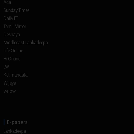
Ada
Sunday Times
Daily FT
Tamil Mirror
Deshaya
Middleeast Lankadeepa
Life Online
Hi Online
LW
Kelimandala
Wijeya
wnow
E-papers
Lankadeepa