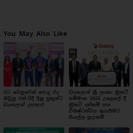
You May Also Like
රට වෙනුවෙන් පොදු රද
ඩයලොග් ශ්‍රී ලංකා ක්‍රිකට්
මඩුලු රන්-රිදී දිනූ පුතුන්ට
සම්මාන 2025 උළෙලේ දී
ඩයලොග් උපහාර
ක්‍රිකට් දස්කම් සහ
විශිෂ්ටත්වය ඇගයීමට
සියල්ල සූදානම්