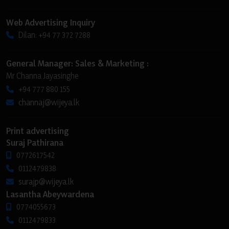
Web Advertising Inquiry
Dilan: +94 77 372 7288
General Manager: Sales & Marketing :
Mr Channa Jayasinghe
+94 777 880 155
channaj@wijeya.lk
Print advertising
Suraj Pathirana
0772617542
0112479838
surajp@wijeya.lk
Lasantha Abeywardena
0774055673
0112479833