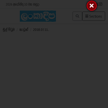
2026 අගෝස්තු 10 වන සඳුදා
Sections
මුල් පිටුව
/
කාටූන්
/
2018.07.11..