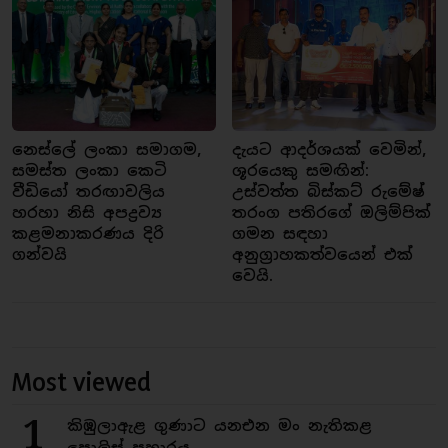
නෙස්ලේ ලංකා සමාගම,
දැයට ආදර්ශයක් වෙමින්,
සමස්ත ලංකා කෙටි
ශූරයෙකු සමඟින්:
වීඩියෝ තරඟාවලිය
උස්වත්ත බිස්කට් රුමේෂ්
හරහා නිසි අපද්‍රව්‍ය
තරංග පතිරගේ ඔලිම්පික්
කළමනාකරණය දිරි
ගමන සඳහා
ගන්වයි
අනුග්‍රාහකත්වයෙන් එක්
වෙයි.
Most viewed
1
කිඹුලාඇළ ගුණාට යනඑන මං නැතිකළ
පොලිස් ප්‍රහාරය