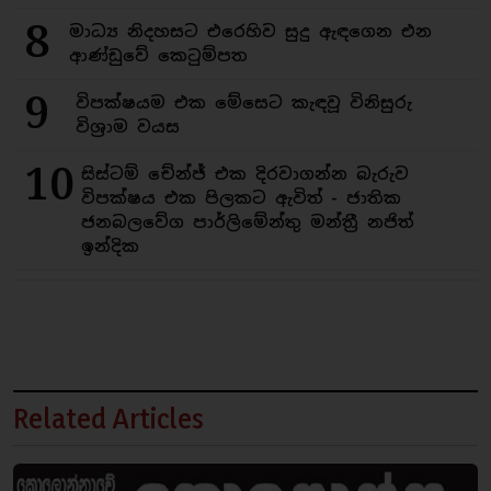
8
මාධ්‍ය නිදහසට එරෙහිව සුදු ඇඳගෙන එන
ආණ්ඩුවේ කෙටුම්පත
9
විපක්ෂයම එක මේසෙට කැඳවූ විනිසුරු
විශ්‍රාම වයස
10
සිස්ටම් චේන්ජ් එක දිරවාගන්න බැරුව
විපක්ෂය එක පිලකට ඇවිත් - ජාතික
ජනබලවේග පාර්ලිමේන්තු මන්ත්‍රී නජිත්
ඉන්දික
Related Articles