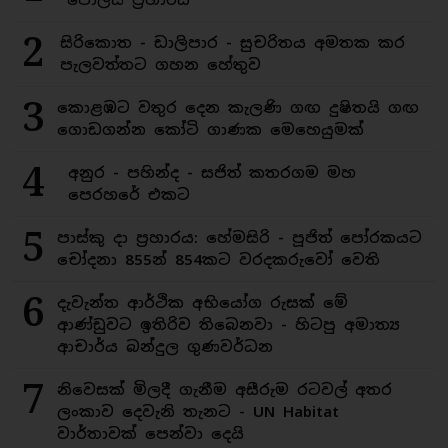
2
සිරිකොත - ඩාලිපාර - සුචරිතය අමතක කර
පැලවත්තට ගහන හේතුව
3
කොළඹට වතුර දෙන කැලණි ගඟ දුෂිතයි ගඟ
ගොඩගන්න කෝටි ගාණක මෙහෙයුමක්
4
අනුර - පහින්ද - සජිත් කතරගම මහ
පෙරහරේ එකට
5
පාස්කු දා ප්‍රහාරය: හේමසිරි - පූජිත් පෝරකයට
චෝදනා 855න් 854කට වරදකරුවෝ වෙති
6
දැවැන්ත ආර්ථික අභියෝග රුසක් මේ
ආණ්ඩුවට ඉතිරිව තිබෙනවා - හිටපු අමාත්‍ය
ආචාර්ය බන්දුල ගුණවර්ධන
7
නිවෙසක් මිලදී ගැනීම අසීරුම රටවල් අතර
ලංකාව දෙවැනි තැනට - UN Habitat
වාර්තාවක් පෙන්වා දෙයි