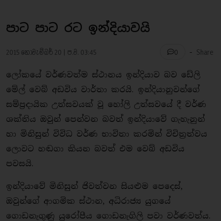
පාට පාට රට ඉන්දියාවයි
-
2015 නොවැම්බර් 20 | ප.ව. 03:45
Share
0
ලෝකයේ වර්ණවත්ම ස්ථානය ඉන්දියාව බව ඩේලි
මේල් වෙබ් අඩවිය වාර්තා කරයි. ඉන්දියානුවන්ගේ
සම්ප්‍ර‍දායික උත්සවයක් වූ හෝලි උත්සවයේ දී වර්ණ
ශක්තිය ඔවුන් පෙන්වන බවත් ඉන්දියාවේ ගැහැනුන්
හා මිනිසුන් විවිධ වර්ණ භාවිතා කරමින් විචිත්‍ර‍ත්වය
ලොවට හඬගා කියන බවත් එම වෙබ් අඩවිය
පවසයි.
ඉන්දියාවේ මිනිසුන් ජිවත්වන සියළුම පෙදෙස්,
ඔවුන්ගේ ආගමික ස්ථාන, අධිරාජ්‍ය යුගයේ
ගොඩනැගුණු යුරෝපීය ගොඩනැගිලි පවා වර්ණවත්ය.