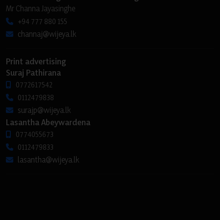
Mr Channa Jayasinghe
+94 777 880 155
channaj@wijeya.lk
Print advertising
Suraj Pathirana
0772617542
0112479838
surajp@wijeya.lk
Lasantha Abeywardena
0774055673
0112479833
lasantha@wijeya.lk