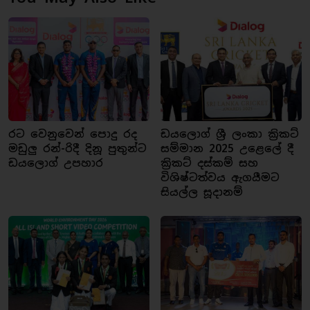
රට වෙනුවෙන් පොදු රද
ඩයලොග් ශ්‍රී ලංකා ක්‍රිකට්
මඩුලු රන්-රිදී දිනූ පුතුන්ට
සම්මාන 2025 උළෙලේ දී
ඩයලොග් උපහාර
ක්‍රිකට් දස්කම් සහ
විශිෂ්ටත්වය ඇගයීමට
සියල්ල සූදානම්