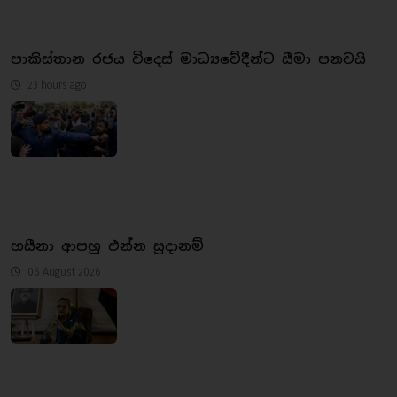
පාකිස්තාන රජය විදෙස් මාධ්‍යවේදීන්ට සීමා පනවයි
23 hours ago
හසීනා ආපහු එන්න සූදානම්
06 August 2026