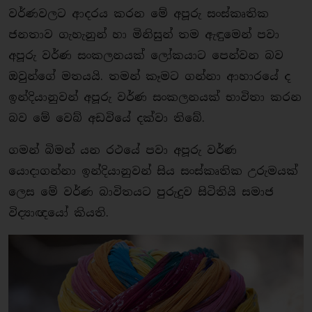
වර්ණවලට ආදරය කරන මේ අපූරු සංස්කෘතික
ජනතාව ගැහැනුන් හා මිනිසුන් තම ඇඳුමෙන් පවා
අපූරු වර්ණ සංකලනයක් ලෝකයාට පෙන්වන බව
ඔවුන්ගේ මතයයි. තමන් කෑමට ගන්නා ආහාරයේ ද
ඉන්දියානුවන් අපූරු වර්ණ සංකලනයක් භාවිතා කරන
බව මේ වෙබ් අඩවියේ දක්වා තිබේ.
ගමන් බිමන් යන රථයේ පවා අපූරු වර්ණ
යොදාගන්නා ඉන්දියානුවන් සිය සංස්කෘතික උරුමයක්
ලෙස මේ වර්ණ බාවිතයට පුරුදුව සිටිතියි සමාජ
විද්‍යාඥයෝ කියති.