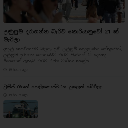
උණුසුම දරාගන්න බැරිව කොරියානුවෝ 21 ක්
මැරිලා
දකුණු කොරියාවට බලපෑ දැඩි උණුසුම් කාලගුණය හේතුවෙන්,
උණුසුම දරාගත නොහැකිව එරට වැසියන් 21 දෙනකු
මියගොස් ඇතැයි එරට රජය වාර්තා කළේය...
19 hours ago
ට්‍රම්ප් රැගත් හෙලිකොප්ටරය නූලෙන් බේරිලා
19 hours ago