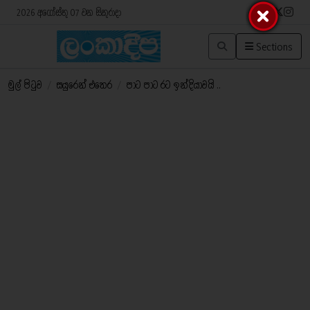
2026 අගෝස්තු 07 වන සිකුරාදා
Sections
මුල් පිටුව
/
සයුරෙන් එතෙර
/
පාට පාට රට ඉන්දියාවයි ..