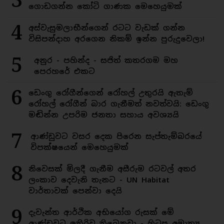
3
ගොඩගන්න කෝටි ගාණක මෙහෙයුමක්
4
අස්වැසුමලාභීන්ගෙන් රටට වැඩක් ගන්න
විසිපන්දාහ අරගෙන නිකම් ඉන්න පුරුදුවෙලා!
5
අනුර - පහින්ද - සජිත් කතරගම මහ
පෙරහරේ එකට
6
ඩෙංගු රෝගීන්ගෙන් රෝහල් උතුරයි ඇතැම්
රෝහල් රෝගීන් බාර ගැනීමත් නවත්වයි: ඩෙංගු
මඬින්න උපරිම ජනතා සහාය අවශ්‍යයි
7
ආණ්ඩුවට වසර දෙක පිරෙන සැප්තැම්බරයේ
විපක්ෂයෙන් මෙහෙයුමක්
8
නිවෙසක් මිලදී ගැනීම අසීරුම රටවල් අතර
ලංකාව දෙවැනි තැනට - UN Habitat
වාර්තාවක් පෙන්වා දෙයි
9
දැවැන්ත ආර්ථික අභියෝග රුසක් මේ
ආණ්ඩුවට ඉතිරිව තිබෙනවා - හිටපු අමාත්‍ය