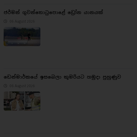
ජර්මන් ගුවන්තොටුපොළේ ඩ්‍රෝන යානයක්
06 August 2026
ඩෙන්මාර්කයේ ඉසබෙලා කුමරියට හමුදා පුහුණුව
06 August 2026