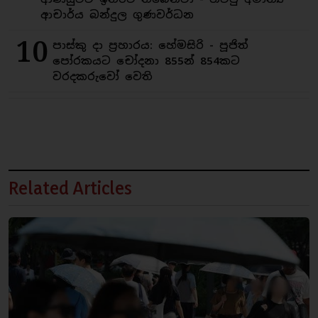
ආචාර්ය බන්දුල ගුණවර්ධන
10
පාස්කු දා ප්‍රහාරය: හේමසිරි - පූජිත්
පෝරකයට චෝදනා 855න් 854කට
වරදකරුවෝ වෙති
Related Articles