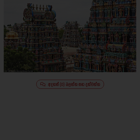
අදහස් (0) බලන්න සහ දක්වන්න