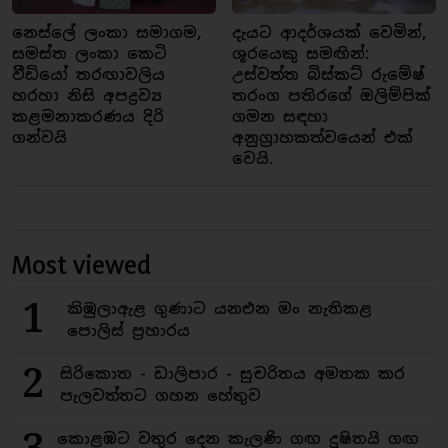
නෙස්ලේ ලංකා සමාගම,
දැයට ආදර්ශයක් වෙමින්,
සමස්ත ලංකා කෙටි
ශූරයෙකු සමඟින්:
වීඩියෝ තරඟාවලිය
උස්වත්ත බිස්කට් රුමේෂ්
හරහා නිසි අපද්‍රව්‍ය
තරංග පතිරගේ ඔලිම්පික්
කළමනාකරණය දිරි
ගමන සඳහා
ගන්වයි
අනුග්‍රාහකත්වයෙන් එක්
වෙයි.
Most viewed
1
කිඹුලාඇළ ගුණාට යනඑන මං නැතිකළ
පොලිස් ප්‍රහාරය
2
සිරිකොත - ඩාලිපාර - සුචරිතය අමතක කර
පැලවත්තට ගහන හේතුව
කොළඹට වතුර දෙන කැලණි ගඟ දුෂිතයි ගඟ