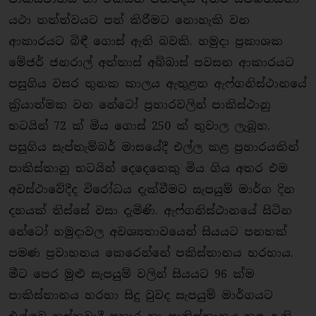
යථා තත්ත්වයට පත් කිරීමට නොහැකි වන
ආකාරයට බිඳී ගොස් ඇති බවකි. හමුදා ප‍්‍රකාශක
මේජර් ජනරාල් අත්තාස් අබ්බාස් පවසන ආකාරයට
පසුගිය වසර තුනක කාලය ඇතුළත ඇෆ්ගනිස්ථානයේ
ක‍්‍රියාත්මක වන නේටෝ ප‍්‍රහාරවලින් පාකිස්ථානු
භටයින් 72 ක් මිය ගොස් 250 ක් තුවාල ලැබූහ.
පසුගිය සැප්තැම්බර් මාසයේදී එල්ල කළ ප‍්‍රහාරයකින්
පාකිස්තානු භටයින් දෙදෙනෙකු මිය ගිය අතර එම
අවස්ථාවේදීද විරෝධය දැක්වීමට සැපයුම් මාර්ග දින
දහයක් තිස්සේ වසා දැමිණි. ඇෆ්ගනිස්ථානයේ සිටින
නේටෝ හමුදාවල අවශ්‍යතාවයෙන් සියයට පනහක්
පමණ ප‍්‍රවාහනය කෙරෙන්නේ පකිස්තානය හරහාය.
මීට පෙර මුළු සැපයුම් වලින් සියයට 96 ක්ම
පාකිස්තානය හරහා සිදු වුවද සැපයුම් මාර්ගයට