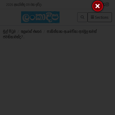
2026 අගෝස්තු 09 වන ඉරිදා
Sections
මුල් පිටුව
/
සයුරෙන් එතෙර
/
පාකිස්තාන-ඇමෙරිකා ආරවුල තවත්
ජවනිකාවක්ද?..