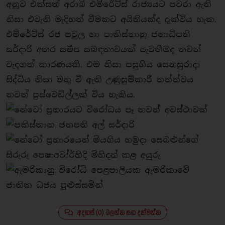
අනුව එක්සත් අරාබි එමිරේට්ස් රාජ්‍යයට පවරා ඇති
නිසා එවැනි මැදිහත් වීමකට අයිතියක්ද දැක්විය හැක.
එමිරේට්ස් රජ පවුල හා පාකිස්තානු ජනාධිපති
සර්දාරි අතර සමීප සබඳතාවයක් පැවතීමද තවත්
වැදගත් කාරණයකි. එම නිසා පසුගිය සෙනසුරාදා
සිද්ධිය නිසා මතු වී ඇති උණුසුම්කාරී තත්ත්වය
තවත් පුස්වෙඩිල්ලක් විය හැකිය.
අදහස් (0) බලන්න සහ දක්වන්න