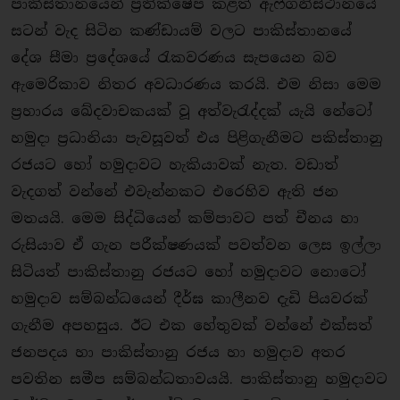
පාකිස්තානයෙන් ප‍්‍රතික්ෂේප කළත් ඇෆ්ගනිස්ථානයේ
සටන් වැද සිටින කණ්ඩායම් වලට පාකිස්තානයේ
දේශ සීමා ප‍්‍රදේශයේ රැකවරණය සැපයෙන බව
ඇමෙරිකාව නිතර අවධාරණය කරයි. එම නිසා මෙම
ප‍්‍රහාරය ඛේදවාචකයක් වූ අත්වැරැද්දක් යැයි නේටෝ
හමුදා ප‍්‍රධානියා පැවසූවත් එය පිළිගැනීමට පකිස්තානු
රජයට හෝ හමුදාවට හැකියාවක් නැත. වඩාත්
වැදගත් වන්නේ එවැන්නකට එරෙහිව ඇති ජන
මතයයි. මෙම සිද්ධියෙන් කම්පාවට පත් චීනය හා
රුසියාව ඒ ගැන පරීක්ෂණයක් පවත්වන ලෙස ඉල්ලා
සිටියත් පාකිස්තානු රජයට හෝ හමුදාවට නොටෝ
හමුදාව සම්බන්ධයෙන් දීර්ඝ කාලීනව දැඩි පියවරක්
ගැනීම අපහසුය. ඊට එක හේතුවක් වන්නේ එක්සත්
ජනපදය හා පාකිස්තානු රජය හා හමුදාව අතර
පවතින සමීප සම්බන්ධතාවයයි. පාකිස්තානු හමුදාවට