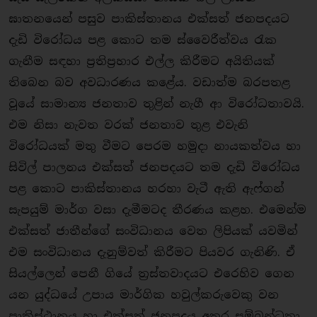
ඝාතනයෙන් පසුව පාකිස්තානය එක්සත් ජනපදයට
දැඩි විරෝධය පළ කොට තම ස්වෛරීත්වය රැක
ගැනීම සඳහා ප‍්‍රතිප‍්‍රහාර එල්ල කිරීමට අයිතියක්
තිබෙන බව අවධාරණය කළේය. වඩාත්ම බරපතළ
වූයේ සාමාන්‍ය ජනතාව තුළින් නැගී ආ විරෝධතාවයි.
එම නිසා නැවත වරක් ජනතාව තුළ එවැනි
විරෝධයක් මතු වීමට පෙරම හමුදා නායකත්වය හා
සිවිල් පාලනය එක්සත් ජනපදයට තම දැඩි විරෝධය
පළ කොට පාකිස්තානය හරහා වැටී ඇති ඇෆ්ගන්
සැපයුම් මාර්ග වසා දැමීමටද තීරණය කළහ. එමෙන්ම
එක්සත් ජාතීන්ගේ සංවිධානය වෙත ලිපියක් යවමින්
එම සංවිධානය දැනුම්වත් කිරීමට පියවර ගැනිණි. ඒ
සියල්ලෙන් පෙනී ගියේ ත‍්‍රස්තවාදයට එරෙහිව ගෙන
යන යුද්ධයේ උපාය මාර්ගික හවුල්කරුවෙකු වන
පාකිස්ථානය හා එක්සත් ජනපදය අතර සම්බන්ධතා