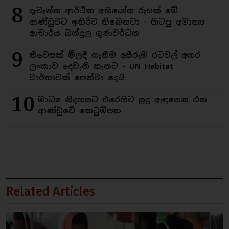
8
දැවැන්ත ආර්ථික අභියෝග රුසක් මේ
ආණ්ඩුවට ඉතිරිව තිබෙනවා - හිටපු අමාත්‍ය
ආචාර්ය බන්දුල ගුණවර්ධන
9
නිවෙසක් මිලදී ගැනීම අසීරුම රටවල් අතර
ලංකාව දෙවැනි තැනට - UN Habitat
වාර්තාවක් පෙන්වා දෙයි
10
මාධ්‍ය නිදහසට එරෙහිව සුදු ඇඳගෙන එන
ආණ්ඩුවේ කෙටුම්පත
Related Articles