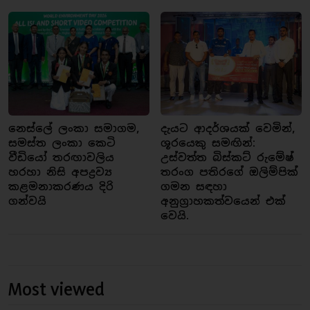
නෙස්ලේ ලංකා සමාගම,
දැයට ආදර්ශයක් වෙමින්,
සමස්ත ලංකා කෙටි
ශූරයෙකු සමඟින්:
වීඩියෝ තරඟාවලිය
උස්වත්ත බිස්කට් රුමේෂ්
හරහා නිසි අපද්‍රව්‍ය
තරංග පතිරගේ ඔලිම්පික්
කළමනාකරණය දිරි
ගමන සඳහා
ගන්වයි
අනුග්‍රාහකත්වයෙන් එක්
වෙයි.
Most viewed