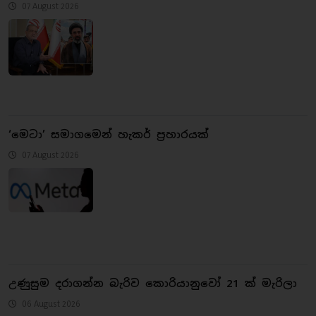
07 August 2026
‘මෙටා’ සමාගමෙන් හැකර් ප්‍රහාරයක්
07 August 2026
උණුසුම දරාගන්න බැරිව කොරියානුවෝ 21 ක් මැරිලා
06 August 2026