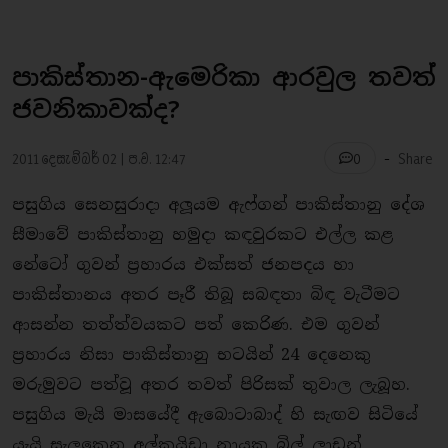
පාකිස්තාන-ඇමෙරිකා ආරවුල තවත්
ජවනිකාවක්ද?
-
2011 දෙසැම්බර් 02 | ප.ව. 12:47
Share
0
පසුගිය සෙනසුරාදා අලූයම ඇෆ්ගන් පාකිස්තානු දේශ
සීමාවේ පාකිස්තානු හමුදා කඳවුරකට එල්ල කළ
නේටෝ ගුවන් ප‍්‍රහාරය එක්සත් ජනපදය හා
පාකිස්තානය අතර පෑරී තිබූ සබඳතා බිඳ වැටීමට
ආසන්න තත්ත්වයකට පත් කෙරිණ. එම ගුවන්
ප‍්‍රහාරය නිසා පාකිස්තානු භටයින් 24 දෙනෙකු
මරුමුවට පත්වූ අතර තවත් පිරිසක් තුවාල ලැබූහ.
පසුගිය මැයි මාසයේදී ඇබොටාබාද් හි සැඟව සිටියේ
යැයි සැලකෙන අල්කයිඩා නායක බිල් ලාඩන්