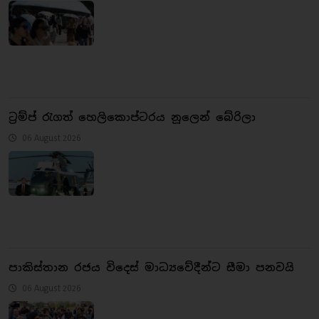
ට්‍රම්ප් රැගත් හෙලිකොප්ටරය නූලෙන් බේරිලා
06 August 2026
පාකිස්තාන රජය විදෙස් මාධ්‍යවේදීන්ට සීමා පනවයි
06 August 2026