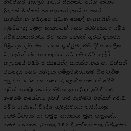
වාර්ෂිකව ඩොලර් කෝටි සියයකට අධික ආධාර
මුදලක් එක්සත් ජනපදයෙන් ලැබෙන අතර
පාකිස්තානු හමුදාවේ ප‍්‍රධාන පෙළේ නායකයින් හා
ඇමරිකානු හමුදා නායකයින් අතර පවතින්නේද සමීප
සම්බන්ධතාවයකි. එම නිසා නේටෝ ගුවන් ප‍්‍රහාරය
පිළිබඳව දැඩි විරෝධයක් දැක්වුවද එහි දීර්ඝ කාලීන
බලපෑමක් විය නොහැකිය. මීට අමතරව ගල්ෆ්
කලාපයේ එමීර් රාජ්‍යයෙන්ද පාකිස්තානය හා එක්සත්
ජනපදය අතර සබඳතා සම්පූර්ණයෙන්ම බිඳ වැටීම
අනුමත කරන්නේ නැත. බැලොකිස්තානයේ ෂම්සි
ගුවන් තොටුපළෙන් ඇමරිකානු හමුදා ඉවත් කර
ගැනීමේ නියෝගය ඉවත් කර ගැනීමට එක්සත් අරාබි
එමීර් රාජ්‍යයේ විදේශ ඇමැතිවරයා පකිස්තානු
අගමැතිවරයා හා හමුදා නායකයා මුණ ගැසුණේය.
මෙම ගුවන්තොටුපොළ 1992 දී අත්සන් කළ ගිවිසුමක්