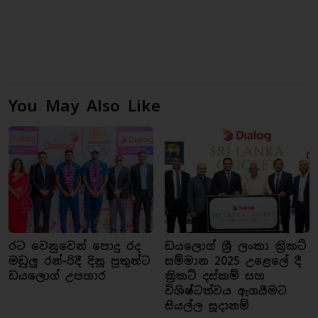
You May Also Like
රට වෙනුවෙන් පොදු රද
ඩයලොග් ශ්‍රී ලංකා ක්‍රිකට්
මඩුලු රන්-රිදී දිනූ පුතුන්ට
සම්මාන 2025 උළෙලේ දී
ඩයලොග් උපහාර
ක්‍රිකට් දස්කම් සහ
විශිෂ්ටත්වය ඇගයීමට
සියල්ල සූදානම්