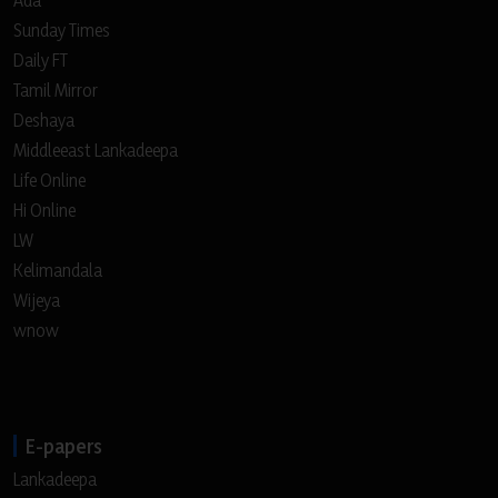
Sunday Times
Daily FT
Tamil Mirror
Deshaya
Middleeast Lankadeepa
Life Online
Hi Online
LW
Kelimandala
Wijeya
wnow
E-papers
Lankadeepa