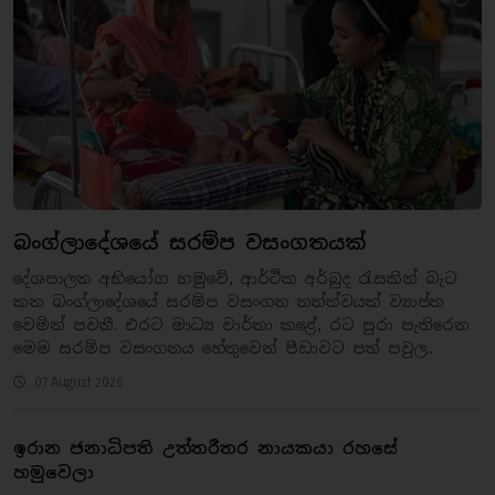
බංග්ලාදේශයේ සරම්ප වසංගතයක්
දේශපාලන අභියෝග හමුවේ, ආර්ථික අර්බුද රැසකින් බැට
කන බංග්ලාදේශයේ සරම්ප වසංගත තත්ත්වයක් ව්‍යාප්ත
වෙමින් පවතී. එරට මාධ්‍ය වාර්තා කළේ, රට පුරා පැතිරෙන
මෙම සරම්ප වසංගතය හේතුවෙන් පීඩාවට පත් පවුල..
07 August 2026
ඉරාන ජනාධිපති උත්තරීතර නායකයා රහසේ
හමුවෙලා