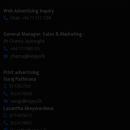
Web Advertising Inquiry
Dilan: +94 77 372 7288
General Manager: Sales & Marketing :
Mr Channa Jayasinghe
+94 777 880 155
channaj@wijeya.lk
Print advertising
Suraj Pathirana
0772617542
0112479838
surajp@wijeya.lk
Lasantha Abeywardena
0774055673
0112479833