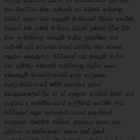
එල්ලවූ ත‍්‍රස්තවාදී ප‍්‍රහාර හා පාකිස්තානය තුළ ඇති
ජන විරෝධය නිසා රුසියාව හා මධ්‍යම ආසියානු
රටවල් හරහා නව සැපයුම් මාර්ගයක් විවෘත කෙරිණ.
එහෙත් එම ගමන් මාර්ගය වඩාත් දුෂ්කර දීර්ඝ වීම
නිසා පාකිස්තානු සැපයුම් මාර්ග සුරක්ෂිත කර
ගැනීමේ දැඩි අවශ්‍යතාවයක් පවතින බව පෙනේ.
පසුගිය සෙනසුරාදා සිද්ධියෙන් පසු සැපයුම් මාර්ග
වසා දැමීමට අමතරව ඇමරිකානු ඩ්‍රෝන යානා
මෙහෙයුම් මධ්‍යස්ථානයක් ලෙස සැලකෙන
බැලොකිස්ථානයේ ෂම්සි නගරයේ ගුවන්
තොටුපොළෙන් දින 15 ක් ඇතුළත භටයින් ඉවත් කර
ගැනීමට ද අමෙරිකාවෙන් ඉල්ලීමක් කෙරිණි. 9/11
සිද්ධියෙන් පසුව ඇෆ්ගනිස්ථානයේ තලේබාන්
පාලනයට එරෙහිව එක්සත් ජනපදය ගෙන යන
යුද්ධයට පාකිස්තානයට සහාය දැක් වූයේ