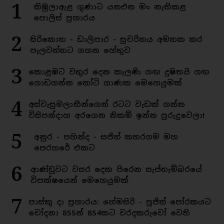
1
කිඹුලාඇළ ගුණාට යනඑන මං නැතිකළ
පොලිස් ප්‍රහාරය
2
සිරිකොත - ඩාලිපාර - සුචරිතය අමතක කර
පැලවත්තට ගහන හේතුව
3
කොළඹට වතුර දෙන කැලණි ගඟ දුෂිතයි ගඟ
ගොඩගන්න කෝටි ගාණක මෙහෙයුමක්
4
අස්වැසුමලාභීන්ගෙන් රටට වැඩක් ගන්න
විසිපන්දාහ අරගෙන නිකම් ඉන්න පුරුදුවෙලා!
5
අනුර - පහින්ද - සජිත් කතරගම මහ
පෙරහරේ එකට
6
ආණ්ඩුවට වසර දෙක පිරෙන සැප්තැම්බරයේ
විපක්ෂයෙන් මෙහෙයුමක්
7
පාස්කු දා ප්‍රහාරය: හේමසිරි - පූජිත් පෝරකයට
චෝදනා 855න් 854කට වරදකරුවෝ වෙති