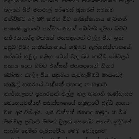
කැමැත්තෙන්ම නොවේ. එවකට පාකිස්තානයේ පාලන
බලයේ සිටි ජනරාල් පර්වෙස් මුසාරෆ් සටනට
එක්වීමට අදි මදි කරන විට පාකිස්තානය නැවතත්
පාෂාණ යුගයට පත්වන තෙක් බෝම්බ දමන බවට
තර්ජනයක්ද එක්සත් ජනපදයෙන් එල්ල විය. ඉන්
පසුව වුවද පාකිස්තානයේ හමුදාව ඇෆ්ගනිස්තානයේ
නේටෝ හමුදා සමග සටන් වැද සිටි කණ්ඩායම්වලට
සහාය දෙන බවට එක්සත් ජනපදයෙන් නිතර
චෝදනා එල්ල විය. පසුගිය සැප්තැම්බර් මාසයේදී
කාබුල් නගරයේ එක්සත් ජනපද තානාපති
කාර්යාලයට ප‍්‍රහාරයක් එල්ල කළ හකානි කණ්ඩායම
මෙහෙයවන්නේ පකිස්තානයේ හමුදාවේ බුද්ධි අංශය
වන අයි.එස්.අයි. යැයි එක්සත් ජනපද හමුදා කාර්ය
මණ්ඩල ප‍්‍රධානි මයික් වුලන් සෙනේට් සභාව ඉදිරියේ
සාක්ෂි දෙමින් පැවසුවේය. මෙම චෝදනාව