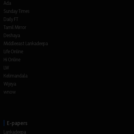
Ada
Sunday Times
Daily FT
Tamil Mirror
Deshaya
Middleeast Lankadeepa
Life Online
Hi Online
LW
Kelimandala
Wijeya
wnow
E-papers
Lankadeepa