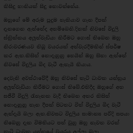
කිසිදු හානියක් සිදු නොවන්නේය.
ඔහුගේ මේ අරුම පුදුම හැකියාව ගැන දීපක්
දැනගෙන ඇත්තේද අහම්බෙනි.දිනක් නිවසේ විදුලි
ස්ති‍්‍රක්කය අලූත්වැඩියා කිරීමට ගොස් තිබෙන ඔහු
නිරාවරණයව තිබූ වයරයක් අත්වැරදීමකින් ස්පර්ෂ
කර ඇත.කිසිත් නොදැනුනු හෙයින් ඔහු සිතා ඇත්තේ
නිවසේ විදුලිය බිද වැටී ඇතැයි කියාය.
දෙවැනි අවස්ථාවේදී ඔහු නිවසේ තැටි ධාවක යන්ත‍්‍රය
අලූත්වැඩියා කිරීමට ගොස් තිබේ.එහිදීද ඔහුගේ අත
සජීවී විදුලි රැහැනක වැදී තිබෙන අතර කිසිත්
නොදැනුනු තැන දීපක් පිටතට විත් විදුලිය බිද වැටී
ඇත්දැයි බලා ඇත.නිවසට විදුලිය සාමාන්‍ය පරිදි සපයා
තිබෙනු දැක විමතියට පත් වුනු ඔහු නැවත වරක්
තැටි ධාවක යන්ත‍්‍රයේ වයරය අල්ලා බලා