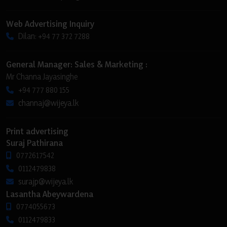
Web Advertising Inquiry
Dilan: +94 77 372 7288
General Manager: Sales & Marketing :
Mr Channa Jayasinghe
+94 777 880 155
channaj@wijeya.lk
Print advertising
Suraj Pathirana
0772617542
0112479838
surajp@wijeya.lk
Lasantha Abeywardena
0774055673
0112479833