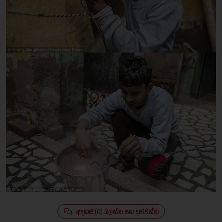
අදහස් (0) බලන්න සහ දක්වන්න