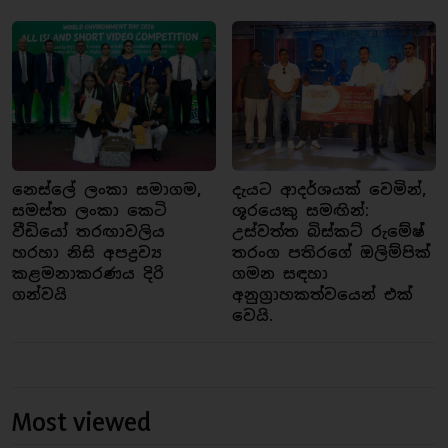
නෙස්ලේ ලංකා සමාගම,
දැයට ආදර්ශයක් වෙමින්,
සමස්ත ලංකා කෙටි
ශූරයෙකු සමඟින්:
වීඩියෝ තරඟාවලිය
උස්වත්ත බිස්කට් රුමේෂ්
හරහා නිසි අපද්‍රව්‍ය
තරංග පතිරගේ ඔලිම්පික්
කළමනාකරණය දිරි
ගමන සඳහා
ගන්වයි
අනුග්‍රාහකත්වයෙන් එක්
වෙයි.
Most viewed