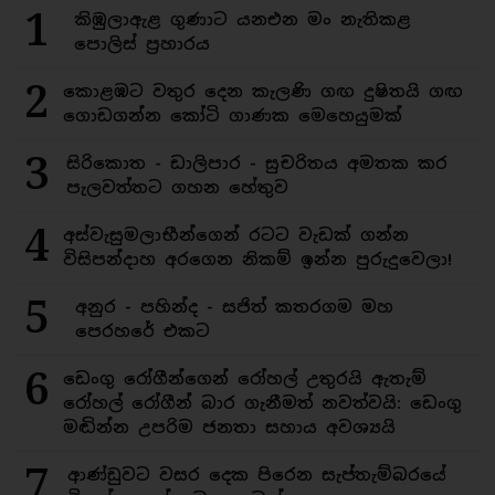
1
කිඹුලාඇළ ගුණාට යනඑන මං නැතිකළ
පොලිස් ප්‍රහාරය
2
කොළඹට වතුර දෙන කැලණි ගඟ දුෂිතයි ගඟ
ගොඩගන්න කෝටි ගාණක මෙහෙයුමක්
3
සිරිකොත - ඩාලිපාර - සුචරිතය අමතක කර
පැලවත්තට ගහන හේතුව
4
අස්වැසුමලාභීන්ගෙන් රටට වැඩක් ගන්න
විසිපන්දාහ අරගෙන නිකම් ඉන්න පුරුදුවෙලා!
5
අනුර - පහින්ද - සජිත් කතරගම මහ
පෙරහරේ එකට
6
ඩෙංගු රෝගීන්ගෙන් රෝහල් උතුරයි ඇතැම්
රෝහල් රෝගීන් බාර ගැනීමත් නවත්වයි: ඩෙංගු
මඬින්න උපරිම ජනතා සහාය අවශ්‍යයි
7
ආණ්ඩුවට වසර දෙක පිරෙන සැප්තැම්බරයේ