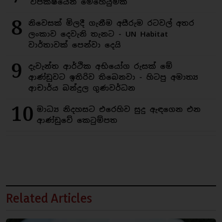
විපක්ෂයෙන් මෙහෙයුමක්
8
නිවෙසක් මිලදී ගැනීම අසීරුම රටවල් අතර
ලංකාව දෙවැනි තැනට - UN Habitat
වාර්තාවක් පෙන්වා දෙයි
9
දැවැන්ත ආර්ථික අභියෝග රුසක් මේ
ආණ්ඩුවට ඉතිරිව තිබෙනවා - හිටපු අමාත්‍ය
ආචාර්ය බන්දුල ගුණවර්ධන
10
මාධ්‍ය නිදහසට එරෙහිව සුදු ඇඳගෙන එන
ආණ්ඩුවේ කෙටුම්පත
Related Articles