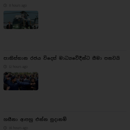
8 hours ago
පාකිස්තාන රජය විදෙස් මාධ්‍යවේදීන්ට සීමා පනවයි
12 hours ago
හසීනා ආපහු එන්න සූදානම්
16 hours ago