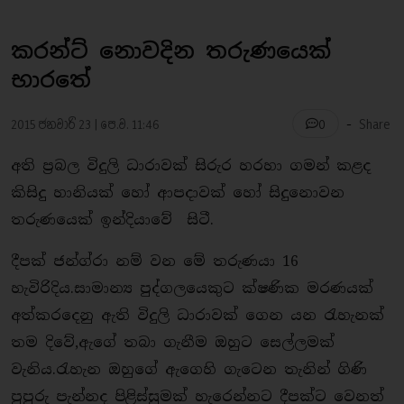
කරන්ට් නොවදින තරුණයෙක්
භාරතේ
-
2015 ජනවාරි 23 | පෙ.ව. 11:46
Share
0
අති ප‍්‍රබල විදුලි ධාරාවක් සිරුර හරහා ගමන් කළද
කිසිදු හානියක් හෝ ආපදාවක් හෝ සිදුනොවන
තරුණයෙක් ඉන්දියාවේ සිටී.
දීපක් ජන්ග්රා නම් වන මේ තරුණයා 16
හැවිරිදිය.සාමාන්‍ය පුද්ගලයෙකුට ක්ෂණික මරණයක්
අත්කරදෙනු ඇති විදුලි ධාරාවක් ගෙන යන රැහැනක්
තම දිවේ,ඇගේ තබා ගැනීම ඔහුට සෙල්ලමක්
වැනිය.රැහැන ඔහුගේ ඇගෙහි ගැටෙන තැනින් ගිණි
පුපුරු පැන්නද පිළිස්සුමක් හැරෙන්නට දීපක්ට වෙනත්