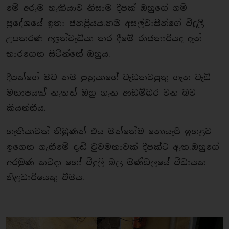
මේ අරුම හැකියාව නිසාම දීපක් ඔහුගේ ගම්
ප‍්‍රදේශයේ ඉතා ජනපි‍්‍රයය.තම අසල්වාසීන්ගේ විදුලි
උපකරණ අලූත්වැඩියා කර දීමේ රාජකාරියද දැන්
භාරගෙන සිටින්නේ ඔහුය.
දීපක්ගේ මව තම පුත‍්‍රයාගේ වැඩකටයුතු ගැන වැඩි
මනාපයක් නැතත් ඔහු ගැන ආඩම්බර වන බව
කියන්නීය.
හැකියාවක් තිබුණත් එය මත්තේම නොයැපී ඉහළට
ඉගෙන ගැනීමේ දැඩි වුවමනාවක් දීපක්ට ඇත.ඔහුගේ
අරමුණ කවදා හෝ විදුලි බල මණ්ඩලයේ විධායක
නිළධාරියෙකු වීමය.