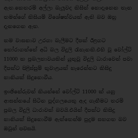
ඇත.කෙතරම් අල්ලා බැලූවද කිසිත් නොදැනෙන තැන
තමන්ගේ කිසියම් විශේෂත්වයක් ඇති බව ඔහු
දැනගෙන ඇත.
තම වාසනාව උරගා බැලීමට දීපක් ඊළගට
තෝරාගත්තේ අධි බල විදුලි රැහැනකි.එහි වූ වෝල්ට්
11000 ක ප‍්‍රබලතාවයකින් යුතුවූ විදුලි ධාරාවෙන් පවා
දීපක්ට පිළිස්සුම් තුවාළයක් හැරෙන්නට කිසිදු
හානියක් සිදුනොවීය.
ඉංජිනේරුවන් කියන්නේ වෝල්ට් 11000 ක් යනු
ආසන්නයේ සිටින පුද්ගලයෙකු ඇද ගැනීමට තරම්
ප‍්‍රබල විදුලි ධාරාවක් බවයි.එයින් දීපක්ට කිසිදු
හානියක් සිදුනොවීම ඇත්තෙන්ම පුදුම සහගත බව
ඔවුන් පවසයි.