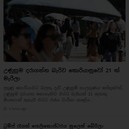
උණුසුම දරාගන්න බැරිව කොරියානුවෝ 21 ක්
මැරිලා
දකුණු කොරියාවට බලපෑ දැඩි උණුසුම් කාලගුණය හේතුවෙන්,
උණුසුම දරාගත නොහැකිව එරට වැසියන් 21 දෙනකු
මියගොස් ඇතැයි එරට රජය වාර්තා කළේය...
8 hours ago
ට්‍රම්ප් රැගත් හෙලිකොප්ටරය නූලෙන් බේරිලා