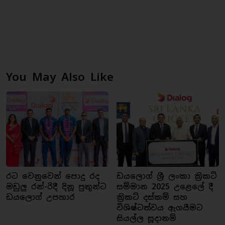
You May Also Like
රට වෙනුවෙන් පොදු රද
ඩයලොග් ශ්‍රී ලංකා ක්‍රිකට්
මඩුලු රන්-රිදී දිනූ පුතුන්ට
සම්මාන 2025 උළෙලේ දී
ඩයලොග් උපහාර
ක්‍රිකට් දස්කම් සහ
විශිෂ්ටත්වය ඇගයීමට
සියල්ල සූදානම්