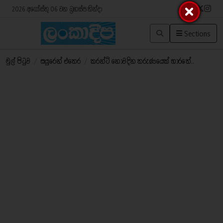
2026 අගෝස්තු 06 වන බ්‍රහස්පතින්දා
Sections
මුල් පිටුව
/
සයුරෙන් එතෙර
/
කරන්ට් නොවදින තරුණයෙක් භාරතේ..