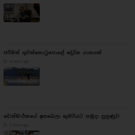
ජර්මන් ගුවන්තොටුපොළේ ඩ්‍රෝන යානයක්
16 hours ago
ඩෙන්මාර්කයේ ඉසබෙලා කුමරියට හමුදා පුහුණුව
17 hours ago