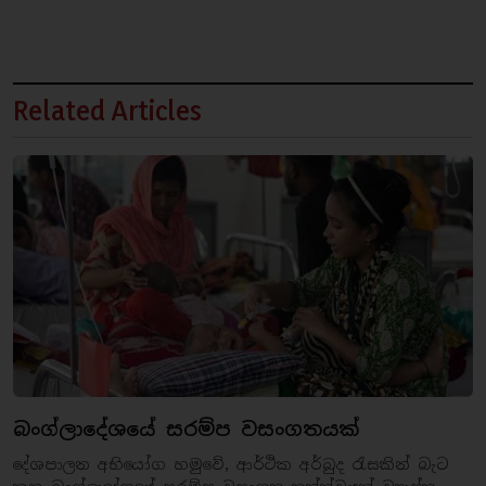
Related Articles
බංග්ලාදේශයේ සරම්ප වසංගතයක්
දේශපාලන අභියෝග හමුවේ, ආර්ථික අර්බුද රැසකින් බැට