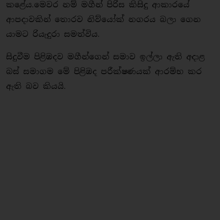
කළේය.මෙවර නම් මගීන් පිරිස කිසිදු ආකාරයේ
ආපදාවකින් තොරව නිව්යෝක් නගරය බලා ගෙන
යාමට රියැදුරා සමත්විය.
සිදුවීම පිළිඹදව මගීන්ගෙන් සමාව ඉල්ලා ඇති අදාළ
බස් සමාගම මේ පිළිඹද පරීක්ෂණයක් ආරම්භ කර
ඇති බව කියයි.