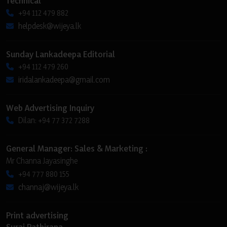
Technical
+94 112 479 882
helpdesk@wijeya.lk
Sunday Lankadeepa Editorial
+94 112 479 260
iridalankadeepa@gmail.com
Web Advertising Inquiry
Dilan: +94 77 372 7288
General Manager: Sales & Marketing :
Mr Channa Jayasinghe
+94 777 880 155
channaj@wijeya.lk
Print advertising
Suraj Pathirana