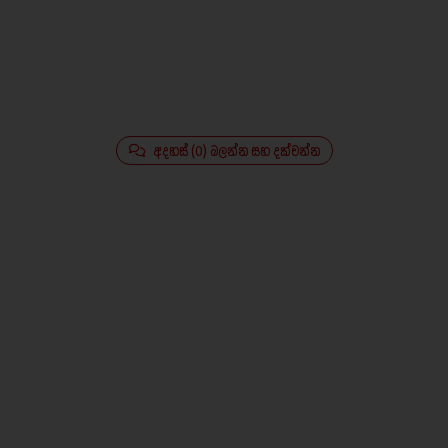
අදහස් (0) බලන්න සහ දක්වන්න