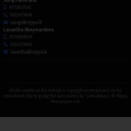
0772617542
0112479838
surajp@wijeya.lk
Lasantha Abeywardena
0774055673
0112479833
lasantha@wijeya.lk
All the content on this website is copyright protected and can be
reproduced only by giving the due courtesy to “Lankadeepa”. © Wijeya
Newspapers Ltd.