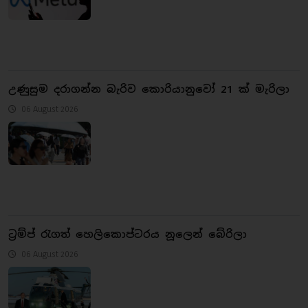
උණුසුම දරාගන්න බැරිව කොරියානුවෝ 21 ක් මැරිලා
06 August 2026
ට්‍රම්ප් රැගත් හෙලිකොප්ටරය නූලෙන් බේරිලා
06 August 2026