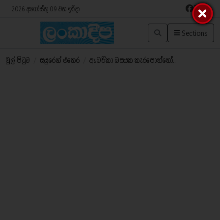
2026 අගෝස්තු 09 වන ඉරිදා
Sections
මුල් පිටුව
/
සයුරෙන් එතෙර
/
ඇමරිකා බසයක කැරපොත්තෝ..