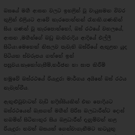
බසයේ මගී ආසන වලට ඉහළින් වූ වායුසමන විවර
තුළින් එළියට ආවේ කැරපොත්තන් රෑනකි.ගණනින්
සිය ගණන් වූ කැරපොත්තෝ, බස් රථයේ වහලයේ,
ආසන ,මගීන්ගේ බඩු බාහිරාදිය ආදියේ එල්ලී
සිටියා.මෙතෙක් නිසලව පැවැති බස්රියේ ඇතුළත යුද
පිටියක ස්වරූපය ගත්තේ ඉන්
පසුවය.කෑකෝගැසීම්,තර්ජන හා සාප කිරීම්
හමුවේ බස්රථයේ රියැදුරා මාර්ගය අයිනේ බස් රථය
නැවැත්වීය.
ඇතුළුවූවාටත් වැඩි හදිස්සියකින් එක පොදියට
බස්රථයෙන් බැසගත් මගීන් පිරිස බලධාරීන්ට දොස්
තබමින් සිටිනාතුර සිය බළධාරීන් දැනුම්වත් කළ
රියැදුරා තවත් බසයක් ගෙන්වාගැනීමට කටයුතු