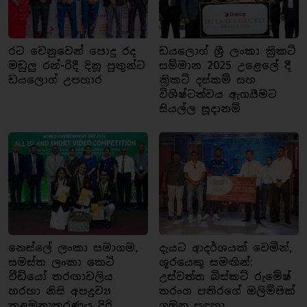
රට වෙනුවෙන් පොදු රද
ඩයලොග් ශ්‍රී ලංකා ක්‍රිකට්
මඩුලු රන්-රිදී දිනූ පුතුන්ට
සම්මාන 2025 උළෙලේ දී
ඩයලොග් උපහාර
ක්‍රිකට් දස්කම් සහ
විශිෂ්ටත්වය ඇගයීමට
සියල්ල සූදානම්
නෙස්ලේ ලංකා සමාගම,
දැයට ආදර්ශයක් වෙමින්,
සමස්ත ලංකා කෙටි
ශූරයෙකු සමඟින්:
වීඩියෝ තරඟාවලිය
උස්වත්ත බිස්කට් රුමේෂ්
හරහා නිසි අපද්‍රව්‍ය
තරංග පතිරගේ ඔලිම්පික්
කළමනාකරණය දිරි
ගමන සඳහා