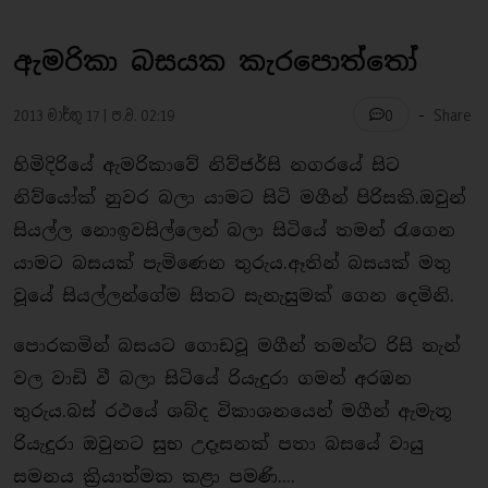
ඇමරිකා බසයක කැරපොත්තෝ
-
2013 මාර්තු 17 | ප.ව. 02:19
Share
0
හිමිදිරියේ ඇමරිකාවේ නිව්ජර්සි නගරයේ සිට
නිව්යෝක් නුවර බලා යාමට සිටි මගීන් පිරිසකි.ඔවුන්
සියල්ල නොඉවසිල්ලෙන් බලා සිටියේ තමන් රැගෙන
යාමට බසයක් පැමිණෙන තුරුය.ඈතින් බසයක් මතු
වූයේ සියල්ලන්ගේම සිතට සැනැසුමක් ගෙන දෙමිනි.
පොරකමින් බසයට ගොඩවූ මගීන් තමන්ට රිසි තැන්
වල වාඩි වී බලා සිටියේ රියැදුරා ගමන් අරඹන
තුරුය.බස් රථයේ ශබ්ද විකාශනයෙන් මගීන් ඇමැතූ
රියැදුරා ඔවුනට සුභ උදෑසනක් පතා බසයේ වායු
සමනය ක්‍රියාත්මක කළා පමණි....