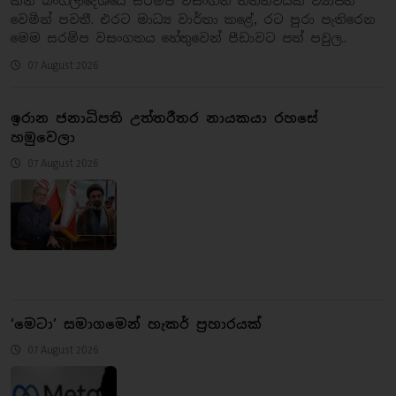
කන බංග්ලාදේශයේ සරම්ප වසංගත තත්ත්වයක් ව්‍යාප්ත
වෙමින් පවතී. එරට මාධ්‍ය වාර්තා කළේ, රට පුරා පැතිරෙන
මෙම සරම්ප වසංගතය හේතුවෙන් පීඩාවට පත් පවුල..
07 August 2026
ඉරාන ජනාධිපති උත්තරීතර නායකයා රහසේ
හමුවෙලා
07 August 2026
‘මෙටා’ සමාගමෙන් හැකර් ප්‍රහාරයක්
07 August 2026