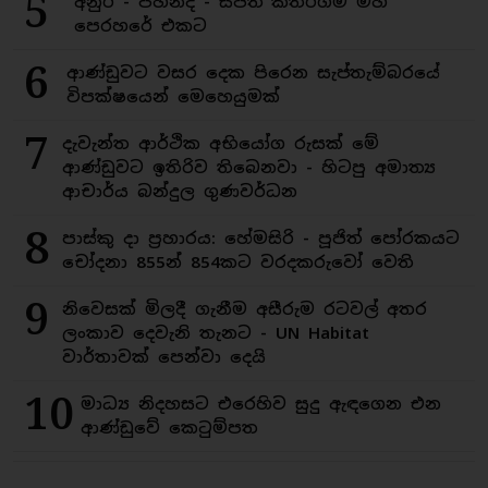
5
අනුර - පහින්ද - සජිත් කතරගම මහ
පෙරහරේ එකට
6
ආණ්ඩුවට වසර දෙක පිරෙන සැප්තැම්බරයේ
විපක්ෂයෙන් මෙහෙයුමක්
7
දැවැන්ත ආර්ථික අභියෝග රුසක් මේ
ආණ්ඩුවට ඉතිරිව තිබෙනවා - හිටපු අමාත්‍ය
ආචාර්ය බන්දුල ගුණවර්ධන
8
පාස්කු දා ප්‍රහාරය: හේමසිරි - පූජිත් පෝරකයට
චෝදනා 855න් 854කට වරදකරුවෝ වෙති
9
නිවෙසක් මිලදී ගැනීම අසීරුම රටවල් අතර
ලංකාව දෙවැනි තැනට - UN Habitat
වාර්තාවක් පෙන්වා දෙයි
10
මාධ්‍ය නිදහසට එරෙහිව සුදු ඇඳගෙන එන
ආණ්ඩුවේ කෙටුම්පත