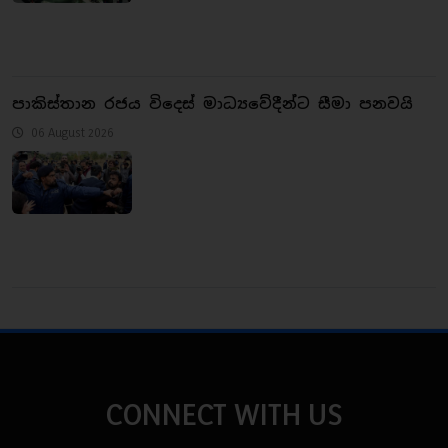
පාකිස්තාන රජය විදෙස් මාධ්‍යවේදීන්ට සීමා පනවයි
06 August 2026
CONNECT WITH US