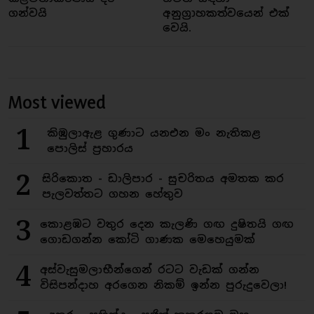
ගන්වයි
අනුග්‍රාහකත්වයෙන් එක්
වෙයි.
Most viewed
1
කිඹුලාඇළ ගුණාට යනඑන මං නැතිකළ
පොලිස් ප්‍රහාරය
2
සිරිකොත - ඩාලිපාර - සුචරිතය අමතක කර
පැලවත්තට ගහන හේතුව
3
කොළඹට වතුර දෙන කැලණි ගඟ දුෂිතයි ගඟ
ගොඩගන්න කෝටි ගාණක මෙහෙයුමක්
4
අස්වැසුමලාභීන්ගෙන් රටට වැඩක් ගන්න
විසිපන්දාහ අරගෙන නිකම් ඉන්න පුරුදුවෙලා!