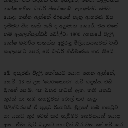
කළේය. එහි සඳහන් වන අන්දමට, මේවා ගැල්වනික
කෝෂ සහිත බැටරි විශේෂයකි. ඇතැම්විට මේවා
යොදා ගන්න ඇත්තේ රිදියෙන් තැනූ ආභරණ ඔප
දැමීමට විය හැකි යැයි ද අනුමාන කෙරේ. එය එසේ
නම් ඇලෙක්සැන්ඩර් වෝල්ටා 1800 දශකයේ විදුලි
කෝෂ බැටරිය තනන්න අවුරුදු මිලියනයකටත් වැඩි
කාලයකට පෙර, මේ බැටරි නිර්මාණය කර තිබේ.
මේ ඉපැරණි විදුලි කෝෂයට යොදා ගෙන ඇත්තේ,
සෙ.මී. 13 ක් උස ‘ටෙරාකොටා’ මැටි බඳුන්ය. එහි
මුදුනේ සෙ.මී. 4ක විතර කටක් ඇත. තනි යකඩ
කූරක් හා තඹ තහඩුවක් රොල් කර තැනු
සිලින්ඩරයක් ඒ තුළට රිංගවයි. මුදුනේ තඹ තහඩුව
හා යකඩ කූර වෙන් කර තැබීමට කෙවනියක් යොදා
ඇත. ඒවා මැටි බඳුනට හොඳින් හිර වන සේ සවි කර