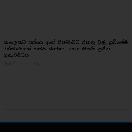
කාලෙකට පස්සෙ අපේ සිනමාවට එකතු වුණු සුවිශේෂී
නිර්මාණයක් තමයි Mother Lanka නිපණි පූජිත
ගුණවර්ධන
07 September 2025