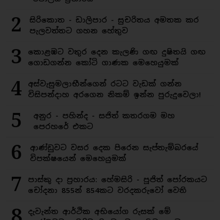
2
සිරිකොත - ඩාලිපාර - සුචරිතය අමතක කර
පැලවත්තට ගහන හේතුව
3
කොළඹට වතුර දෙන කැලණි ගඟ දුෂිතයි ගඟ
ගොඩගන්න කෝටි ගාණක මෙහෙයුමක්
4
අස්වැසුමලාභීන්ගෙන් රටට වැඩක් ගන්න
විසිපන්දාහ අරගෙන නිකම් ඉන්න පුරුදුවෙලා!
5
අනුර - පහින්ද - සජිත් කතරගම මහ
පෙරහරේ එකට
6
ආණ්ඩුවට වසර දෙක පිරෙන සැප්තැම්බරයේ
විපක්ෂයෙන් මෙහෙයුමක්
7
පාස්කු දා ප්‍රහාරය: හේමසිරි - පූජිත් පෝරකයට
චෝදනා 855න් 854කට වරදකරුවෝ වෙති
8
දැවැන්ත ආර්ථික අභියෝග රුසක් මේ