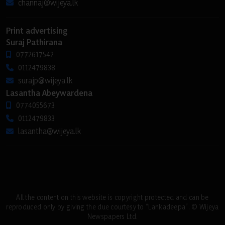
channaj@wijeya.lk
Print advertising
Suraj Pathirana
0772617542
0112479838
surajp@wijeya.lk
Lasantha Abeywardena
0774055673
0112479833
lasantha@wijeya.lk
All the content on this website is copyright protected and can be
reproduced only by giving the due courtesy to “Lankadeepa”. © Wijeya
Newspapers Ltd.