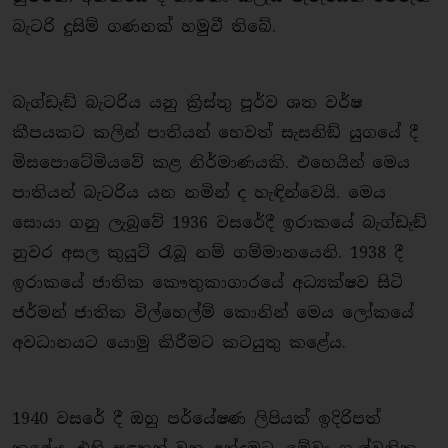
බැටරි දුසිම් ගණනක් හමුවී තිබේ.
බැග්ඩෑඞ් බැටරිය යනු ක්‍රිස්තු පූර්ව ශත වර්ෂ
කීපයකට කලින් පාතියන් හෙවත් සැසනිඞ් යුගයේ දී
මිසපොටේමියවේ කළ නිර්මාණයකි. එහෙයින් මෙය
පාතියන් බැටරිය යන නමින් ද හැඳින්වෙයි. මෙය
සොයා ගනු ලැබුවේ 1936 වසරේදී ඉරාකයේ බැග්ඩෑඞ්
නුවර අසල කුයුට් රැබූ නම් ගම්මානයෙනි. 1938 දී
ඉරාකයේ ජාතික කෞතුකාගාරයේ අධ්‍යක්ෂව සිටි
ජර්මන් ජාතික විල්හෙල්ම් කොනින් මෙය ලෝකයේ
අවධානයට යොමු කිරීමට කටයුතු කළේය.
1940 වසරේ දී ඔහු පර්යේෂණ ලිපියක් ඉදිරිපත්