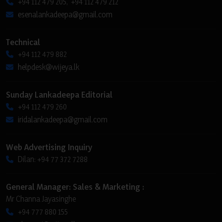
+94 112 479 205, +94 112 479 212
esenalankadeepa@gmail.com
Technical
+94 112 479 882
helpdesk@wijeya.lk
Sunday Lankadeepa Editorial
+94 112 479 260
iridalankadeepa@gmail.com
Web Advertising Inquiry
Dilan: +94 77 372 7288
General Manager: Sales & Marketing :
Mr Channa Jayasinghe
+94 777 880 155