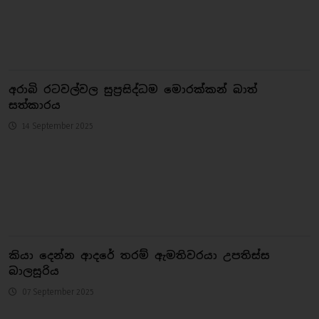
අරාබි රටවල්වල සුප්‍රසිද්ධම මොරක්කන් බාත්
සත්කාරය
14 September 2025
කියා දෙන්න ආදරේ තරම් ඇමතිවරයා උපතිස්ස
බාලසූරිය
07 September 2025