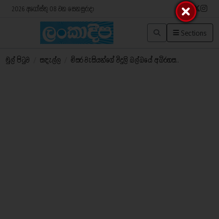
2026 අගෝස්තු 08 වන සෙනසුරාදා
Sections
මුල් පිටුව
/
සඳැල්ල
/
මිසර වැසියන්ගේ විදුලි බල්බයේ අබ්රහස..