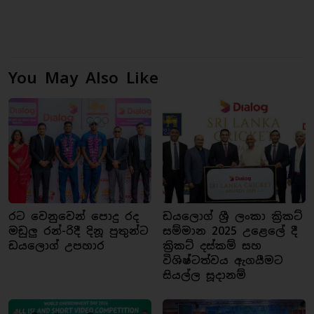
You May Also Like
රට වෙනුවෙන් පොදු රද
ඩයලොග් ශ්‍රී ලංකා ක්‍රිකට්
මඩුලු රන්-රිදී දිනූ පුතුන්ට
සම්මාන 2025 උළෙලේ දී
ඩයලොග් උපහාර
ක්‍රිකට් දස්කම් සහ
විශිෂ්ටත්වය ඇගයීමට
සියල්ල සූදානම්