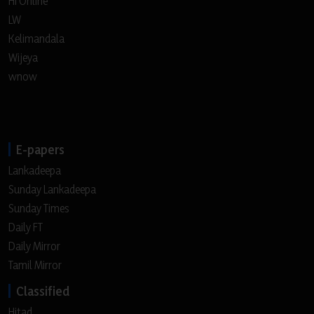
Hi Online
LW
Kelimandala
Wijeya
wnow
E-papers
Lankadeepa
Sunday Lankadeepa
Sunday Times
Daily FT
Daily Mirror
Tamil Mirror
Classified
Hitad