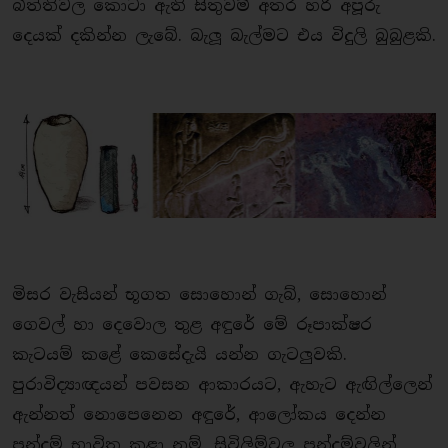
බිත්තිවල කොටා ඇති සිතුවම් අතර හරි අපූරු
දෙයක් දකින්න ලැබේ. බැලූ බැල්මට එය විදුලි බුබුළකි.
මිසර වැසියන් භූගත සොහොන් ගැබ්, සොහොන්
ගෙවල් හා දෙවොල තුළ අඳුරේ මේ රූපාක්ෂර
කැටයම් කළේ කෙසේදැයි යන්න ගැටලුවකි.
පුරාවිද්‍යාඥයන් පවසන ආකාරයට, ඇහැට ඇඟිල්ලෙන්
ඇන්නත් නොපෙනෙන අඳුරේ, ආලෝකය දෙන්න
පන්දම් භාවිත කළා නම්, සිවිලිම්වල පන්දම්වලින්