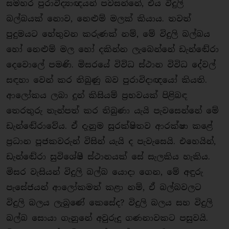
සමහර පුරාවිද්‍යාඥයන් පවසන්නේ, එය විදුලි
බල්බයක් නොව, නෙළුම් මලක් කියාය. තවත්
පුදුමයට හේතුවන කරුණක් නම්, මේ විදුලි බල්බය
හෝ නෙළුම් මල හෝ දකින්න ලැබෙන්නේ ඩැන්ඬේරා
දෙවොලේ පමණි. මිසරයේ විවිධ ස්ථාන විවිධ දේවල්
සඳහා වෙන් කර තිබුණු බව පුරාවිදාඥයෝ කියති.
ආලෝකය ලබා දුන් කිසියම් ප්‍රභවයක් පිළිබඳ
තෙරතුරු තැන්පත් කර තිබුණා යැයි පැවසෙන්නේ මේ
ඩැන්ඬේරාවේය. ඒ දැනුම සුරක්ෂිතව ආරක්ෂා කළේ
ප්‍රධාන පූජකවරුන් විසින් යැයි ද පැවැසෙයි. එහෙයින්,
ඩැන්ඬේරා සුවිශේෂී ස්ථානයක් සේ සැලකිය හැකිය.
මිසර වැසියන් විදුලි බල්බ යොදා ගෙන, මේ අඳුරු
පැසේජයන් ආලෝකමත් කළා නම්, ඒ බල්බවලට
විදුලි බලය ලැබුණේ කෙසේද? විදුලි බලය සහ විදුලි
බල්බ සොයා ගැනුනේ අවුරුදු ගණනාවකට පසුවයි.