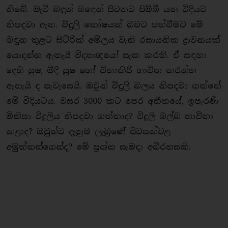
තිබේ. මැටි බඳුන් බඳෙන් පිටතට පිම්බී යන විදියට
නිපදවා ඇත. විදුලි කෝෂයක් බවට පත්වීමට මේ
බඳුන තුළට සිට්රික් අම්ලය වැනි රසායනික ද්‍රාවනයක්
යොදන්න ඇතැයි විද්‍යාඥයෝ සැක කරති. ඒ සඳහා
දෙහි යුෂ, මිදි යුෂ හෝ විනාකිරි භාවිත කරන්න
ඇතැයි ද පැවැසෙයි. ඔවුන් විදුලි බලය නිපදවා ගත්තේ
මේ විදියටය. වසර 3000 කට පෙර අතීතයේ, ඉපැරණි
මිනිසා විදුලිය නිපදවා ගත්තාද? විදුලි බල්බ භාවිතා
කළාද? ඔවුන්ට දැනුම ලැබුණේ පිටසක්වළ
අමුත්තන්ගෙන්ද? මේ ප්‍රශ්න සැමදා අබිරහසකි.