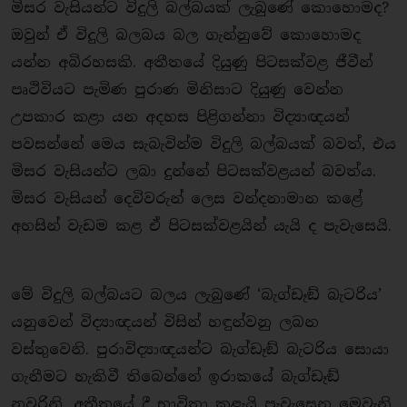
මිසර වැසියන්ට විදුලි බල්බයක් ලැබුණේ කොහොමද?
ඔවුන් ඒ විදුලි බලබය බල ගැන්නුවේ කොහොමද
යන්න අබිරහසකි. අතීතයේ දියුණු පිටසක්වළ ජීවීන්
පෘථිවියට පැමිණ පුරාණ මිනිසාට දියුණු වෙන්න
උපකාර කළා යන අදහස පිළිගන්නා විද්‍යාඥයන්
පවසන්නේ මෙය සැබැවින්ම විදුලි බල්බයක් බවත්, එය
මිසර වැසියන්ට ලබා දුන්නේ පිටසක්වළයන් බවත්ය.
මිසර වැසියන් දෙවිවරුන් ලෙස වන්දනාමාන කළේ
අහසින් වැඩම කළ ඒ පිටසක්වළයින් යැයි ද පැවැසෙයි.
මේ විදුලි බල්බයට බලය ලැබුණේ ‘බැග්ඩෑඞ් බැටරිය’
යනුවෙන් විද්‍යාඥයන් විසින් හඳුන්වනු ලබන
වස්තුවෙනි. පුරාවිද්‍යාඥයන්ට බැග්ඩෑඞ් බැටරිය සොයා
ගැනීමට හැකිවී තිබෙන්නේ ඉරාකයේ බැග්ඩෑඞ්
නුවරිනි. අතීතයේ දී භාවිතා කළැයි පැවැසෙන මෙවැනි