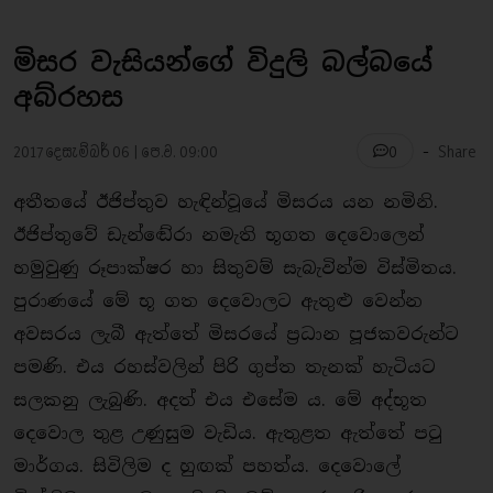
මිසර වැසියන්ගේ විදුලි බල්බයේ
අබ්රහස
-
2017 දෙසැම්බර් 06 | පෙ.ව. 09:00
Share
0
අතීතයේ ඊජිප්තුව හැඳින්වූයේ මිසරය යන නමිනි.
ඊජිප්තුවේ ඩැන්ඬේරා නමැති භූගත දෙවොලෙන්
හමුවුණු රූපාක්ෂර හා සිතුවම් සැබැවින්ම විස්මිතය.
පුරාණයේ මේ භූ ගත දෙවොලට ඇතුළු වෙන්න
අවසරය ලැබී ඇත්තේ මිසරයේ ප්‍රධාන පූජකවරුන්ට
පමණි. එය රහස්වලින් පිරි ගුප්ත තැනක් හැටියට
සලකනු ලැබුණි. අදත් එය එසේම ය. මේ අද්භූත
දෙවොල තුළ උණුසුම වැඩිය. ඇතුළත ඇත්තේ පටු
මාර්ගය. සිවිලිම ද හුඟක් පහත්ය. දෙවොලේ