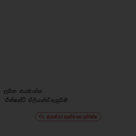
ලුසිත ජයමාන්න
‘ඒන්ෂන්ට් ඒලියන්ස්’ඇසුරිනි
අදහස් (0) බලන්න සහ දක්වන්න