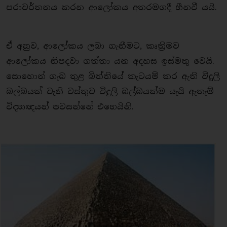
පරාවර්තනය කරන ආලෝකය අතරමගදී හීනවී යයි.
ඒ අනුව, ආලෝකය ලබා ගැනීමට, කෘත්‍රිමව
ආලෝකය නිපදවා ගත්තා යන අදහස ඉස්මතු වෙයි.
සොහොන් ගැබ තුළ බිත්තියේ කැටයම් කර ඇති විදුලි
බල්බයක් වැනි වස්තුව විදුලි බල්බයක්ම යැයි ඇතැම්
විද්‍යාඥයන් පවසන්නේ එහෙයිනි.