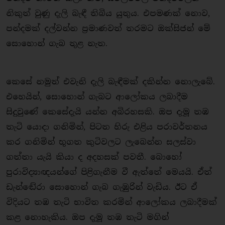
නිකුත් වුණු දැලි බැඳී තිබිය යුතුය. එපමණක් නොව,
පන්දමක් දල්වන්න ප්‍රමාණවත් තරමට ඔක්සිජන් මේ
සොහොන් ගැබ තුළ නැත.
කෙසේ නමුත් එවැනි දැලි බැඳීමක් දකින්න නොලැබේ.
එහෙයින්, සොහොන් ගැබට ආලෝකය ලබාදීම
සිදුවුණේ කෙසේදැයි යන්න අබිරහසකි. ඔප දැමූ තඹ
තැටි යොදා ගනිමින්, පිටත හිරු එළිය පරාවර්තනය
කර ගනිමින් භූගත කුටිවලට ලැබෙන්න සලස්වා
ගත්තා යැයි කියා ද අදහසක් පවතී. බොහෝ
පුරාවිද්‍යාඥයන්ගේ පිළිගැනීම වී ඇත්තේ මෙයයි. ඒත්
ඩැන්ඬේරා සොහොන් ගැබ ගැඹුරින් වැඩිය. ඊට ඒ
විදියට තඹ තැටි භාවිත කරමින් ආලෝකය ලබාදීමක්
කළ නොහැකිය. ඔප දැමූ තඹ තැටි මගින්