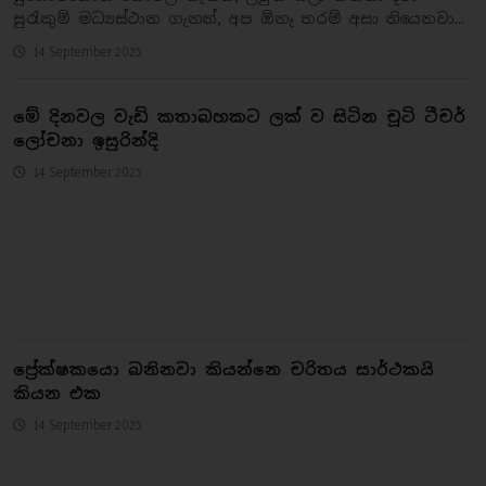
සුරැකුම් මධ්‍යස්ථාන ගැනත්, අප ඕනෑ තරම් අසා තියෙනවා...
14 September 2025
මේ දිනවල වැඩි කතාබහකට ලක් ව සිටින චූටි ටීචර්
ලෝචනා ඉසුරින්දි
14 September 2025
ප්‍රේක්ෂකයො බනිනවා කියන්නෙ චරිතය සාර්ථකයි
කියන එක
14 September 2025