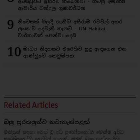
ආණ්ඩුවට ඉතිරිව තිබෙනවා - හිටපු අමාත්‍ය
ආචාර්ය බන්දුල ගුණවර්ධන
9
නිවෙසක් මිලදී ගැනීම අසීරුම රටවල් අතර
ලංකාව දෙවැනි තැනට - UN Habitat
වාර්තාවක් පෙන්වා දෙයි
10
මාධ්‍ය නිදහසට එරෙහිව සුදු ඇඳගෙන එන
ආණ්ඩුවේ කෙටුම්පත
Related Articles
බලු සුරතලුන්ට නවාතැන්පළක්
මිනිසුන් සඳහා වෙන් වූ අධි සුඛෝපභෝගී මෙන්ම අර්ධ
සුඛෝපභෝගී හෝටල් ගැනත්, ළමුන් බලා ගන්නා දිවා