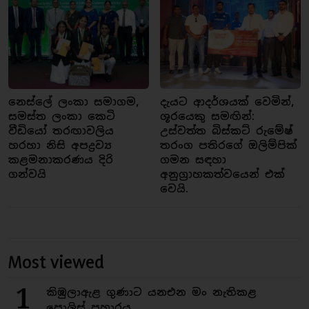
නෙස්ලේ ලංකා සමාගම,
දැයට ආදර්ශයක් වෙමින්,
සමස්ත ලංකා කෙටි
ශූරයෙකු සමඟින්:
වීඩියෝ තරඟාවලිය
උස්වත්ත බිස්කට් රුමේෂ්
හරහා නිසි අපද්‍රව්‍ය
තරංග පතිරගේ ඔලිම්පික්
කළමනාකරණය දිරි
ගමන සඳහා
ගන්වයි
අනුග්‍රාහකත්වයෙන් එක්
වෙයි.
Most viewed
1
කිඹුලාඇළ ගුණාට යනඑන මං නැතිකළ
පොලිස් ප්‍රහාරය