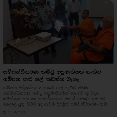
සම්බන්ධීකරණ කමිටු අනුමැතියක් නැතිව
ගම්පහ කළු ගල් කඩන්න බැහැ
ගම්පහ දිස්ත්‍රික්කය තුල කළු ගල් කැඩීම පිනිස
සම්බන්ධීකරණ කමිටු අනුමැතියකින් තොරව භූ විද්‍යා
සමීක්ෂණ සහ පතල් කාර්යාංශය මගින් අවසර ලබා දීම
නොකළ යුතු බවට අද පැවති දිස්ත්‍රික් සම්බන්ධීකරණ කම..
26 July 2023