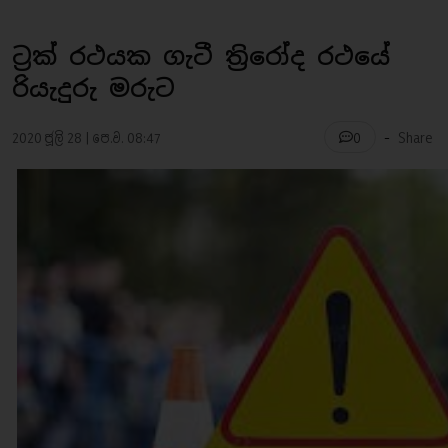
ට්‍රක් රථයක ගැටී ත්‍රිරෝද රථයේ
රියැදුරු මරුට
-
2020 ජූලි 28 | පෙ.ව. 08:47
Share
0