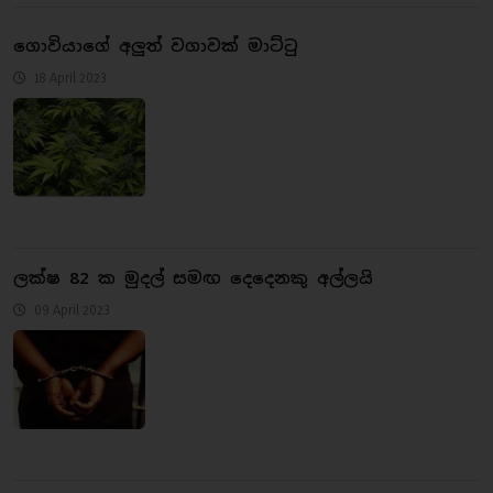
ගොවියාගේ අලුත් වගාවක් මාට්ටු
18 April 2023
ලක්ෂ 82 ක මුදල් සමඟ දෙදෙනකු අල්ලයි
09 April 2023