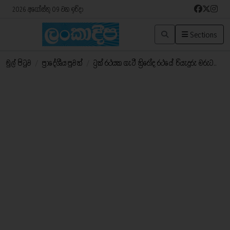
2026 අගෝස්තු 09 වන ඉරිදා
Sections
මුල් පිටුව
/
ප්‍රාදේශීය පුවත්
/
ට්‍රක් රථයක ගැටී ත්‍රිරෝද රථයේ රියැදුරු මරුට..