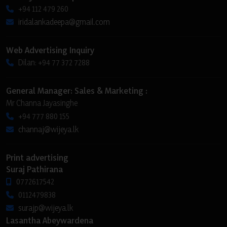
+94 112 479 260
iridalankadeepa@gmail.com
Web Advertising Inquiry
Dilan: +94 77 372 7288
General Manager: Sales & Marketing :
Mr Channa Jayasinghe
+94 777 880 155
channaj@wijeya.lk
Print advertising
Suraj Pathirana
0772617542
0112479838
surajp@wijeya.lk
Lasantha Abeywardena