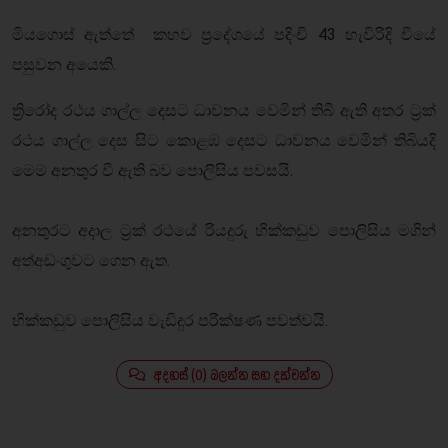
මියගොස් ඇත්තේ කහව ප්‍රදේශයේ පදිංචි 43 හැවිරිදි වියේ
පසුවන අයෙකි.
ත්‍රිරෝද රථය ගාල්ල දෙසට ධාවනය වෙමින් තිබී ඇති අතර ට්‍රක්
රථය ගාල්ල දෙස සිට කොළඹ දෙසට ධාවනය වෙමින් තිබියදි
මෙම අනතුර වී ඇති බව පොලිසිය පවසයි.
අනතුරට අදාල ට්‍රක් රථයේ රියදුරු හික්කඩුව පොලිසිය මගින්
අත්අඩංගුවට ගෙන ඇත.
හික්කඩුව පොලිසිය වැඩිදුර පරීක්ෂණ පවත්වයි.
අදහස් (0) බලන්න සහ දක්වන්න