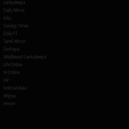
Lankadeepa
Daily Mirror
Ada
Sunday Times
Daily FT
Tamil Mirror
Deshaya
Middleeast Lankadeepa
Life Online
Hi Online
LW
Kelimandala
Wijeya
wnow