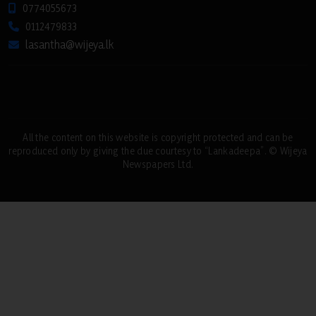
0774055673
0112479833
lasantha@wijeya.lk
All the content on this website is copyright protected and can be
reproduced only by giving the due courtesy to “Lankadeepa”. © Wijeya
Newspapers Ltd.