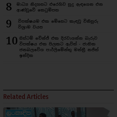
8
මාධ්‍ය නිදහසට එරෙහිව සුදු ඇඳගෙන එන
ආණ්ඩුවේ කෙටුම්පත
9
විපක්ෂයම එක මේසෙට කැඳවූ විනිසුරු
විශ්‍රාම වයස
10
සිස්ටම් චේන්ජ් එක දිරවාගන්න බැරුව
විපක්ෂය එක පිලකට ඇවිත් - ජාතික
ජනබලවේග පාර්ලිමේන්තු මන්ත්‍රී නජිත්
ඉන්දික
Related Articles