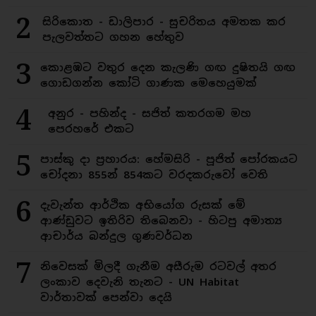
2
සිරිකොත - ඩාලිපාර - සුචරිතය අමතක කර
පැලවත්තට ගහන හේතුව
3
කොළඹට වතුර දෙන කැලණි ගඟ දුෂිතයි ගඟ
ගොඩගන්න කෝටි ගාණක මෙහෙයුමක්
4
අනුර - පහින්ද - සජිත් කතරගම මහ
පෙරහරේ එකට
5
පාස්කු දා ප්‍රහාරය: හේමසිරි - පූජිත් පෝරකයට
චෝදනා 855න් 854කට වරදකරුවෝ වෙති
6
දැවැන්ත ආර්ථික අභියෝග රුසක් මේ
ආණ්ඩුවට ඉතිරිව තිබෙනවා - හිටපු අමාත්‍ය
ආචාර්ය බන්දුල ගුණවර්ධන
7
නිවෙසක් මිලදී ගැනීම අසීරුම රටවල් අතර
ලංකාව දෙවැනි තැනට - UN Habitat
වාර්තාවක් පෙන්වා දෙයි