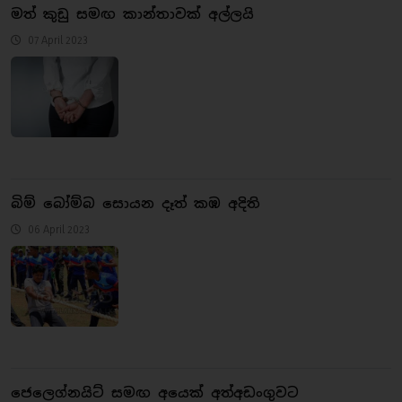
මත් කුඩු සමඟ කාන්තාවක් අල්ලයි
07 April 2023
බිම් බෝම්බ සොයන දෑත් කඹ අදිති
06 April 2023
ජෙලෙග්නයිට් සමඟ අයෙක් අත්අඩංගුවට