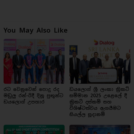
You May Also Like
රට වෙනුවෙන් පොදු රද
ඩයලොග් ශ්‍රී ලංකා ක්‍රිකට්
මඩුලු රන්-රිදී දිනූ පුතුන්ට
සම්මාන 2025 උළෙලේ දී
ඩයලොග් උපහාර
ක්‍රිකට් දස්කම් සහ
විශිෂ්ටත්වය ඇගයීමට
සියල්ල සූදානම්