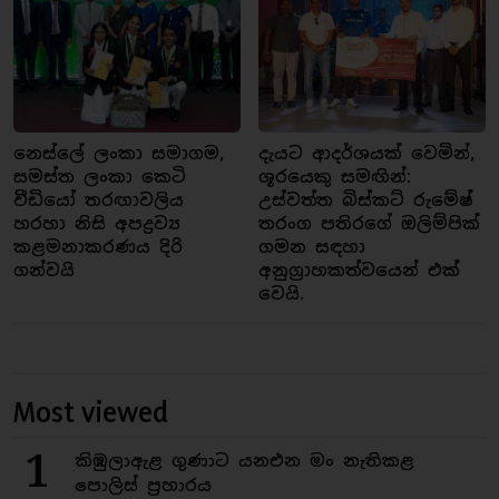
නෙස්ලේ ලංකා සමාගම,
දැයට ආදර්ශයක් වෙමින්,
සමස්ත ලංකා කෙටි
ශූරයෙකු සමඟින්:
වීඩියෝ තරඟාවලිය
උස්වත්ත බිස්කට් රුමේෂ්
හරහා නිසි අපද්‍රව්‍ය
තරංග පතිරගේ ඔලිම්පික්
කළමනාකරණය දිරි
ගමන සඳහා
ගන්වයි
අනුග්‍රාහකත්වයෙන් එක්
වෙයි.
Most viewed
1
කිඹුලාඇළ ගුණාට යනඑන මං නැතිකළ
පොලිස් ප්‍රහාරය