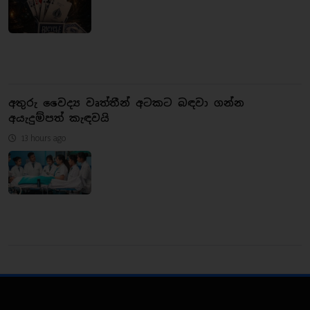
අතුරු වෛද්‍ය වෘත්තීන් අටකට බඳවා ගන්න
අයැදුම්පත් කැඳවයි
13 hours ago