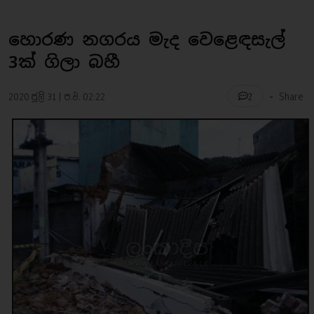
හොරණ නගරය මැද වෙළෙඳසැල්
3ක් ගිලා බහී
-
2020 ජූලි 31 | ප.ව. 02:22
Share
2