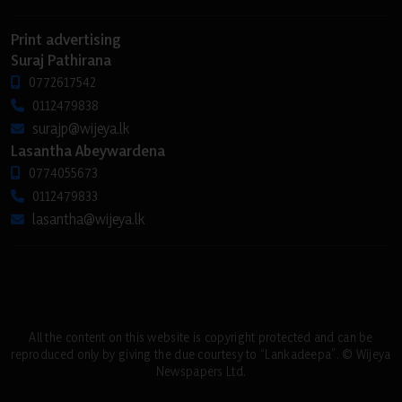
Print advertising
Suraj Pathirana
0772617542
0112479838
surajp@wijeya.lk
Lasantha Abeywardena
0774055673
0112479833
lasantha@wijeya.lk
All the content on this website is copyright protected and can be
reproduced only by giving the due courtesy to “Lankadeepa”. © Wijeya
Newspapers Ltd.