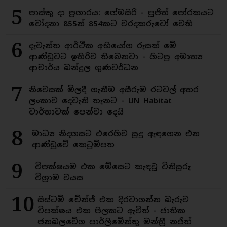
5
පාස්කු දා ප්‍රහාරය: හේමසිරි - පූජිත් පෝරකයට
චෝදනා 855න් 854කට වරදකරුවෝ වෙති
6
දැවැන්ත ආර්ථික අභියෝග රුසක් මේ
ආණ්ඩුවට ඉතිරිව තිබෙනවා - හිටපු අමාත්‍ය
ආචාර්ය බන්දුල ගුණවර්ධන
7
නිවෙසක් මිලදී ගැනීම අසීරුම රටවල් අතර
ලංකාව දෙවැනි තැනට - UN Habitat
වාර්තාවක් පෙන්වා දෙයි
8
මාධ්‍ය නිදහසට එරෙහිව සුදු ඇඳගෙන එන
ආණ්ඩුවේ කෙටුම්පත
9
විපක්ෂයම එක මේසෙට කැඳවූ විනිසුරු
විශ්‍රාම වයස
10
සිස්ටම් චේන්ජ් එක දිරවාගන්න බැරුව
විපක්ෂය එක පිලකට ඇවිත් - ජාතික
ජනබලවේග පාර්ලිමේන්තු මන්ත්‍රී නජිත්