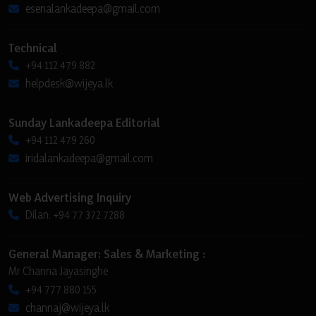
esenalankadeepa@gmail.com
Technical
+94 112 479 882
helpdesk@wijeya.lk
Sunday Lankadeepa Editorial
+94 112 479 260
iridalankadeepa@gmail.com
Web Advertising Inquiry
Dilan: +94 77 372 7288
General Manager: Sales & Marketing :
Mr Channa Jayasinghe
+94 777 880 155
channaj@wijeya.lk