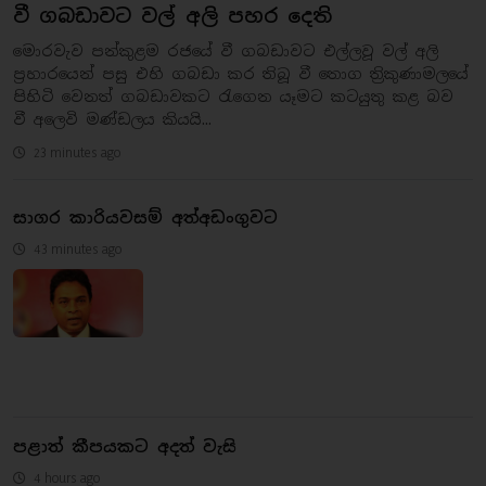
වී ගබඩාවට වල් අලි පහර දෙති
මොරවැව පන්කුළම රජයේ වී ගබඩාවට එල්ලවූ වල් අලි
ප්‍රහාරයෙන් පසු එහි ගබඩා කර තිබූ වී තොග ත්‍රිකුණාමලයේ
පිහිටි වෙනත් ගබඩාවකට රැගෙන යෑමට කටයුතු කළ බව
වී අලෙවි මණ්ඩලය කියයි...
23 minutes ago
සාගර කාරියවසම් අත්අඩංගුවට
43 minutes ago
පළාත් කීපයකට අදත් වැසි
4 hours ago