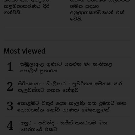
කළමනාකරණය දිරි
ගමන සඳහා
ගන්වයි
අනුග්‍රාහකත්වයෙන් එක්
වෙයි.
Most viewed
1
කිඹුලාඇළ ගුණාට යනඑන මං නැතිකළ
පොලිස් ප්‍රහාරය
2
සිරිකොත - ඩාලිපාර - සුචරිතය අමතක කර
පැලවත්තට ගහන හේතුව
3
කොළඹට වතුර දෙන කැලණි ගඟ දුෂිතයි ගඟ
ගොඩගන්න කෝටි ගාණක මෙහෙයුමක්
4
අනුර - පහින්ද - සජිත් කතරගම මහ
පෙරහරේ එකට