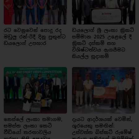
රට වෙනුවෙන් පොදු රද
ඩයලොග් ශ්‍රී ලංකා ක්‍රිකට්
මඩුලු රන්-රිදී දිනූ පුතුන්ට
සම්මාන 2025 උළෙලේ දී
ඩයලොග් උපහාර
ක්‍රිකට් දස්කම් සහ
විශිෂ්ටත්වය ඇගයීමට
සියල්ල සූදානම්
නෙස්ලේ ලංකා සමාගම,
දැයට ආදර්ශයක් වෙමින්,
සමස්ත ලංකා කෙටි
ශූරයෙකු සමඟින්:
වීඩියෝ තරඟාවලිය
උස්වත්ත බිස්කට් රුමේෂ්
හරහා නිසි අපද්‍රව්‍ය
තරංග පතිරගේ ඔලිම්පික්