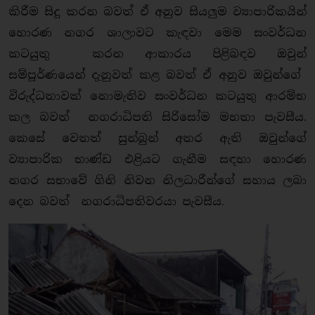
කිරීම සිදු කරන බවත් ඒ අනුව සියලුම ව්‍යාපාරිකයින්
හොරණ නගර ශාලාවට කැඳවා මෙම සංවර්ධන
කටයුතු කරන ආකාරය පිළිබඳව ඔවුන්
සම්පූර්ණයෙන් දැනුවත් කළ බවත් ඒ අනුව ඔවුන්ගේ
විරුද්ධතාවක් නොමැතිව සංවර්ධන කටයුතු ආරම්භ
කල බවත් නගරාධිපති සිරිසෝම මහතා පැවසීය.
කෙසේ වෙතත් සුන්බුන් අතර ඇති ඔවුන්ගේ
ව්‍යාපාරික භාණ්ඩ එළියට ගැනීම සඳහා හොරණ
නගර සභාවේ ගිනි නිවන නිලධාරීන්ගේ සහාය ලබා
දෙන බවත් නගරාධිපතිවරයා පැවසීය.