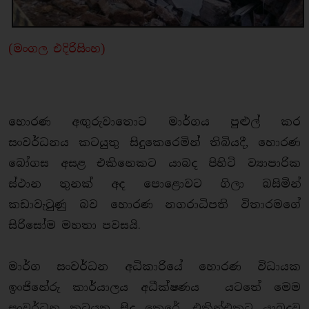
(මංගල එදිරිසිංහ)
හොරණ අඟුරුවාතොට මාර්ගය පුළුල් කර
සංවර්ධනය කටයුතු සිදුකෙරෙමින් තිබියදී, හොරණ
බෝගස අසළ එකිනෙකට යාබද පිහිටි ව්‍යාපාරික
ස්ථාන තුනක් අද පොළොවට ගිලා බසිමින්
කඩාවැටුණු බව හොරණ නගරාධිපති විතාරමගේ
සිරිසෝම මහතා පවසයි.
මාර්ග සංවර්ධන අධිකාරියේ හොරණ විධායක
ඉංජිනේරු කාර්යාලය අධීක්ෂණය යටතේ මෙම
සංවර්ධන කටයුතු සිදු කෙරේ. එකින්එකට යාබදව