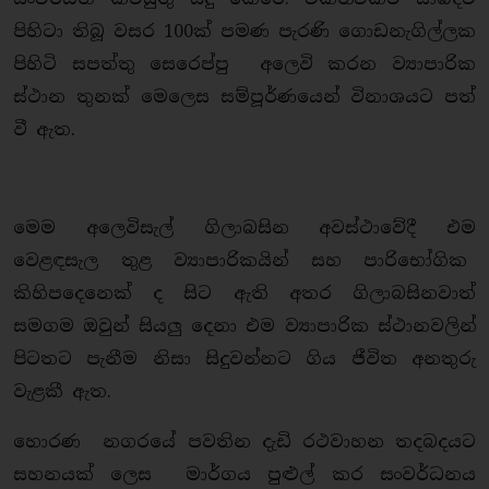
පිහිටා තිබූ වසර 100ක් පමණ පැරණි ගොඩනැගිල්ලක
පිහිටි සපත්තු සෙරෙප්පු අලෙවි කරන ව්‍යාපාරික
ස්ථාන තුනක් මෙලෙස සම්පූර්ණයෙන් විනාශයට පත්
වී ඇත.
මෙම අලෙවිසැල් ගිලාබසින අවස්ථාවේදී එම
වෙළඳසැල තුළ ව්‍යාපාරිකයින් සහ පාරිභෝගික
කිහිපදෙනෙක් ද සිට ඇති අතර ගිලාබසිනවාත්
සමගම ඔවුන් සියලු දෙනා එම ව්‍යාපාරික ස්ථානවලින්
පිටතට පැනීම නිසා සිදුවන්නට ගිය ජීවිත අනතුරු
වැළකී ඇත.
හොරණ නගරයේ පවතින දැඩි රථවාහන තදබදයට
සහනයක් ලෙස මාර්ගය පුළුල් කර සංවර්ධනය