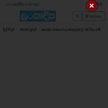
2026 අගෝස්තු 10 වන සඳුදා
Sections
මුල් පිටුව
/
එසැණ පුවත්
/
හොරණ නගරය මැද වෙළෙඳසැල් 3ක් ගිලා බහී..