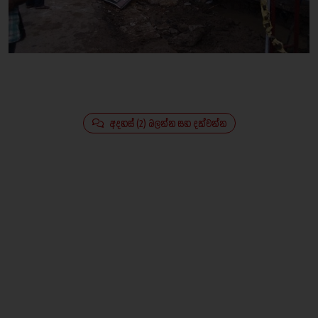
අදහස් (2) බලන්න සහ දක්වන්න