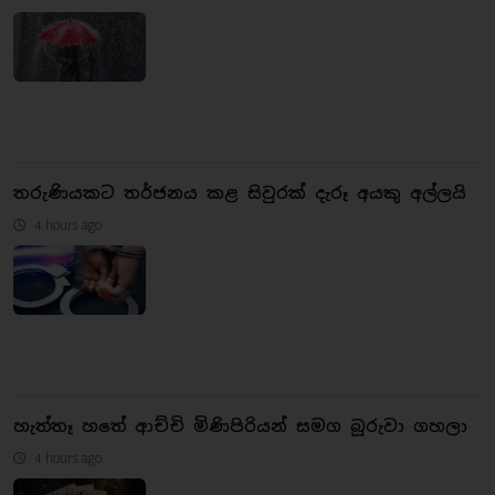
තරුණියකට තර්ජනය කළ සිවුරක් දැරූ අයකු අල්ලයි
4 hours ago
හැත්තෑ හතේ ආච්චි මිණිපිරියන් සමග බූරුවා ගහලා
4 hours ago