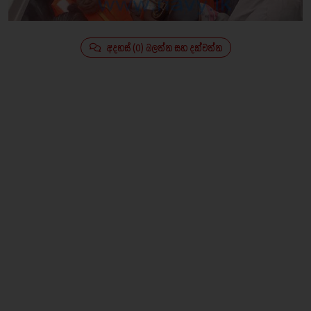
අදහස් (0) බලන්න සහ දක්වන්න