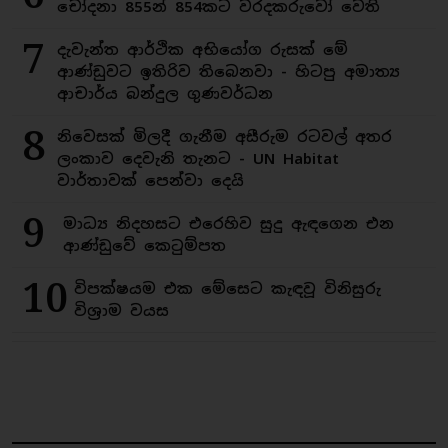
චෝදනා 855න් 854කට වරදකරුවෝ වෙති
7
දැවැන්ත ආර්ථික අභියෝග රුසක් මේ
ආණ්ඩුවට ඉතිරිව තිබෙනවා - හිටපු අමාත්‍ය
ආචාර්ය බන්දුල ගුණවර්ධන
8
නිවෙසක් මිලදී ගැනීම අසීරුම රටවල් අතර
ලංකාව දෙවැනි තැනට - UN Habitat
වාර්තාවක් පෙන්වා දෙයි
9
මාධ්‍ය නිදහසට එරෙහිව සුදු ඇඳගෙන එන
ආණ්ඩුවේ කෙටුම්පත
10
විපක්ෂයම එක මේසෙට කැඳවූ විනිසුරු
විශ්‍රාම වයස