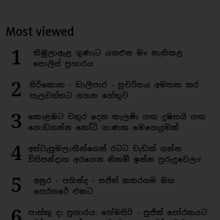
Most viewed
1
කිඹුලාඇළ ගුණාට යනඑන මං නැතිකළ
පොලිස් ප්‍රහාරය
2
සිරිකොත - ඩාලිපාර - සුචරිතය අමතක කර
පැලවත්තට ගහන හේතුව
3
කොළඹට වතුර දෙන කැලණි ගඟ දුෂිතයි ගඟ
ගොඩගන්න කෝටි ගාණක මෙහෙයුමක්
4
අස්වැසුමලාභීන්ගෙන් රටට වැඩක් ගන්න
විසිපන්දාහ අරගෙන නිකම් ඉන්න පුරුදුවෙලා!
5
අනුර - පහින්ද - සජිත් කතරගම මහ
පෙරහරේ එකට
6
පාස්කු දා ප්‍රහාරය: හේමසිරි - පූජිත් පෝරකයට