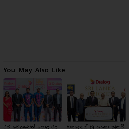
You May Also Like
රට වෙනුවෙන් පොදු රද
ඩයලොග් ශ්‍රී ලංකා ක්‍රිකට්