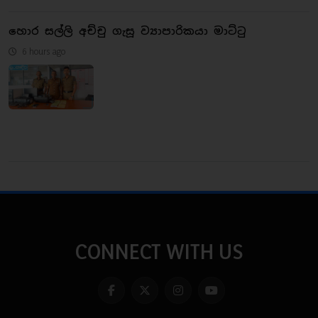
හොර සල්ලි අච්චු ගැසූ ව්‍යාපාරිකයා මාට්ටු
6 hours ago
CONNECT WITH US