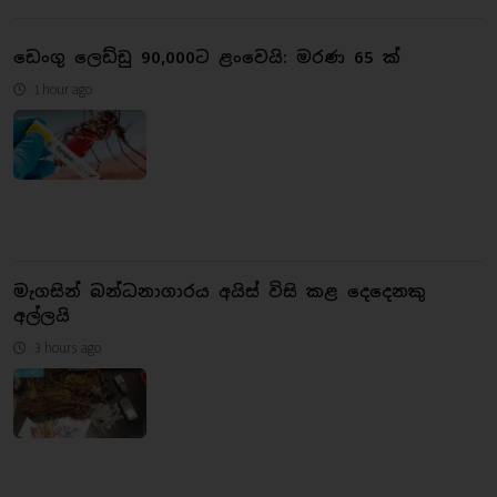
ඩෙංගු ලෙඩ්ඩු 90,000ට ළංවෙයි: මරණ 65 ක්
1 hour ago
මැගසින් බන්ධනාගාරය අයිස් විසි කළ දෙදෙනකු
අල්ලයි
3 hours ago