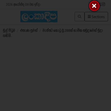
2026 අගෝස්තු 09 වන ඉරිදා
Sections
මුල් පිටුව
/
එසැණ පුවත්
/
වැස්සට කොටු වූ 288ක් නාවික හමුදාවෙන් මුදා
ගනියි..