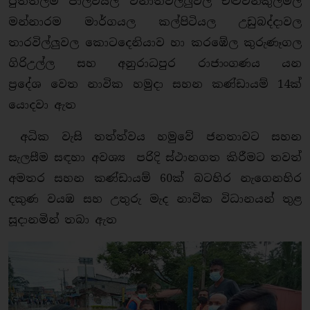
පුත්තලම පාලවියල වනාතවිල්ලුවල එළුවන්කුලමල
මන්නාරම මාර්ගයල කල්පිටියල උඩුබද්දාවල
තාරවිල්ලුවල කොටදෙනියාව හා කරඹේල කුරුණෑගල
ගිරිඋල්ල සහ අනුරාධපුර රාජාංගණය යන
ප්‍රදේශ
වෙත නාවික හමුදා සහන කණ්ඩායම් 14ක්
යොදවා ඇත
අධික වැසි තත්ත්වය හමුවේ ජනතාවට සහන
සැලසීම සඳහා අවශ්‍ය පරිදි ස්ථානගත කිරීමට තවත්
අමතර සහන කණ්ඩායම් 60ක් බටහිර නැගෙනහිර
දකුණ වයඹ සහ උතුරු මැද නාවික විධානයන් තුළ
සූදානමින් තබා ඇත