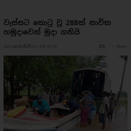
වැස්සට කොටු වූ 288ක් නාවික
හමුදාවෙන් මුදා ගනියි
-
2021 නොවැම්බර් 10 | ප.ව. 01:59
Share
0