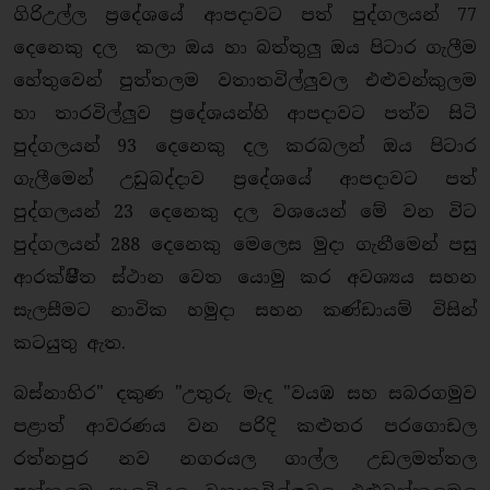
ගිරිඋල්ල
ප්‍රදේශයේ
ආපදාවට පත් පුද්ගලයන් 77
දෙනෙකු දල කලා ඔය හා බත්තුලු ඔය පිටාර ගැලීම
හේතුවෙන් පුත්තලම වතාතවිල්ලුවල එළුවන්කුලම
හා තාරවිල්ලුව ප්‍රදේශයන්හි ආපදාවට පත්ව සිටි
පුද්ගලයන් 93 දෙනෙකු දල කරබලන් ඔය පිටාර
ගැලීමෙන් උඩුබද්දාව
ප්‍රදේශයේ
ආපදාවට පත්
පුද්ගලයන් 23 දෙනෙකු දල වශයෙන් මේ වන විට
පුද්ගලයන් 288 දෙනෙකු මෙලෙස මුදා ගැනීමෙන් පසු
ආරක්ෂිීත ස්ථාන වෙත යොමු කර අවශ්‍යය සහන
සැලසීමට නාවික හමුදා සහන කණ්ඩායම් විසින්
කටයුතු ඇත.
බස්නාහිර" දකුණ "උතුරු මැද "වයඹ සහ සබරගමුව
පළාත් ආවරණය වන පරිදි කළුතර පරගොඩල
රත්නපුර නව නගරයල ගාල්ල උඩලමත්තල