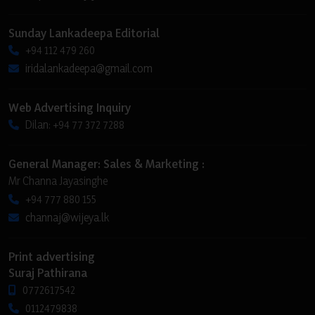
Sunday Lankadeepa Editorial
+94 112 479 260
iridalankadeepa@gmail.com
Web Advertising Inquiry
Dilan: +94 77 372 7288
General Manager: Sales & Marketing :
Mr Channa Jayasinghe
+94 777 880 155
channaj@wijeya.lk
Print advertising
Suraj Pathirana
0772617542
0112479838