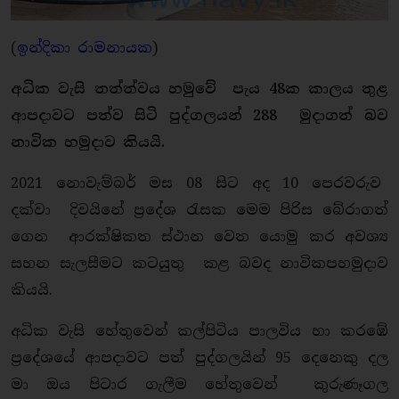
(
ඉන්දිකා රාමනායක
)
අධික වැසි තත්ත්වය හමුවේ පැය 48ක කාලය තුළ
ආපදාවට පත්ව සිටි පුද්ගලයන් 288 මුදාගත් බව
නාවික හමුදාව කියයි.
2021 නොවැම්බර් මස 08 සිට අද 10 පෙරවරුව
දක්වා දිවයිනේ ප්‍රදේශ රැසක මෙම පිරිස බේරාගත්
ගෙන ආරක්ෂිකත ස්ථාන වෙත යොමු කර අවශ්‍ය
සහන සැලසීමට කටයුතු කළ බවද නාවිකපහමුදාව
කියයි.
අධික වැසි හේතුවෙන් කල්පිටිය පාලවිය හා කරඹේ
ප්‍රදේශයේ ආපදාවට පත් පුද්ගලයින් 95 දෙනෙකු දල
මා ඔය පිටාර ගැලීම හේතුවෙන් කුරුණෑගල