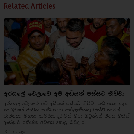
Related Articles
අරගලේ වෙලාවෙ අපි අඩියක් පස්සට තිව්වා
අරගලේ වෙලාවේ අපි අඩියක් පස්සට කිව්වා යැයි පොදු ගැන
පෙරමුණේ ජාතික සංවිධායක පාර්ලිමේන්තු මන්ත්‍රී නාමල්
රාජපක්‍ෂ මහතා පැවසීය. දරුවන් මරා ඔවුන්ගේ ජීවිත මතින්
ආණ්ඩුව රකින්න අවශ්‍ය නොවූ බවද ර..
1 hour ago