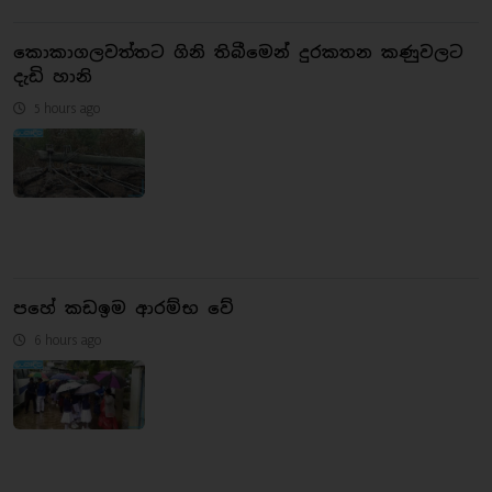
කොකාගලවත්තට ගිනි තිබීමෙන් දුරකතන කණුවලට
දැඩි හානි
5 hours ago
පහේ කඩඉම ආරම්භ වේ
6 hours ago