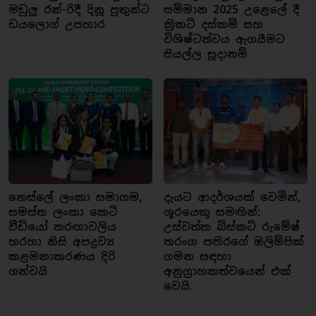
මඩුලු රන්-රිදී දිනූ පුතුන්ට
සම්මාන 2025 උළෙලේ දී
ඩයලොග් උපහාර
ක්‍රිකට් දස්කම් සහ
විශිෂ්ටත්වය ඇගයීමට
සියල්ල සූදානම්
නෙස්ලේ ලංකා සමාගම,
දැයට ආදර්ශයක් වෙමින්,
සමස්ත ලංකා කෙටි
ශූරයෙකු සමඟින්:
වීඩියෝ තරඟාවලිය
උස්වත්ත බිස්කට් රුමේෂ්
හරහා නිසි අපද්‍රව්‍ය
තරංග පතිරගේ ඔලිම්පික්
කළමනාකරණය දිරි
ගමන සඳහා
ගන්වයි
අනුග්‍රාහකත්වයෙන් එක්
වෙයි.