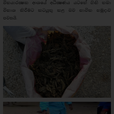
විනයාරක්‍ෂක අංශයේ අධීක්‍ෂණය යටතේ ගිනි තබා
විනාශ කිරීමට කටයුතු කළ බව නාවික හමුදාව
පවසයි.