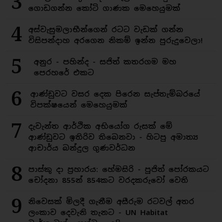
3
ගොඩගන්න කෝටි ගාණක මෙහෙයුමක්
4
අස්වැසුමලාභීන්ගෙන් රටට වැඩක් ගන්න
විසිපන්දාහ අරගෙන නිකම් ඉන්න පුරුදුවෙලා!
5
අනුර - පහින්ද - සජිත් කතරගම මහ
පෙරහරේ එකට
6
ආණ්ඩුවට වසර දෙක පිරෙන සැප්තැම්බරයේ
විපක්ෂයෙන් මෙහෙයුමක්
7
දැවැන්ත ආර්ථික අභියෝග රුසක් මේ
ආණ්ඩුවට ඉතිරිව තිබෙනවා - හිටපු අමාත්‍ය
ආචාර්ය බන්දුල ගුණවර්ධන
8
පාස්කු දා ප්‍රහාරය: හේමසිරි - පූජිත් පෝරකයට
චෝදනා 855න් 854කට වරදකරුවෝ වෙති
9
නිවෙසක් මිලදී ගැනීම අසීරුම රටවල් අතර
ලංකාව දෙවැනි තැනට - UN Habitat