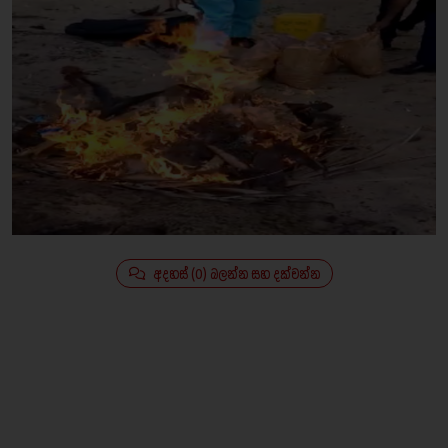
අදහස් (0) බලන්න සහ දක්වන්න