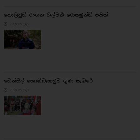
හොලිවුඩ් රංගන ශිල්පිනී රොසමුන්ඩ් පයික්
2 hours ago
ඩෙන්සිල් කොබ්බෑකඩුව ගුණ සැමරේ
2 hours ago