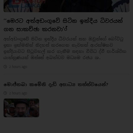
‘‘මෙරට අත්අඩංගුවේ සිටින ඉන්දීය ධිවරයන්
ගන සාකච්ඡා කරනවා‘්
අත්අඩංගුවේ සිටින ඉන්දීය ධීවරයන් සහ ඔවුන්ගේ බෝට්ටු
ඉතා ඉක්මනින් නිදහස් කරගෙන නැවතත් ආරක්ෂිතව
ඉන්දියාවට පිටුවහල් කර ගැනීම සඳහා විවිධ ද්වී පාර්ශ්වික
යාන්ත්‍රණයන් ඔස්සේ අඛන්ඩව මධ්‍යම රජය ශ..
2 hours ago
මොජ්තබා කමේනි දැඩි අසාධ්‍ය තත්ත්වයෙන්?
2 hours ago