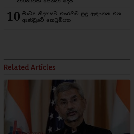
වාර්තාවක් පෙන්වා දෙයි
10
මාධ්‍ය නිදහසට එරෙහිව සුදු ඇඳගෙන එන
ආණ්ඩුවේ කෙටුම්පත
Related Articles