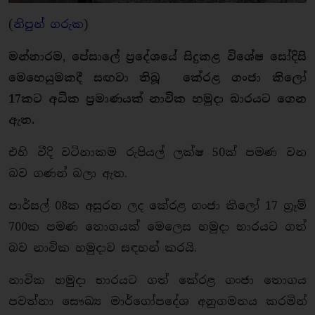
(
නිපුන් ගරුක
)
මන්නාරම, පේසාලේ ප්‍රදේශයේ සිදුකළ විශේෂ සෝදිසි
මෙහෙයුමකදී සඟවා තිබූ කේරළ ගංජා කිලෝ
17කට අධික ප්‍රමාණයක් නාවික හමුදා බාරයට ගෙන
ඇත.
එහි වීදි වටිනාකම රුපියල් ලක්ෂ 50ක් පමණ වන
බව ගණන් බලා ඇත.
පාර්සල් 08ක අසුරන ලද කේරළ ගංජා කිලෝ 17 ග්‍රෑම්
700ක පමණ තොගයක් මෙලෙස හමුදා භාරයට ගත්
බව නාවික හමුදාව සඳහන් කරයි.
නාවික හමුදා භාරයට ගත් කේරළ ගංජා තොගය
පවත්නා සෞඛ්‍ය මාර්ගෝපදේශ අනුගමනය කරමින්