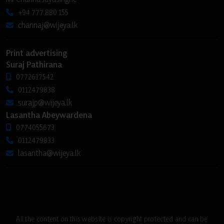
+94 777 880 155
channaj@wijeya.lk
Print advertising
Suraj Pathirana
0772617542
0112479838
surajp@wijeya.lk
Lasantha Abeywardena
0774055673
0112479833
lasantha@wijeya.lk
All the content on this website is copyright protected and can be