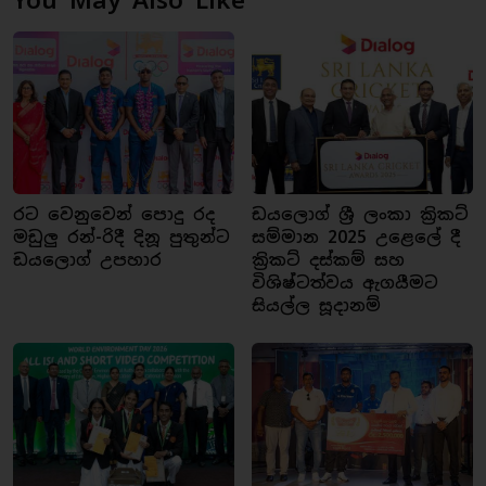
රට වෙනුවෙන් පොදු රද
ඩයලොග් ශ්‍රී ලංකා ක්‍රිකට්
මඩුලු රන්-රිදී දිනූ පුතුන්ට
සම්මාන 2025 උළෙලේ දී
ඩයලොග් උපහාර
ක්‍රිකට් දස්කම් සහ
විශිෂ්ටත්වය ඇගයීමට
සියල්ල සූදානම්