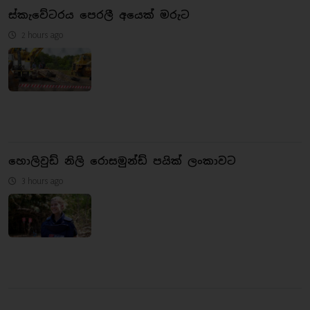
ස්කැවේටරය පෙරලී අයෙක් මරුට
2 hours ago
හොලිවුඩ් නිලි රොසමුන්ඩ් පයික් ලංකාවට
3 hours ago