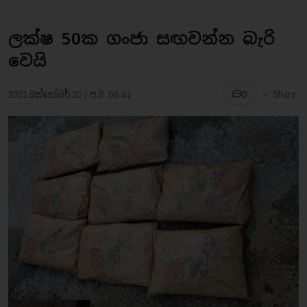
ලක්ෂ 50ක ගංජා සඟවන්න බැරි
වෙයි
-
2021 ඔක්තෝබර් 20 | ප.ව. 06:41
Share
0