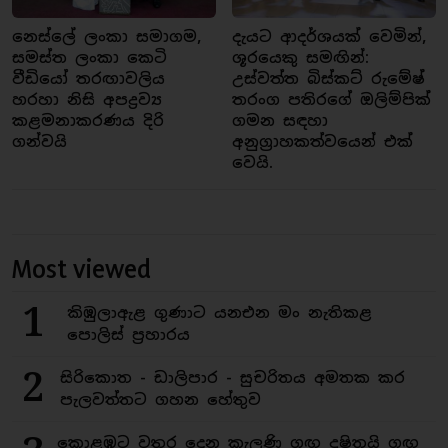
නෙස්ලේ ලංකා සමාගම,
දැයට ආදර්ශයක් වෙමින්,
සමස්ත ලංකා කෙටි
ශූරයෙකු සමඟින්:
වීඩියෝ තරඟාවලිය
උස්වත්ත බිස්කට් රුමේෂ්
හරහා නිසි අපද්‍රව්‍ය
තරංග පතිරගේ ඔලිම්පික්
කළමනාකරණය දිරි
ගමන සඳහා
ගන්වයි
අනුග්‍රාහකත්වයෙන් එක්
වෙයි.
Most viewed
1
කිඹුලාඇළ ගුණාට යනඑන මං නැතිකළ
පොලිස් ප්‍රහාරය
2
සිරිකොත - ඩාලිපාර - සුචරිතය අමතක කර
පැලවත්තට ගහන හේතුව
කොළඹට වතුර දෙන කැලණි ගඟ දුෂිතයි ගඟ