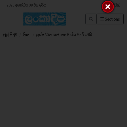
2026 අගෝස්තු 09 වන ඉරිදා
Sections
මුල් පිටුව
/
දියත
/
ලක්ෂ 50ක ගංජා සඟවන්න බැරි වෙයි..