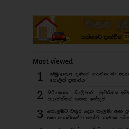
Most viewed
1
කිඹුලාඇළ ගුණාට යනඑන මං නැත
පොලිස් ප්‍රහාරය
2
සිරිකොත - ඩාලිපාර - සුචරිතය 
පැලවත්තට ගහන හේතුව
3
කොළඹට වතුර දෙන කැලණි ගඟ දුෂ
ගඟ ගොඩගන්න කෝටි ගාණක මෙහ