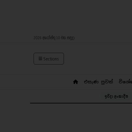
2026 අගෝස්තු 10 වන සඳුදා
Sections
එසැණ පුවත්
විශේ
ඉරිදා ලංකාදීප