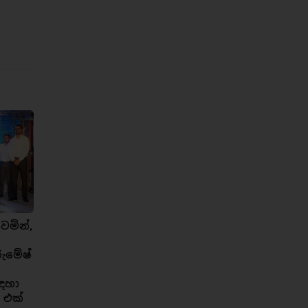
ෙමින්,
රුමේෂ්
ඳහා
 එක්