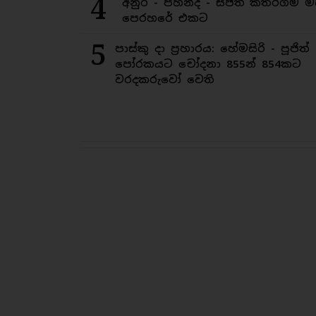
4
අනුර - පහින්ද - සජිත් කතරගම 
පෙරහරේ එකට
5
පාස්කු දා ප්‍රහාරය: හේමසිරි - පූජිත්
පෝරකයට චෝදනා 855න් 854කට
වරදකරුවෝ වෙති