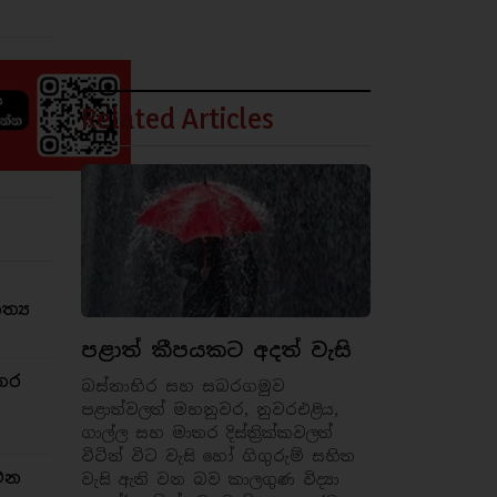
Related Articles
්‍ය
පළාත් කීපයකට අදත් වැසි
තර
බස්නාහිර සහ සබරගමුව
පළාත්වලත් මහනුවර, නුවරඑළිය,
ගාල්ල සහ මාතර දිස්ත්‍රික්කවලත්
විටින් විට වැසි හෝ ගිගුරුම් සහිත
එන
වැසි ඇති වන බව කාලගුණ විද්‍යා