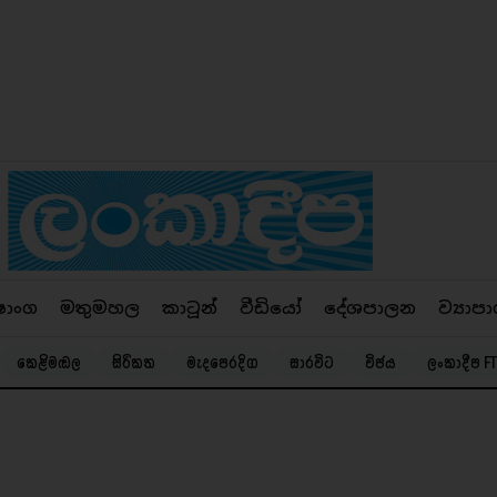
ෂාංග
මතුමහල
කාටූන්
වීඩියෝ
දේශපාලන
ව්‍යාපා
කෙළිමඬල
සිරිකත
මැදපෙරදිග
සාරවිට
විජය
ලංකාදීප FT