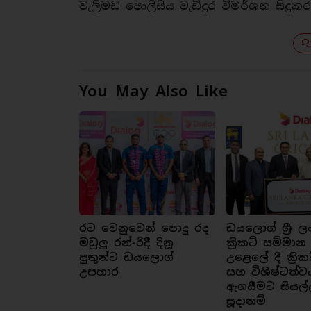
වැලිමඩ පොලිසිය වැඩිදුර විමර්ශන සිදුකර
You May Also Like
රට වෙනුවෙන් පොදු රද
ඩයලොග් ශ්‍රී ල
මඩුලු රන්-රිදී දිනූ
ක්‍රිකට් සම්මාන
පුතුන්ට ඩයලොග්
උළෙලේ දී ක්‍රික
උපහාර
සහ විශිෂ්ටත්ව
ඇගයීමට සියල්
සූදානම්