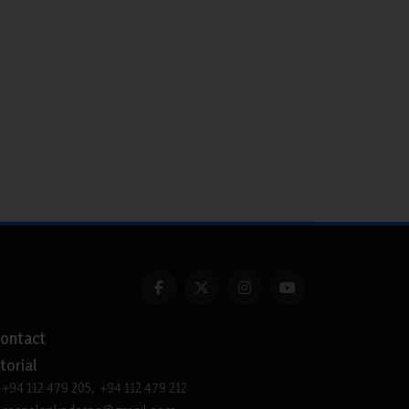
ontact
torial
+94 112 479 205, +94 112 479 212