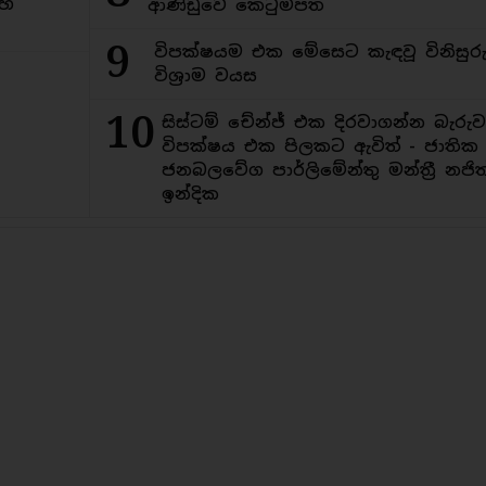
මහ
ආණ්ඩුවේ කෙටුම්පත
9
විපක්ෂයම එක මේසෙට කැඳවූ විනිසුර
විශ්‍රාම වයස
10
සිස්ටම් චේන්ජ් එක දිරවාගන්න බැරුව
විපක්ෂය එක පිලකට ඇවිත් - ජාතික
ජනබලවේග පාර්ලිමේන්තු මන්ත්‍රී නජිත
ඉන්දික