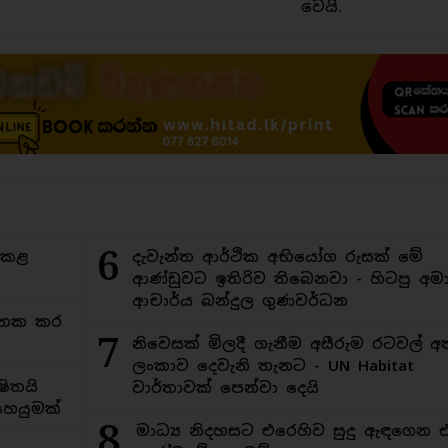
වෙයි.
6
ිකළ
දැවැන්ත ආර්ථික අභියෝග රුසක් මේ
ආණ්ඩුවට ඉතිරිව තිබෙනවා - හිටපු අමාත
ආචාර්ය බන්දුල ගුණවර්ධන
අමතක කර
7
නිවෙසක් මිලදී ගැනීම අසීරුම රටවල් අ
ලංකාව දෙවැනි තැනට - UN Habitat
ිතයි
වාර්තාවක් පෙන්වා දෙයි
ෙයුමක්
8
මාධ්‍ය නිදහසට එරෙහිව සුදු ඇඳගෙන 