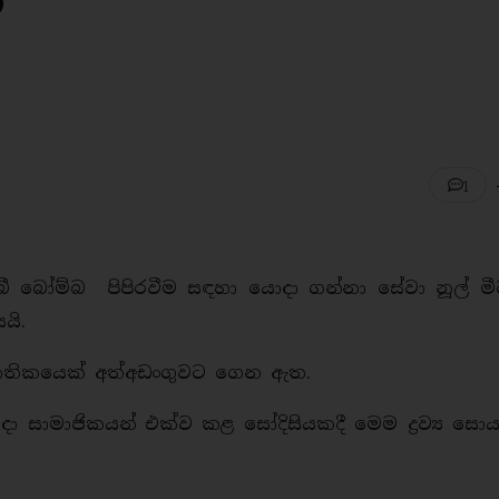
ී
1
තිබී බෝම්බ පිපිරවීම සඳහා යොදා ගන්නා සේවා නූල් මී
යි.
ම් ජාතිකයෙක් අත්අඩංගුවට ගෙන ඇත.
දා සාමාජිකයන් එක්ව කළ සෝදිසියකදී මෙම ද්‍රව්‍ය ස