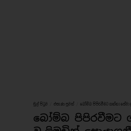
මුල් පිටුව
/
එසැණ පුවත්
/
බෝම්බ පිපිරවීමට ගන්නා සේවා 
බෝම්බ පිපිරවීමට 