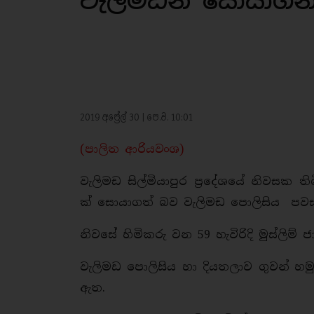
වැලිමඩින් සොයාගන
2019 අප්‍රේල් 30 | පෙ.ව. 10:01
(පාලිත ආරියවංශ)
වැලිමඩ සිල්මියාපුර ප්‍රදේශයේ නිවසක 
ක් සොයාගත් බව වැලිමඩ පොලිසිය පවස
නිවසේ හිමිකරු වන 59 හැවිරිදි මුස්ලි
වැලිමඩ පොලිසිය හා දියතලාව ගුවන් හමු
ඇත.