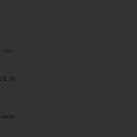
-
Share
ටර් 35
ොයාගෙන