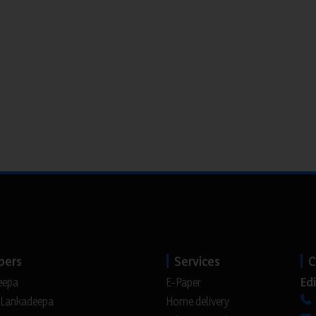
pers
Services
C
Edi
eepa
E-Paper
 Lankadeepa
Home delivery