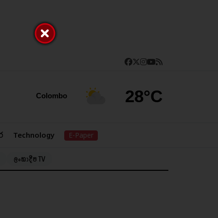
28°C
Colombo
ර
Technology
E-Paper
ලංකාදීප TV