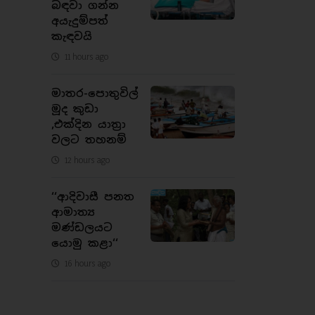
බඳවා ගන්න
අයැදුම්පත්
කැඳවයි
11 hours ago
මාතර-පොතුවිල්
මූද කුඩා
,එක්දින යාත්‍රා
වලට තහනම්
12 hours ago
‘‘ආදිවාසී පනත
ආමාත්‍ය
මණ්ඩලයට
යොමු කළා‘‘
16 hours ago