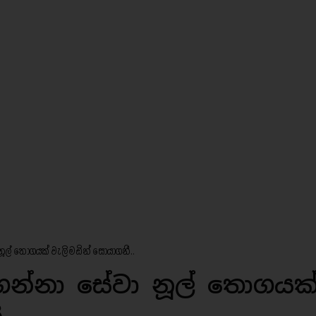
නූල් තොගයක් වැලිමඩින් සොයාගනී..
ගන්නා සේවා නූල් තොගයක