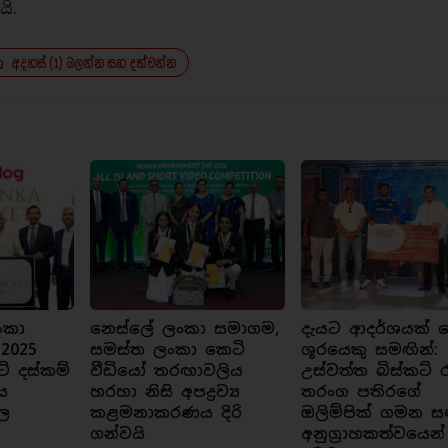
යි.
අදහස් (1) බලන්න සහ දක්වන්න
ංකා
නෙස්ලේ ලංකා සමාගම,
දැයට ආදර්ශයක් ව
 2025
සමස්ත ලංකා කෙටි
ශූරයෙකු සමඟින්:
ට් දස්කම්
වීඩියෝ තරඟාවලිය
උස්වත්ත බිස්කට් 
ය
හරහා නිසි අපද්‍රව්‍ය
තරංග පතිරගේ
ල
කළමනාකරණය දිරි
ඔලිම්පික් ගමන ස
ගන්වයි
අනුග්‍රාහකත්වයෙන්