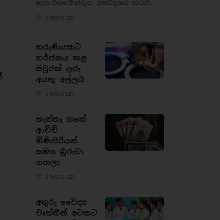
දෙපාර්තමේන්තුව නිවේදනය කරයි...
2 hours ago
ු
තරුණියකට
තර්ජනය කළ
සිවුරක් දැරූ
්
අයකු අල්ලයි
2 hours ago
හැත්තෑ හතේ
ආච්චි
මිණිපිරියන්
සමග බූරුවා
ගහලා
2 hours ago
අතුරු වෛද්‍ය
වෘත්තීන් අටකට