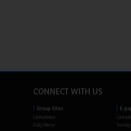
CONNECT WITH US
Group Sites
E-pa
Lankadeepa
Lankad
Daily Mirror
Sunday