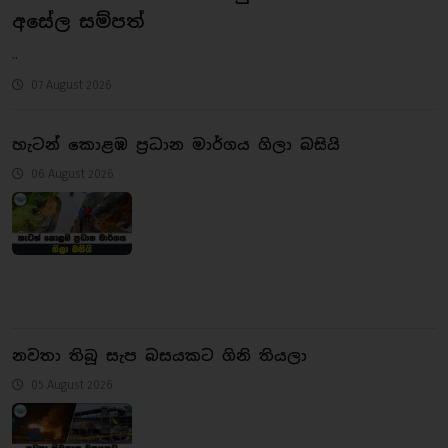
අසේල සම්පත්
..
07 August 2026
හැටන් කොළඹ ප්‍රධාන මාර්ගය ගිලා බසියි
06 August 2026
නවතා තිබූ සැප බසයකට ගිනි තියලා
05 August 2026