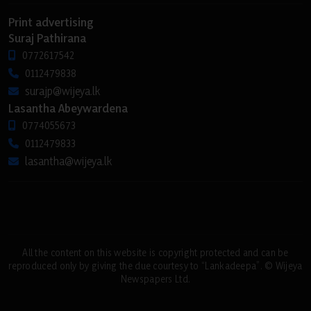
Print advertising
Suraj Pathirana
0772617542
0112479838
surajp@wijeya.lk
Lasantha Abeywardena
0774055673
0112479833
lasantha@wijeya.lk
All the content on this website is copyright protected and can be
reproduced only by giving the due courtesy to “Lankadeepa”. © Wijeya
Newspapers Ltd.