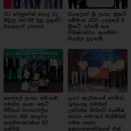
රට වෙනුවෙන් පොදු රද
ඩයලොග් ශ්‍රී ලංකා ක්‍රිකට්
මඩුලු රන්-රිදී දිනූ පුතුන්ට
සම්මාන 2025 උළෙලේ දී
ඩයලොග් උපහාර
ක්‍රිකට් දස්කම් සහ
විශිෂ්ටත්වය ඇගයීමට
සියල්ල සූදානම්
නෙස්ලේ ලංකා සමාගම,
දැයට ආදර්ශයක් වෙමින්,
සමස්ත ලංකා කෙටි
ශූරයෙකු සමඟින්:
වීඩියෝ තරඟාවලිය
උස්වත්ත බිස්කට් රුමේෂ්
හරහා නිසි අපද්‍රව්‍ය
තරංග පතිරගේ ඔලිම්පික්
කළමනාකරණය දිරි
ගමන සඳහා
ගන්වයි
අනුග්‍රාහකත්වයෙන් එක්