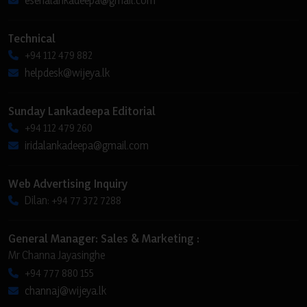
Technical
+94 112 479 882
helpdesk@wijeya.lk
Sunday Lankadeepa Editorial
+94 112 479 260
iridalankadeepa@gmail.com
Web Advertising Inquiry
Dilan: +94 77 372 7288
General Manager: Sales & Marketing :
Mr Channa Jayasinghe
+94 777 880 155
channaj@wijeya.lk