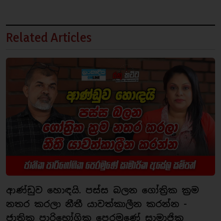
Related Articles
ආණ්ඩුව හොඳයි. පස්ස බලන ගෝත්‍රික ක්‍රම
නතර කරලා නීතී යාවත්කාලීන කරන්න -
ජාතික පාරිභෝගික පෙරමුණේ සාමාජික