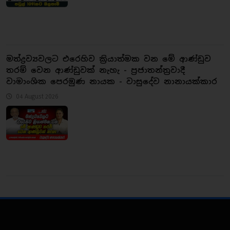
මත්ද්‍රව්‍යවලට එරෙහිව ක්‍රියාත්මක වන මේ ආණ්ඩුව
තරම් වෙන ආණ්ඩුවක් නැහැ - ප්‍රජාතන්ත්‍රවාදී
වාමාංශික පෙරමුණ නායක - වාසුදේව නානායක්කාර
04 August 2026