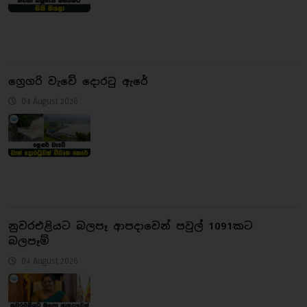
ග්‍රෙගරි වැවේ දොරටු ඇරේ
04 August 2026
නුවරඑළියට බලපෑ ආපදාවෙන් පවුල් 1091කට
බලපෑම්
04 August 2026