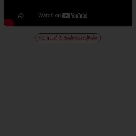
අදහස් (3) බලන්න සහ දක්වන්න