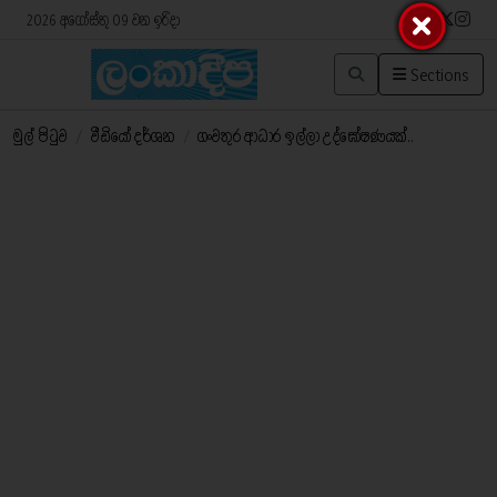
2026 අගෝස්තු 09 වන ඉරිදා
Sections
මුල් පිටුව
/
වීඩියෝ දර්ශන
/
ගංවතුර ආධාර ඉල්ලා උද්ඝෝෂණයක්..