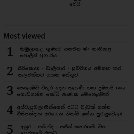
වෙයි.
Most viewed
1
කිඹුලාඇළ ගුණාට යනඑන මං නැතිකළ
පොලිස් ප්‍රහාරය
2
සිරිකොත - ඩාලිපාර - සුචරිතය අමතක කර
පැලවත්තට ගහන හේතුව
3
කොළඹට වතුර දෙන කැලණි ගඟ දුෂිතයි ගඟ
ගොඩගන්න කෝටි ගාණක මෙහෙයුමක්
4
අස්වැසුමලාභීන්ගෙන් රටට වැඩක් ගන්න
විසිපන්දාහ අරගෙන නිකම් ඉන්න පුරුදුවෙලා!
5
අනුර - පහින්ද - සජිත් කතරගම මහ
පෙරහරේ එකට