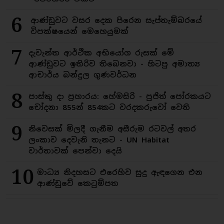
6
ආණ්ඩුවට වසර දෙක පිරෙන සැප්තැම්බරයේ
විපක්ෂයෙන් මෙහෙයුමක්
7
දැවැන්ත ආර්ථික අභියෝග රුසක් මේ
ආණ්ඩුවට ඉතිරිව තිබෙනවා - හිටපු අමාත්‍ය
ආචාර්ය බන්දුල ගුණවර්ධන
8
පාස්කු දා ප්‍රහාරය: හේමසිරි - පූජිත් පෝරකයට
චෝදනා 855න් 854කට වරදකරුවෝ වෙති
9
නිවෙසක් මිලදී ගැනීම අසීරුම රටවල් අතර
ලංකාව දෙවැනි තැනට - UN Habitat
වාර්තාවක් පෙන්වා දෙයි
10
මාධ්‍ය නිදහසට එරෙහිව සුදු ඇඳගෙන එන
ආණ්ඩුවේ කෙටුම්පත