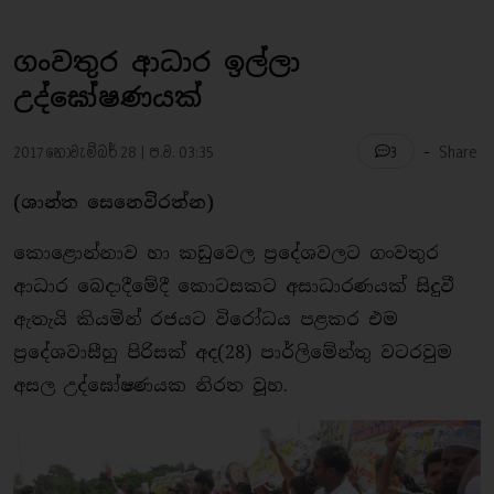
ගංවතුර ආධාර ඉල්ලා
උද්ඝෝෂණයක්
-
2017 නොවැම්බර් 28 | ප.ව. 03:35
Share
3
(ශාන්ත සෙනෙවිරත්න)
කොළොන්නාව හා කඩුවෙල ප්‍රදේශවලට ගංවතුර
ආධාර බෙදාදීමේදී කොටසකට අසාධාරණයක් සිදුවී
ඇතැයි කියමින් රජයට විරෝධය පළකර එම
ප්‍රදේශවාසීහු පිරිසක් අද(28) පාර්ලිමේන්තු වටරවුම
අසල උද්ඝෝෂණයක නිරත වූහ.