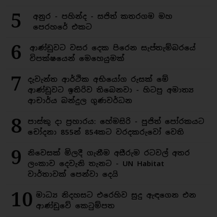
5
අනුර - පහින්ද - සජිත් කතරගම මහ
පෙරහරේ එකට
6
ආණ්ඩුවට වසර දෙක පිරෙන සැප්තැම්බරයේ
විපක්ෂයෙන් මෙහෙයුමක්
7
දැවැන්ත ආර්ථික අභියෝග රුසක් මේ
ආණ්ඩුවට ඉතිරිව තිබෙනවා - හිටපු අමාත්‍ය
ආචාර්ය බන්දුල ගුණවර්ධන
8
පාස්කු දා ප්‍රහාරය: හේමසිරි - පූජිත් පෝරකයට
චෝදනා 855න් 854කට වරදකරුවෝ වෙති
9
නිවෙසක් මිලදී ගැනීම අසීරුම රටවල් අතර
ලංකාව දෙවැනි තැනට - UN Habitat
වාර්තාවක් පෙන්වා දෙයි
10
මාධ්‍ය නිදහසට එරෙහිව සුදු ඇඳගෙන එන
ආණ්ඩුවේ කෙටුම්පත