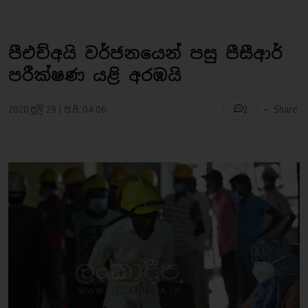
පීඑච්අයි වර්ජනයෙන් පසු පීසීආර්
පරීක්ෂණ යළි අරඹයි
-
2020 ජූලි 29 | ප.ව. 04:06
Share
2