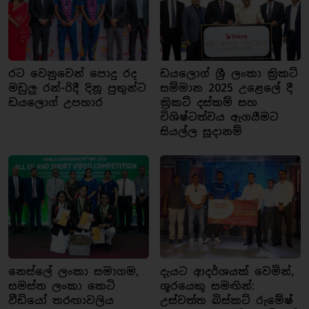
රට වෙනුවෙන් පොදු රද
ඩයලොග් ශ්‍රී ලංකා ක්‍රිකට්
මඩුලු රන්-රිදී දිනූ පුතුන්ට
සම්මාන 2025 උළෙලේ දී
ඩයලොග් උපහාර
ක්‍රිකට් දස්කම් සහ
විශිෂ්ටත්වය ඇගයීමට
සියල්ල සූදානම්
නෙස්ලේ ලංකා සමාගම,
දැයට ආදර්ශයක් වෙමින්,
සමස්ත ලංකා කෙටි
ශූරයෙකු සමඟින්:
වීඩියෝ තරඟාවලිය
උස්වත්ත බිස්කට් රුමේෂ්