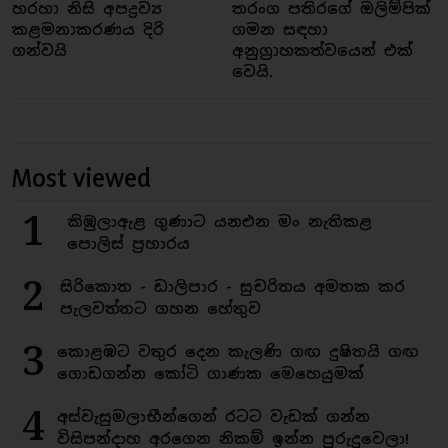
හරහා නිසි අපද්‍රව්‍ය
තරංග පතිරගේ ඔලිම්පික්
කළමනාකරණය දිරි
ගමන සඳහා
ගන්වයි
අනුග්‍රාහකත්වයෙන් එක්
වෙයි.
Most viewed
1
කිඹුලාඇළ ගුණාට යනඑන මං නැතිකළ
පොලිස් ප්‍රහාරය
2
සිරිකොත - ඩාලිපාර - සුචරිතය අමතක කර
පැලවත්තට ගහන හේතුව
3
කොළඹට වතුර දෙන කැලණි ගඟ දුෂිතයි ගඟ
ගොඩගන්න කෝටි ගාණක මෙහෙයුමක්
4
අස්වැසුමලාභීන්ගෙන් රටට වැඩක් ගන්න
විසිපන්දාහ අරගෙන නිකම් ඉන්න පුරුදුවෙලා!