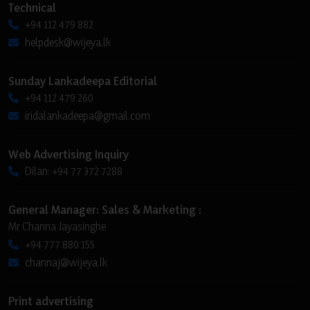
Technical
+94 112 479 882
helpdesk@wijeya.lk
Sunday Lankadeepa Editorial
+94 112 479 260
iridalankadeepa@gmail.com
Web Advertising Inquiry
Dilan: +94 77 372 7288
General Manager: Sales & Marketing :
Mr Channa Jayasinghe
+94 777 880 155
channaj@wijeya.lk
Print advertising