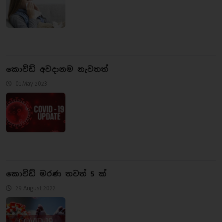
කොවිඩ් අවදානම නැවතත්
01 May 2023
කොවිඩ් මරණ තවත් 5 ක්
29 August 2022