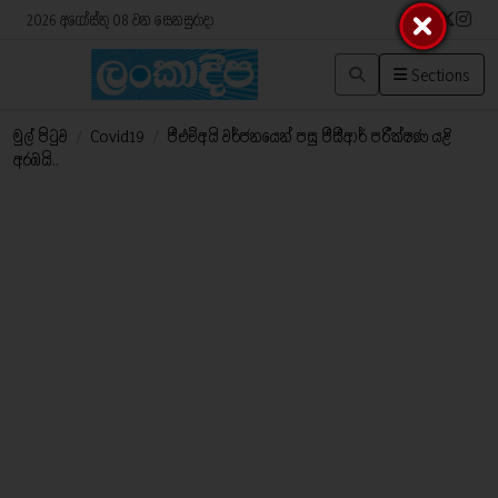
2026 අගෝස්තු 08 වන සෙනසුරාදා
Sections
මුල් පිටුව
/
Covid19
/
පීඑච්අයි වර්ජනයෙන් පසු පීසීආර් පරීක්ෂණ යළි
අරඹයි..