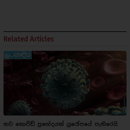
Related Articles
නව කොවිඩ් ප්‍රභේදයක් යුරෝපයේ පැතිරෙයි