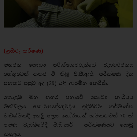
(ළහිරු හර්ෂණ)
මහජන සෞඛ්‍ය පරීක්ෂකවරුන්ගේ වැඩවර්ජනය
හේතුවෙන් නතර වී තිබූ පී.සී.ආර්. පරීක්ෂණ දින
පහකට පසුව අද (29) යළි ආරම්භ කෙරිණි.
කොළඹ මහ නගර සභාවේ සෞඛ්‍ය කාර්යය
මණ්ඩලය කොම්පඤ්ඤවීදිය ඉදිකිරීම් කර්මාන්ත
වැඩබිමකදී අහඹු ලෙස තෝරාගත් කම්කරුවන් 70 ක්
පමණ වැඩබිමේදී පී.සී.ආර් පරීක්ෂණයට යොමු
කළේය.