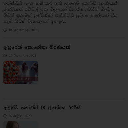
එක්ස්.ඊ.සී ලෙස නම් කර ඇති දෙමුහුම් කොවිඩ් ප්‍රභේදයක්
යුරෝපයේ රටවල් පුරා ශීඝ්‍රයෙන් ව්‍යාප්ත වෙමින් තිබෙන
බවත් ඉතාමත් ඉක්මණින් එක්ස්.ඊ.සී ප්‍රධාන ප්‍රභේදයක් විය
හැකි බවත් විද්‍යාඥයෝ අනතුර..
18 September 2024
අ’පුරෙන් කොරෝනා මරණයක්
29 December 2023
අලුත්ම කොවිඩ් 19 ප්‍රභේදය: ’එරිස්’
07 August 2023