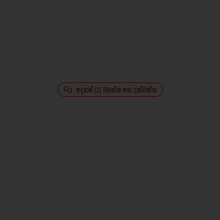
අදහස් (2) බලන්න සහ දක්වන්න