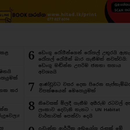
6
ිකළ
ඩෙංගු රෝගීන්ගෙන් රෝහල් උතුරයි ඇතැ
රෝහල් රෝගීන් බාර ගැනීමත් නවත්වයි:
ඩෙංගු මඬින්න උපරිම ජනතා සහාය
ිතයි
අවශ්‍යයි
ෙයුමක්
7
ආණ්ඩුවට වසර දෙක පිරෙන සැප්තැම්බ
අමතක කර
විපක්ෂයෙන් මෙහෙයුමක්
8
නිවෙසක් මිලදී ගැනීම අසීරුම රටවල් අ
න්න
ලංකාව දෙවැනි තැනට - UN Habitat
ුදුවෙලා!
වාර්තාවක් පෙන්වා දෙයි
මහ
දැවැන්ත ආර්ථික අභියෝග රුසක් මේ