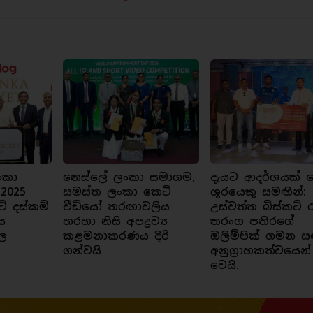
ංකා
නෙස්ලේ ලංකා සමාගම,
දැයට ආදර්ශයක් ව
 2025
සමස්ත ලංකා කෙටි
ශූරයෙකු සමඟින්:
ට් දස්කම්
වීඩියෝ තරඟාවලිය
උස්වත්ත බිස්කට් 
ය
හරහා නිසි අපද්‍රව්‍ය
තරංග පතිරගේ
ල
කළමනාකරණය දිරි
ඔලිම්පික් ගමන ස
ගන්වයි
අනුග්‍රාහකත්වයෙන්
වෙයි.