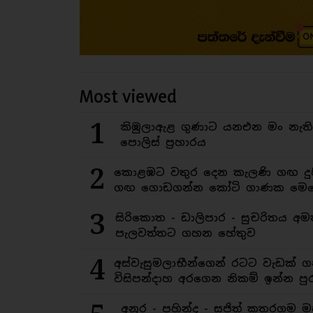
Most viewed
1
කිඹුලාඇළ ගුණාට යනඑන මං නැත
පොලිස් ප්‍රහාරය
2
කොළඹට වතුර දෙන කැලණි ගඟ දුෂ
ගඟ ගොඩගන්න කෝටි ගාණක මෙහ
3
සිරිකොත - ඩාලිපාර - සුචරිතය 
පැලවත්තට ගහන හේතුව
4
අස්වැසුමලාභීන්ගෙන් රටට වැඩක් ග
විසිපන්දාහ අරගෙන නිකම් ඉන්න පුර
අනුර - පහින්ද - සජිත් කතරගම 