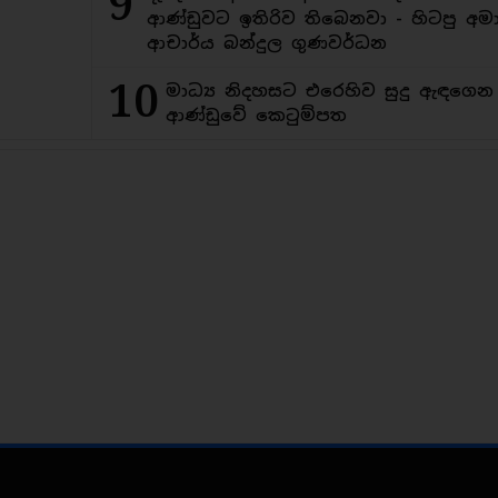
9
ආණ්ඩුවට ඉතිරිව තිබෙනවා - හිටපු අමාත
ආචාර්ය බන්දුල ගුණවර්ධන
10
මාධ්‍ය නිදහසට එරෙහිව සුදු ඇඳගෙ
ආණ්ඩුවේ කෙටුම්පත