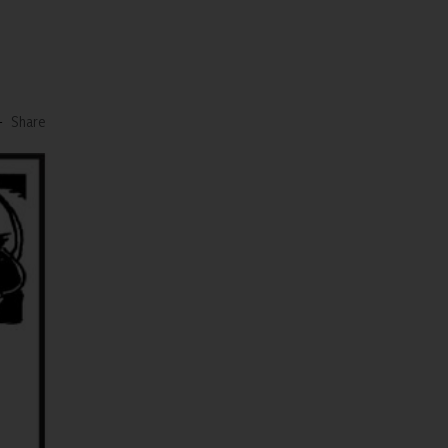
-
Share