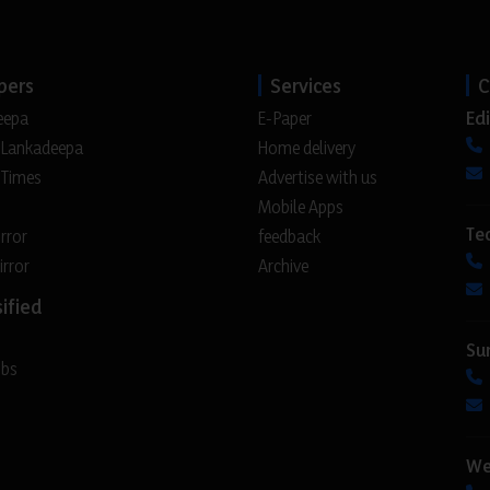
pers
Services
C
Edi
eepa
E-Paper
 Lankadeepa
Home delivery
 Times
Advertise with us
Mobile Apps
Te
irror
feedback
irror
Archive
ified
Su
obs
We