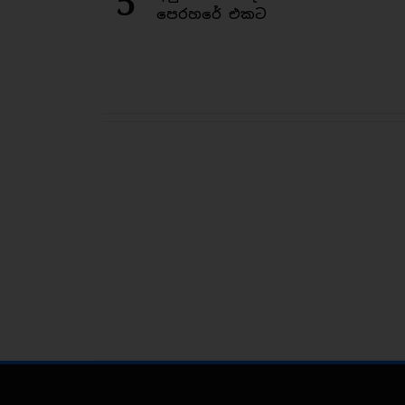
5
පෙරහරේ එකට