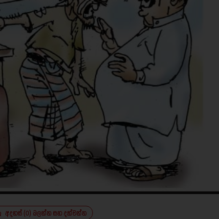
අදහස් (0) බලන්න සහ දක්වන්න