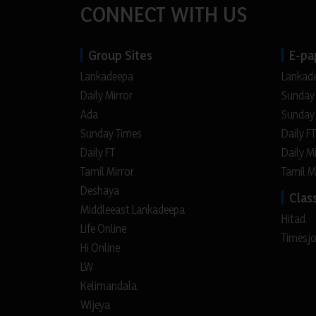
CONNECT WITH US
Group Sites
E-pa
Lankadeepa
Lankad
Daily Mirror
Sunday
Ada
Sunday
Sunday Times
Daily FT
Daily FT
Daily M
Tamil Mirror
Tamil M
Deshaya
Class
Middleeast Lankadeepa
Hitad
Life Online
Timesj
Hi Online
LW
Kelimandala
Wijeya