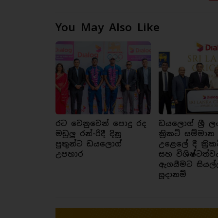
You May Also Like
රට වෙනුවෙන් පොදු රද
ඩයලොග් ශ්‍රී ල
මඩුලු රන්-රිදී දිනූ
ක්‍රිකට් සම්මාන
පුතුන්ට ඩයලොග්
උළෙලේ දී ක්‍රික
උපහාර
සහ විශිෂ්ටත්ව
ඇගයීමට සියල්
සූදානම්