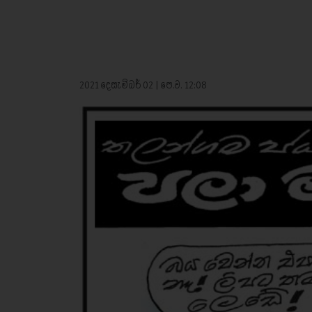
2021 දෙසැම්බර් 02 | පෙ.ව. 12:08