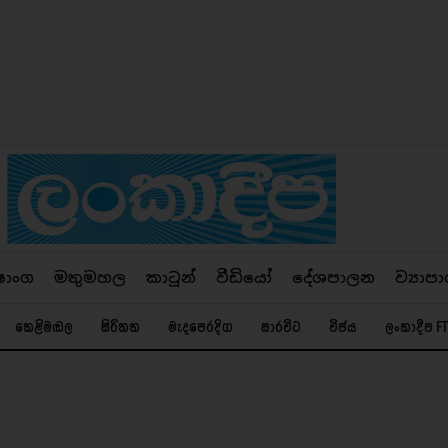
ෂාංග
මතුමහල
කාටූන්
වීඩියෝ
දේශපාලන
ව්‍යාපා
කෙළිමඬල
සිරිකත
මැදපෙරදිග
සාරවිට
විජය
ලංකාදීප FT