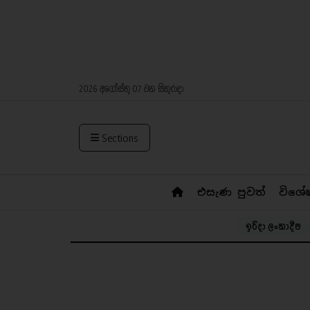
2026 අගෝස්තු 07 වන සිකුරාදා
Sections
එසැණ පුවත්
විශේ
ඉරිදා ලංකාදීප