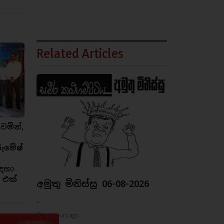
Related Articles
ෙමින්,
රුමේෂ්
ඳහා
 එක්
අමුතු මිනිස්සු 06-08-2026
..
18 hours ago