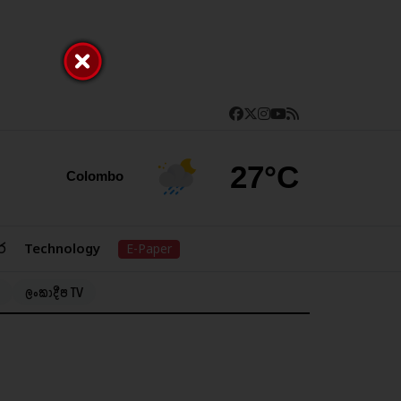
27°C
Colombo
ර
Technology
E-Paper
ලංකාදීප TV