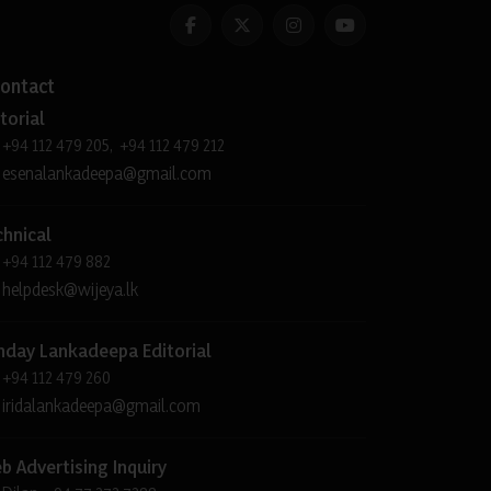
ontact
torial
+94 112 479 205, +94 112 479 212
esenalankadeepa@gmail.com
chnical
+94 112 479 882
helpdesk@wijeya.lk
nday Lankadeepa Editorial
+94 112 479 260
iridalankadeepa@gmail.com
b Advertising Inquiry