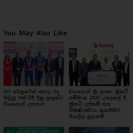
You May Also Like
රට වෙනුවෙන් පොදු රද
ඩයලොග් ශ්‍රී ලංකා ක්‍රිකට්
මඩුලු රන්-රිදී දිනූ පුතුන්ට
සම්මාන 2025 උළෙලේ දී
ඩයලොග් උපහාර
ක්‍රිකට් දස්කම් සහ
විශිෂ්ටත්වය ඇගයීමට
සියල්ල සූදානම්