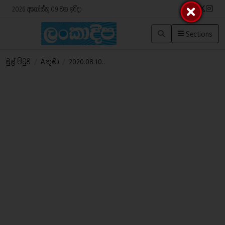
2026 අගෝස්තු 09 වන ඉරිදා
Sections
මුල් පිටුව
/
A තුමා
/
2020.08.10..