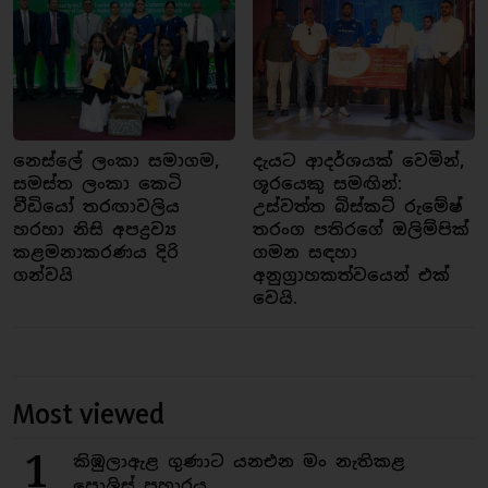
නෙස්ලේ ලංකා සමාගම,
දැයට ආදර්ශයක් වෙමින්,
සමස්ත ලංකා කෙටි
ශූරයෙකු සමඟින්:
වීඩියෝ තරඟාවලිය
උස්වත්ත බිස්කට් රුමේෂ්
හරහා නිසි අපද්‍රව්‍ය
තරංග පතිරගේ ඔලිම්පික්
කළමනාකරණය දිරි
ගමන සඳහා
ගන්වයි
අනුග්‍රාහකත්වයෙන් එක්
වෙයි.
Most viewed
1
කිඹුලාඇළ ගුණාට යනඑන මං නැතිකළ
පොලිස් ප්‍රහාරය