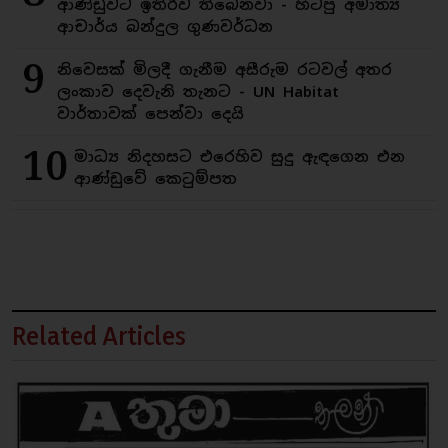
ආණ්ඩුවට ඉතිරිව තිබෙනවා - හිටපු අමාත්‍ය
ආචාර්ය බන්දුල ගුණවර්ධන
9
නිවෙසක් මිලදී ගැනීම අසීරුම රටවල් අතර
ලංකාව දෙවැනි තැනට - UN Habitat
වාර්තාවක් පෙන්වා දෙයි
10
මාධ්‍ය නිදහසට එරෙහිව සුදු ඇඳගෙන එන
ආණ්ඩුවේ කෙටුම්පත
Related Articles