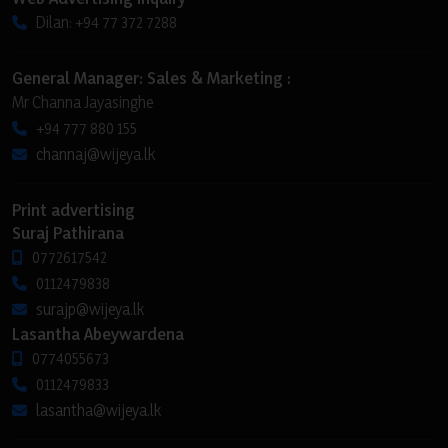
Dilan: +94 77 372 7288
General Manager: Sales & Marketing :
Mr Channa Jayasinghe
+94 777 880 155
channaj@wijeya.lk
Print advertising
Suraj Pathirana
0772617542
0112479838
surajp@wijeya.lk
Lasantha Abeywardena
0774055673
0112479833
lasantha@wijeya.lk