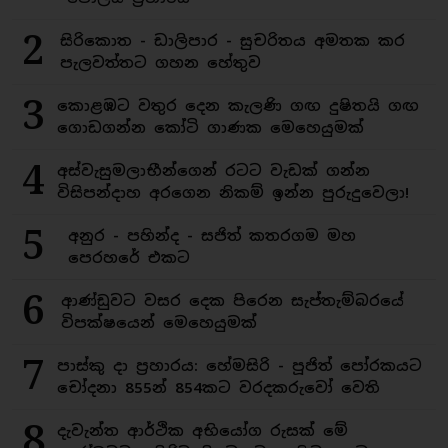
2
සිරිකොත - ඩාලිපාර - සුචරිතය අමතක කර
පැලවත්තට ගහන හේතුව
3
කොළඹට වතුර දෙන කැලණි ගඟ දුෂිතයි ගඟ
ගොඩගන්න කෝටි ගාණක මෙහෙයුමක්
4
අස්වැසුමලාභීන්ගෙන් රටට වැඩක් ගන්න
විසිපන්දාහ අරගෙන නිකම් ඉන්න පුරුදුවෙලා!
5
අනුර - පහින්ද - සජිත් කතරගම මහ
පෙරහරේ එකට
6
ආණ්ඩුවට වසර දෙක පිරෙන සැප්තැම්බරයේ
විපක්ෂයෙන් මෙහෙයුමක්
7
පාස්කු දා ප්‍රහාරය: හේමසිරි - පූජිත් පෝරකයට
චෝදනා 855න් 854කට වරදකරුවෝ වෙති
8
දැවැන්ත ආර්ථික අභියෝග රුසක් මේ