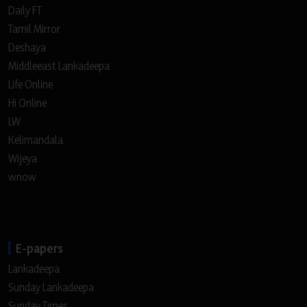
Daily FT
Tamil Mirror
Deshaya
Middleeast Lankadeepa
Life Online
Hi Online
LW
Kelimandala
Wijeya
wnow
E-papers
Lankadeepa
Sunday Lankadeepa
Sunday Times