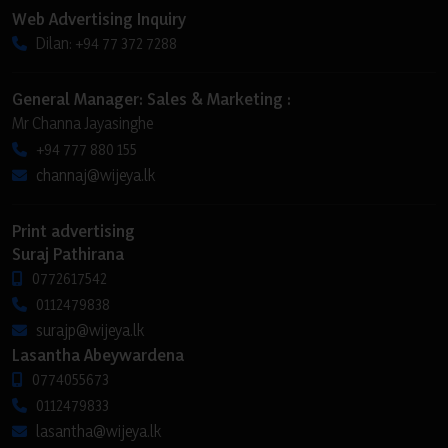
Web Advertising Inquiry
Dilan: +94 77 372 7288
General Manager: Sales & Marketing :
Mr Channa Jayasinghe
+94 777 880 155
channaj@wijeya.lk
Print advertising
Suraj Pathirana
0772617542
0112479838
surajp@wijeya.lk
Lasantha Abeywardena
0774055673
0112479833
lasantha@wijeya.lk