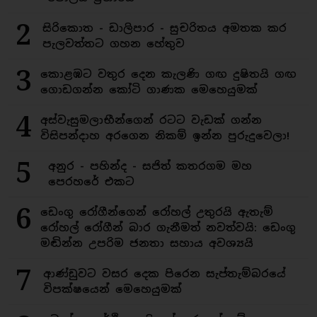
2
සිරිකොත - ඩාලිපාර - සුචරිතය අමතක කර
පැලවත්තට ගහන හේතුව
3
කොළඹට වතුර දෙන කැලණි ගඟ දුෂිතයි ගඟ
ගොඩගන්න කෝටි ගාණක මෙහෙයුමක්
4
අස්වැසුමලාභීන්ගෙන් රටට වැඩක් ගන්න
විසිපන්දාහ අරගෙන නිකම් ඉන්න පුරුදුවෙලා!
5
අනුර - පහින්ද - සජිත් කතරගම මහ
පෙරහරේ එකට
6
ඩෙංගු රෝගීන්ගෙන් රෝහල් උතුරයි ඇතැම්
රෝහල් රෝගීන් බාර ගැනීමත් නවත්වයි: ඩෙංගු
මඬින්න උපරිම ජනතා සහාය අවශ්‍යයි
7
ආණ්ඩුවට වසර දෙක පිරෙන සැප්තැම්බරයේ
විපක්ෂයෙන් මෙහෙයුමක්