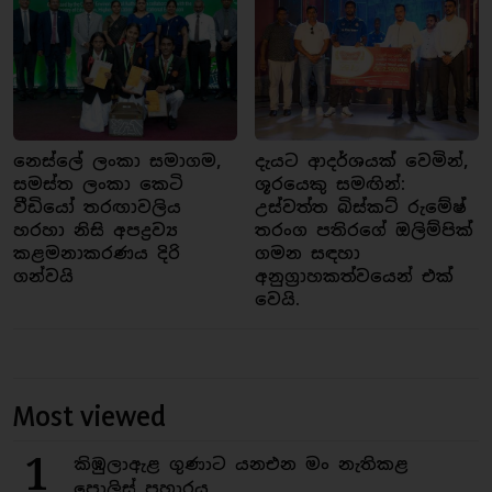
නෙස්ලේ ලංකා සමාගම,
දැයට ආදර්ශයක් වෙමින්,
සමස්ත ලංකා කෙටි
ශූරයෙකු සමඟින්:
වීඩියෝ තරඟාවලිය
උස්වත්ත බිස්කට් රුමේෂ්
හරහා නිසි අපද්‍රව්‍ය
තරංග පතිරගේ ඔලිම්පික්
කළමනාකරණය දිරි
ගමන සඳහා
ගන්වයි
අනුග්‍රාහකත්වයෙන් එක්
වෙයි.
Most viewed
1
කිඹුලාඇළ ගුණාට යනඑන මං නැතිකළ
පොලිස් ප්‍රහාරය