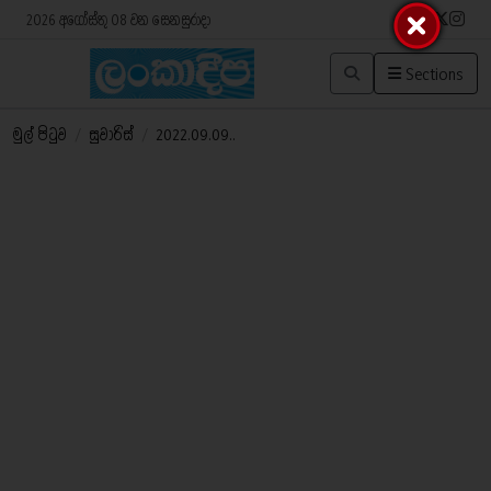
2026 අගෝස්තු 08 වන සෙනසුරාදා
Sections
මුල් පිටුව
/
සුවාරිස්
/
2022.09.09..