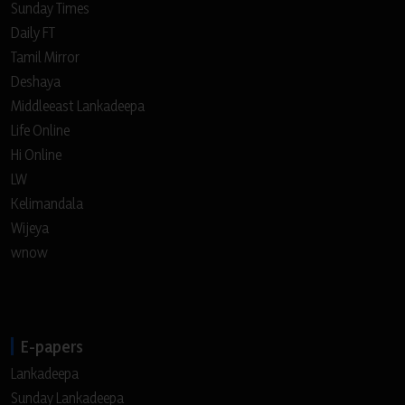
Sunday Times
Daily FT
Tamil Mirror
Deshaya
Middleeast Lankadeepa
Life Online
Hi Online
LW
Kelimandala
Wijeya
wnow
E-papers
Lankadeepa
Sunday Lankadeepa