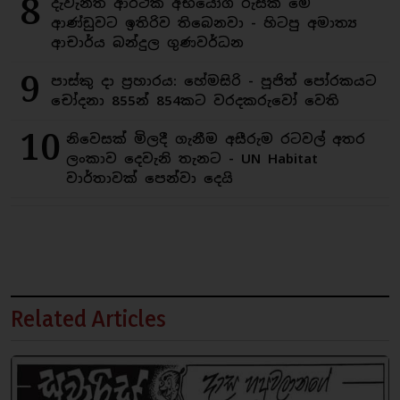
8
දැවැන්ත ආර්ථික අභියෝග රුසක් මේ
ආණ්ඩුවට ඉතිරිව තිබෙනවා - හිටපු අමාත්‍ය
ආචාර්ය බන්දුල ගුණවර්ධන
9
පාස්කු දා ප්‍රහාරය: හේමසිරි - පූජිත් පෝරකයට
චෝදනා 855න් 854කට වරදකරුවෝ වෙති
10
නිවෙසක් මිලදී ගැනීම අසීරුම රටවල් අතර
ලංකාව දෙවැනි තැනට - UN Habitat
වාර්තාවක් පෙන්වා දෙයි
Related Articles