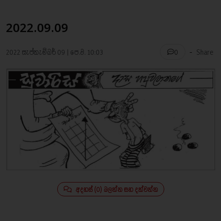
2022.09.09
-
2022 සැප්තැම්බර් 09 | පෙ.ව. 10:03
Share
0
අදහස් (0) බලන්න සහ දක්වන්න