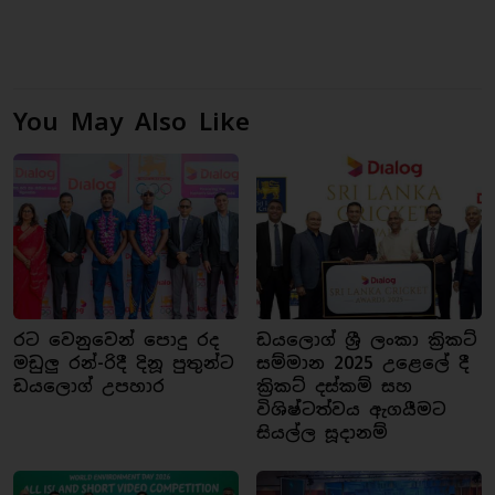
You May Also Like
රට වෙනුවෙන් පොදු රද
ඩයලොග් ශ්‍රී ලංකා ක්‍රිකට්
මඩුලු රන්-රිදී දිනූ පුතුන්ට
සම්මාන 2025 උළෙලේ දී
ඩයලොග් උපහාර
ක්‍රිකට් දස්කම් සහ
විශිෂ්ටත්වය ඇගයීමට
සියල්ල සූදානම්