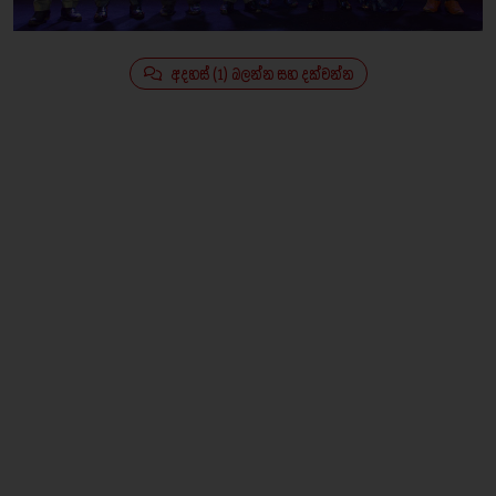
අදහස් (1) බලන්න සහ දක්වන්න