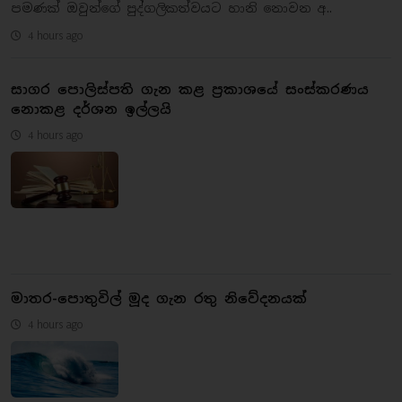
පමණක් ඔවුන්ගේ පුද්ගලිකත්වයට හානි නොවන අ..
4 hours ago
සාගර පොලිස්පති ගැන කළ ප්‍රකාශයේ සංස්කරණය
නොකළ දර්ශන ඉල්ලයි
4 hours ago
මාතර-පොතුවිල් මූද ගැන රතු නිවේදනයක්
4 hours ago