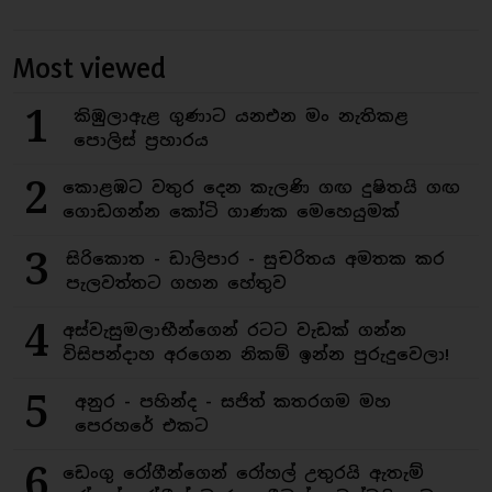
Most viewed
1
කිඹුලාඇළ ගුණාට යනඑන මං නැතිකළ
පොලිස් ප්‍රහාරය
2
කොළඹට වතුර දෙන කැලණි ගඟ දුෂිතයි ගඟ
ගොඩගන්න කෝටි ගාණක මෙහෙයුමක්
3
සිරිකොත - ඩාලිපාර - සුචරිතය අමතක කර
පැලවත්තට ගහන හේතුව
4
අස්වැසුමලාභීන්ගෙන් රටට වැඩක් ගන්න
විසිපන්දාහ අරගෙන නිකම් ඉන්න පුරුදුවෙලා!
5
අනුර - පහින්ද - සජිත් කතරගම මහ
පෙරහරේ එකට
6
ඩෙංගු රෝගීන්ගෙන් රෝහල් උතුරයි ඇතැම්