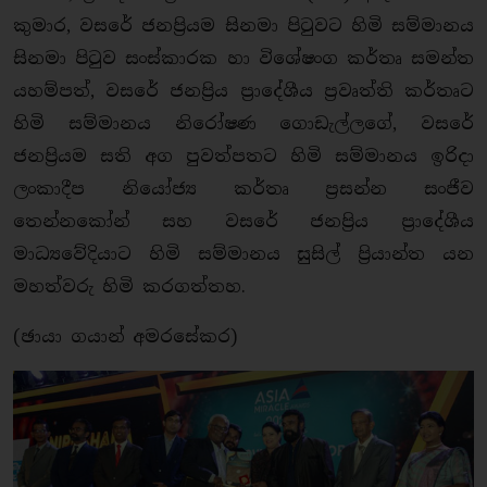
කුමාර, වසරේ ජනප්‍රියම සිනමා පිටුවට හිමි සම්මානය
සිනමා පිටුව සංස්කාරක හා විශේෂංග කර්තෘ සමන්ත
යහම්පත්, වසරේ ජනප්‍රිය ප්‍රාදේශීය ප්‍රවෘත්ති කර්තෘට
හිමි සම්මානය නිරෝෂණ ගොඩැල්ලගේ, වසරේ
ජනප්‍රියම සති අග පුවත්පතට හිමි සම්මානය ඉරිදා
ලංකාදීප නියෝජ්‍ය කර්තෘ ප්‍රසන්න සංජීව
තෙන්නකෝන් සහ වසරේ ජනප්‍රිය ප්‍රාදේශීය
මාධ්‍යවේදියාට හිමි සම්මානය සුසිල් ප්‍රියාන්ත යන
මහත්වරු හිමි කරගත්තහ.
(ඡායා ගයාන් අමරසේකර)