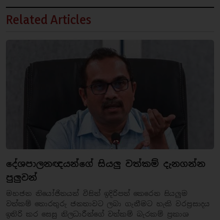
Related Articles
දේශපාලනඥයන්ගේ සියලු වත්කම් දැනගන්න
පුලුවන්
මහජන නියෝජිතයන් විසින් ඉදිරිපත් කෙරෙන සියලුම
වත්කම් තොරතුරු ජනතාවට ලබා ගැනීමට හැකි වරප්‍රසාදය
ඉතිරි කර සෙසු නිලධාරීන්ගේ වත්කම් බැරකම් ප්‍රකාශ