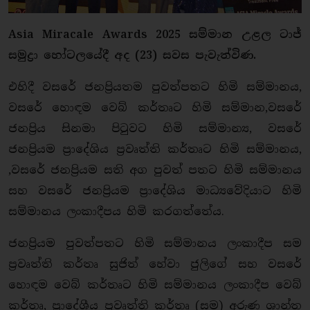
Asia Miracale Awards 2025 සම්මාන උළල ටාජ්
සමුද්‍රා හෝටලයේදී අද (23) සවස පැවැත්විණ.
එහිදී වසරේ ජනප්‍රියතම පුවත්පතට හිමි සම්මානය,
වසරේ හොඳම වෙබ් කර්තෘට හිමි සම්මාන,වසරේ
ජනප්‍රිය සිනමා පිටුවට හිමි සම්මාන්‍ය, වසරේ
ජනප්‍රියම ප්‍රාදේශිය ප්‍රවෘත්ති කර්තෘට හිමි සම්මානය,
,වසරේ ජනප්‍රියම සති අග පුවත් පතට හිමි සම්මානය
සහ වසරේ ජනප්‍රියම ප්‍රාදේශිය මාධ්‍යවේදියාට හිමි
සම්මානය ලංකාදීපය හිමි කරගත්තේය.
ජනප්‍රියම පුවත්පතට හිමි සම්මානය ලංකාදීප සම
ප්‍රවෘත්ති කර්තෘ සුජිත් හේවා ජුලිගේ සහ වසරේ
හොඳම වෙබ් කර්තෘට හිමි සම්මානය ලංකාදීප වෙබ්
කර්තෘ, ප්‍රාදේශීය ප්‍රවෘත්ති කර්තෘ (සම) අරුණ ශාන්ත