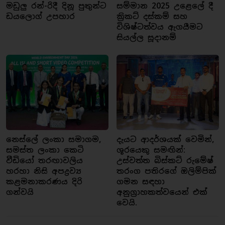
මඩුලු රන්-රිදී දිනූ පුතුන්ට
සම්මාන 2025 උළෙලේ දී
ඩයලොග් උපහාර
ක්‍රිකට් දස්කම් සහ
විශිෂ්ටත්වය ඇගයීමට
සියල්ල සූදානම්
නෙස්ලේ ලංකා සමාගම,
දැයට ආදර්ශයක් වෙමින්,
සමස්ත ලංකා කෙටි
ශූරයෙකු සමඟින්:
වීඩියෝ තරඟාවලිය
උස්වත්ත බිස්කට් රුමේෂ්
හරහා නිසි අපද්‍රව්‍ය
තරංග පතිරගේ ඔලිම්පික්
කළමනාකරණය දිරි
ගමන සඳහා
ගන්වයි
අනුග්‍රාහකත්වයෙන් එක්
වෙයි.