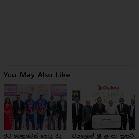
You May Also Like
රට වෙනුවෙන් පොදු රද
ඩයලොග් ශ්‍රී ලංකා ක්‍රිකට්