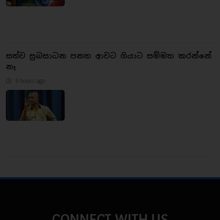
සත්ව සුබසාධන පනත ආවට ගියාට සම්මත කරන්නේ
නෑ
9 hours ago
CONNECT WITH US