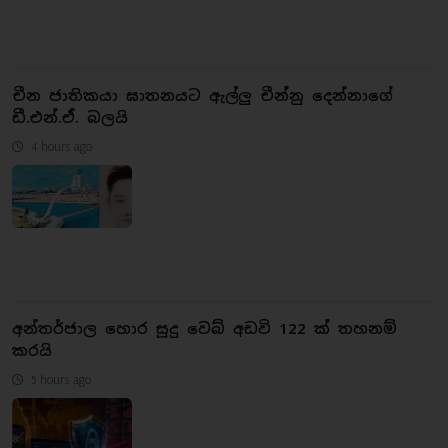
චීන ජාතිකයා ඝාතනයට ඇල්ලු චීන්නු දෙන්නාගේ
ඩී.එන්.ඒ. බලයි
4 hours ago
අන්තර්ජාල හොර සූදු වෙබ් අඩවි 122 ක් තහනම්
කරයි
5 hours ago