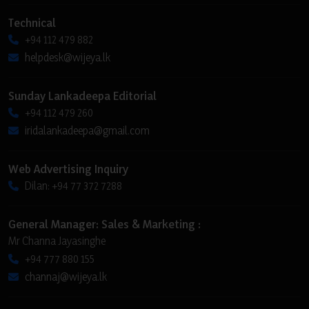
Technical
+94 112 479 882
helpdesk@wijeya.lk
Sunday Lankadeepa Editorial
+94 112 479 260
iridalankadeepa@gmail.com
Web Advertising Inquiry
Dilan: +94 77 372 7288
General Manager: Sales & Marketing :
Mr Channa Jayasinghe
+94 777 880 155
channaj@wijeya.lk