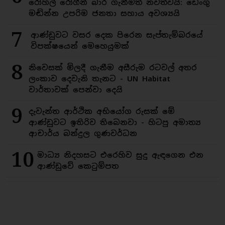
රෝහල් රෝගීන් බාර ගැනීමත් නවත්වයි: ඩෙංගු
මඬින්න උපරිම ජනතා සහාය අවශ්‍යයි
7
ආණ්ඩුවට වසර දෙක පිරෙන සැප්තැම්බරයේ
විපක්ෂයෙන් මෙහෙයුමක්
8
නිවෙසක් මිලදී ගැනීම අසීරුම රටවල් අතර
ලංකාව දෙවැනි තැනට - UN Habitat
වාර්තාවක් පෙන්වා දෙයි
9
දැවැන්ත ආර්ථික අභියෝග රුසක් මේ
ආණ්ඩුවට ඉතිරිව තිබෙනවා - හිටපු අමාත්‍ය
ආචාර්ය බන්දුල ගුණවර්ධන
10
මාධ්‍ය නිදහසට එරෙහිව සුදු ඇඳගෙන එන
ආණ්ඩුවේ කෙටුම්පත