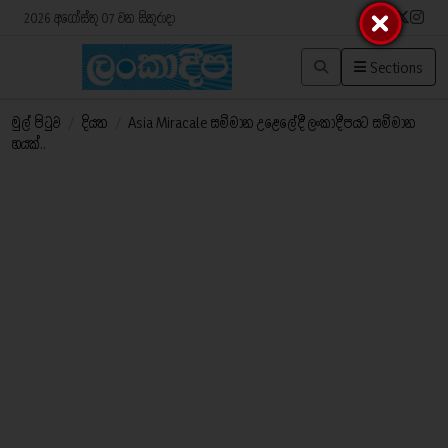
2026 අගෝස්තු 07 වන සිකුරාදා
Sections
මුල් පිටුව
/
දියත
/
Asia Miracale සම්මාන උළෙලේදී ලංකාදීපයට සම්මාන
හයක්..