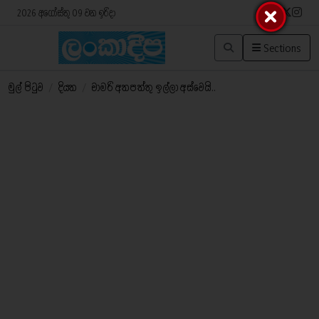
2026 අගෝස්තු 09 වන ඉරිදා
Sections
මුල් පිටුව
/
දියත
/
චාමරි අතපත්තු ඉල්ලා අස්වෙයි..