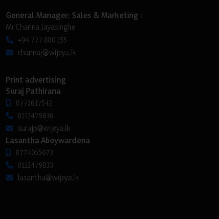
General Manager: Sales & Marketing :
Mr Channa Jayasinghe
+94 777 880 155
channaj@wijeya.lk
Print advertising
Suraj Pathirana
0772617542
0112479838
surajp@wijeya.lk
Lasantha Abeywardena
0774055673
0112479833
lasantha@wijeya.lk