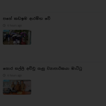
පහේ කඩඉම ආරම්භ වේ
6 hours ago
හොර සල්ලි අච්චු ගැසූ ව්‍යාපාරිකයා මාට්ටු
6 hours ago