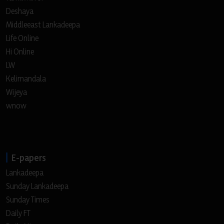
Deshaya
Middleeast Lankadeepa
Life Online
Hi Online
LW
Kelimandala
Wijeya
wnow
E-papers
Lankadeepa
Sunday Lankadeepa
Sunday Times
Daily FT