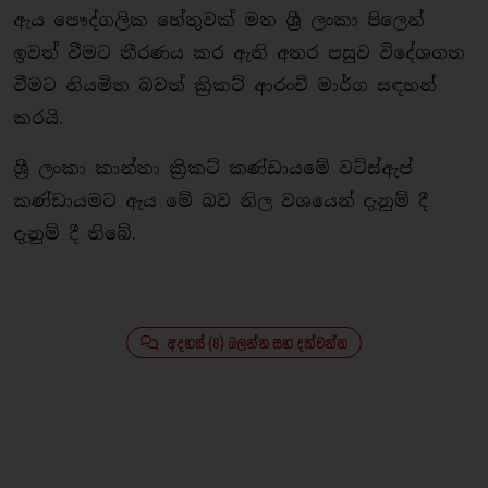
ඇය පෞද්ගලික හේතුවක් මත ශ්‍රී ලංකා පිලෙන්
ඉවත් වීමට තීරණය කර ඇති අතර පසුව විදේශගත
වීමට නියමිත බවත් ක්‍රිකට් ආරංචි මාර්ග සඳහන්
කරයි.
ශ්‍රී ලංකා කාන්තා ක්‍රිකට් කණ්ඩායමේ වට්ස්ඇප්
කණ්ඩායමට ඇය මේ බව නිල වශයෙන් දැනුම් දී
දැනුම් දී තිබේ.
අදහස් (8) බලන්න සහ දක්වන්න