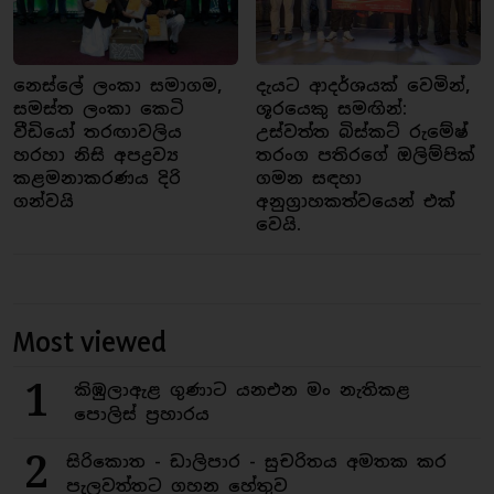
නෙස්ලේ ලංකා සමාගම,
දැයට ආදර්ශයක් වෙමින්,
සමස්ත ලංකා කෙටි
ශූරයෙකු සමඟින්:
වීඩියෝ තරඟාවලිය
උස්වත්ත බිස්කට් රුමේෂ්
හරහා නිසි අපද්‍රව්‍ය
තරංග පතිරගේ ඔලිම්පික්
කළමනාකරණය දිරි
ගමන සඳහා
ගන්වයි
අනුග්‍රාහකත්වයෙන් එක්
වෙයි.
Most viewed
1
කිඹුලාඇළ ගුණාට යනඑන මං නැතිකළ
පොලිස් ප්‍රහාරය
2
සිරිකොත - ඩාලිපාර - සුචරිතය අමතක කර
පැලවත්තට ගහන හේතුව