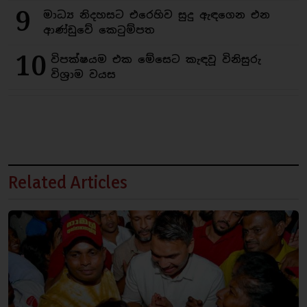
9
මාධ්‍ය නිදහසට එරෙහිව සුදු ඇඳගෙන එන
ආණ්ඩුවේ කෙටුම්පත
10
විපක්ෂයම එක මේසෙට කැඳවූ විනිසුරු
විශ්‍රාම වයස
Related Articles