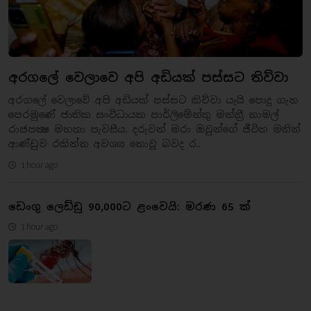
අරගලේ වෙලාවෙ අපි අඩියක් පස්සට තිව්වා
අරගලේ වෙලාවේ අපි අඩියක් පස්සට කිව්වා යැයි පොදු ගැන
පෙරමුණේ ජාතික සංවිධායක පාර්ලිමේන්තු මන්ත්‍රී නාමල්
රාජපක්‍ෂ මහතා පැවසීය. දරුවන් මරා ඔවුන්ගේ ජීවිත මතින්
ආණ්ඩුව රකින්න අවශ්‍ය නොවූ බවද ර..
1 hour ago
ඩෙංගු ලෙඩ්ඩු 90,000ට ළංවෙයි: මරණ 65 ක්
1 hour ago