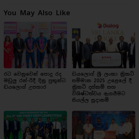
You May Also Like
රට වෙනුවෙන් පොදු රද
ඩයලොග් ශ්‍රී ලංකා ක්‍රිකට්
මඩුලු රන්-රිදී දිනූ පුතුන්ට
සම්මාන 2025 උළෙලේ දී
ඩයලොග් උපහාර
ක්‍රිකට් දස්කම් සහ
විශිෂ්ටත්වය ඇගයීමට
සියල්ල සූදානම්