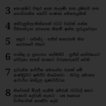
3
කොළඹට වතුර දෙන කැලණි ගඟ දුෂිතයි ගඟ
ගොඩගන්න කෝටි ගාණක මෙහෙයුමක්
4
අස්වැසුමලාභීන්ගෙන් රටට වැඩක් ගන්න
විසිපන්දාහ අරගෙන නිකම් ඉන්න පුරුදුවෙලා!
5
අනුර - පහින්ද - සජිත් කතරගම මහ
පෙරහරේ එකට
6
පාස්කු දා ප්‍රහාරය: හේමසිරි - පූජිත් පෝරකයට
චෝදනා 855න් 854කට වරදකරුවෝ වෙති
7
දැවැන්ත ආර්ථික අභියෝග රුසක් මේ
ආණ්ඩුවට ඉතිරිව තිබෙනවා - හිටපු අමාත්‍ය
ආචාර්ය බන්දුල ගුණවර්ධන
8
නිවෙසක් මිලදී ගැනීම අසීරුම රටවල් අතර
ලංකාව දෙවැනි තැනට - UN Habitat
වාර්තාවක් පෙන්වා දෙයි