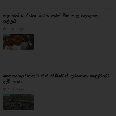
මැගසින් බන්ධනාගාරය අයිස් විසි කළ දෙදෙනකු
අල්ලයි
3 hours ago
කොකාගලවත්තට ගිනි තිබීමෙන් දුරකතන කණුවලට
දැඩි හානි
5 hours ago