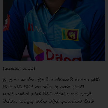
(යොහාන් භාසුර)
ශ්‍රී ලංකා කාන්තා ක්‍රිකට් කණ්ඩායමේ නායිකා සුපිරි
පිතිකාරිනී චමරි අතපත්තු ශ්‍රී ලංකා ක්‍රිකට්
කණ්ඩායමෙන් ඉවත් වීමට තීරණය කර ඇතැයි
විශ්වාස කටයුතු මාර්ග වලින් දැනගන්නට තිබේ.