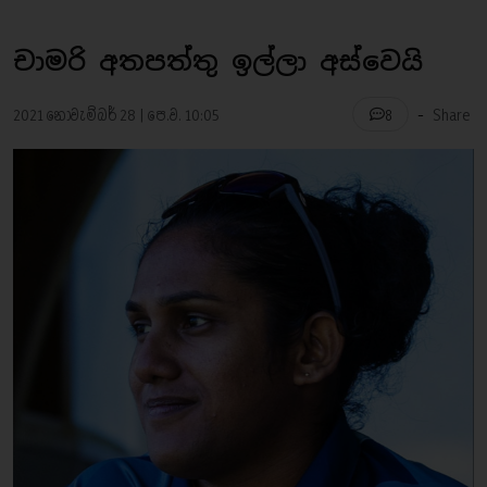
චාමරි අතපත්තු ඉල්ලා අස්වෙයි
-
2021 නොවැම්බර් 28 | පෙ.ව. 10:05
Share
8