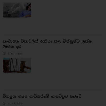
සංචාරක වීසාවලින් රැකියා කළ චීන්නුන්ට ලක්ෂ
70වක දඩ
4 hours ago
විනිසුරු වයස වැඩිකිරීමේ ගැසට්ටුව පිටවේ
5 hours ago