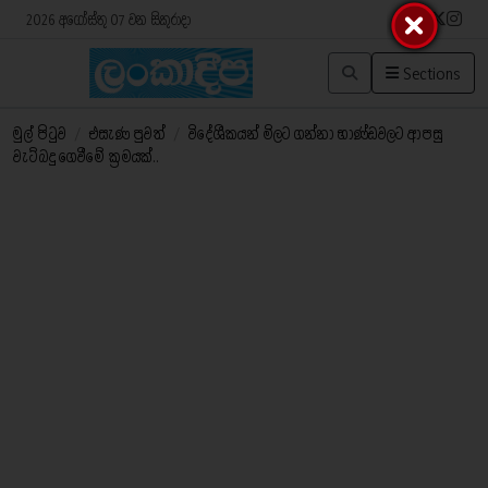
2026 අගෝස්තු 07 වන සිකුරාදා
Sections
මුල් පිටුව
/
එසැණ පුවත්
/
විදේශීකයන් මිලට ගන්නා භාණ්ඩවලට ආපසු
වැට්බදු ගෙවීමේ ක්‍රමයක්..