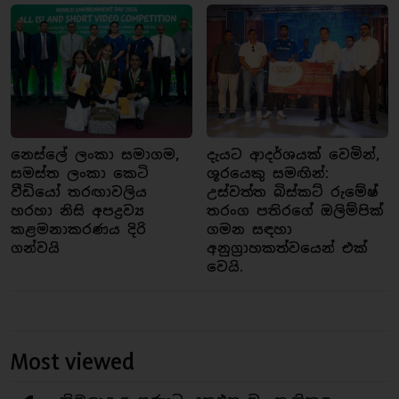
නෙස්ලේ ලංකා සමාගම,
දැයට ආදර්ශයක් වෙමින්,
සමස්ත ලංකා කෙටි
ශූරයෙකු සමඟින්:
වීඩියෝ තරඟාවලිය
උස්වත්ත බිස්කට් රුමේෂ්
හරහා නිසි අපද්‍රව්‍ය
තරංග පතිරගේ ඔලිම්පික්
කළමනාකරණය දිරි
ගමන සඳහා
ගන්වයි
අනුග්‍රාහකත්වයෙන් එක්
වෙයි.
Most viewed