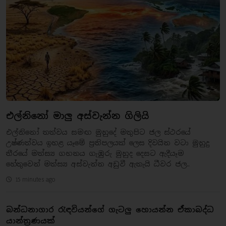
එල්නිනෝ මාලු අස්වැන්න ගිලියි
එල්නිනෝ තත්වය සමඟ මුහුදේ මතුපිට ජල ස්ථරයේ
උෂ්ණත්වය ඉහළ යෑමේ ප්‍රතිපලයක් ලෙස දිවයින වටා මුහුදු
තීරයේ මත්ස්‍ය ගහනය ගැඹුරු මුහුද දෙසට ඇදීයෑම
හේතුවෙන් මත්ස්‍ය අස්වැන්න අඩුවී ඇතැයි ධීවර ජල..
15 minutes ago
බන්ධනාගාර රැඳවියන්ගේ ගැටලු හොයන්න ඒකාබද්ධ
යාන්ත්‍රණයක්