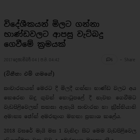
විදේශීකයන් මිලට ගන්නා
භාණ්ඩවලට ආපසු වැට්බදු
ගෙවීමේ ක්‍රමයක්
-
2017 දෙසැම්බර් 04 | ප.ව. 04:42
Share
6
(විනීතා එම් ගමගේ)
සංචාරකයන් මෙරට දී මිලදී ගන්නා භාණ්ඩ වලට අය
කෙරෙන බදු ගුවන් තොටුපළේ දී නැවත ගෙවීමට
වැඩපිළිවෙලක් සකසා ඇතැයි සංචාරක හා ක‍්‍රීස්තියානි
අමාත්‍ය ජෝන් අමරතුංග මහතා ප‍්‍රකාශ කළේය.
2018 වසරේ මැයි මස 1 වැනිදා සිට මෙම වැඩපිළිවෙල