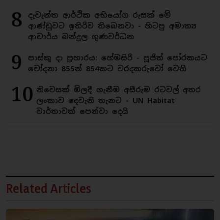
8
දැවැන්ත ආර්ථික අභියෝග රුසක් මේ
ආණ්ඩුවට ඉතිරිව තිබෙනවා - හිටපු අමාත්‍ය
ආචාර්ය බන්දුල ගුණවර්ධන
9
පාස්කු දා ප්‍රහාරය: හේමසිරි - පූජිත් පෝරකයට
චෝදනා 855න් 854කට වරදකරුවෝ වෙති
10
නිවෙසක් මිලදී ගැනීම අසීරුම රටවල් අතර
ලංකාව දෙවැනි තැනට - UN Habitat
වාර්තාවක් පෙන්වා දෙයි
Related Articles