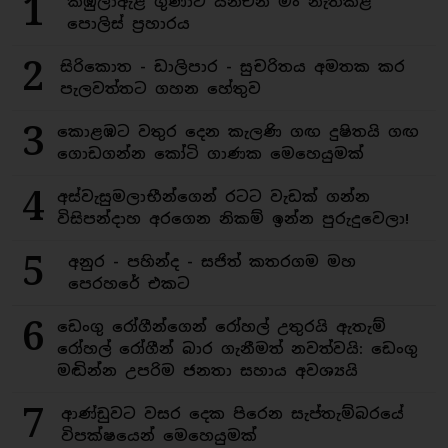
1
කිඹුලාඇළ ගුණාට යනඑන මං නැතිකළ
පොලිස් ප්‍රහාරය
2
සිරිකොත - ඩාලිපාර - සුචරිතය අමතක කර
පැලවත්තට ගහන හේතුව
3
කොළඹට වතුර දෙන කැලණි ගඟ දුෂිතයි ගඟ
ගොඩගන්න කෝටි ගාණක මෙහෙයුමක්
4
අස්වැසුමලාභීන්ගෙන් රටට වැඩක් ගන්න
විසිපන්දාහ අරගෙන නිකම් ඉන්න පුරුදුවෙලා!
5
අනුර - පහින්ද - සජිත් කතරගම මහ
පෙරහරේ එකට
6
ඩෙංගු රෝගීන්ගෙන් රෝහල් උතුරයි ඇතැම්
රෝහල් රෝගීන් බාර ගැනීමත් නවත්වයි: ඩෙංගු
මඬින්න උපරිම ජනතා සහාය අවශ්‍යයි
7
ආණ්ඩුවට වසර දෙක පිරෙන සැප්තැම්බරයේ
විපක්ෂයෙන් මෙහෙයුමක්