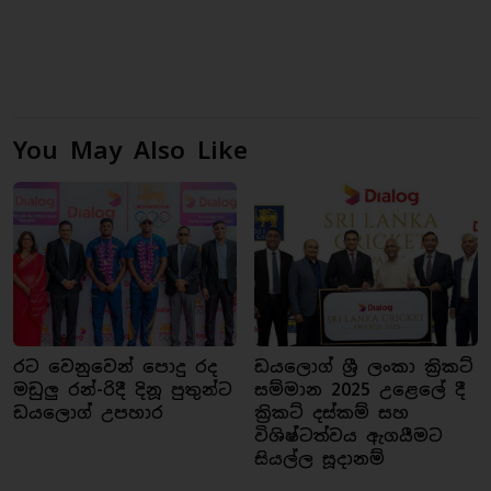
You May Also Like
රට වෙනුවෙන් පොදු රද
ඩයලොග් ශ්‍රී ලංකා ක්‍රිකට්
මඩුලු රන්-රිදී දිනූ පුතුන්ට
සම්මාන 2025 උළෙලේ දී
ඩයලොග් උපහාර
ක්‍රිකට් දස්කම් සහ
විශිෂ්ටත්වය ඇගයීමට
සියල්ල සූදානම්