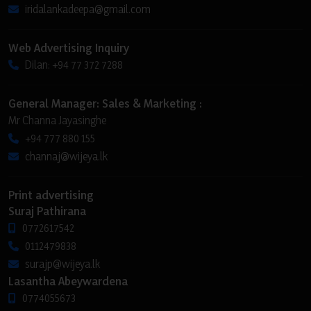
iridalankadeepa@gmail.com
Web Advertising Inquiry
Dilan: +94 77 372 7288
General Manager: Sales & Marketing :
Mr Channa Jayasinghe
+94 777 880 155
channaj@wijeya.lk
Print advertising
Suraj Pathirana
0772617542
0112479838
surajp@wijeya.lk
Lasantha Abeywardena
0774055673