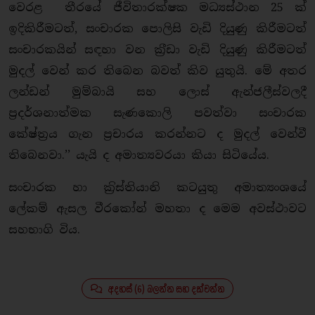
වෙරළ තීරයේ ජීවිතාරක්ෂක මධ්‍යස්ථාන 25 ක්
ඉදිකිරීමටත්, සංචාරක පොලිසි වැඩි දියුණු කිරීමටත්
සංචාරකයින් සඳහා වන ක‍්‍රීඩා වැඩි දියුණු කිරීමටත්
මුදල් වෙන් කර තිබෙන බවත් කිව යුතුයි. මේ අතර
ලන්ඩන් මුම්බායි සහ ලොස් ඇන්ජලීස්වලදී
ප‍්‍රදර්ශනාත්මක සැණකොලි පවත්වා සංචාරක
කේෂ්ත‍්‍රය ගැන ප‍්‍රචාරය කරන්නට ද මුදල් වෙන්වී
තිබෙනවා.’’ යැයි ද අමාත්‍යවරයා කියා සිටියේය.
සංචාරක හා ක‍්‍රිස්තියානි කටයුතු අමාත්‍යංශයේ
ලේකම් ඇසල වීරකෝන් මහතා ද මෙම අවස්ථාවට
සහභාගි විය.
අදහස් (6) බලන්න සහ දක්වන්න