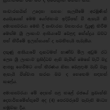
ක‍්‍රියාත්මක වන බව ද අමරතුංග මහතා කීය.
සංචාරකයින් උදෙසා සහන සැලසීමේ අරමුණින්
අයවැයෙන් මෙම යෝජනාව ඉදිරිපත් වී ඇතැයි කී
අමාත්‍යවරයා මෙහි දී සංචාරක ව්‍යාපාරය දියුණු කිරීම
මෙන්ම ශ්‍රී ලංකාව ආසියාවේ වෙළඳ කේන්ද්‍රය බවට
පත් කීරීමේ ඉලක්කයක් ද පවතීතැයි පැවැසීය.
දකුණු ආසියාවේ දැනටමත් භාණ්ඩ මිල අඩුම රට
ලෙස ශ්‍රී ලංකාව ප‍්‍රසිද්ධව ඇති බැවින් මෙසේ වැට් බදු
ආපසු ගෙවීමට ගත් තීරණය නිසා වෙළඳාම වැඩි වනු
ඇතැයි විශ්වාස කරන බව ද හෙතෙම සඳහන්
කළේය.
අමාත්‍යවරයා මේ අදහස් පළ කළේ රජයේ ප‍්‍රවෘත්ති
දෙපාර්තමේන්තුවේ අද (4) පෙරවරුවේ පැවැති මාධ්‍ය
හමුවක දීය.