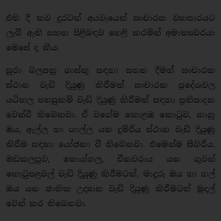
එහි දී තව දුරටත් අයවැයෙන් සංචාරක ව්‍යාපාරයට
ලැබී ඇති සහන පිළිබඳව හෙළි කරමින් අමාත්‍යවරයා
මෙසේ ද කීය.
සුරා බලපත‍්‍ර ගාස්තු සඳහා සහන දීමත් සංචාරක
ස්ථාන වැඩි දියුණු කිරීමත් සංචාරක ප‍්‍රදේශවල
යටිතල පහසුකම් වැඩි දියුණු කිරීමත් සඳහා ප‍්‍රතිපාදන
වෙන්වී තිබෙනවා. ඒ වගේම කොළඹ කොටුව, නානු
ඔය, ඇල්ල හා ගාල්ල යන දුම්රිය ස්ථාන වැඩි දියුණු
කිරීම සඳහා යෝජනා වී තිබෙනවා. එමෙන්ම සීගිරිය,
මඩකලපුව, කොග්ගල, චීනවරාය යන ගුවන්
තොටුපළවල් වැඩි දියුණු කිරීමටත්, මාදුරු ඔය හා ගල්
ඔය යන ජාතික උද්‍යාන වැඩි දියුණු කිරීමටත් මුදල්
වෙන් කර තිබෙනවා.