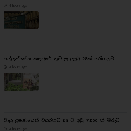
4 hours ago
පල්ලන්සේන කඳවුරේ තුවාල ලැබූ 28ක් රෝහලට
4 hours ago
වායු දූෂණයෙන් වසරකට 65 ට අඩු 7,000 ක් මරුට
4 hours ago