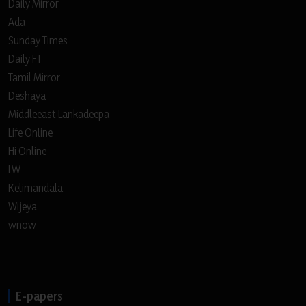
Daily Mirror
Ada
Sunday Times
Daily FT
Tamil Mirror
Deshaya
Middleeast Lankadeepa
Life Online
Hi Online
LW
Kelimandala
Wijeya
wnow
E-papers