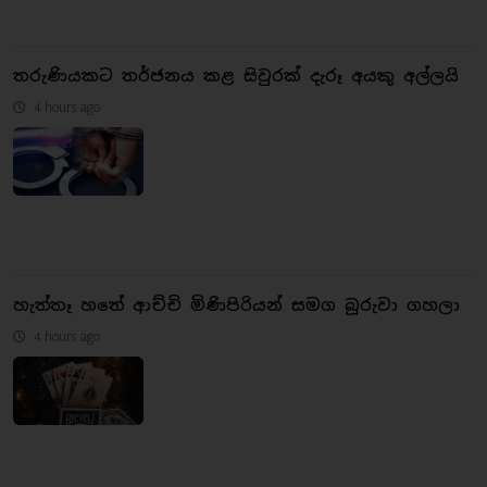
තරුණියකට තර්ජනය කළ සිවුරක් දැරූ අයකු අල්ලයි
4 hours ago
හැත්තෑ හතේ ආච්චි මිණිපිරියන් සමග බූරුවා ගහලා
4 hours ago