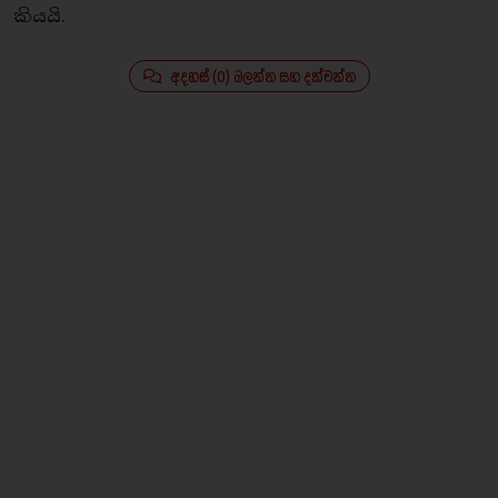
කියයි.
අදහස් (0) බලන්න සහ දක්වන්න