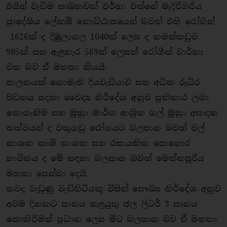
එයින් වැඩිම සංඛ්‍යාවක් වර්තා වන්නේ මැදිරිගිරිය
ප‍්‍රාදේශිය ලේකම් කොට්ඨාසයෙන් බවත් එහි රෝගින්
1626ක් ද දිඹුලාගල 1040ක් ලෙස ද තමන්කඩුව
985ක් සහ ඇළහැර 569ක් ලෙසත් රෝගීන් වාර්තා
වන බව ඒ මහතා කියයි.
පාලනයක් නොමැති දියවැඩියාව සහ අධික රුධිර
පිඩනය සදහා වෛද්‍ය නිර්දේශ අනුව ප‍්‍රතිකාර ලබා
නොගැනිම සහ මුත‍්‍රා මාර්ග ආශි‍්‍රත ගල් මුත‍්‍රා අසාදන
තත්වයන් ද වකුගඩු රෝගයට බලපාන බවත් වල්
නාශක කෘමි නාශක සහ රසායනික පොහොර
භාවිතය ද මේ සඳහා බලපාන බවත් මෙත්තසූරිය
මහතා පෙන්වා දෙයි.
තවද වැඩුණු වැඩිහිටියකු විසින් සෞඛ්‍ය නිර්දේශ අනුව
අවම දිනකට පානය කළයුතු ජල ලිටර් 3 පානය
නොකිරිමත් ප‍්‍රධාන ලෙස මීට බලපාන බව ඒ මහතා