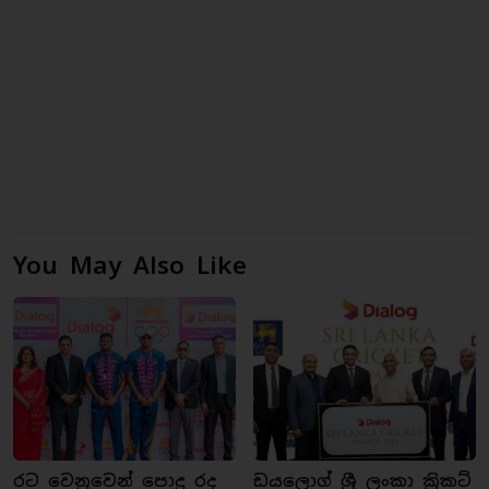
You May Also Like
රට වෙනුවෙන් පොදු රද
ඩයලොග් ශ්‍රී ලංකා ක්‍රිකට්