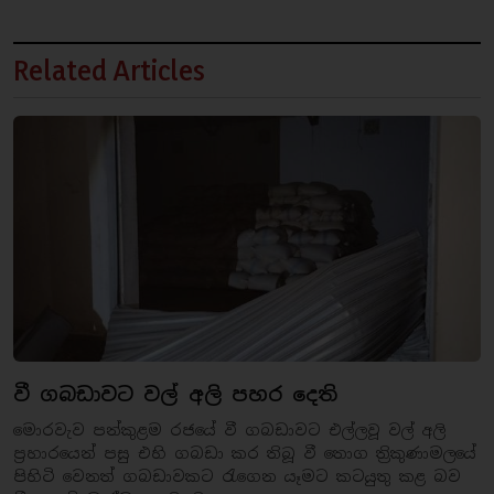
Related Articles
වී ගබඩාවට වල් අලි පහර දෙති
මොරවැව පන්කුළම රජයේ වී ගබඩාවට එල්ලවූ වල් අලි
ප්‍රහාරයෙන් පසු එහි ගබඩා කර තිබූ වී තොග ත්‍රිකුණාමලයේ
පිහිටි වෙනත් ගබඩාවකට රැගෙන යෑමට කටයුතු කළ බව