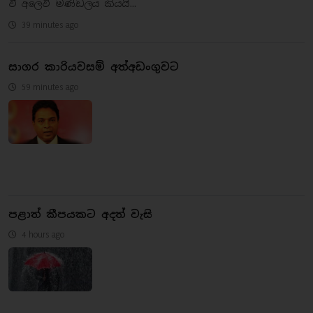
වී අලෙවි මණ්ඩලය කියයි...
39 minutes ago
සාගර කාරියවසම් අත්අඩංගුවට
59 minutes ago
පළාත් කීපයකට අදත් වැසි
4 hours ago