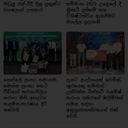
මඩුලු රන්-රිදී දිනූ පුතුන්ට
සම්මාන 2025 උළෙලේ දී
ඩයලොග් උපහාර
ක්‍රිකට් දස්කම් සහ
විශිෂ්ටත්වය ඇගයීමට
සියල්ල සූදානම්
නෙස්ලේ ලංකා සමාගම,
දැයට ආදර්ශයක් වෙමින්,
සමස්ත ලංකා කෙටි
ශූරයෙකු සමඟින්:
වීඩියෝ තරඟාවලිය
උස්වත්ත බිස්කට් රුමේෂ්
හරහා නිසි අපද්‍රව්‍ය
තරංග පතිරගේ ඔලිම්පික්
කළමනාකරණය දිරි
ගමන සඳහා
ගන්වයි
අනුග්‍රාහකත්වයෙන් එක්
වෙයි.