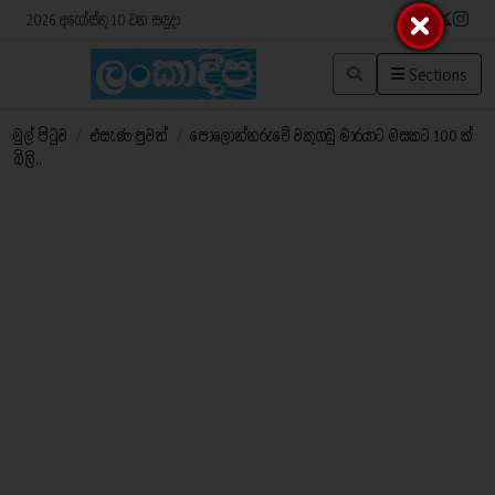
2026 අගෝස්තු 10 වන සඳුදා
Sections
මුල් පිටුව
/
එසැණ පුවත්
/
පොලොන්නරුවේ වකුගඩු මාරයාට මසකට 100 ක්
බිලි..