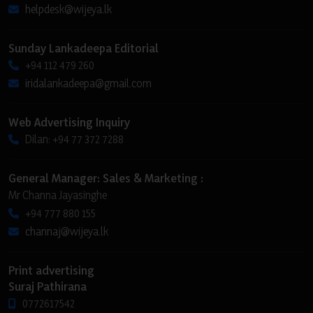
helpdesk@wijeya.lk
Sunday Lankadeepa Editorial
+94 112 479 260
iridalankadeepa@gmail.com
Web Advertising Inquiry
Dilan: +94 77 372 7288
General Manager: Sales & Marketing :
Mr Channa Jayasinghe
+94 777 880 155
channaj@wijeya.lk
Print advertising
Suraj Pathirana
0772617542