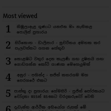
Most viewed
1
කිඹුලාඇළ ගුණාට යනඑන මං නැතිකළ
පොලිස් ප්‍රහාරය
2
සිරිකොත - ඩාලිපාර - සුචරිතය අමතක කර
පැලවත්තට ගහන හේතුව
3
කොළඹට වතුර දෙන කැලණි ගඟ දුෂිතයි ගඟ
ගොඩගන්න කෝටි ගාණක මෙහෙයුමක්
4
අනුර - පහින්ද - සජිත් කතරගම මහ
පෙරහරේ එකට
5
පාස්කු දා ප්‍රහාරය: හේමසිරි - පූජිත් පෝරකයට
චෝදනා 855න් 854කට වරදකරුවෝ වෙති
6
දැවැන්ත ආර්ථික අභියෝග රුසක් මේ