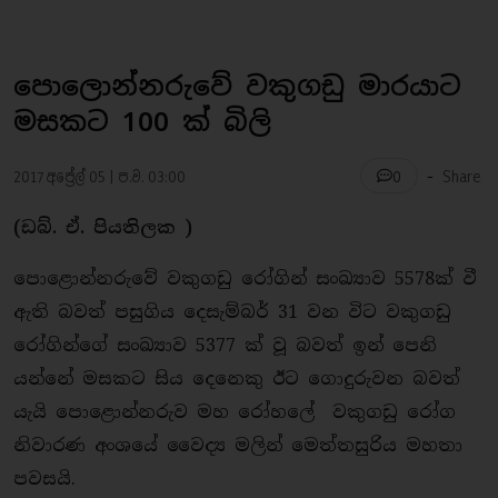
පොලොන්නරුවේ වකුගඩු මාරයාට
මසකට 100 ක් බිලි
-
2017 අප්‍රේල් 05 | ප.ව. 03:00
Share
0
(ඩබ්. ඒ. පියතිලක )
පොළොන්නරුවේ වකුගඩු රෝගින් සංඛ්‍යාව 5578ක් වී
ඇති බවත් පසුගිය දෙසැම්බර් 31 වන විට වකුගඩු
රෝගින්ගේ සංඛ්‍යාව 5377 ක් වූ බවත් ඉන් පෙනි
යන්නේ මසකට සිය දෙනෙකු ඊට ගොදුරුවන බවත්
යැයි පොළොන්නරුව මහ රෝහලේ වකුගඩු රෝග
නිවාරණ අංශයේ වෛද්‍ය මලින් මෙත්තසුරිය මහතා
පවසයි.