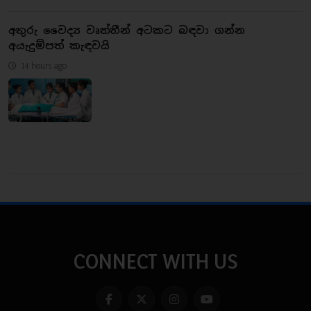
අතුරු වෛද්‍ය වෘත්තීන් අටකට බඳවා ගන්න
අයැදුම්පත් කැඳවයි
14 hours ago
CONNECT WITH US