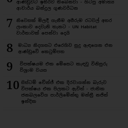
ආණ්ඩුවට ඉතිරිව තිබෙනවා - හිටපු අමාත්‍ය
ආචාර්ය බන්දුල ගුණවර්ධන
7
නිවෙසක් මිලදී ගැනීම අසීරුම රටවල් අතර
ලංකාව දෙවැනි තැනට - UN Habitat
වාර්තාවක් පෙන්වා දෙයි
8
මාධ්‍ය නිදහසට එරෙහිව සුදු ඇඳගෙන එන
ආණ්ඩුවේ කෙටුම්පත
9
විපක්ෂයම එක මේසෙට කැඳවූ විනිසුරු
විශ්‍රාම වයස
10
සිස්ටම් චේන්ජ් එක දිරවාගන්න බැරුව
විපක්ෂය එක පිලකට ඇවිත් - ජාතික
ජනබලවේග පාර්ලිමේන්තු මන්ත්‍රී නජිත්
ඉන්දික