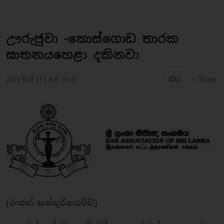
ඌරුජුවා -කොස්ගොඩ තාරක
ඝාතනයහෙළා දකිනවා
-
2021 මැයි 13 | ප.ව. 04:15
Share
21
(රංජන් කස්තුරිආරච්චි)