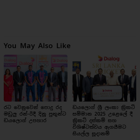
You May Also Like
රට වෙනුවෙන් පොදු රද
ඩයලොග් ශ්‍රී ලංකා ක්‍රිකට්
මඩුලු රන්-රිදී දිනූ පුතුන්ට
සම්මාන 2025 උළෙලේ දී
ඩයලොග් උපහාර
ක්‍රිකට් දස්කම් සහ
විශිෂ්ටත්වය ඇගයීමට
සියල්ල සූදානම්