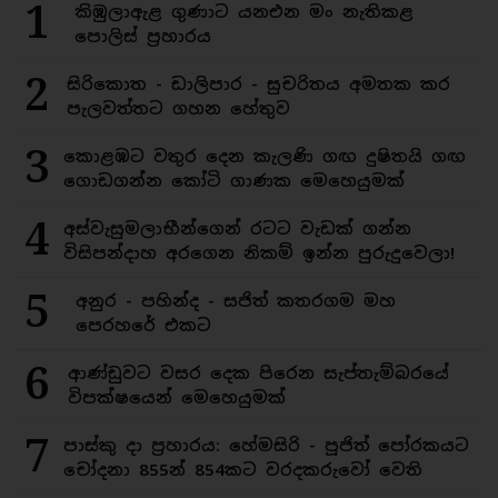
1
කිඹුලාඇළ ගුණාට යනඑන මං නැතිකළ
පොලිස් ප්‍රහාරය
2
සිරිකොත - ඩාලිපාර - සුචරිතය අමතක කර
පැලවත්තට ගහන හේතුව
3
කොළඹට වතුර දෙන කැලණි ගඟ දුෂිතයි ගඟ
ගොඩගන්න කෝටි ගාණක මෙහෙයුමක්
4
අස්වැසුමලාභීන්ගෙන් රටට වැඩක් ගන්න
විසිපන්දාහ අරගෙන නිකම් ඉන්න පුරුදුවෙලා!
5
අනුර - පහින්ද - සජිත් කතරගම මහ
පෙරහරේ එකට
6
ආණ්ඩුවට වසර දෙක පිරෙන සැප්තැම්බරයේ
විපක්ෂයෙන් මෙහෙයුමක්
7
පාස්කු දා ප්‍රහාරය: හේමසිරි - පූජිත් පෝරකයට
චෝදනා 855න් 854කට වරදකරුවෝ වෙති