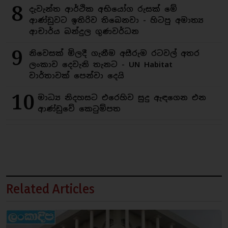
8
දැවැන්ත ආර්ථික අභියෝග රුසක් මේ
ආණ්ඩුවට ඉතිරිව තිබෙනවා - හිටපු අමාත්‍ය
ආචාර්ය බන්දුල ගුණවර්ධන
9
නිවෙසක් මිලදී ගැනීම අසීරුම රටවල් අතර
ලංකාව දෙවැනි තැනට - UN Habitat
වාර්තාවක් පෙන්වා දෙයි
10
මාධ්‍ය නිදහසට එරෙහිව සුදු ඇඳගෙන එන
ආණ්ඩුවේ කෙටුම්පත
Related Articles