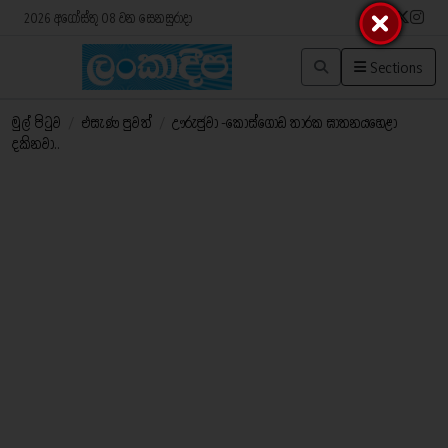
2026 අගෝස්තු 08 වන සෙනසුරාදා
Sections
මුල් පිටුව
/
එසැණ පුවත්
/
ඌරුජුවා -කොස්ගොඩ තාරක ඝාතනයහෙළා
දකිනවා..