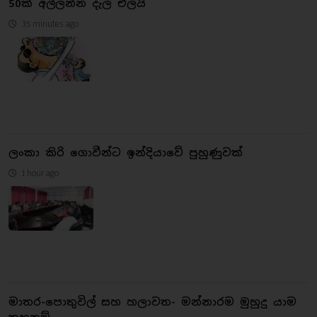
50ක් අල්ලන්න දැල එලයි
35 minutes ago
ලංකා කිරි ගොවීන්ට ඉන්දියාවේ පුහුණුවක්
1 hour ago
මාතර-පොතුවිල් සහ හලාවත- මන්නාරම මුහුදු යාම