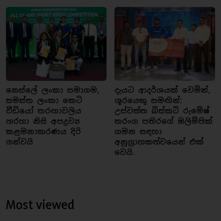
නෙස්ලේ ලංකා සමාගම,
දැයට ආදර්ශයක් වෙමින්,
සමස්ත ලංකා කෙටි
ශූරයෙකු සමඟින්:
වීඩියෝ තරඟාවලිය
උස්වත්ත බිස්කට් රුමේෂ්
හරහා නිසි අපද්‍රව්‍ය
තරංග පතිරගේ ඔලිම්පික්
කළමනාකරණය දිරි
ගමන සඳහා
ගන්වයි
අනුග්‍රාහකත්වයෙන් එක්
වෙයි.
Most viewed