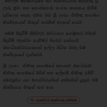
පොලිස් අත්අඩංගුවේ සිටි සැකකරුවන් දෙදනකු වූ
ඌරු ජුවා සහ කොස්ගොඩ තාරක ඝාතනය කිරීම
දැඩිලෙස හෙළා දකින බව ශ්‍රී ලංකා නීතීඥ සංගමය
නිවේදනයක් නිකුත් කරමින් සඳහන් කරයි.
මෙම සිදුවීම් පිළිබඳව අවධානය යොමුකර එවැනි
සිදුවීම් වළක්වා ගැනීමට පියවර ගන්නැයි
ජනාධිපතිවරයාගෙන් ඉල්ලා සිටින බවද එම
නිවේදනයේ දැක්වෙයි.
ශ්‍රී ලංකා නීතීඥ සංගමයේ සභාපති ජනාධිපති
නීතීඥ සංගමයේ පිරිස් සහ ලේකම් නීතීඥ රජීවී
අමරසූරිය යන මහත්වරුන්ගේ අත්සනින් යුතුව එම
නිවේදනය නිකුත් කර ඇත.
අදහස් (21) බලන්න සහ දක්වන්න