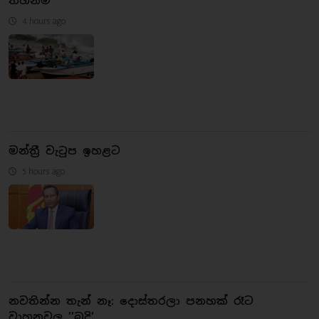
තහනම්
4 hours ago
මන්ත්‍රී වැටුප ඉහළට
5 hours ago
නවතින්න තැන් නෑ: දොස්තරලා පනහක් රෑට
වාහනවල ’’බුදි’