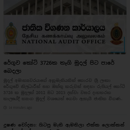
රේගුව කෝටි 3726ක තෑගි මුදල් පිට පාරේ
බෙදලා
මුදල් අමාත්‍යවරයාගේ අනුමැතියකින් තොරව ශ්‍රී ලංකා
රේගුවේ නිලධාරීන් සහ ඔත්තු කරුවන් සඳහා රුපියල් කෝටි
3726 ක මුදලක් 2012 සිට 2025 දක්වා වසර දාහතරක
කාලයේදී ත්‍යාග මුදල් වශයෙන් ගෙවා ඇතැයි ජාතික විගණ..
14 minutes ago
දූෂණ චෝදනා: හිටපු මැති ඇමතිලා එක්ක ලොක්කන්