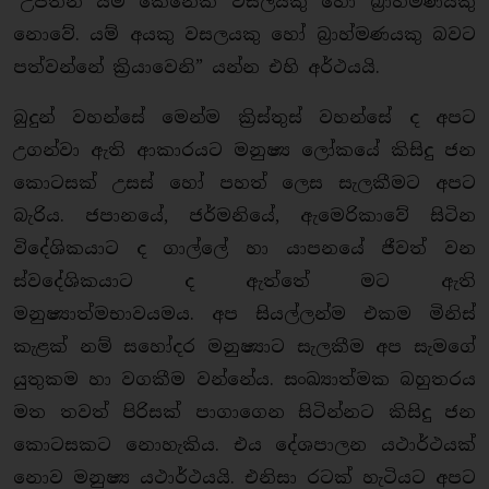
“උපතින් යම් කෙනෙක් වසලයකු හෝ බ්‍රාහ්මණයකු
නොවේ. යම් අයකු වසලයකු හෝ බ්‍රාහ්මණයකු බවට
පත්වන්නේ ක්‍රියාවෙනි” යන්න එහි අර්ථයයි.
බුදුන් වහන්සේ මෙන්ම ක්‍රිස්තුස් වහන්සේ ද අපට
උගන්වා ඇති ආකාරයට මනුෂ්‍ය ලෝකයේ කිසිදු ජන
කොටසක් උසස් හෝ පහත් ලෙස සැලකීමට අපට
බැරිය. ජපානයේ, ජර්මනියේ, ඇමෙරිකාවේ සිටින
විදේශිකයාට ද ගාල්ලේ හා යාපනයේ ජීවත් වන
ස්වදේශිකයාට ද ඇත්තේ මට ඇති
මනුෂ්‍යාත්මභාවයමය. අප සියල්ලන්ම එකම මිනිස්
කැළක් නම් සහෝදර මනුෂ්‍යාට සැලකීම අප සැමගේ
යුතුකම හා වගකීම වන්නේය. සංඛ්‍යාත්මක බහුතරය
මත තවත් පිරිසක් පාගාගෙන සිටින්නට කිසිදු ජන
කොටසකට නොහැකිය. එය දේශපාලන යථාර්ථයක්
නොව මනුෂ්‍ය යථාර්ථයයි. එනිසා රටක් හැටියට අපට