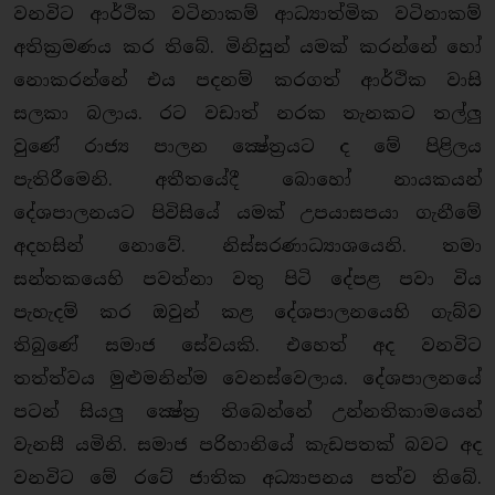
වනවිට ආර්ථික වටිනාකම් ආධ්‍යාත්මික වටිනාකම්
අතික්‍රමණය කර තිබේ. මිනිසුන් යමක් කරන්නේ හෝ
නොකරන්නේ එය පදනම් කරගත් ආර්ථික වාසි
සලකා බලාය. රට වඩාත් නරක තැනකට තල්ලු
වුණේ රාජ්‍ය පාලන ක්‍ෂේත්‍රයට ද මේ පිළිලය
පැතිරීමෙනි. අතීතයේදී බොහෝ නායකයන්
දේශපාලනයට පිවිසියේ යමක් උපයාසපයා ගැනීමේ
අදහසින් නොවේ. නිස්සරණාධ්‍යාශයෙනි. තමා
සන්තකයෙහි පවත්නා වතු පිටි දේපළ පවා විය
පැහැදම් කර ඔවුන් කළ දේශපාලනයෙහි ගැබ්ව
තිබුණේ සමාජ සේවයකි. එහෙත් අද වනවිට
තත්ත්වය මුළුමනින්ම වෙනස්වෙලාය. දේශපාලනයේ
පටන් සියලු ක්‍ෂේත්‍ර තිබෙන්නේ උන්නතිකාමයෙන්
වැනසී යමිනි. සමාජ පරිහානියේ කැඩපතක් බවට අද
වනවිට මේ රටේ ජාතික අධ්‍යාපනය පත්ව තිබේ.