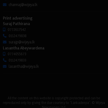
channaj@wijeya.lk
Print advertising
Suraj Pathirana
0772617542
0112479838
surajp@wijeya.lk
Lasantha Abeywardena
0774055673
0112479833
lasantha@wijeya.lk
All the content on this website is copyright protected and can be
reproduced only by giving the due courtesy to “Lankadeepa”. © Wijeya
Newspapers Ltd.