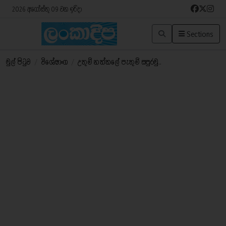
2026 අගෝස්තු 09 වන ඉරිදා
Sections
මුල් පිටුව
/
විශේෂාංග
/
උතුම් නත්තලේ පැතුම් සපුරමු..