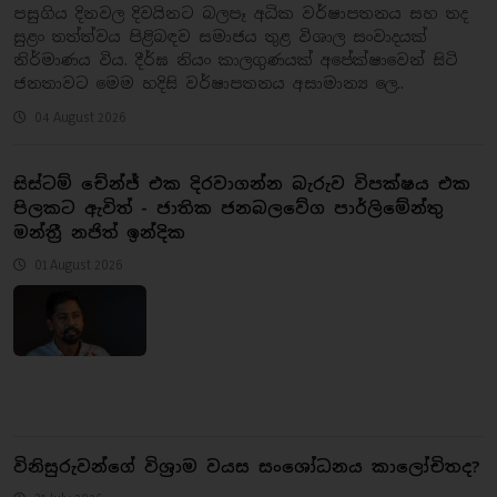
​පසුගිය දිනවල දිවයිනට බලපෑ අධික වර්ෂාපතනය සහ තද
සුළං තත්ත්වය පිළිබඳව සමාජය තුළ විශාල සංවාදයක්
නිර්මාණය විය. දීර්ඝ නියං කාලගුණයක් අපේක්ෂාවෙන් සිටි
ජනතාවට මෙම හදිසි වර්ෂාපතනය අසාමාන්‍ය ලෙ..
04 August 2026
සිස්ටම් චේන්ජ් එක දිරවාගන්න බැරුව විපක්ෂය එක
පිලකට ඇවිත් - ජාතික ජනබලවේග පාර්ලිමේන්තු
මන්ත්‍රී නජිත් ඉන්දික
01 August 2026
​විනිසුරුවන්ගේ විශ්‍රාම වයස සංශෝධනය කාලෝචිතද?