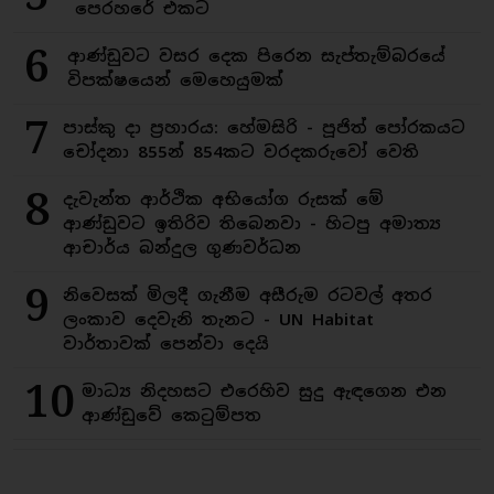
පෙරහරේ එකට
6
ආණ්ඩුවට වසර දෙක පිරෙන සැප්තැම්බරයේ
විපක්ෂයෙන් මෙහෙයුමක්
7
පාස්කු දා ප්‍රහාරය: හේමසිරි - පූජිත් පෝරකයට
චෝදනා 855න් 854කට වරදකරුවෝ වෙති
8
දැවැන්ත ආර්ථික අභියෝග රුසක් මේ
ආණ්ඩුවට ඉතිරිව තිබෙනවා - හිටපු අමාත්‍ය
ආචාර්ය බන්දුල ගුණවර්ධන
9
නිවෙසක් මිලදී ගැනීම අසීරුම රටවල් අතර
ලංකාව දෙවැනි තැනට - UN Habitat
වාර්තාවක් පෙන්වා දෙයි
10
මාධ්‍ය නිදහසට එරෙහිව සුදු ඇඳගෙන එන
ආණ්ඩුවේ කෙටුම්පත