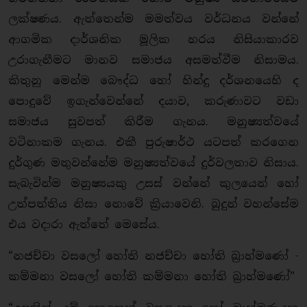
ලක්ෂණය. ඇත්තෙන්ම මමත්වය වර්ධනය වන්නේ
ආගමික දාර්ශනික මූලික හරය නිසියාකාරව
උරාගැනීමට මානව සමාජය අසමත්වීම නිසාමය.
කිතුනු මෙන්ම බෞද්ධ හෝ හින්දු දර්ශනයෙහි ද
පොදුවේ ඉගැන්වෙන්නේ දයාව, කරුණාවට වඩා
සමාජය සුවපත් කිරීම ගැනය. මනුෂ්‍යත්වයේ
වටිනාකම ගැනය. එකී පුරුෂාර්ථ යටපත් කරගෙන
දුර්ගුණ මතුවන්නේම මනුෂ්‍යත්වයේ දුර්වලතාව නිසාය.
සැබැවින්ම මනුෂ්‍යයකු උසස් වන්නේ කුලයෙන් හෝ
උත්පත්තිය නිසා නොවේ ක්‍රියාවෙනි. බුදුන් වහන්සේම
එය වදාරා ඇත්තේ මෙසේය.
“නජච්චා වසලෝ හෝති නජච්චා හෝති බ්‍රාහ්මණෝ -
කම්මනා වසලෝ හෝති කම්මනා හෝති බ්‍රාහ්මණෝ”