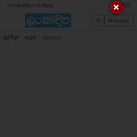
2026 අගෝස්තු 07 වන සිකුරාදා
Sections
මුල් පිටුව
/
කාටූන්
/
2021.10.23..