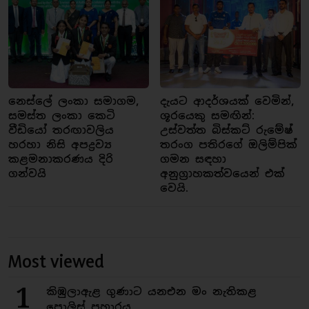
නෙස්ලේ ලංකා සමාගම,
දැයට ආදර්ශයක් වෙමින්,
සමස්ත ලංකා කෙටි
ශූරයෙකු සමඟින්:
වීඩියෝ තරඟාවලිය
උස්වත්ත බිස්කට් රුමේෂ්
හරහා නිසි අපද්‍රව්‍ය
තරංග පතිරගේ ඔලිම්පික්
කළමනාකරණය දිරි
ගමන සඳහා
ගන්වයි
අනුග්‍රාහකත්වයෙන් එක්
වෙයි.
Most viewed
1
කිඹුලාඇළ ගුණාට යනඑන මං නැතිකළ
පොලිස් ප්‍රහාරය