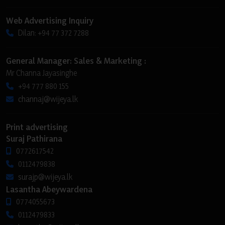
Web Advertising Inquiry
Dilan: +94 77 372 7288
General Manager: Sales & Marketing :
Mr Channa Jayasinghe
+94 777 880 155
channaj@wijeya.lk
Print advertising
Suraj Pathirana
0772617542
0112479838
surajp@wijeya.lk
Lasantha Abeywardena
0774055673
0112479833