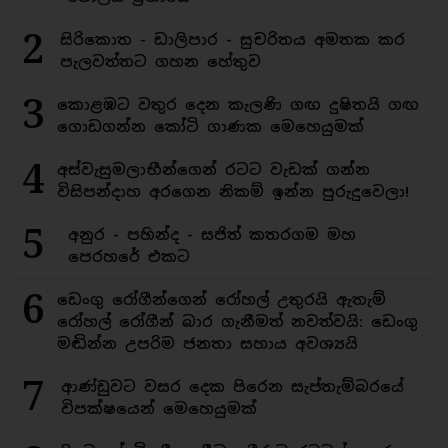
2
සිරිකොත - ඩාලිපාර - සුචරිතය අමතක කර
පැලවත්තට ගහන හේතුව
3
කොළඹට වතුර දෙන කැලණි ගඟ දුෂිතයි ගඟ
ගොඩගන්න කෝටි ගාණක මෙහෙයුමක්
4
අස්වැසුමලාභීන්ගෙන් රටට වැඩක් ගන්න
විසිපන්දාහ අරගෙන නිකම් ඉන්න පුරුදුවෙලා!
5
අනුර - පහින්ද - සජිත් කතරගම මහ
පෙරහරේ එකට
6
ඩෙංගු රෝගීන්ගෙන් රෝහල් උතුරයි ඇතැම්
රෝහල් රෝගීන් බාර ගැනීමත් නවත්වයි: ඩෙංගු
මඬින්න උපරිම ජනතා සහාය අවශ්‍යයි
7
ආණ්ඩුවට වසර දෙක පිරෙන සැප්තැම්බරයේ
විපක්ෂයෙන් මෙහෙයුමක්