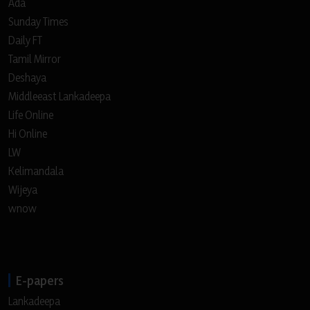
Ada
Sunday Times
Daily FT
Tamil Mirror
Deshaya
Middleeast Lankadeepa
Life Online
Hi Online
LW
Kelimandala
Wijeya
wnow
E-papers
Lankadeepa