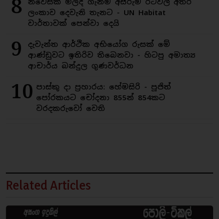
8
නිවෙසක් මිලදී ගැනීම අසීරුම රටවල් අතර
ලංකාව දෙවැනි තැනට - UN Habitat
වාර්තාවක් පෙන්වා දෙයි
9
දැවැන්ත ආර්ථික අභියෝග රුසක් මේ
ආණ්ඩුවට ඉතිරිව තිබෙනවා - හිටපු අමාත්‍ය
ආචාර්ය බන්දුල ගුණවර්ධන
10
පාස්කු දා ප්‍රහාරය: හේමසිරි - පූජිත්
පෝරකයට චෝදනා 855න් 854කට
වරදකරුවෝ වෙති
Related Articles