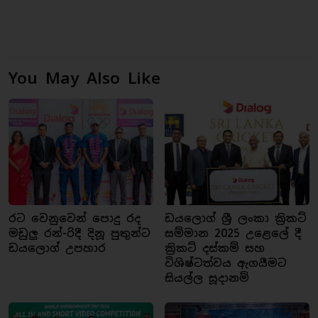
You May Also Like
රට වෙනුවෙන් පොදු රද
ඩයලොග් ශ්‍රී ලංකා ක්‍රිකට්
මඩුලු රන්-රිදී දිනූ පුතුන්ට
සම්මාන 2025 උළෙලේ දී
ඩයලොග් උපහාර
ක්‍රිකට් දස්කම් සහ
විශිෂ්ටත්වය ඇගයීමට
සියල්ල සූදානම්