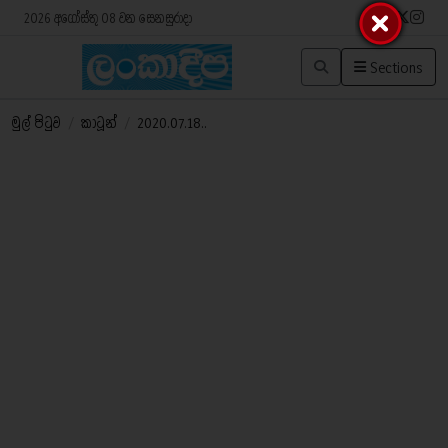
2026 අගෝස්තු 08 වන සෙනසුරාදා
Sections
මුල් පිටුව
/
කාටූන්
/
2020.07.18..