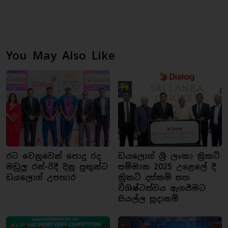
You May Also Like
රට වෙනුවෙන් පොදු රද
ඩයලොග් ශ්‍රී ලංකා ක්‍රිකට්
මඩුලු රන්-රිදී දිනූ පුතුන්ට
සම්මාන 2025 උළෙලේ දී
ඩයලොග් උපහාර
ක්‍රිකට් දස්කම් සහ
විශිෂ්ටත්වය ඇගයීමට
සියල්ල සූදානම්