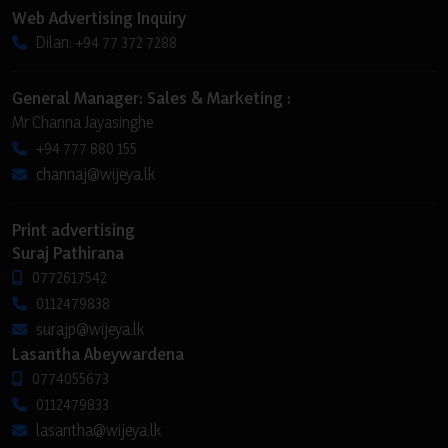
Web Advertising Inquiry
Dilan: +94 77 372 7288
General Manager: Sales & Marketing :
Mr Channa Jayasinghe
+94 777 880 155
channaj@wijeya.lk
Print advertising
Suraj Pathirana
0772617542
0112479838
surajp@wijeya.lk
Lasantha Abeywardena
0774055673
0112479833
lasantha@wijeya.lk