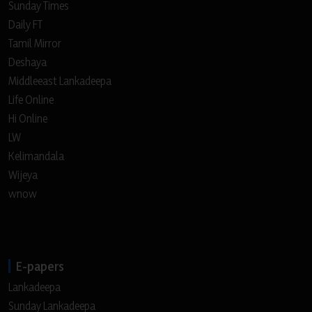
Sunday Times
Daily FT
Tamil Mirror
Deshaya
Middleeast Lankadeepa
Life Online
Hi Online
LW
Kelimandala
Wijeya
wnow
E-papers
Lankadeepa
Sunday Lankadeepa