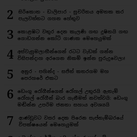
2
සිරිකොත - ඩාලිපාර - සුචරිතය අමතක කර
පැලවත්තට ගහන හේතුව
3
කොළඹට වතුර දෙන කැලණි ගඟ දුෂිතයි ගඟ
ගොඩගන්න කෝටි ගාණක මෙහෙයුමක්
4
අස්වැසුමලාභීන්ගෙන් රටට වැඩක් ගන්න
විසිපන්දාහ අරගෙන නිකම් ඉන්න පුරුදුවෙලා!
5
අනුර - පහින්ද - සජිත් කතරගම මහ
පෙරහරේ එකට
6
ඩෙංගු රෝගීන්ගෙන් රෝහල් උතුරයි ඇතැම්
රෝහල් රෝගීන් බාර ගැනීමත් නවත්වයි: ඩෙංගු
මඬින්න උපරිම ජනතා සහාය අවශ්‍යයි
7
ආණ්ඩුවට වසර දෙක පිරෙන සැප්තැම්බරයේ
විපක්ෂයෙන් මෙහෙයුමක්