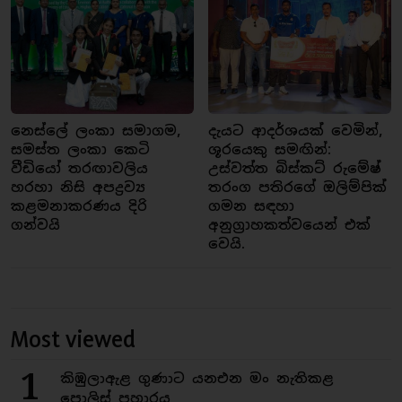
නෙස්ලේ ලංකා සමාගම,
දැයට ආදර්ශයක් වෙමින්,
සමස්ත ලංකා කෙටි
ශූරයෙකු සමඟින්:
වීඩියෝ තරඟාවලිය
උස්වත්ත බිස්කට් රුමේෂ්
හරහා නිසි අපද්‍රව්‍ය
තරංග පතිරගේ ඔලිම්පික්
කළමනාකරණය දිරි
ගමන සඳහා
ගන්වයි
අනුග්‍රාහකත්වයෙන් එක්
වෙයි.
Most viewed
1
කිඹුලාඇළ ගුණාට යනඑන මං නැතිකළ
පොලිස් ප්‍රහාරය