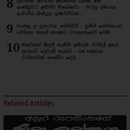
8
දැවැන්ත ආර්ථික අභියෝග රුසක් මේ
ආණ්ඩුවට ඉතිරිව තිබෙනවා - හිටපු අමාත්‍ය
ආචාර්ය බන්දුල ගුණවර්ධන
9
පාස්කු දා ප්‍රහාරය: හේමසිරි - පූජිත් පෝරකයට
චෝදනා 855න් 854කට වරදකරුවෝ වෙති
10
නිවෙසක් මිලදී ගැනීම අසීරුම රටවල් අතර
ලංකාව දෙවැනි තැනට - UN Habitat
වාර්තාවක් පෙන්වා දෙයි
Related Articles