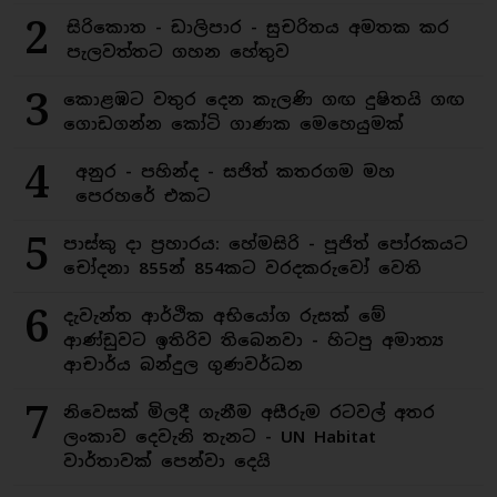
2
සිරිකොත - ඩාලිපාර - සුචරිතය අමතක කර
පැලවත්තට ගහන හේතුව
3
කොළඹට වතුර දෙන කැලණි ගඟ දුෂිතයි ගඟ
ගොඩගන්න කෝටි ගාණක මෙහෙයුමක්
4
අනුර - පහින්ද - සජිත් කතරගම මහ
පෙරහරේ එකට
5
පාස්කු දා ප්‍රහාරය: හේමසිරි - පූජිත් පෝරකයට
චෝදනා 855න් 854කට වරදකරුවෝ වෙති
6
දැවැන්ත ආර්ථික අභියෝග රුසක් මේ
ආණ්ඩුවට ඉතිරිව තිබෙනවා - හිටපු අමාත්‍ය
ආචාර්ය බන්දුල ගුණවර්ධන
7
නිවෙසක් මිලදී ගැනීම අසීරුම රටවල් අතර
ලංකාව දෙවැනි තැනට - UN Habitat
වාර්තාවක් පෙන්වා දෙයි