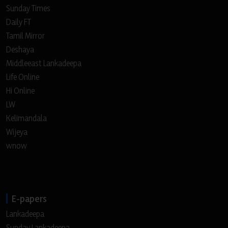
Sunday Times
Daily FT
Tamil Mirror
Deshaya
Middleeast Lankadeepa
Life Online
Hi Online
LW
Kelimandala
Wijeya
wnow
E-papers
Lankadeepa
Sunday Lankadeepa