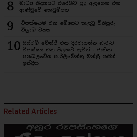
8
මාධ්‍ය නිදහසට එරෙහිව සුදු ඇඳගෙන එන
ආණ්ඩුවේ කෙටුම්පත
9
විපක්ෂයම එක මේසෙට කැඳවූ විනිසුරු
විශ්‍රාම වයස
10
සිස්ටම් චේන්ජ් එක දිරවාගන්න බැරුව
විපක්ෂය එක පිලකට ඇවිත් - ජාතික
ජනබලවේග පාර්ලිමේන්තු මන්ත්‍රී නජිත්
ඉන්දික
Related Articles