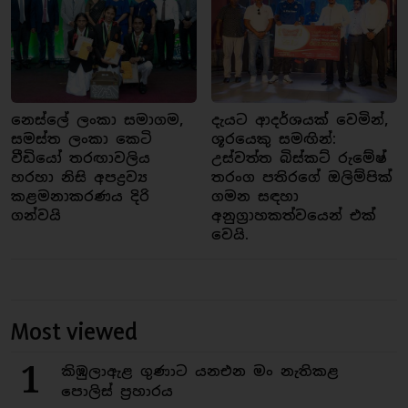
නෙස්ලේ ලංකා සමාගම,
දැයට ආදර්ශයක් වෙමින්,
සමස්ත ලංකා කෙටි
ශූරයෙකු සමඟින්:
වීඩියෝ තරඟාවලිය
උස්වත්ත බිස්කට් රුමේෂ්
හරහා නිසි අපද්‍රව්‍ය
තරංග පතිරගේ ඔලිම්පික්
කළමනාකරණය දිරි
ගමන සඳහා
ගන්වයි
අනුග්‍රාහකත්වයෙන් එක්
වෙයි.
Most viewed
1
කිඹුලාඇළ ගුණාට යනඑන මං නැතිකළ
පොලිස් ප්‍රහාරය