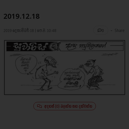
2019.12.18
-
2019 දෙසැම්බර් 18 | පෙ.ව. 10:48
Share
0
අදහස් (0) බලන්න සහ දක්වන්න