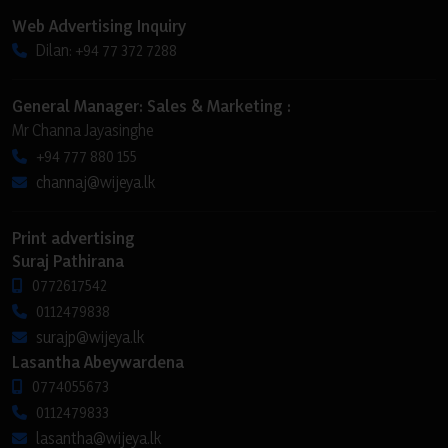
Web Advertising Inquiry
Dilan: +94 77 372 7288
General Manager: Sales & Marketing :
Mr Channa Jayasinghe
+94 777 880 155
channaj@wijeya.lk
Print advertising
Suraj Pathirana
0772617542
0112479838
surajp@wijeya.lk
Lasantha Abeywardena
0774055673
0112479833
lasantha@wijeya.lk