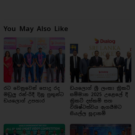
You May Also Like
රට වෙනුවෙන් පොදු රද
ඩයලොග් ශ්‍රී ලංකා ක්‍රිකට්
මඩුලු රන්-රිදී දිනූ පුතුන්ට
සම්මාන 2025 උළෙලේ දී
ඩයලොග් උපහාර
ක්‍රිකට් දස්කම් සහ
විශිෂ්ටත්වය ඇගයීමට
සියල්ල සූදානම්