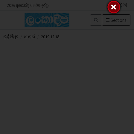
2026 අගෝස්තු 09 වන ඉරිදා
Sections
මුල් පිටුව
/
කාටූන්
/
2019.12.18..