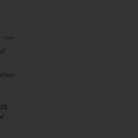
-
Share
තේ
යෝජනා
්වී
ස්