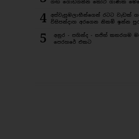
ගඟ ගොඩගන්න කෝටි ගාණක මෙහ
4
අස්වැසුමලාභීන්ගෙන් රටට වැඩක් ග
විසිපන්දාහ අරගෙන නිකම් ඉන්න පුර
5
අනුර - පහින්ද - සජිත් කතරගම 
පෙරහරේ එකට