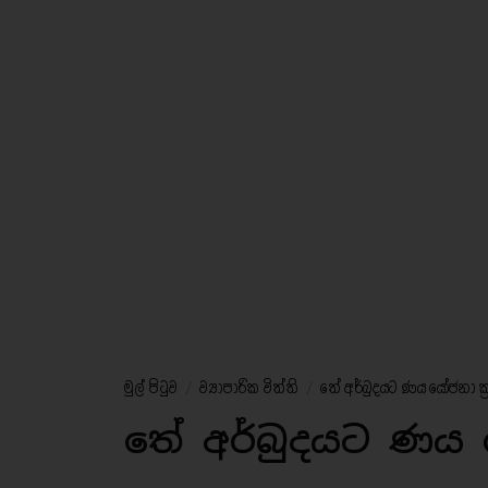
මුල් පිටුව
/
ව්‍යාපාරික විත්ති
/
තේ අර්බුදයට ණය යෝජනා ක්‍
තේ අර්බුදයට ණය ය