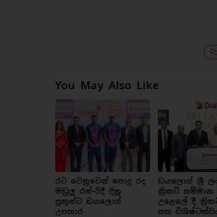
You May Also Like
රට වෙනුවෙන් පොදු රද
ඩයලොග් ශ්‍රී ල
මඩුලු රන්-රිදී දිනූ
ක්‍රිකට් සම්මාන
පුතුන්ට ඩයලොග්
උළෙලේ දී ක්‍රික
උපහාර
සහ විශිෂ්ටත්ව