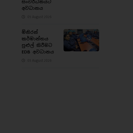
සංවර්ධනයට
අවධානය
05 August 2026
මිනිරන්
කර්මාන්තය
පුළුල් කිරීමට
EDB අවධානය
05 August 2026