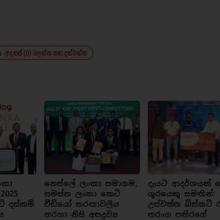
අදහස් (0) බලන්න සහ දක්වන්න
ංකා
නෙස්ලේ ලංකා සමාගම,
දැයට ආදර්ශයක් ව
 2025
සමස්ත ලංකා කෙටි
ශූරයෙකු සමඟින්:
ට් දස්කම්
වීඩියෝ තරඟාවලිය
උස්වත්ත බිස්කට් 
ය
හරහා නිසි අපද්‍රව්‍ය
තරංග පතිරගේ