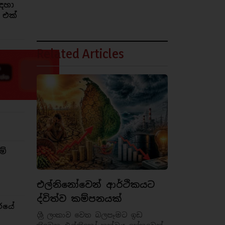
ඳහා
 එක්
Related Articles
ම්
එල්නිනෝවෙන් ආර්ථිකයට
ද්විත්ව කම්පනයක්
රයේ
ශ්‍රී ලංකාව වෙත බලපෑමට ඉඩ