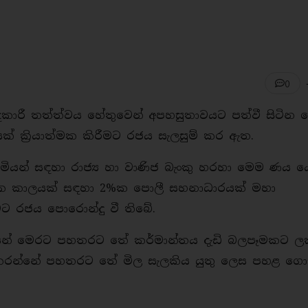
0
ාරී තත්ත්වය හේතුවෙන් අපහසුතාවයට පත්වී සිටින 
් ක්‍රියාත්මක කිරීමට රජය සැලසුම් කර ඇත.
ිමියන් සඳහා රාජ්‍ය හා වාණිජ බැංකු හරහා මෙම ණය 
ෙකක කාලයක් සඳහා 2%ක පොලී සහනාධාරයක් මහා
මට රජය පොරොන්දු වී තිබේ.
දයෙන් මෙරට පහතරට තේ කර්මාන්තය දැඩි බලපෑමකට ලක
කරන්නේ පහතරට තේ මිල සැලකිය යුතු ලෙස පහළ ගො