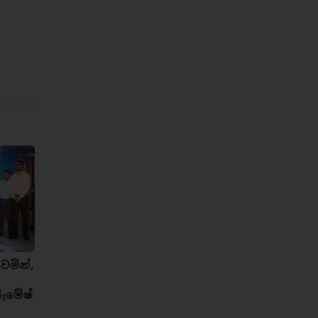
ෙමින්,
රුමේෂ්