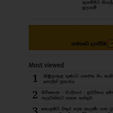
ඇගයීමට සියල්
සූදානම්
Most viewed
1
කිඹුලාඇළ ගුණාට යනඑන මං නැත
පොලිස් ප්‍රහාරය
2
සිරිකොත - ඩාලිපාර - සුචරිතය 
පැලවත්තට ගහන හේතුව
3
කොළඹට වතුර දෙන කැලණි ගඟ දුෂ