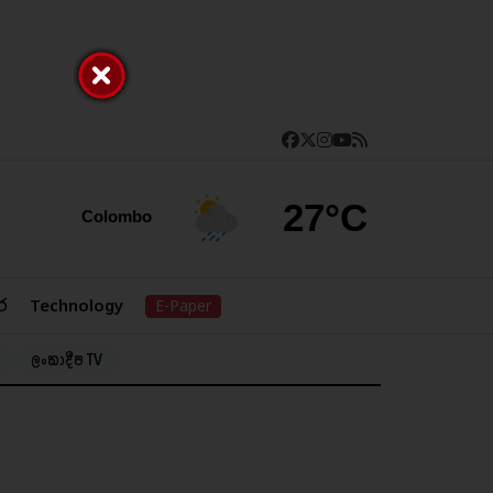
27°C
Colombo
ර
Technology
E-Paper
ලංකාදීප TV