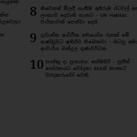
ෙයුමක්
8
නිවෙසක් මිලදී ගැනීම අසීරුම රටවල් අ
න්න
ලංකාව දෙවැනි තැනට - UN Habitat
ුදුවෙලා!
වාර්තාවක් පෙන්වා දෙයි
9
මහ
දැවැන්ත ආර්ථික අභියෝග රුසක් මේ
ආණ්ඩුවට ඉතිරිව තිබෙනවා - හිටපු අමාත
ආචාර්ය බන්දුල ගුණවර්ධන
10
පාස්කු දා ප්‍රහාරය: හේමසිරි - පූජිත්
පෝරකයට චෝදනා 855න් 854කට
වරදකරුවෝ වෙති