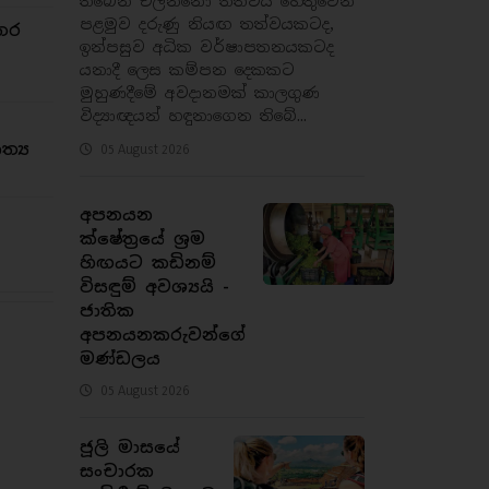
තිබෙන එල්නිනෝ තත්වය හේතුවෙන්
පළමුව දරුණු නියඟ තත්වයකටද,
තර
ඉන්පසුව අධික වර්ෂාපතනයකටද
යනාදී ලෙස කම්පන දෙකකට
මුහුණදීමේ අවදානමක් කාලගුණ
විද්‍යාඥයන් හඳුනාගෙන තිබේ...
්‍ය
05 August 2026
අපනයන
ක්ෂේත්‍රයේ ශ්‍රම
හිඟයට කඩිනම්
විසඳුම් අවශ්‍යයි -
ජාතික
අපනයනකරුවන්ගේ
මණ්ඩලය
05 August 2026
ජූලි මාසයේ
සංචාරක