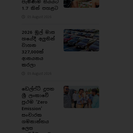
පැමිණීම් සියයට
1.7 කින් පහළට
05 August 2026
2026 මුල් මාස
හයේදී අලුතින්
වාහන
327,000ක්
ආනයනය
කරලා
05 August 2026
ඩෙල්ෆ්ට් දූපත
ශ්‍රී ලංකාවේ
ප්‍රථම ‘Zero
Emission’
සංචාරක
ගමනාන්තය
ලෙස