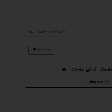
2026 අගෝස්තු 07 වන සිකුරාදා
Sections
එසැණ පුවත්
විශේ
ඉරිදා ලංකාදීප