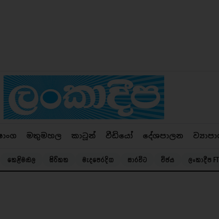
ෂාංග
මතුමහල
කාටූන්
වීඩියෝ
දේශපාලන
ව්‍යාපා
කෙළිමඬල
සිරිකත
මැදපෙරදිග
සාරවිට
විජය
ලංකාදීප FT