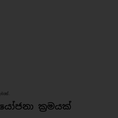
රමයක්..
ෝජනා ක්‍රමයක්