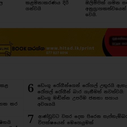
ල
කළමනාකරණය දිරි
ඔලිම්පික් ගමන ස
ගන්වයි
අනුග්‍රාහකත්වයෙන්
වෙයි.
6
ිකළ
ඩෙංගු රෝගීන්ගෙන් රෝහල් උතුරයි ඇතැ
රෝහල් රෝගීන් බාර ගැනීමත් නවත්වයි:
ඩෙංගු මඬින්න උපරිම ජනතා සහාය
අමතක කර
අවශ්‍යයි
7
ආණ්ඩුවට වසර දෙක පිරෙන සැප්තැම්බ
ිතයි
විපක්ෂයෙන් මෙහෙයුමක්