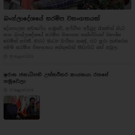
බංග්ලාදේශයේ සරම්ප වසංගතයක්
දේශපාලන අභියෝග හමුවේ, ආර්ථික අර්බුද රැසකින් බැට
කන බංග්ලාදේශයේ සරම්ප වසංගත තත්ත්වයක් ව්‍යාප්ත
වෙමින් පවතී. එරට මාධ්‍ය වාර්තා කළේ, රට පුරා පැතිරෙන
මෙම සරම්ප වසංගතය හේතුවෙන් පීඩාවට පත් පවුල..
07 August 2026
ඉරාන ජනාධිපති උත්තරීතර නායකයා රහසේ
හමුවෙලා
07 August 2026