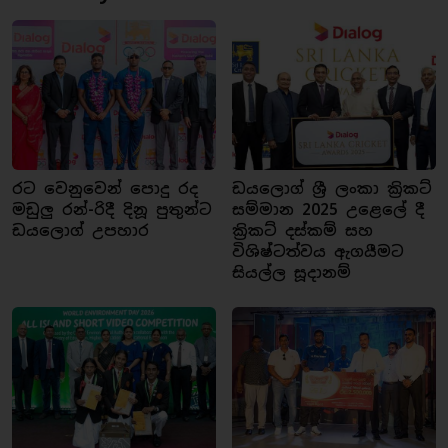
රට වෙනුවෙන් පොදු රද
ඩයලොග් ශ්‍රී ලංකා ක්‍රිකට්
මඩුලු රන්-රිදී දිනූ පුතුන්ට
සම්මාන 2025 උළෙලේ දී
ඩයලොග් උපහාර
ක්‍රිකට් දස්කම් සහ
විශිෂ්ටත්වය ඇගයීමට
සියල්ල සූදානම්