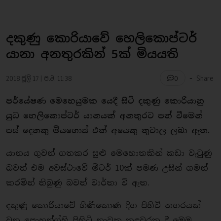
දකුණු කොරියාවේ හෙලිකොප්ටර්
යානා අනතුරකින් 5ක් මියයති
-
2018 ජූලි 17 | ප.ව. 11:38
Share
0
පර්යේෂණ මෙහෙයුමක යෙදී සිටි දකුණු කොරියානු
යුධ හෙලිකොප්ටර් යානයක් අනතුරට පත් වීමෙන්
පස් දෙනකු මියගොස් එක් අයෙකු තුවාල ලබා ඇත.
යානය ගුවන් ගතකර සුළු මෙහොතකින් කඩා වැටුණු
බවත් එම අවස්ථාවේ මීටර් 10ක් පමණ උසින් ගමන්
කරමින් තිබුණු බවත් වාර්තා වි ඇත.
දකුණු කොරියාවේ ගිණිකොණ දිග පිහිටි නගරයක්
වන පොහන්ග්හි පිහිටි නාවුක කඳවුරක දී මෙම