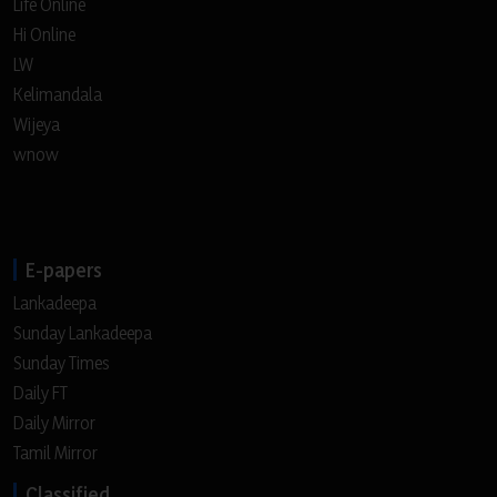
Life Online
Hi Online
LW
Kelimandala
Wijeya
wnow
E-papers
Lankadeepa
Sunday Lankadeepa
Sunday Times
Daily FT
Daily Mirror
Tamil Mirror
Classified