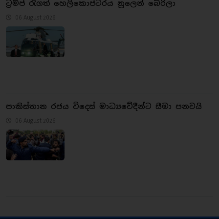
ට්‍රම්ප් රැගත් හෙලිකොප්ටරය නූලෙන් බේරිලා
06 August 2026
පාකිස්තාන රජය විදෙස් මාධ්‍යවේදීන්ට සීමා පනවයි
06 August 2026