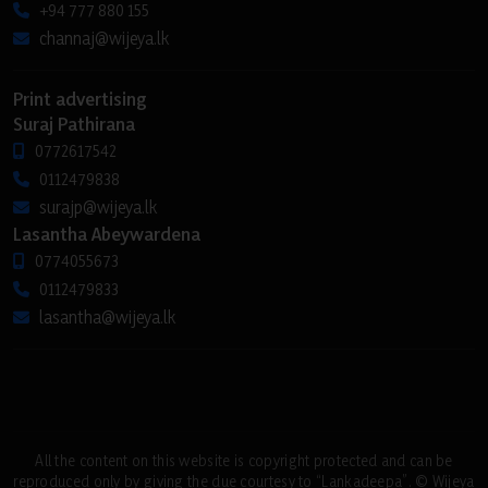
+94 777 880 155
channaj@wijeya.lk
Print advertising
Suraj Pathirana
0772617542
0112479838
surajp@wijeya.lk
Lasantha Abeywardena
0774055673
0112479833
lasantha@wijeya.lk
All the content on this website is copyright protected and can be
reproduced only by giving the due courtesy to “Lankadeepa”. © Wijeya