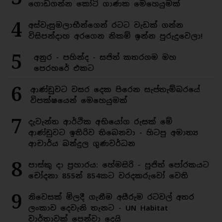
ගොඩගන්න කෝටි ගාණක මෙහෙයුමක්
4
අස්වැසුමලාභීන්ගෙන් රටට වැඩක් ගන්න
විසිපන්දාහ අරගෙන නිකම් ඉන්න පුරුදුවෙලා!
5
අනුර - පහින්ද - සජිත් කතරගම මහ
පෙරහරේ එකට
6
ආණ්ඩුවට වසර දෙක පිරෙන සැප්තැම්බරයේ
විපක්ෂයෙන් මෙහෙයුමක්
7
දැවැන්ත ආර්ථික අභියෝග රුසක් මේ
ආණ්ඩුවට ඉතිරිව තිබෙනවා - හිටපු අමාත්‍ය
ආචාර්ය බන්දුල ගුණවර්ධන
8
පාස්කු දා ප්‍රහාරය: හේමසිරි - පූජිත් පෝරකයට
චෝදනා 855න් 854කට වරදකරුවෝ වෙති
9
නිවෙසක් මිලදී ගැනීම අසීරුම රටවල් අතර
ලංකාව දෙවැනි තැනට - UN Habitat
වාර්තාවක් පෙන්වා දෙයි