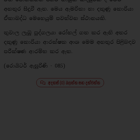
අනතුර සිදුවී ඇත. මෙය ඇමරිකා හා දකුණු කොරියා
ඒකාබද්ධ මෙහෙයුම් පවත්වන ස්ථානයකි.
තුවාල ලැබූ පුද්ගලයා රෝහල් ගත කර ඇති අතර
දකුණු කොරියා ආරක්ෂක අංශ මෙම අනතුර පිළිබඳව
පරීක්ෂණ ආරම්භ කර ඇත.
(රොයිටර් ඇසුරිණි - 085)
අදහස් (0) බලන්න සහ දක්වන්න