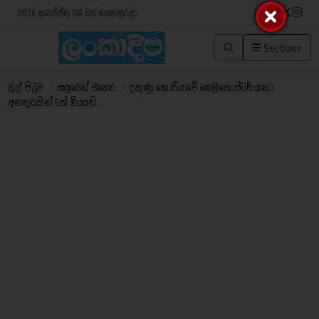
2026 අගෝස්තු 08 වන සෙනසුරාදා
Sections
මුල් පිටුව
/
සයුරෙන් එතෙර
/
දකුණු කොරියාවේ හෙලිකොප්ටර් යානා
අනතුරකින් 5ක් මියයති..