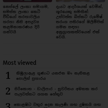
නෙස්ලේ ලංකා සමාගම,
දැයට ආදර්ශයක් වෙමින්,
සමස්ත ලංකා කෙටි
ශූරයෙකු සමඟින්:
වීඩියෝ තරඟාවලිය
උස්වත්ත බිස්කට් රුමේෂ්
හරහා නිසි අපද්‍රව්‍ය
තරංග පතිරගේ ඔලිම්පික්
කළමනාකරණය දිරි
ගමන සඳහා
ගන්වයි
අනුග්‍රාහකත්වයෙන් එක්
වෙයි.
Most viewed
1
කිඹුලාඇළ ගුණාට යනඑන මං නැතිකළ
පොලිස් ප්‍රහාරය
2
සිරිකොත - ඩාලිපාර - සුචරිතය අමතක කර
පැලවත්තට ගහන හේතුව
3
කොළඹට වතුර දෙන කැලණි ගඟ දුෂිතයි ගඟ