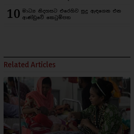
10
මාධ්‍ය නිදහසට එරෙහිව සුදු ඇඳගෙන එන
ආණ්ඩුවේ කෙටුම්පත
Related Articles