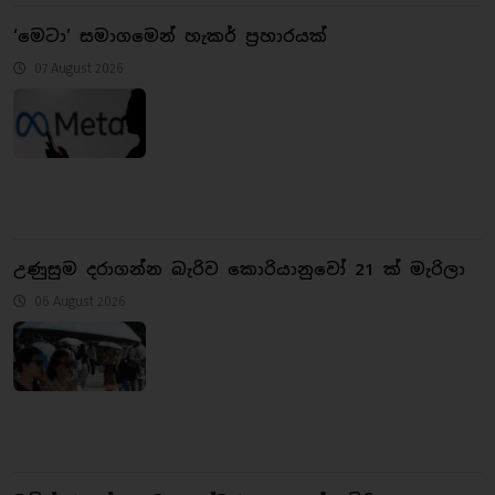
‘මෙටා’ සමාගමෙන් හැකර් ප්‍රහාරයක්
07 August 2026
උණුසුම දරාගන්න බැරිව කොරියානුවෝ 21 ක් මැරිලා
06 August 2026