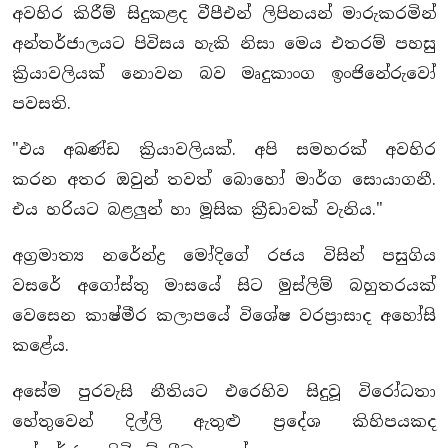
අවහිර කිරීම් සිදුකළද වීපීඑන් ලිපිනයන් මාරුකරමින්
අන්තර්ජාලයට පිවිසය හැකි නිසා මෙය එතරම් පහසු
ක්‍රියාවලියක් නොවන බව මෘදුකාංග ඉංජිනේරුවෝ
පවසති.
"එය අඛණ්ඩ ක්‍රියාවලියක්. අපි සමහරක් අවහිර
කරන අතර ඔවුන් තවත් බොහෝ මාර්ග සොයාගනී.
එය හරියට බළලුන් හා මූසික ක්‍රීඩාවක් වැනිය."
අග්‍රමාත්‍ය නරේන්ද්‍ර මෝදිගේ රජය විසින් පසුගිය
වසරේ අගෝස්තු මාසයේ සිට මුස්ලිම් බහුතරයක්
වෙසෙන කාෂ්මීර කලාපයේ විශේෂ වරප්‍රාසාද අහෝසි
කළේය.
අසේම පුරවැසි නීතියට එරෙහිව සිදුවූ විරෝධතා
හේතුවෙන් දිල්ලි ඇතුළු ප්‍රදේශ කිහිපයකද