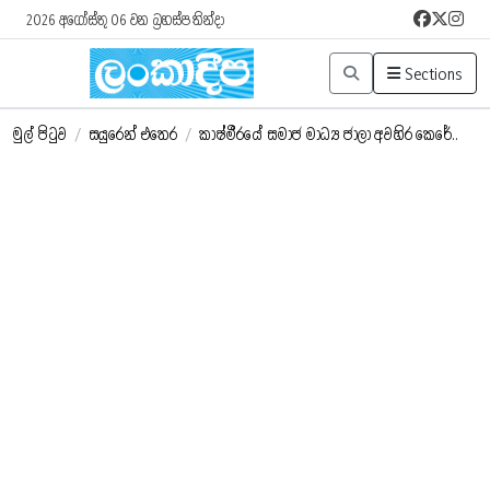
2026 අගෝස්තු 06 වන බ්‍රහස්පතින්දා
Sections
මුල් පිටුව
/
සයුරෙන් එතෙර
/
කාෂ්මීරයේ සමාජ මාධ්‍ය ජාලා අවහිර කෙරේ..