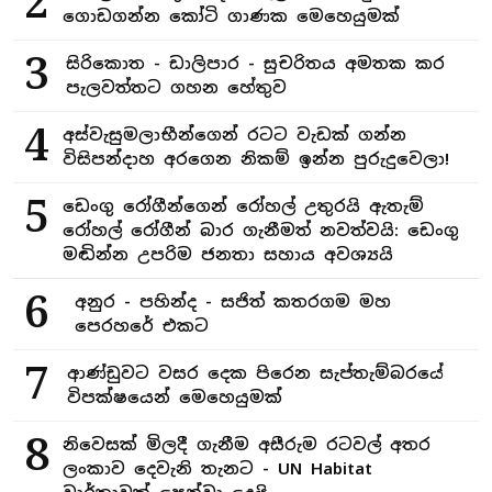
2
ගොඩගන්න කෝටි ගාණක මෙහෙයුමක්
3
සිරිකොත - ඩාලිපාර - සුචරිතය අමතක කර
පැලවත්තට ගහන හේතුව
4
අස්වැසුමලාභීන්ගෙන් රටට වැඩක් ගන්න
විසිපන්දාහ අරගෙන නිකම් ඉන්න පුරුදුවෙලා!
5
ඩෙංගු රෝගීන්ගෙන් රෝහල් උතුරයි ඇතැම්
රෝහල් රෝගීන් බාර ගැනීමත් නවත්වයි: ඩෙංගු
මඬින්න උපරිම ජනතා සහාය අවශ්‍යයි
6
අනුර - පහින්ද - සජිත් කතරගම මහ
පෙරහරේ එකට
7
ආණ්ඩුවට වසර දෙක පිරෙන සැප්තැම්බරයේ
විපක්ෂයෙන් මෙහෙයුමක්
8
නිවෙසක් මිලදී ගැනීම අසීරුම රටවල් අතර
ලංකාව දෙවැනි තැනට - UN Habitat