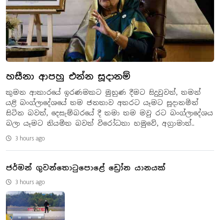
හසීනා ආපහු එන්න සූදානම්
කුමන ආකාරයේ ඉරණමකට මුහුණ දීමට සිදුවුවත්, තමන්
යළි බංග්ලාදේශයේ තම ජනතාව අතරට යෑමට සූදානමින්
සිටින බවත්, දෙසැම්බරයේ දී තමා තම මවු රට බංග්ලාදේශය
බලා යෑමට නියමිත බවත් විරෝධතා හමුවේ, අග්‍රාමාත්..
3 hours ago
ජර්මන් ගුවන්තොටුපොළේ ඩ්‍රෝන යානයක්
3 hours ago