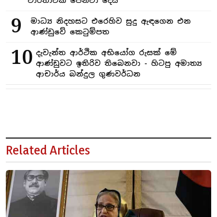
වාර්තාවක් පෙන්වා දෙයි
9
මාධ්‍ය නිදහසට එරෙහිව සුදු ඇඳගෙන එන
ආණ්ඩුවේ කෙටුම්පත
10
දැවැන්ත ආර්ථික අභියෝග රුසක් මේ
ආණ්ඩුවට ඉතිරිව තිබෙනවා - හිටපු අමාත්‍ය
ආචාර්ය බන්දුල ගුණවර්ධන
Related Articles