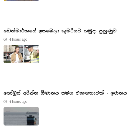
ඩෙන්මාර්කයේ ඉසබෙලා කුමරියට හමුදා පුහුණුව
4 hours ago
හෝමූස් අරින්න ඕමානය සමග එකඟතාවක් - ඉරානය
4 hours ago