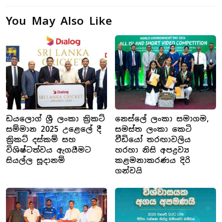
You May Also Like
ඩයලොග් ශ්‍රී ලංකා ක්‍රිකට්
නෙස්ලේ ලංකා සමාගම,
සම්මාන 2025 උළෙලේ දී
සමස්ත ලංකා කෙටි
ක්‍රිකට් දස්කම් සහ
වීඩියෝ තරඟාවලිය
විශිෂ්ටත්වය ඇගයීමට
හරහා නිසි අපද්‍රව්‍ය
සියල්ල සූදානම්
කළමනාකරණය දිරි
ගන්වයි