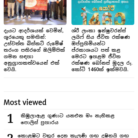
දැයට ආදර්ශයක් වෙමින්,
ශ්රී ලංකා ඉන්ෂුවරන්ස්
ශූරයෙකු සමඟින්:
ලයිෆ් සිය ජීවිත රක්ෂණ
උස්වත්ත බිස්කට් රුමේෂ්
ඔප්පුහිමියන්ට
තරංග පතිරගේ ඔලිම්පික්
ප්රකාශයට පත් කළ
ගමන සඳහා
මෙරට ඉහළම ජීවිත
අනුග්‍රාහකත්වයෙන් එක්
රක්ෂණ බෝනස් මුදල රු.
වෙයි.
කෝටි 1460ක් ඉක්මවයි.
Most viewed
1
කිඹුලාඇළ ගුණාට යනඑන මං නැතිකළ
පොලිස් ප්‍රහාරය
කොළඹට වතුර දෙන කැලණි ගඟ දුෂිතයි ගඟ