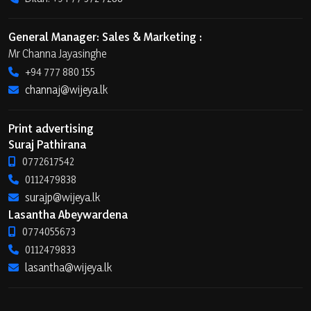
General Manager: Sales & Marketing :
Mr Channa Jayasinghe
+94 777 880 155
channaj@wijeya.lk
Print advertising
Suraj Pathirana
0772617542
0112479838
surajp@wijeya.lk
Lasantha Abeywardena
0774055673
0112479833
lasantha@wijeya.lk