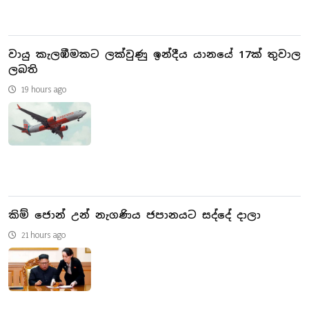
වායු කැලඹීමකට ලක්වුණු ඉන්දීය යානයේ 17ක් තුවාල
ලබති
19 hours ago
කිම් ජොන් උන් නැගණිය ජපානයට සද්දේ දාලා
21 hours ago