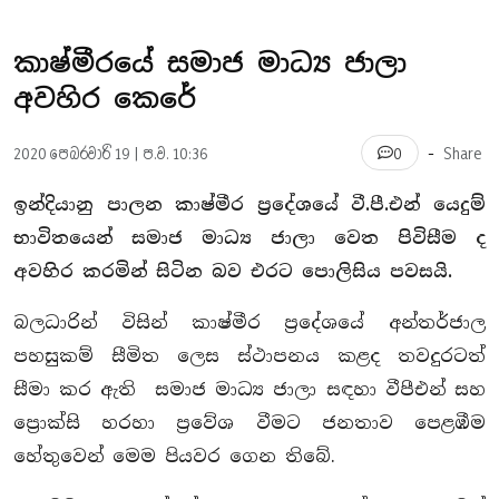
කාෂ්මීරයේ සමාජ මාධ්‍ය ජාලා
අවහිර කෙරේ
-
2020 පෙබරවාරි 19 | ප.ව. 10:36
Share
0
ඉන්දියානු පාලන කාෂ්මීර ප්‍රදේශයේ වී.පී.එන් යෙදුම්
භාවිතයෙන් සමාජ මාධ්‍ය ජාලා වෙත පිවිසීම ද
අවහිර කරමින් සිටින බව එරට පොලිසිය පවසයි.
බලධාරින් විසින් කාෂ්මීර ප්‍රදේශයේ අන්තර්ජාල
පහසුකම් සීමිත ලෙස ස්ථාපනය කළද තවදුරටත්
සීමා කර ඇති සමාජ මාධ්‍ය ජාලා සඳහා වීපීඑන් සහ
ප්‍රොක්සි හරහා ප්‍රවේශ වීමට ජනතාව පෙළඹීම
හේතුවෙන් මෙම පියවර ගෙන තිබේ.