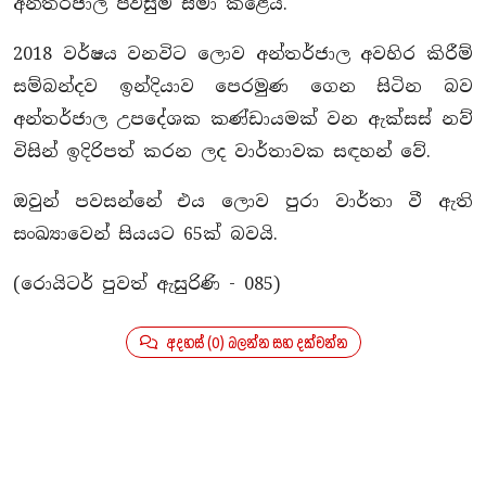
අන්තර්ජාල පිවිසුම් සීමා කළේය.
2018 වර්ෂය වනවිට ලොව අන්තර්ජාල අවහිර කිරීම්
සම්බන්දව ඉන්දියාව පෙරමුණ ගෙන සිටින බව
අන්තර්ජාල උපදේශක කණ්ඩායමක් වන ඇක්සස් නව්
විසින් ඉදිරිපත් කරන ලද වාර්තාවක සඳහන් වේ.
ඔවුන් පවසන්නේ එය ලොව පුරා වාර්තා වී ඇති
සංඛ්‍යාවෙන් සියයට 65ක් බවයි.
(රොයිටර් පුවත් ඇසුරිණි - 085)
අදහස් (0) බලන්න සහ දක්වන්න