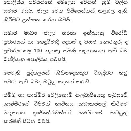
පොලිසිය පවසන්නේ මෙලෙස වෙනත් ක්‍රම වලින්
සමාජ මාධ්‍ය ජාලා වෙත පිවිසෙන්නන් කළබල ඇති
කිරීමට උත්සාහ කරන බවයි.
සමාජ මාධ්‍ය ජාලා හරහා ඉන්දියානු විරෝධී
ප්‍රචාරයන් හා බෙදුම්වාදී අදහස් ද ව්‍යාජ තොරතුරු ද
ප්‍රචාරය කළ 100 දෙනකු පමණ හඳුනාගෙන ඇති බව
බන්දියානු පොලිසිය පවසයි.
මෙවැනි පුද්ගලයන් කිහිපදෙනකුට විරුද්ධව නඩු
පවරා ඇති බවද ඔවුහු සඳහන් කරති.
ජම්මු හා කාෂ්මීර ටෙලිකොම් නිලධාරියෙකු පැවසුවේ
කාෂ්මීරයේ වීපීඑන් භාවිතය කඩාකප්පල් කිරීමට
මෘදුකාංග ඉංජිනේරුවන්ගේ කණ්ඩායම් කටයුතු
කරමින් සිටින බවයි.