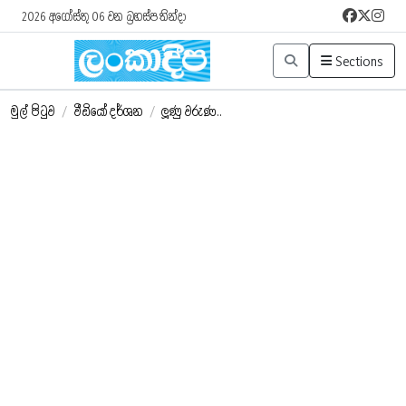
2026 අගෝස්තු 06 වන බ්‍රහස්පතින්දා
Sections
මුල් පිටුව
/
වීඩියෝ දර්ශන
/
ලූණු වරුණ..