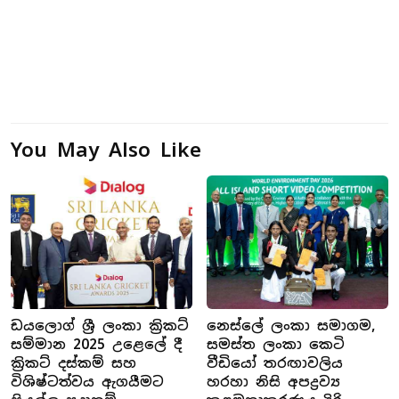
You May Also Like
ඩයලොග් ශ්‍රී ලංකා ක්‍රිකට්
නෙස්ලේ ලංකා සමාගම,
සම්මාන 2025 උළෙලේ දී
සමස්ත ලංකා කෙටි
ක්‍රිකට් දස්කම් සහ
වීඩියෝ තරඟාවලිය
විශිෂ්ටත්වය ඇගයීමට
හරහා නිසි අපද්‍රව්‍ය