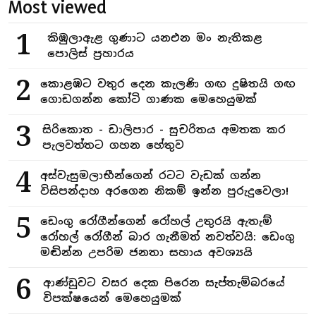
Most viewed
1
කිඹුලාඇළ ගුණාට යනඑන මං නැතිකළ
පොලිස් ප්‍රහාරය
2
කොළඹට වතුර දෙන කැලණි ගඟ දුෂිතයි ගඟ
ගොඩගන්න කෝටි ගාණක මෙහෙයුමක්
3
සිරිකොත - ඩාලිපාර - සුචරිතය අමතක කර
පැලවත්තට ගහන හේතුව
4
අස්වැසුමලාභීන්ගෙන් රටට වැඩක් ගන්න
විසිපන්දාහ අරගෙන නිකම් ඉන්න පුරුදුවෙලා!
5
ඩෙංගු රෝගීන්ගෙන් රෝහල් උතුරයි ඇතැම්
රෝහල් රෝගීන් බාර ගැනීමත් නවත්වයි: ඩෙංගු
මඬින්න උපරිම ජනතා සහාය අවශ්‍යයි
6
ආණ්ඩුවට වසර දෙක පිරෙන සැප්තැම්බරයේ
විපක්ෂයෙන් මෙහෙයුමක්