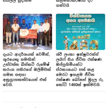
සියල්ල සූදානම්
කළමනාකරණය දිරි
ගන්වයි
දැයට ආදර්ශයක් වෙමින්,
ශ්රී ලංකා ඉන්ෂුවරන්ස්
ශූරයෙකු සමඟින්:
ලයිෆ් සිය ජීවිත රක්ෂණ
උස්වත්ත බිස්කට් රුමේෂ්
ඔප්පුහිමියන්ට
තරංග පතිරගේ ඔලිම්පික්
ප්රකාශයට පත් කළ
ගමන සඳහා
මෙරට ඉහළම ජීවිත
අනුග්‍රාහකත්වයෙන් එක්
රක්ෂණ බෝනස් මුදල රු.
වෙයි.
කෝටි 1460ක් ඉක්මවයි.