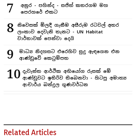
7
අනුර - පහින්ද - සජිත් කතරගම මහ
පෙරහරේ එකට
8
නිවෙසක් මිලදී ගැනීම අසීරුම රටවල් අතර
ලංකාව දෙවැනි තැනට - UN Habitat
වාර්තාවක් පෙන්වා දෙයි
9
මාධ්‍ය නිදහසට එරෙහිව සුදු ඇඳගෙන එන
ආණ්ඩුවේ කෙටුම්පත
10
දැවැන්ත ආර්ථික අභියෝග රුසක් මේ
ආණ්ඩුවට ඉතිරිව තිබෙනවා - හිටපු අමාත්‍ය
ආචාර්ය බන්දුල ගුණවර්ධන
Related Articles