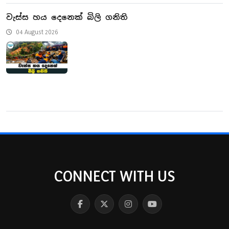
වැස්ස හය දෙනෙක් බිලි ගනිති
04 August 2026
CONNECT WITH US