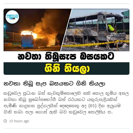
නවතා තිබූ සැප බසයකට ගිනි තියලා
කඩුවෙල ප්‍රධාන බස් නැවතුම්පොලෙහි සති පොල භූමිය අසල
නවතා තිබූ සුඛෝපභෝගී බස් රථයකට යතුරුපැදියකින්
පැමිණි නාදුනන පුද්ගලයින් දෙදෙනෙකු අද (05) දින අලුයම
ගිනි තබා පලා ගොස් ඇති බව කඩුවෙල පොලිසිය ප..
20 hours ago