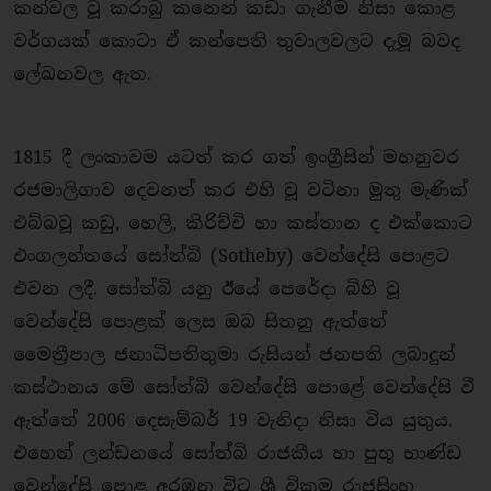
කන්වල වූ කරාබු කනෙන් කඩා ගැනීම නිසා කොළ
වර්ගයක් කොටා ඒ කන්පෙති තුවාලවලට දැමූ බවද
ලේඛනවල ඇත.
1815 දී ලංකාවම යටත් කර ගත් ඉංග්‍රීසින් මහනුවර
රජමාලිගාව දෙවනත් කර එහි වූ වටිනා මුතු මැණික්
එබ්බවූ කඩු, හෙලි, කිරිච්චි හා කස්තාන ද එක්කොට
එංගලන්තයේ සෝත්බි (Sotheby) වෙන්දේසි පොළට
එවන ලදී. සෝත්බි යනු ඊයේ පෙරේදා බිහි වූ
වෙන්දේසි පොළක් ලෙස ඔබ සිතනු ඇත්තේ
මෛත්‍රීපාල ජනාධිපතිතුමා රුසියන් ජනපති ලබාදුන්
කස්ථානය මේ සෝත්බි වෙන්දේසි පොළේ වෙන්දේසි වී
ඇත්තේ 2006 දෙසැම්බර් 19 වැනිදා නිසා විය යුතුය.
එහෙත් ලන්ඩනයේ සෝත්බි රාජකීය හා පුභූ භාණ්ඩ
වෙන්දේසි පොළ අරඹන විට ශ්‍රී වික්‍රම රාජසිංහ