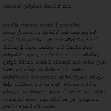
කෙනෙක් උපදින්නට හිතාවත් නැත.
සෝත්බි වෙන්දේසි පොළේ දී ලංකාවෙන්
මංකොල්ලාකන ලද රන්චේන් යාර කපා ඇත්තේ
අඟල් 20 මාලවලටය. මේ රත්‍රං චේන් මිල දී ගත්
කිසිවකු ශ්‍රී වික්‍රම රාජසිංහ නම් සිලෝන් එකේ
රජතුමෙකු ගැන දැන සිටියේ නැත. රත්‍රං චේන්වල
ලන්සුව වැඩිකර ගැනීමට වෙන්දේසි කරු කරන ලද්දේ
‘රජකුගේ’ දේපල වෙන්දේසි කරන රාජකීය
තත්ත්වයකට එංගලන්තයේ අම්මණ්ඩිලාගේ මොලය
පිස්සු වැට්ටීමය. තම ගෙලෙහි බඳින්නේ රාජකීය
දේපලක් යැයි මානසික අල්ලසක් ඔවුනට ඉන් ලැබුණි.
ලංකාවෙන් ගෙනා රත්‍රං චේන් ඉහලම ලන්සුවකට
වෙන්දේසී වූයේ මේ අයුරිනි.