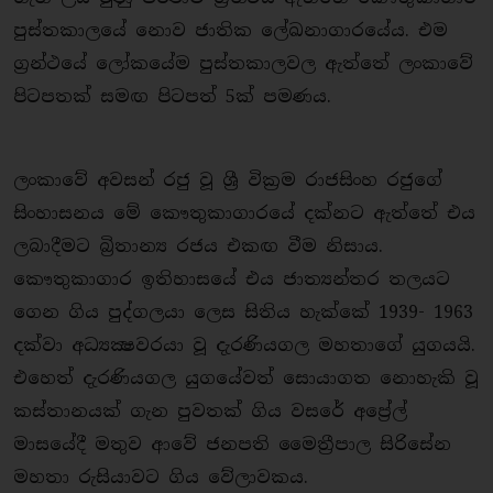
පුස්තකාලයේ නොව ජාතික ලේඛනාගාරයේය. එම
ග්‍රන්ථයේ ලෝකයේම පුස්තකාලවල ඇත්තේ ලංකාවේ
පිටපතක් සමඟ පිටපත් 5ක් පමණය.
ලංකාවේ අවසන් රජු වූ ශ්‍රී වික්‍රම රාජසිංහ රජුගේ
සිංහාසනය මේ කෞතුකාගාරයේ දක්නට ඇත්තේ එය
ලබාදීමට බ්‍රිතාන්‍ය රජය එකඟ වීම නිසාය.
කෞතුකාගාර ඉතිහාසයේ එය ජාත්‍යන්තර තලයට
ගෙන ගිය පුද්ගලයා ලෙස සිතිය හැක්කේ 1939- 1963
දක්වා අධ්‍යක්‍ෂවරයා වූ දැරණියගල මහතාගේ යුගයයි.
එහෙත් දැරණියගල යුගයේවත් සොයාගත නොහැකි වූ
කස්තානයක් ගැන පුවතක් ගිය වසරේ අප්‍රේල්
මාසයේදී මතුව ආවේ ජනපති මෛත්‍රීපාල සිරිසේන
මහතා රුසියාවට ගිය වේලාවකය.