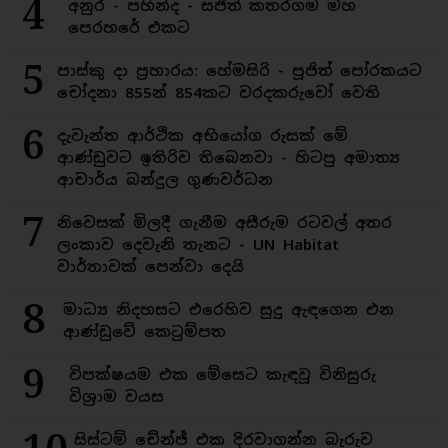
4
අනුර - පහින්ද - සජිත් කතරගම මහ
පෙරහරේ එකට
5
පාස්කු දා ප්‍රහාරය: හේමසිරි - පූජිත් පෝරකයට
චෝදනා 855න් 854කට වරදකරුවෝ වෙති
6
දැවැන්ත ආර්ථික අභියෝග රුසක් මේ
ආණ්ඩුවට ඉතිරිව තිබෙනවා - හිටපු අමාත්‍ය
ආචාර්ය බන්දුල ගුණවර්ධන
7
නිවෙසක් මිලදී ගැනීම අසීරුම රටවල් අතර
ලංකාව දෙවැනි තැනට - UN Habitat
වාර්තාවක් පෙන්වා දෙයි
8
මාධ්‍ය නිදහසට එරෙහිව සුදු ඇඳගෙන එන
ආණ්ඩුවේ කෙටුම්පත
9
විපක්ෂයම එක මේසෙට කැඳවූ විනිසුරු
විශ්‍රාම වයස
සිස්ටම් චේන්ජ් එක දිරවාගන්න බැරුව