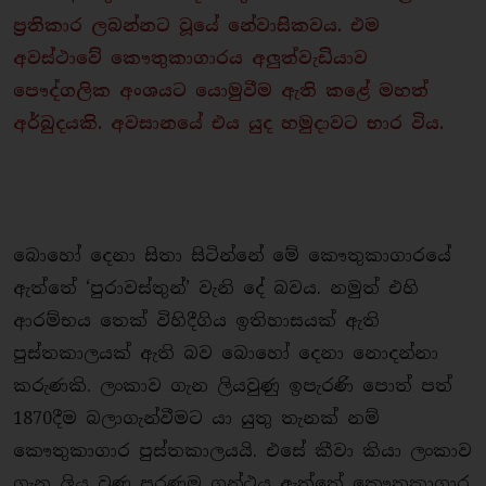
ප්‍රතිකාර ලබන්නට වූයේ නේවාසිකවය. එම
අවස්ථාවේ කෞතුකාගාරය අලුත්වැඩියාව
පෞද්ගලික අංශයට යොමුවීම ඇති කළේ මහත්
අර්බුදයකි. අවසානයේ එය යුද හමුදාවට භාර විය.
බොහෝ දෙනා සිතා සිටින්නේ මේ කෞතුකාගාරයේ
ඇත්තේ ‘පුරාවස්තුන්’ වැනි දේ බවය. නමුත් එහි
ආරම්භය තෙක් විහිදීගිය ඉතිහාසයක් ඇති
පුස්තකාලයක් ඇති බව බොහෝ දෙනා නොදන්නා
කරුණකි. ලංකාව ගැන ලියවුණු ඉපැරණි පොත් පත්
1870දීම බලාගැන්වීමට යා යුතු තැනක් නම්
කෞතුකාගාර පුස්තකාලයයි. එසේ කීවා කියා ලංකාව
ගැන ලිය වුණු පරණම ග්‍රන්ථය ඇත්තේ කෞතුකාගාර