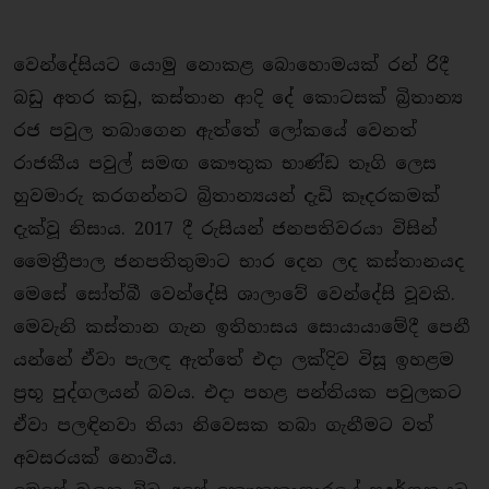
වෙන්දේසියට යොමු නොකළ බොහොමයක් රන් රිදී
බඩු අතර කඩු, කස්තාන ආදි දේ කොටසක් බ්‍රිතාන්‍ය
රජ පවුල තබාගෙන ඇත්තේ ලෝකයේ වෙනත්
රාජකීය පවුල් සමඟ කෞතුක භාණ්ඩ තෑගි ලෙස
හුවමාරු කරගන්නට බ්‍රිතාන්‍යයන් දැඩි කෑදරකමක්
දැක්වූ නිසාය. 2017 දී රුසියන් ජනපතිවරයා විසින්
මෛත්‍රීපාල ජනපතිතුමාට භාර දෙන ලද කස්තානයද
මෙසේ සෝත්බී වෙන්දේසි ශාලාවේ වෙන්දේසි වූවකි.
මෙවැනි කස්තාන ගැන ඉතිහාසය සොයායාමේදී පෙනී
යන්නේ ඒවා පැලඳ ඇත්තේ එද‌ා ලක්දිව විසූ ඉහළම
ප්‍රභූ පුද්ගලයන් බවය. එදා පහළ පන්තියක පවුලකට
ඒවා පලඳිනවා තියා නිවෙසක තබා ගැනීමට වත්
අවසරයක් නොවීය.