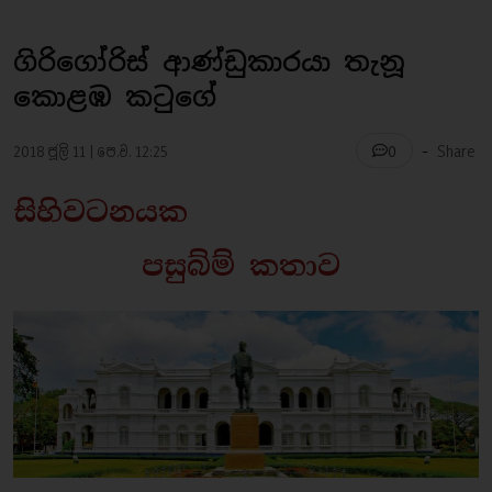
ගිරිගෝරිස් ආණ්ඩුකාරයා තැනූ
කොළඹ කටුගේ
-
2018 ජූලි 11 | පෙ.ව. 12:25
Share
0
සිහිවටනයක
පසුබ්ම් කතාව