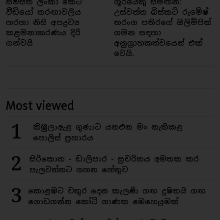
සමස්ත ලංකා කෙටි
ශූරයෙකු සමඟින්:
වීඩියෝ තරඟාවලිය
උස්වත්ත බිස්කට් රුමේෂ්
හරහා නිසි අපද්‍රව්‍ය
තරංග පතිරගේ ඔලිම්පික්
කළමනාකරණය දිරි
ගමන සඳහා
ගන්වයි
අනුග්‍රාහකත්වයෙන් එක්
වෙයි.
Most viewed
1
කිඹුලාඇළ ගුණාට යනඑන මං නැතිකළ
පොලිස් ප්‍රහාරය
2
සිරිකොත - ඩාලිපාර - සුචරිතය අමතක කර
පැලවත්තට ගහන හේතුව
3
කොළඹට වතුර දෙන කැලණි ගඟ දුෂිතයි ගඟ
ගොඩගන්න කෝටි ගාණක මෙහෙයුමක්