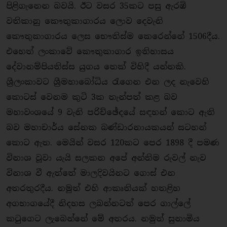
පිළිගැනෙන බවයි. ඊට වසර 35කට පසු ඇරඹි
වතිකානු කෞතුකාගාරය ලොව දෙවැනි
කෞතුකාගාරය ලෙස භෞතිස්ම කෙරෙන්නේ 1506දීය.
එහෙත් ලංකාවේ කෞතුකාගාර ඉතිහාසය
දේවානම්පියතිස්ස යුගය තෙක් විහිදී යන්නකි.
ශ්‍රීලංකාවට ශ්‍රීමහාබෝධිය රැගෙන එන ලද නැවෙහි
කොටස් වෙනම කුටි 3ක තැන්පත් කළ බව
මහාවංශයේ 9 වැනි පරිච්ඡේදයේ සඳහන් කොට ඇති
බව මහාචාර්ය සේනක බණ්ඩාරනායකයන් සටහන්
කොට ඇත. මෙයින් වසර 120කට පෙර 1898 දී පමණ
විනාශ වූවා යැයි සලකන අපේ අන්තිම රුවල් නැව
විනාශ වී ඇත්තේ මාලදිවයිනට ගොස් එන
අතරතුරදීය. නමුත් එහි ආකෘතියක් හතළිහ
අගභාගයේදී නිදහස ලබන්නටත් පෙර ගාල්ලේ
කටුගෙට ලැබෙන්නේ මේ අතරය. නමුත් සුනාමිය