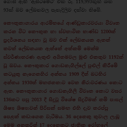
ගොස් ඇති ‘ඇස්ටිමේට්’ එක රු. 119,993කුත් ශත
93ක් බව ලේඛනවල පැහැදිලිව දක්වා තිබේ.
කෞතුකාගාරය ආරම්භයේ ආණ්ඩුකාරවරයා විවෘත
කරන විට කෞතුක හා ස්වභාවික භාණ්ඩ 1200ක්
ප්‍රදර්ශනය සඳහා වූ බව එක් ලේඛනයක ඇතත්
තවත් ලේඛනයක ඇත්තේ අත්කම් මෙන්ම
ස්වර්ණාභරණ ඇතුළු අයිතමවල මුළු එකතුව 1192ක්
වූ බවය. කෞතුකාර ගොඩනැගිල්ලේ පුළුල් කිරීමේ
කටයුතු නැගෙනහිර අන්තය 1909 දීත් බටහිර
අන්තය 1930ත් මහජනතාව වෙත නිරාවරණය කොට
ඇත. කෞතුකාගාර ගොඩනැගිලි විවෘත කොට වසර
136කට පසු 2013 දී සිදුවූ විශේෂ සිදුවීමක් නම් පාසල්
ශිෂ්‍ය ශිෂ්‍යාවන් පිරිසක් සමඟ එහි දැව තරප්පු
පෙළක් කඩාගෙන වැටීමය. 36 දෙනෙකු තුවාල ලැබූ
මෙම අනතුරින් 17 දෙනෙකුට ජාතික රෝහලේ