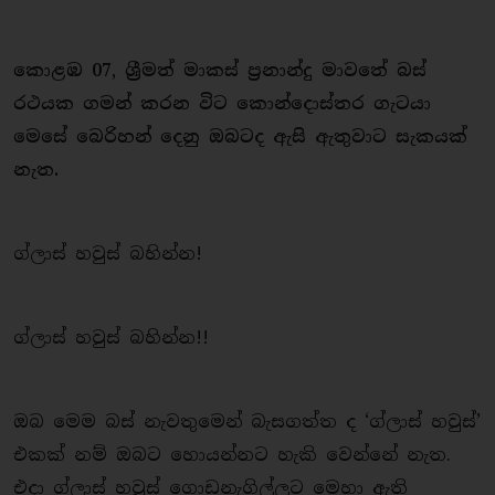
කොළඹ 07, ශ්‍රීමත් මාකස් ප්‍රනාන්දු මාවතේ බස්
රථයක ගමන් කරන විට කොන්දොස්තර ගැටයා
මෙසේ බෙරිහන් දෙනු ඔබටද ඇසි ඇතුවාට සැකයක්
නැත.
ග්ලාස් හවුස් බහින්න!
ග්ලාස් හවුස් බහින්න!!
ඔබ මෙම බස් නැවතුමෙන් බැසගත්ත ද ‘ග්ලාස් හවුස්’
එකක් නම් ඔබට හොයන්නට හැකි වෙන්නේ නැත.
එදා ග්ලාස් හවුස් ගොඩනැගිල්ලට මෙහා ඇති