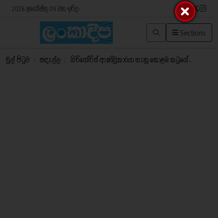
2026 අගෝස්තු 09 වන ඉරිදා
Sections
මුල් පිටුව
/
සඳැල්ල
/
ගිරිගෝරිස් ආණ්ඩුකාරයා තැනූ කොළඹ කටුගේ..