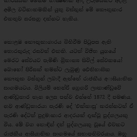
කාර්යයක මෙන්ම තාක්‍ෂණික ආදී උරුමයකට අදාළ
අමිල වටිනාකමකින් යුතු වස්තුන් මේ කෞතුකාර
එකතුව සරසනු දක්නට හැකිය.
කොළඹ කෞතුකාගාරය බිහිවීම පිටුපස ඇති ​
තොරතුරුද රසවත් එකකි. යටත් විජිත යුගයේ
මෙරට සේවයට පැමිණි බ්‍රිතාන්‍ය සිවිල් සේවකයෝ
බොහෝ පිරිසක් තමන්ට ලැබුණු ඓතිහාසික
කෞතුක වස්තුන් ලබාදී ඇත්තේ රාජකීය අාසියාතික
සංගමයටය. විලියම් හෙන්රි ග්‍රෙගරි ලංකාණ්ඩුවේ
ආණ්ඩුකාර තැන ලෙස පත්ව එන්නේ 1872 දී පමණය.
නව ආණ්ඩුකාරයා පැරණි දේ ‘එක්කාසු’ කරන්නටත් ඒ
පැරණි දේටත් පුදුමාකාර ආදරයක් දැක්වූ පුද්ගලයකු
විය. මේ වග හොඳින් දත් පුද්ගලයකු වූයේ එවකට
රාජකීය ආසියාතික සංගමයේ සභාපතිවරයාය. ඔහු