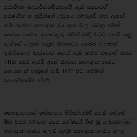
පුරාවිද්‍යා දෙපාර්තමේන්තුවේ ඇති සෙනරත්
පරණවිතාන සූරින්ගේ උඩුකය පිළිරුවේ එක් ඇසක්
නම් ජාතික කෞතුකාරය දෙස බලා සිටිනු මෙන්
පෙනිය හැකිය. තොරතුරු විචාරීමේදී ඔබට පෙනී යනු
ඇත්තේ ග්ලාස් හවුස් ව්‍යාපාරය නාමය පමණක්
ඉතිරිකොට කටුගෙට ගොස් ඇති බවය. එහෙත් වසර
141ට පෙර ඇරඹි අපේ ජාතික කෞතුකාගාරය
නොහොත් කටුගේ නම් 1877 සිට තවමත්
නොවෙනස්ව පවතී.
කෞතුකාගාර ඉතිහාසය පිරික්සීමේදී පෙනී යන්නේ
මීට වසර 547කට පෙර රෝමයේ බිහි වූ කැපිටොලින්
කෞතුකාගාරය ලොව පළමු කෞතුකාගාරය ලෙස