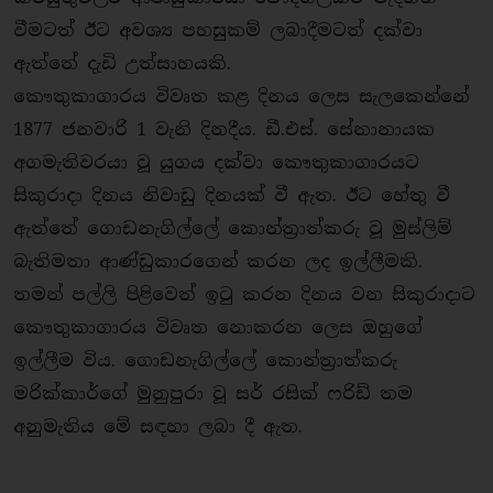
වීමටත් ඊට අවශ්‍ය පහසුකම් ලබාදීමටත් දක්වා
ඇත්තේ දැඩි උත්සාහයකි.
කෞතුකාගාරය විවෘත කළ දිනය ලෙස සැලකෙන්නේ
1877 ජනවාරි 1 වැනි දිනදීය. ඩී.එස්. සේනානායක
අගමැතිවරයා වූ යුගය දක්වා කෞතුකාගාරයට
සිකුරාදා දිනය නිවාඩු දිනයක් වී ඇත. ඊට හේතු වී
ඇත්තේ ගොඩනැගිල්ලේ කොන්ත්‍රාත්කරු වූ මුස්ලිම්
බැතිමතා ආණ්ඩුකාරගෙන් කරන ලද ඉල්ලීමකි.
තමන් පල්ලි පිළිවෙත් ඉටු කරන දිනය වන සිකුරාද‌ාට
කෞතුකාගාරය විවෘත නොකරන ලෙස ඔහුගේ
ඉල්ලීම විය. ගොඩනැගිල්ලේ කොන්ත්‍රාත්කරු
මරික්කාර්ගේ මුනුපුරා වූ සර් රසික් ෆරිඩ් තම
අනුමැතිය මේ සඳහා ලබා දී ඇත.