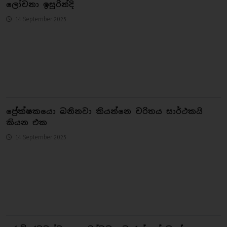
ලෝචනා ඉසුරින්දි
14 September 2025
ප්‍රේක්ෂකයො බනිනවා කියන්නෙ චරිතය සාර්ථකයි
කියන එක
14 September 2025