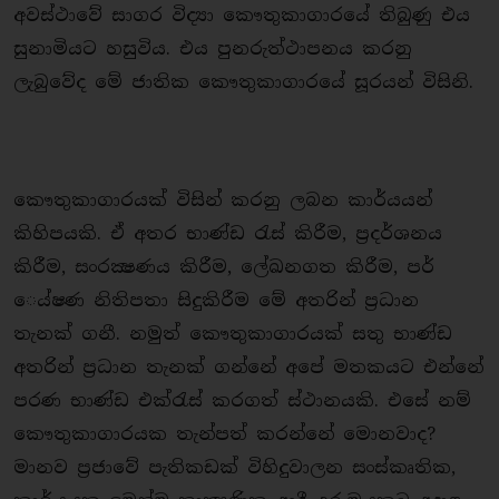
අවස්ථාවේ සාගර විද්‍යා කෞතුකාගාරයේ තිබුණු එය
සුනාමියට හසුවිය. එය පුනරුත්ථාපනය කරනු
ලැබුවේද මේ ජාතික කෞතුකාගාරයේ සූරයන් විසිනි.
කෞතුකාගාරයක් විසින් කරනු ලබන කාර්යයන්
කිහිපයකි. ඒ අතර භාණ්ඩ රැස් කිරීම, ප්‍රදර්ශනය
කිරීම, සංරක්‍ෂණය කිරීම, ලේඛනගත කිරීම, පර්​
ෙ‌ය්ෂණ නිතිපතා සිදුකිරීම මේ අතරින් ප්‍රධාන
තැනක් ගනී. නමුත් කෞතුකාගාරයක් සතු භාණ්ඩ
අතරින් ප්‍රධාන තැනක් ගන්නේ අපේ මතකයට එන්නේ
පරණ භාණ්ඩ එක්රැස් කරගත් ස්ථානයකි. එසේ නම්
කෞතුකාගාරයක තැන්පත් කරන්නේ මොනවාද?
මානව ප්‍රජාවේ පැතිකඩක් විහිදුවාලන සංස්කෘතික,