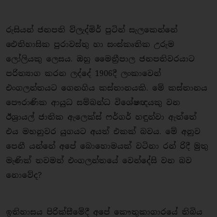
රුසියන් ජනපති ව්ලැද්මිර් පුටින් සැලකෙන්නේ
ඓතිහාසික පුරාවස්තු හා සංස්කෘතික උරුම
ලෝලියකු ලෙසය. ඔහු මෛත්‍රීපාල ජනපතිවරයාට
පරිත්‍යාග කරන ලද්දේ 1906දී ලංකාවෙන්
එංගලන්තයට ගෙනගිය කස්තානයකි. මේ කස්තානය
පෞරාණික ආයුධ සම්බන්ධ විශේෂඥයකු වන
ඊශ්‍රායල් ජාතික ඇලෙක්ස් ෆර්ගර් හඳුන්වා ඇත්තේ
එය මහනුවර යුගයට අයත් එකක් බවය. මේ අනුව
පෙනී යන්නේ අපේ බොහොමයක් වටිනා රන් රිදී මුතු
මැණික් තවමත් එංගලන්තයේ වෙන්දේසි වන බව
නොවේද?
ඉතිහාසය පිරික්සීමේදී අපේ කෞතුකාගාරයේ තිබිය