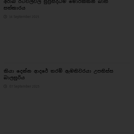
අරාබි රටවල්වල සුප්‍රසිද්ධම මොරක්කන් බාත්
සත්කාරය
14 September 2025
කියා දෙන්න ආදරේ තරම් ඇමතිවරයා උපතිස්ස
බාලසූරිය
07 September 2025