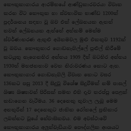
කෞතුකාගාරය ආරම්භයේ ආණ්ඩුකාරවරයා විවෘත
කරන විට කෞතුක හා ස්වභාවික භාණ්ඩ 1200ක්
ප්‍රදර්ශනය සඳහා වූ බව එක් ලේඛනයක ඇතත්
තවත් ලේඛනයක ඇත්තේ අත්කම් මෙන්ම
ස්වර්ණාභරණ ඇතුළු අයිතමවල මුළු එකතුව 1192ක්
වූ බවය. කෞතුකාර ගොඩනැගිල්ලේ පුළුල් කිරීමේ
කටයුතු නැගෙනහිර අන්තය 1909 දීත් බටහිර අන්තය
1930ත් මහජනතාව වෙත නිරාවරණය කොට ඇත.
කෞතුකාගාර ගොඩනැගිලි විවෘත කොට වසර
136කට පසු 2013 දී සිදුවූ විශේෂ සිදුවීමක් නම් පාසල්
ශිෂ්‍ය ශිෂ්‍යාවන් පිරිසක් සමඟ එහි දැව තරප්පු පෙළක්
කඩාගෙන වැටීමය. 36 දෙනෙකු තුවාල ලැබූ මෙම
අනතුරින් 17 දෙනෙකුට ජාතික රෝහලේ ප්‍රතිකාර
ලබන්නට වූයේ නේවාසිකවය. එම අවස්ථාවේ
කෞතුකාගාරය අලුත්වැඩියාව පෞද්ගලික අංශයට