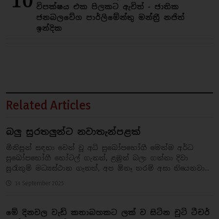
10
විපක්ෂය එක පිලකට ඇවිත් - ජාතික
ජනබලවේග පාර්ලිමේන්තු මන්ත්‍රී නජිත්
ඉන්දික
Related Articles
බලු සුරතලුන්ට නවාතැන්පළක්
මිනිසුන් සඳහා වෙන් වූ අධි සුඛෝපභෝගී මෙන්ම අර්ධ
සුඛෝපභෝගී හෝටල් ගැනත්, ළමුන් බලා ගන්නා දිවා
සුරැකුම් මධ්‍යස්ථාන ගැනත්, අප ඕනෑ තරම් අසා තියෙනවා...
14 September 2025
මේ දිනවල වැඩි කතාබහකට ලක් ව සිටින චූටි ටීචර්