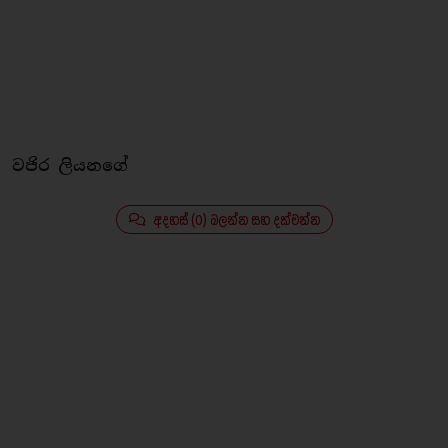
වජිර ලියනගේ
අදහස් (0) බලන්න සහ දක්වන්න