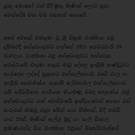
යුතු බොහෝ රන්-රිදී-මුතු මැණික් ලොව පුරා
වෙන්දේසි වන බව රහසක් නොවේ.
අපේ අවසන් රජතුමා වූ ශ්‍රී වික්‍රම රාජසිංහ රජු
දුම්බරදී අත්අඩංගුවට ගත්තේ 1815 පෙබරවාරි 18
වැනිද‌ාය. රාජසිංහ රජු අත්අඩංගුවට පත්වෙන
අවස්ථාවේ එතුමා සතුව තිබූ දේපළ ඉංග්‍රීසි ආණ්ඩුවට
භාරදෙන ලද්දේ සුප්‍රකට එක්නැලිගොඩ රටේ රාල හා
ඉංග්‍රීසි සෙබළුන්ය. ඇතැම් ලේඛනවල එක්නැලිගොඩ
යම් පරිවර්තන කාර්යක නියළුණු බවද සඳහන්ය. රජු
අත්අඩංගුවට ගත් අවස්ථාවේ ඉන්දියාවෙන් ගෙනා රන්
කරුවන් නිමවූ රත්‍රං චේන් යාර විස්සක්, රිදී හවඩි
යාර 20ක්, මැණික් ඇල්ලූ මුදු හා තැලි විශාල
ප්‍රමාණයක්ද විය. රාජසිංහ රජුගේ බිසෝවරුන්ගේ