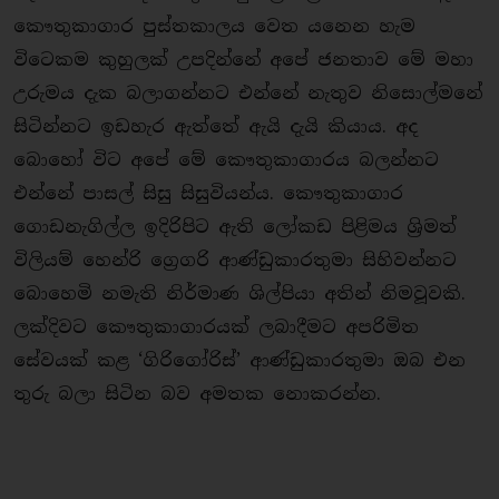
කෞතුකාගාර පුස්තකාලය වෙත යනෙන හැම
විටෙකම කුහුලක් උපදින්නේ අපේ ජනතාව මේ මහා
උරුමය දැක බලාගන්නට එන්නේ නැතුව නිසොල්මනේ
සිටින්නට ඉඩහැර ඇත්තේ ඇයි දැයි කියාය. අද
බොහෝ විට අපේ මේ කෞතුකාගාරය බලන්නට
එන්නේ පාසල් සිසු සිසුවියන්ය. කෞතුකාගාර
ගොඩනැගිල්ල ඉදිරිපිට ඇති ලෝකඩ පිළිමය ශ්‍රිමත්
විලියම් හෙන්රි ග්‍රෙගරි ආණ්ඩුකාරතුමා සිහිවන්නට
බොහෙමි නමැති නිර්මාණ ශිල්පියා අතින් නිමවූවකි.
ලක්දිවට කෞතුකාගාරයක් ලබාදීමට අපරිමිත
සේවයක් කළ ‘ගිරිගෝරිස්’ ආණ්ඩුකාරතුමා ඔබ එන
තුරු බලා සිටින බව අමතක නොකරන්න.