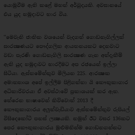
යොමුවීම ඇති කළේ මහත් අර්බුදයකි. අවසානයේ
එය යුද හමුදාවට භාර විය.
‘‘මෙවැනි ජාතික වශයෙන් වැදගත් ගොඩනැගිල්ලක්
සංරක්‍ෂණයට පෞද්ගලික ආයතනයකට දෙනවාට
වඩා පැරණි ගොඩනැගිලි සංරක්‍ෂණ ගැන අත්දැකීම්
ඇති යුද හමුද‌ාවට භාරදීමට අප රජයෙන් ඉල්ලා
සිටියා. ඇස්තමේන්තුව මිලියන 225. ආරක්‍ෂක
අමාත්‍යාංශ අපේ ඉල්ලීම පිළිගත්තා යි කෞතුකාගාර
අධිකාරිවරයා ඒ අවස්ථාවේ ප්‍රකාශයක් කර ඇත.
තේරෙන භාෂාවෙන් කිව්වොත් 2013 දී
කෞතුකාගාරය අලුත්වැඩියාව ඇස්තමේන්තුව රුපියල්
විසිදෙකෝටි පනස් ලක්‍ෂයකි. නමුත් ඊට වසර 136කට
පෙර කෞතුකාගාරය මුළුමනින්ම ගොඩනගන්නට