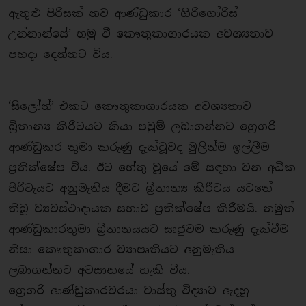
ඇතුළු පිරිසක් නව ආණ්ඩුකාර ‘ගිරිගෝරිස්
උන්නාන්සේ’ හමු වී කෞතුකාගාරයක අවශ්‍යතාව
පහ‌ද‌ා දෙන්නට විය.
‘සිලෝන්’ එකට කෞතුකාගාරයක අවශ්‍යතාව
බ්‍රිතාන්‍ය කිරීටයට කියා පවුම් ලබාගන්නට ග්‍රෙගරි
ආණ්ඩුකර තුමා කරුණු දැක්වූවද මුලින්ම ඉල්ලීම
ප්‍රතික්ෂේප විය. ඊට හේතු වූයේ මේ සඳහා වන අධික
පිරිවැයට අනුමැතිය දීමට බ්‍රිතාන්‍ය කිරීටය යටතේ
තිබූ ව්‍යවස්ථාද‌ායක සභාව ප්‍රතික්ෂේප කිරීමයි. නමුත්
ආණ්ඩුකාරතුමා බ්‍රිතානයයට සෘජුවම කරුණු දැක්වීම
නිසා කෞතුකාගාර ව්‍යාපෘතියට අනුමැතිය
ලබාගන්නට අවසානයේ හැකි විය.
ග්‍රෙගරි ආණ්ඩුකාරවරයා වාස්තු විද්‍යාව ඇදහූ