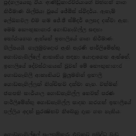
පුද්ගලයෙකු විය. ආණ්ඩුකාරවරයාගේ සිත්ගත් ගෘහ
නිර්මාණ ශිල්පියා වූයේ ජේමිස් ස්විදර්ය. ඇතැම්
ලේඛනවල එම නම ජේ.ජී ස්මිදර් ලෙසද දක්වා ඇත.
මෙම කෞතුකාගාර ගොඩනැගිල්ල සඳහා
තෝරාගෙන ඇත්තේ ඉතාලියේ ගෘහ නිර්මාණ
ශිල්පයයි. ගාලුමුවදොර ඇති පැරණි පාර්ලිමේන්තු
ගොඩනැගිල්ලේ ආකෘතිය සඳහා යොදාගෙන ඇත්තේ.
ඉතාලියේ දේවස්ථානයක් වූවත් මේ කෞතුකාගාර
ගොඩනැගිලි ආකෘතියට මුලුමනින් ඉතාලි
ගොඩනැගිල්ලක් නිශ්චිතව දක්වා නැත. වත්මන්
ජනපති කාර්යාල ගොඩනැගිල්ල හෙවත් පරණ
පාර්ලිමේන්තු ගොඩනැගිල්ල පාදක කරගත් ඉතාලියේ
පල්ලිය අදත් සුරක්‍ෂිතව තිබෙනු දැක ගත හැකිය.
ගොඩනැගිල්ලේ සැලසුම්කරු එවකට ප්‍රසිද්ධ වැඩ