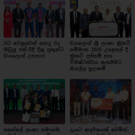
රට වෙනුවෙන් පොදු රද
ඩයලොග් ශ්‍රී ලංකා ක්‍රිකට්
මඩුලු රන්-රිදී දිනූ පුතුන්ට
සම්මාන 2025 උළෙලේ දී
ඩයලොග් උපහාර
ක්‍රිකට් දස්කම් සහ
විශිෂ්ටත්වය ඇගයීමට
සියල්ල සූදානම්
නෙස්ලේ ලංකා සමාගම,
දැයට ආදර්ශයක් වෙමින්,