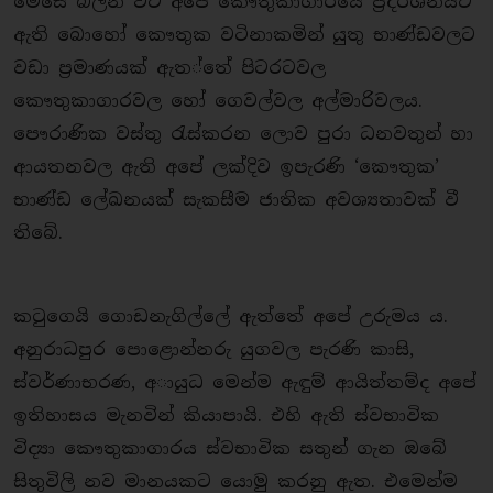
මෙසේ බලන විට අපේ කෞතුකාගාරයේ ප්‍රදර්ශනයට
ඇති බොහෝ කෞතුක වටිනාකමින් යුතු භාණ්ඩවලට
වඩා ප්‍රමාණයක් ඇත​්තේ පිටරටවල
කෞතුකාගාරවල හෝ ගෙවල්වල අල්මාරිවලය.
පෞරාණික වස්තු රැස්කරන ලොව පුරා ධනවතුන් හා
ආයතනවල ඇති අපේ ලක්දිව ඉපැරණි ‘කෞතුක’
භාණ්ඩ ලේඛනයක් සැකසීම ජාතික අවශ්‍යතාවක් වී
තිබේ.
කටුගෙයි ගොඩනැගිල්ලේ ඇත්තේ අපේ උරුමය ය.
අනුරාධපුර පොළොන්නරු යුගවල පැරණි කාසි,
ස්වර්ණාභරණ, අායුධ මෙන්ම ඇඳුම් ආයිත්තම්ද අපේ
ඉතිහාසය මැනවින් කියාපායි. එහි ඇති ස්වභාවික
විද්‍යා කෞතුකාගාරය ස්වභාවික සතුන් ගැන ඔබේ
සිතුවිලි නව මානයකට යොමු කරනු ඇත. එමෙන්ම