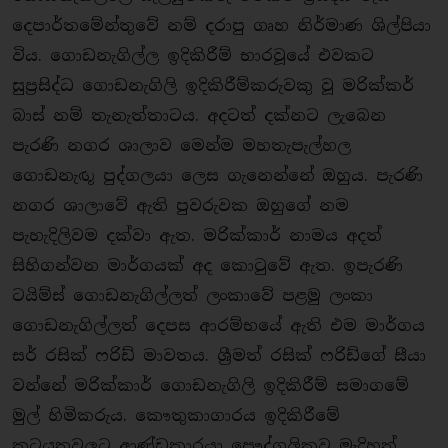
දෙපාර්තමේන්තුවේ නම් දරාපු ගෘහ නිර්මාණ ශිල්පියා
විය. ගොඩනැගිල්ල ඉදිකිරීම් භාරවූයේ එවකට
සුප්‍රසිද්ධ ගොඩනැගිලි ඉදිකිරීම්කරුවකු වූ මරික්කර්
බාස් නම් තැනැත්තාටය. අදටත් දක්නට ලැබෙන
පැරණි නගර ශාලාව මෙන්ම මහතැපැල්හල
ගොඩනැඟූ පුද්ගලයා ලෙස ගැනෙන්නේ ඔහුය. පැරණි
නගර ශාලාවේ ඇති පුවරුවක ඔහුගේ නම
පැහැදිලිවම දක්වා ඇත. මරික්කාර් නාමය අදත්
සිහිගන්වන මාර්ගයක් අද කොටුවේ ඇත. ඉපැරණි
ටයිම්ස් ගොඩනැගිල්ලත් ලංකාවේ පළමු ලංකා
ගොඩනැගිල්ලත් දෙපස ආරම්භයේ ඇති එම මාර්ගය
සර් රසික් ෆරිඩ් මාවතය. ශ්‍රීමත් රසික් ෆරිඩ්ගේ සීයා
වන්නේ මරික්කාර් ගොඩනැගිලි ඉදිකිරීම් සමාගමේ
මුල් හිමිකරුය. කෞතුකාගාරය ඉදිකිරීමේ
කටයුතුවලට ආණ්ඩුකාරයා පෞද්ගලිකව මැදිහත්