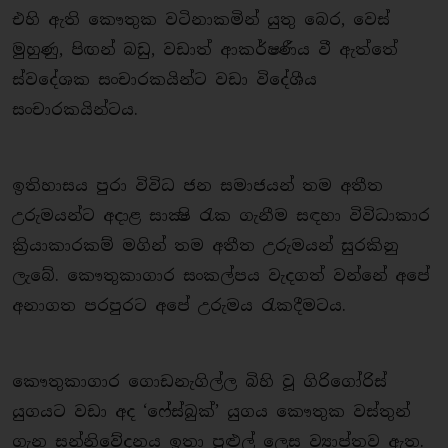
එහි ඇති කෞතුක වටිනාකමින් යුතු බෙර, වෙස්
මුහුණු, පිඟන් බඩු, වඩාත් ආකර්ෂණීය වී ඇත්තේ
ස්වදේශක සංචාරකයින්ට වඩා විදේශීය
සංචාරකයින්ටය.
ඉතිහාසය පුරා විවිධ ජන සමාජයන් තම අතීත
උරුමයන්ට අදාළ සාක්‍ෂි රැක ගැනීම සඳහා විවිධාකාර
ක්‍රියාකාරකම් මගින් තම අතීත උරුමයන් සුරකිනු
ලැබේ. කෞතුකාගාර සංකල්පය වැදගත් වන්නේ අපේ
අනාගත පරපුරට අපේ උරුමය රැකදීමටය.
කෞතුකාගාර ගොඩනැගිල්ල බිහි වූ ගිරිගෝරිස්
යුගයට වඩා අද ‘ෆේස්බුක්’ යුගය කෞතුක වස්තුන්
ගැන සන්නිවේදනය ඉතා පුළුල් ලෙස ව්‍යාප්තව ඇත.