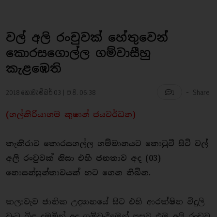
වල් අලි රංචුවක් හේතුවෙන්
කොරසගොල්ල ගම්වාසීහු
කැළඹෙති
-
2018 නොවැම්බර් 03 | ප.ව. 06:38
Share
1
(ගල්කිරියාගම කුෂාන් ජයවර්ධන)
කැකිරාව කොරසගල්ල ගම්මානයට කොටුවී සිටි වල්
අලි රංචුවක් නිසා එහි ජනතාව අද (03)
නොසන්සුන්තාවයක් හට ගෙන තිබින.
කලාවැව ජාතික උද්‍යානයේ සිට එහි ආරක්ෂිත විදුලි
වැට බිඳ දමමින් අද ගම්වැදීමෙන් පසුව එම අලි රංචුව