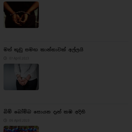
මත් කුඩු සමඟ කාන්තාවක් අල්ලයි
07 April 2023
බිම් බෝම්බ සොයන දෑත් කඹ අදිති
06 April 2023