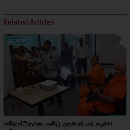
Related Articles
සම්බන්ධීකරණ කමිටු අනුමැතියක් නැතිව