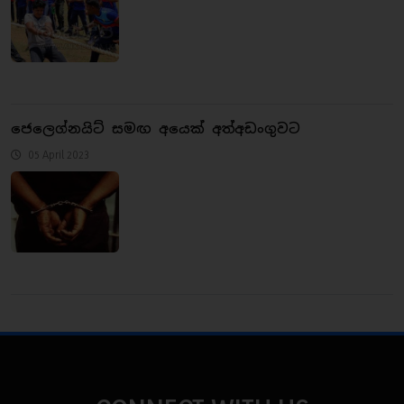
ජෙලෙග්නයිට් සමඟ අයෙක් අත්අඩංගුවට
05 April 2023