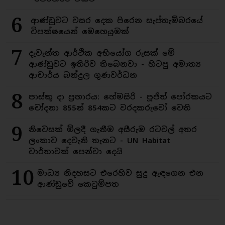
6
ආණ්ඩුවට වසර දෙක පිරෙන සැප්තැම්බරයේ
විපක්ෂයෙන් මෙහෙයුමක්
7
දැවැන්ත ආර්ථික අභියෝග රුසක් මේ
ආණ්ඩුවට ඉතිරිව තිබෙනවා - හිටපු අමාත්‍ය
ආචාර්ය බන්දුල ගුණවර්ධන
8
පාස්කු දා ප්‍රහාරය: හේමසිරි - පූජිත් පෝරකයට
චෝදනා 855න් 854කට වරදකරුවෝ වෙති
9
නිවෙසක් මිලදී ගැනීම අසීරුම රටවල් අතර
ලංකාව දෙවැනි තැනට - UN Habitat
වාර්තාවක් පෙන්වා දෙයි
10
මාධ්‍ය නිදහසට එරෙහිව සුදු ඇඳගෙන එන
ආණ්ඩුවේ කෙටුම්පත