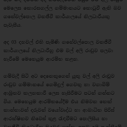
මෙලෙස කොරසගල්ල ගම්මානයට කොටුවී ඇති බව
ගනේවල්පොල වනජීවී කාර්යාලයේ නිලධාරීයකු
පැවැසීය.
අද 03 දහවල් එහි පැමිණි ගනේවල්පොල වනජීවී
කාර්යාලයේ නිලධාරීහු එම වල් අලි රංචුව පලවා
හැරීමේ මෙහෙයුම ආරම්භ කළහ.
ගම්වැදී සිටි අට දෙනෙකුගෙන් යුතු වල් අලි රංචුව
රංචුව ගම්මානයේ ගෙමිදුල් ගෙවතු හා වගාබිම්
ආශ්‍රිතව කලහකාරී ලෙස හැසිරීමට පටන් ගන්නට
විය. මෙහෙයුම ආරම්භයේදීම එය නිමවන තෙක්
කාන්තාවන් දරුවන් වයෝවෘද්ධ හා ආබාධිත පිරිස්
ආරක්ෂිතව නිවෙස් තුළ රැඳවීමට පොලිසිය හා