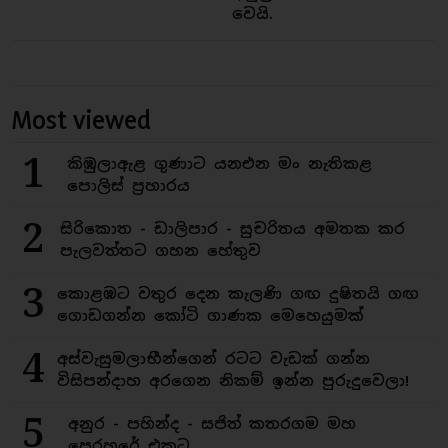
වෙයි.
Most viewed
1
කිඹුලාඇළ ගුණාට යනඑන මං නැතිකළ
පොලිස් ප්‍රහාරය
2
සිරිකොත - ඩාලිපාර - සුචරිතය අමතක කර
පැලවත්තට ගහන හේතුව
3
කොළඹට වතුර දෙන කැලණි ගඟ දුෂිතයි ගඟ
ගොඩගන්න කෝටි ගාණක මෙහෙයුමක්
4
අස්වැසුමලාභීන්ගෙන් රටට වැඩක් ගන්න
විසිපන්දාහ අරගෙන නිකම් ඉන්න පුරුදුවෙලා!
5
අනුර - පහින්ද - සජිත් කතරගම මහ
පෙරහරේ එකට