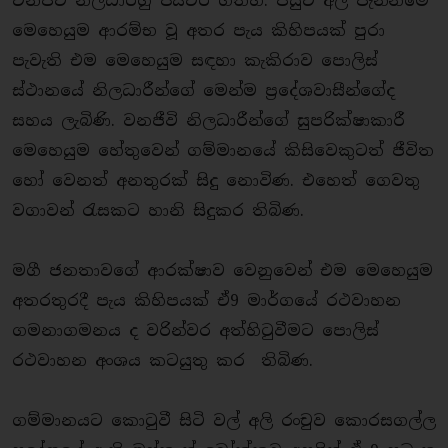
වනජීවී නිලධාරීහු පියවර ගත්හ. පසුව අලි පැන්නීමේ
මෙහෙයුම ආරම්භ වූ අතර පැය කිහිපයක් පුරා
පැවැති එම මෙහෙයුම සඳහා කැකිරාව පොලිස්
ස්ථානයේ නිලධාරීන්ගේ මෙන්ම ප්‍රදේශවාසීන්ගේද
සහය ලැබිණි. වනජීවි නිලධාරීන්ගේ සුපරික්ෂාකාරී
මෙහෙයුම හේතුවෙන් ගම්මානයේ කිසිවෙකුටත් ජීවිත
හෝ වෙනත් අනතුරක් සිදු නොවිණ. එහෙත් ගෙවතු
වගාවන් රැසකට හානි සිදුකර තිබිණ.
මගී ජනතාවගේ ආරක්ෂාව වෙනුවෙන් එම මෙහෙයුම
අතරතුරදී පැය කිහිපයක් ඒ9 මාර්ගයේ රථවාහන
ගමනාගමනය ද වරින්වර අත්හිටුවීමට පොලිස්
රථවාහන අංශය කටයුතු කර තිබිණ.
ගම්මානයට කොටුවී සිටි වල් අලි රංචුව කොරසගල්ල