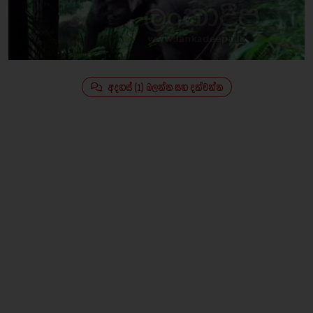
අදහස් (1) බලන්න සහ දක්වන්න