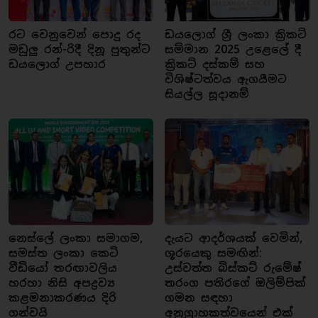
රට වෙනුවෙන් පොදු රද
ඩයලොග් ශ්‍රී ලංකා ක්‍රිකට්
මඩුලු රන්-රිදී දිනූ පුතුන්ට
සම්මාන 2025 උළෙලේ දී
ඩයලොග් උපහාර
ක්‍රිකට් දස්කම් සහ
විශිෂ්ටත්වය ඇගයීමට
සියල්ල සූදානම්
නෙස්ලේ ලංකා සමාගම,
දැයට ආදර්ශයක් වෙමින්,
සමස්ත ලංකා කෙටි
ශූරයෙකු සමඟින්:
වීඩියෝ තරඟාවලිය
උස්වත්ත බිස්කට් රුමේෂ්
හරහා නිසි අපද්‍රව්‍ය
තරංග පතිරගේ ඔලිම්පික්
කළමනාකරණය දිරි
ගමන සඳහා
ගන්වයි
අනුග්‍රාහකත්වයෙන් එක්