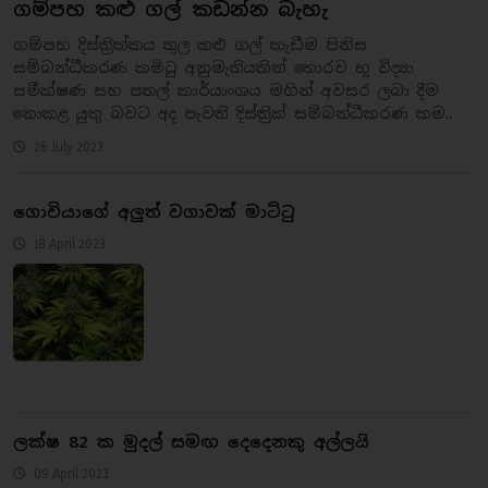
ගම්පහ කළු ගල් කඩන්න බැහැ
ගම්පහ දිස්ත්‍රික්කය තුල කළු ගල් කැඩීම පිනිස
සම්බන්ධීකරණ කමිටු අනුමැතියකින් තොරව භූ විද්‍යා
සමීක්ෂණ සහ පතල් කාර්යාංශය මගින් අවසර ලබා දීම
නොකළ යුතු බවට අද පැවති දිස්ත්‍රික් සම්බන්ධීකරණ කම..
26 July 2023
ගොවියාගේ අලුත් වගාවක් මාට්ටු
18 April 2023
ලක්ෂ 82 ක මුදල් සමඟ දෙදෙනකු අල්ලයි
09 April 2023