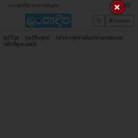
2026 අගෝස්තු 08 වන සෙනසුරාදා
Sections
මුල් පිටුව
/
ප්‍රාදේශීය පුවත්
/
වල් අලි රංචුවක් හේතුවෙන් කොරසගොල්ල
ගම්වාසීහු කැළඹෙති..