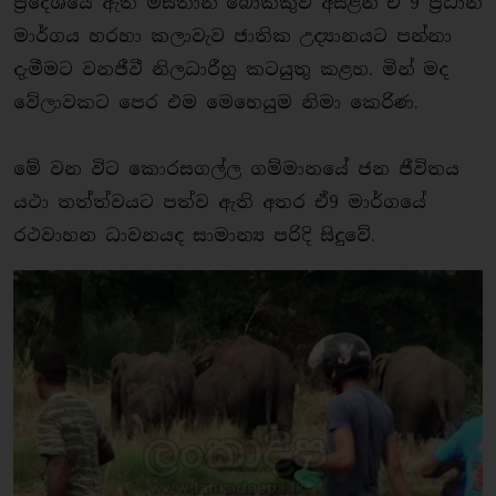
ප්‍රදේශයේ ඇති මස්තාන් බෝක්කුව අසළින් ඒ 9 ප්‍රධාන
මාර්ගය හරහා කලාවැව ජාතික උද්‍යානයට පන්නා
දැමීමට වනජීවී නිලධාරීහු කටයුතු කළහ. මින් මද
වේලාවකට පෙර එම මෙහෙයුම නිමා කෙරිණ.
මේ වන විට කොරසගල්ල ගම්මානයේ ජන ජීවිතය
යථා තත්ත්වයට පත්ව ඇති අතර ඒ9 මාර්ගයේ
රථවාහන ධාවනයද සාමාන්‍ය පරිදි සිදුවේ.