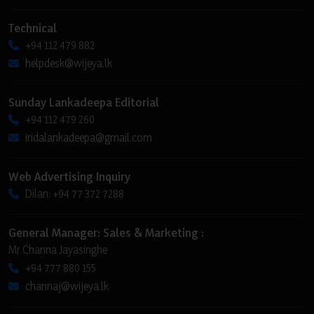
Technical
+94 112 479 882
helpdesk@wijeya.lk
Sunday Lankadeepa Editorial
+94 112 479 260
iridalankadeepa@gmail.com
Web Advertising Inquiry
Dilan: +94 77 372 7288
General Manager: Sales & Marketing :
Mr Channa Jayasinghe
+94 777 880 155
channaj@wijeya.lk