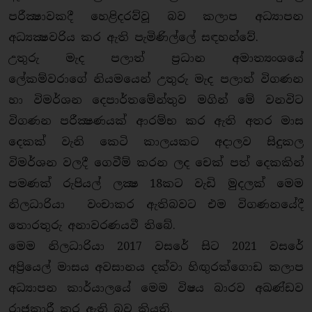
පරීක්‍ෂාවකදී හෙළිදරව්වූ බව කලාප අධ්‍යාපන
අධ්‍යක්‍ෂවරිය කර ඇති පැමිණිල්ලේ සඳහන්වේ.
උතුරු මැද පලාත් ප්‍රධාන අමාත්‍යංශයේ
ලේකම්වරාගේ නියමයෙන් උතුරු මැද පලාත් විගණන
හා විමර්ශන දෙපාර්තමේන්තුව මගින් මේ වනවිට
විගණන පරීක්‍ෂණයක් ආරම්භ කර ඇති අතර මාස
දෙකක් වැනි කෙටි කාලයකට අදාලව සිදුකල
විමර්ශන වලදී ගෙවීම් කරන ලද චෙක් පත් දෙකකින්
පමණක් රුපියල් ලක්‍ෂ 18කට වැඩි මුදලක් මෙම
නිලධාරියා වංචාකර ඇතිබවට එම විගණනයේදී
තොරතුරු අනාවරණයවී තිබේ.
මෙම නිලධාරියා 2017 වසරේ සිට 2021 වසරේ
අප්‍රියෙල් මාසය අවසානය දක්වා හිඟුරක්ගොඩ කලාප
අධ්‍යාපන කාර්යාලයේ මෙම විෂය බාරව අඛණ්ඩව
රාජකාරී කර ඇති බව කියති.