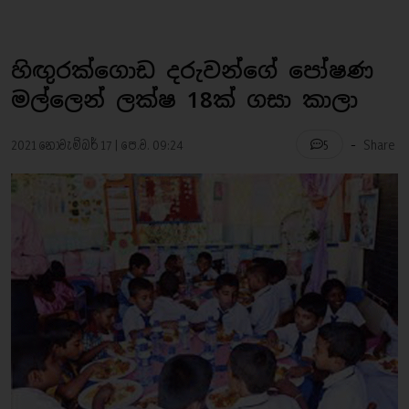
හිඟුරක්ගොඩ දරුවන්ගේ පෝෂණ
මල්ලෙන් ලක්ෂ 18ක් ගසා කාලා
-
2021 නොවැම්බර් 17 | පෙ.ව. 09:24
Share
5