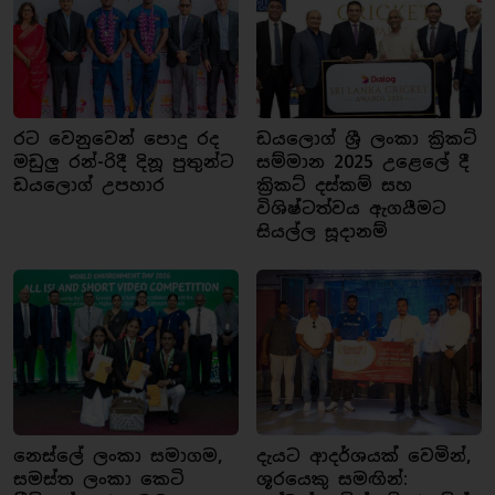
රට වෙනුවෙන් පොදු රද
ඩයලොග් ශ්‍රී ලංකා ක්‍රිකට්
මඩුලු රන්-රිදී දිනූ පුතුන්ට
සම්මාන 2025 උළෙලේ දී
ඩයලොග් උපහාර
ක්‍රිකට් දස්කම් සහ
විශිෂ්ටත්වය ඇගයීමට
සියල්ල සූදානම්
නෙස්ලේ ලංකා සමාගම,
දැයට ආදර්ශයක් වෙමින්,
සමස්ත ලංකා කෙටි
ශූරයෙකු සමඟින්: