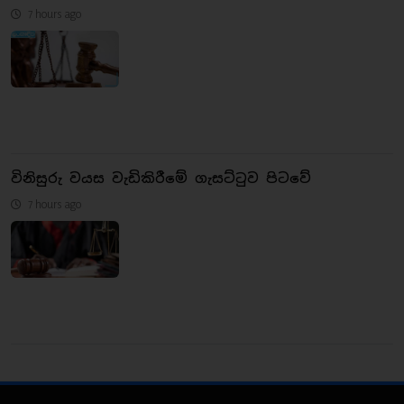
7 hours ago
විනිසුරු වයස වැඩිකිරීමේ ගැසට්ටුව පිටවේ
7 hours ago