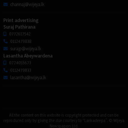
channaj@wijeya.lk
Print advertising
Suraj Pathirana
0772617542
0112479838
surajp@wijeya.lk
Lasantha Abeywardena
0774055673
0112479833
lasantha@wijeya.lk
All the content on this website is copyright protected and can be
reproduced only by giving the due courtesy to “Lankadeepa”. © Wijeya
Newspapers Ltd.