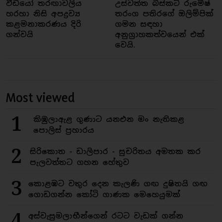
වීඩියෝ තරඟාවලිය
උස්වත්ත බිස්කට් රුමේෂ්
හරහා නිසි අපද්‍රව්‍ය
තරංග පතිරගේ ඔලිම්පික්
කළමනාකරණය දිරි
ගමන සඳහා
ගන්වයි
අනුග්‍රාහකත්වයෙන් එක්
වෙයි.
Most viewed
1
කිඹුලාඇළ ගුණාට යනඑන මං නැතිකළ
පොලිස් ප්‍රහාරය
2
සිරිකොත - ඩාලිපාර - සුචරිතය අමතක කර
පැලවත්තට ගහන හේතුව
3
කොළඹට වතුර දෙන කැලණි ගඟ දුෂිතයි ගඟ
ගොඩගන්න කෝටි ගාණක මෙහෙයුමක්
4
අස්වැසුමලාභීන්ගෙන් රටට වැඩක් ගන්න