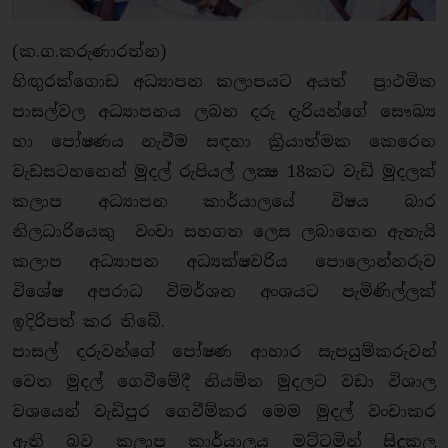
(ක.ග.කරුණාරත්න)
හිඟුරක්ගොඩ අධ්‍යාපන කලාපයට අයත් ප්‍රාථමික
පාසල්වල අධ්‍යාපනය ලබන දරු දැරියන්ගේ සෞඛ්‍ය
හා පෝෂණය නැවීම සඳහා ක්‍රියාත්මක කෙරෙන
වැඩසටහනෙන් මුදල් රුපියල් ලක්‍ෂ 18කට වැඩි මුදලක්
කලාප අධ්‍යාපන කාර්යාලයේ විෂය බාර
නිලධාරියෙකු වංචා සහගත ලෙස ලබාගෙන ඇතැයි
කලාප අධ්‍යාපන අධ්‍යක්ෂවරිය පොලොන්නරුව
විශේෂ අපරාධ විමර්ශන අංශයට පැමිණිල්ලක්
ඉදිරිපත් කර තිබේ.
පාසල් දරුවන්ගේ පෝෂණ ආහාර සැපයුම්කරුවන්
වෙත මුදල් ගෙවීමේදී නියමිත මුදලට වඩා විශාල
වශයෙන් වැඩිපුර ගෙවීම්කර මෙම මුදල් වංචාකර
ඇති බව කලාප කාර්යාලය මට්ටමින් සිදුකල