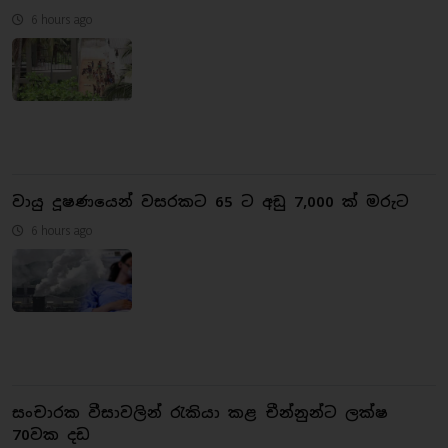
6 hours ago
වායු දූෂණයෙන් වසරකට 65 ට අඩු 7,000 ක් මරුට
6 hours ago
සංචාරක වීසාවලින් රැකියා කළ චීන්නුන්ට ලක්ෂ
70වක දඩ