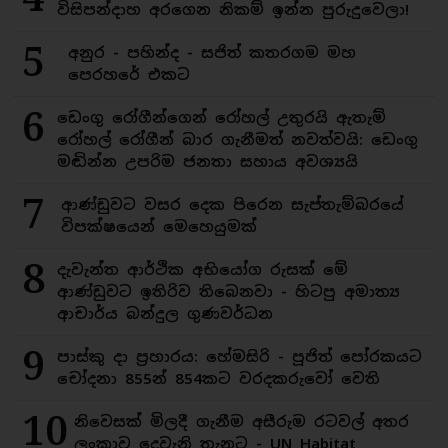
විසිපන්දාහ අරගෙන නිකම් ඉන්න පුරුදුවෙලා!
5
අනුර - පහින්ද - සජිත් කතරගම මහ
පෙරහරේ එකට
6
ඩෙංගු රෝගීන්ගෙන් රෝහල් උතුරයි ඇතැම්
රෝහල් රෝගීන් බාර ගැනීමත් නවත්වයි: ඩෙංගු
මඬින්න උපරිම ජනතා සහාය අවශ්‍යයි
7
ආණ්ඩුවට වසර දෙක පිරෙන සැප්තැම්බරයේ
විපක්ෂයෙන් මෙහෙයුමක්
8
දැවැන්ත ආර්ථික අභියෝග රුසක් මේ
ආණ්ඩුවට ඉතිරිව තිබෙනවා - හිටපු අමාත්‍ය
ආචාර්ය බන්දුල ගුණවර්ධන
9
පාස්කු දා ප්‍රහාරය: හේමසිරි - පූජිත් පෝරකයට
චෝදනා 855න් 854කට වරදකරුවෝ වෙති
10
නිවෙසක් මිලදී ගැනීම අසීරුම රටවල් අතර
ලංකාව දෙවැනි තැනට - UN Habitat