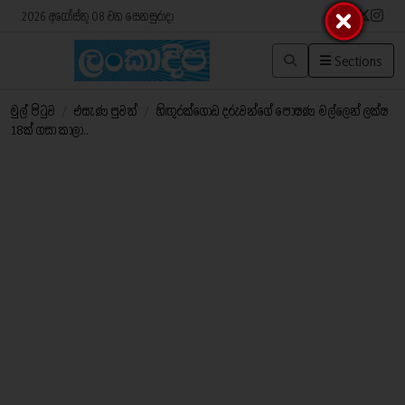
2026 අගෝස්තු 08 වන සෙනසුරාදා
Sections
මුල් පිටුව
/
එසැණ පුවත්
/
හිඟුරක්ගොඩ දරුවන්ගේ පෝෂණ මල්ලෙන් ලක්ෂ
18ක් ගසා කාලා..