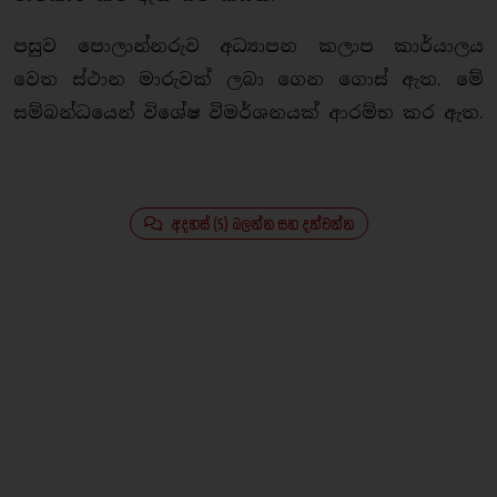
පසුව පොලාන්නරුව අධ්‍යාපන කලාප කාර්යාලය
වෙත ස්ථාන මාරුවක් ලබා ගෙන ගොස් ඇත. මේ
සම්බන්ධයෙන් විශේෂ විමර්ශනයක් ආරම්භ කර ඇත.
අදහස් (5) බලන්න සහ දක්වන්න