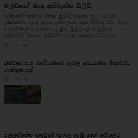
එල්නිනෝ මාලු අස්වැන්න ගිලියි
එල්නිනෝ තත්වය සමඟ මුහුදේ මතුපිට ජල ස්ථරයේ
උෂ්ණත්වය ඉහළ යෑමේ ප්‍රතිපලයක් ලෙස දිවයින වටා මුහුදු
තීරයේ මත්ස්‍ය ගහනය ගැඹුරු මුහුද දෙසට ඇදීයෑම
හේතුවෙන් මත්ස්‍ය අස්වැන්න අඩුවී ඇතැයි ධීවර ජල..
2 hours ago
බන්ධනාගාර රැඳවියන්ගේ ගැටලු හොයන්න ඒකාබද්ධ
යාන්ත්‍රණයක්
6 hours ago
පල්ලන්සේන කඳවුරේ තුවාල ලැබූ 28ක් රෝහලට