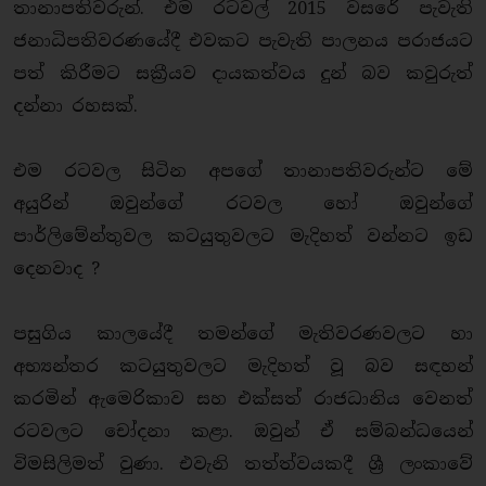
තානාපතිවරුන්. එම රටවල් 2015 වසරේ පැවැති
ජනාධිපතිවරණයේදී එවකට පැවැති පාලනය පරාජයට
පත් කිරීමට සක්‍රීයව දායකත්වය දුන් බව කවුරුත්
දන්නා රහසක්.
එම රටවල සිටින අපගේ තානාපතිවරුන්ට මේ
අයුරින් ඔවුන්ගේ රටවල හෝ ඔවුන්ගේ
පාර්ලිමේන්තුවල කටයුතුවලට මැදිහත් වන්නට ඉඩ
දෙනවාද ?
පසුගිය කාලයේදී තමන්ගේ මැතිවරණවලට හා
අභ්‍යන්තර කටයුතුවලට මැදිහත් වූ බව සඳහන්
කරමින් ඇමෙරිකාව සහ එක්සත් රාජධානිය වෙනත්
රටවලට චෝදනා කළා. ඔවුන් ඒ සම්බන්ධයෙන්
විමසිලිමත් වුණා. එවැනි තත්ත්වයකදී ශ්‍රී ලංකාවේ