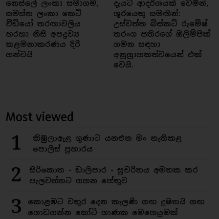
නෙස්ලේ ලංකා සමාගම,
දැයට ආදර්ශයක් වෙමින්,
සමස්ත ලංකා කෙටි
ශූරයෙකු සමඟින්:
වීඩියෝ තරඟාවලිය
උස්වත්ත බිස්කට් රුමේෂ්
හරහා නිසි අපද්‍රව්‍ය
තරංග පතිරගේ ඔලිම්පික්
කළමනාකරණය දිරි
ගමන සඳහා
ගන්වයි
අනුග්‍රාහකත්වයෙන් එක්
වෙයි.
Most viewed
1
කිඹුලාඇළ ගුණාට යනඑන මං නැතිකළ
පොලිස් ප්‍රහාරය
2
සිරිකොත - ඩාලිපාර - සුචරිතය අමතක කර
පැලවත්තට ගහන හේතුව
3
කොළඹට වතුර දෙන කැලණි ගඟ දුෂිතයි ගඟ
ගොඩගන්න කෝටි ගාණක මෙහෙයුමක්