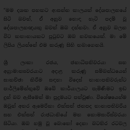
“මම දශක පහකට ආසන්න කාලයක් දේශපාලනයේ
සිටි බවත්, ඒ අනුව හොඳ හැටි පදම් වූ
දේශපාලනඥයකු බවත් ඔබ දන්නවා. ඒ අනුව බලන
විට කතානායකට පුටුවට ඔබ නවකයෙක්. මා මේ
ලිපිය ලියන්නේ එම කරුණු සිහි තබාගෙනයි.
ශ්‍රී ලංකා රජය, ජනාධිපතිවරයා සහ
අග්‍රාමාත්‍යවරයාට අදාළ කරුණු සම්බන්ධයෙන්
සාකච්ඡා කිරීම සඳහා විදෙස් තානාපතිවරුන්ට
පාර්ලිමේන්තුවේ ඔබේ කාර්යාලයට පැමිණීමට ඉඩ
දුන් බව ඇසීමෙන් මා පුදුමයට පත්වුණා. විශේෂයෙන්ම
ඔවුන් අතර ඇමෙරිකා එක්සත් ජනපද තානාපතිවරිය
සහ එක්සත් රාජධානියේ මහ කොමසාරිස්වරයා
සිටියා. ඔබ හමු වූ බොහෝ දෙනා බටහිර රටවල