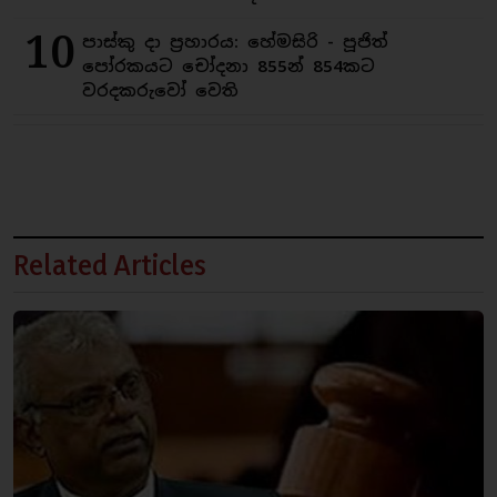
10
පාස්කු දා ප්‍රහාරය: හේමසිරි - පූජිත්
පෝරකයට චෝදනා 855න් 854කට
වරදකරුවෝ වෙති
Related Articles