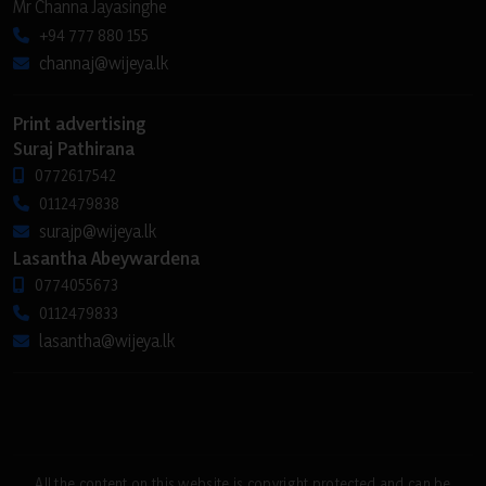
Mr Channa Jayasinghe
+94 777 880 155
channaj@wijeya.lk
Print advertising
Suraj Pathirana
0772617542
0112479838
surajp@wijeya.lk
Lasantha Abeywardena
0774055673
0112479833
lasantha@wijeya.lk
All the content on this website is copyright protected and can be