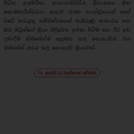
සිටින ඇමෙරිකා තානාපතිවරිය, බ්‍රිතාන්‍යය මහ
කොමසාරිස්වරයා ඇතුළු රාජ්‍ය තාන්ත්‍රිකයන් අපේ
රටේ කටයුතු සම්බන්ධයෙන් හැසිරුණු ආකාරය සහ
ඔබ ඔවුන්ගේ ක්‍රියා පිළිවෙත ඉවසා සිටීම සහ ඊට ඉඩ
ලබාදීම කිසිසේත්ම අනුමත කළ නොහැකියි. එය
කිසිසේත් අගය කළ නොහැකි ක්‍රියාවක්.
අදහස් (11) බලන්න සහ දක්වන්න