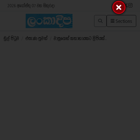
2026 අගෝස්තු 07 වන සිකුරාදා
Sections
මුල් පිටුව
/
එසැණ පුවත්
/
වාසුගෙන් කතානායකට ලිපියක්..