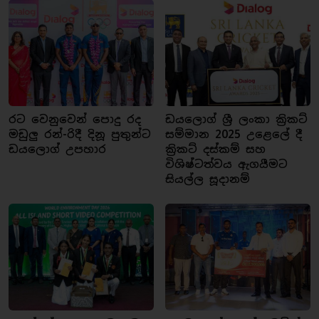
රට වෙනුවෙන් පොදු රද
ඩයලොග් ශ්‍රී ලංකා ක්‍රිකට්
මඩුලු රන්-රිදී දිනූ පුතුන්ට
සම්මාන 2025 උළෙලේ දී
ඩයලොග් උපහාර
ක්‍රිකට් දස්කම් සහ
විශිෂ්ටත්වය ඇගයීමට
සියල්ල සූදානම්