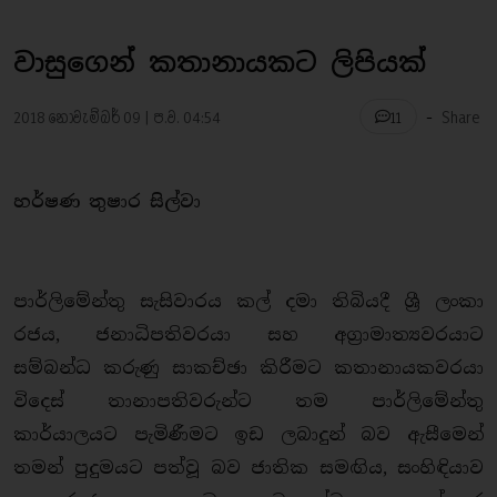
වාසුගෙන් කතානායකට ලිපියක්
-
2018 නොවැම්බර් 09 | ප.ව. 04:54
Share
11
හර්ෂණ තුෂාර සිල්වා
පාර්ලිමේන්තු සැසිවාරය කල් දමා තිබියදී ශ්‍රී ලංකා
රජය, ජනාධිපතිවරයා සහ අග්‍රාමාත්‍යවරයාට
සම්බන්ධ කරුණු සාකච්ඡා කිරීමට කතානායකවරයා
විදෙස් තානාපතිවරුන්ට තම පාර්ලිමේන්තු
කාර්යාලයට පැමිණීමට ඉඩ ලබාදුන් බව ඇසීමෙන්
තමන් පුදුමයට පත්වූ බව ජාතික සමඟිය, සංහිඳියාව