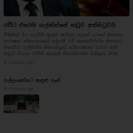
රවීට එරෙහි ගල්කිස්සේ නඩුව අත්හිටුවයි
බීමතින් රිය පැදවීම ඇතුළු චෝදනා තුනක් යටතේ මහජන
ආරක්‍ෂක අමාත්‍යංශයේ ලේකම් රවී සෙනෙවිරත්න මහතාට
එරෙහිව ගල්කිස්ස මහෙස්ත්‍රාත් අධිකරණයේ පවරා ඇති
නඩුව විභාග කිරීම කොළඹ මහාධිකරණ විනිසුරු මංජ..
20 minutes ago
පල්ලංසේනට කඳුළු ගෑස්
35 minutes ago