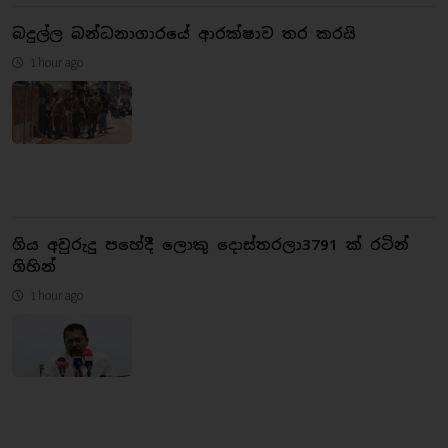
බදුල්ල බන්ධනාගාරයේ ආරක්ෂාව තර කරයි
1 hour ago
ගිය අවුරුදු පහේදී ලොකු දොස්තරලා3791 ක් රටින්
ගිහින්
1 hour ago