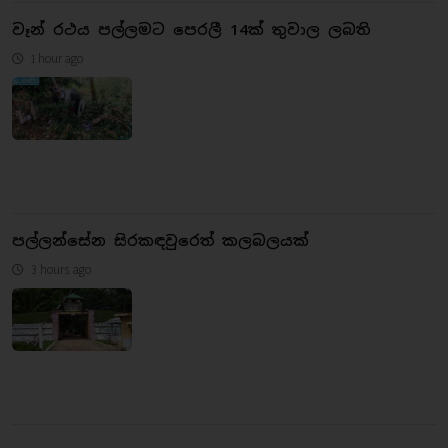
වෑන් රථය පල්ලමට පෙරලී 14ක් තුවාල ලබති
1 hour ago
පල්ලන්සේන සිරකඳවුරෙත් කලබලයක්
3 hours ago