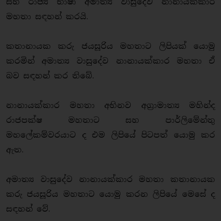
සහ රාජ්‍ය භාෂා අමාත්‍ය වාසුදේව නානායක්කාර
මහතා සඳහන් කරයි.
කතානායක කරු ජයසූරිය මහතාට ලිපියක් යොමු
කරමින් අමාත්‍ය වාසුදේව නානායක්කාර මහතා ඒ
බව සඳහන් කර තිබේ.
නානායක්කාර මහතා අභිනව අග්‍රාමාත්‍ය මහින්ද
රාජපක්ෂ මහතාට සහ පාර්ලිමේන්තු
මහලේකම්වරයාට ද එම ලිපියේ පිටපත් යොමු කර
ඇත.
අමාත්‍ය වාසුදේව නානායක්කාර මහතා කතානායක
කරු ජයසූරිය මහතාට යොමු කරන ලිපියේ මෙසේ ද
සඳහන් වේ.