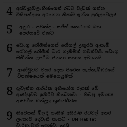
4
අස්වැසුමලාභීන්ගෙන් රටට වැඩක් ගන්න
විසිපන්දාහ අරගෙන නිකම් ඉන්න පුරුදුවෙලා!
5
අනුර - පහින්ද - සජිත් කතරගම මහ
පෙරහරේ එකට
6
ඩෙංගු රෝගීන්ගෙන් රෝහල් උතුරයි ඇතැම්
රෝහල් රෝගීන් බාර ගැනීමත් නවත්වයි: ඩෙංගු
මඬින්න උපරිම ජනතා සහාය අවශ්‍යයි
7
ආණ්ඩුවට වසර දෙක පිරෙන සැප්තැම්බරයේ
විපක්ෂයෙන් මෙහෙයුමක්
8
දැවැන්ත ආර්ථික අභියෝග රුසක් මේ
ආණ්ඩුවට ඉතිරිව තිබෙනවා - හිටපු අමාත්‍ය
ආචාර්ය බන්දුල ගුණවර්ධන
9
නිවෙසක් මිලදී ගැනීම අසීරුම රටවල් අතර
ලංකාව දෙවැනි තැනට - UN Habitat
වාර්තාවක් පෙන්වා දෙයි