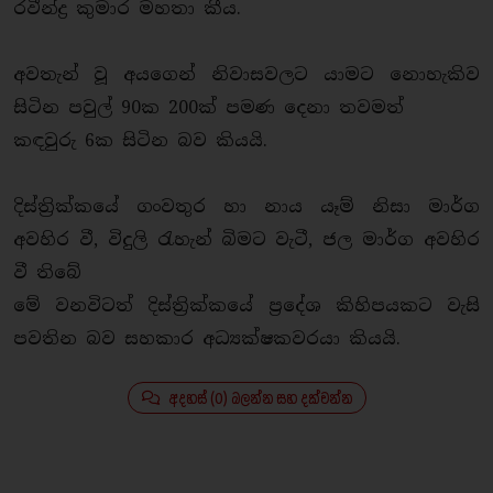
රවීන්ද්‍ර කුමාර මහතා කීය.
අවතැන් වූ අයගෙන් නිවාසවලට යාමට නොහැකිව
සිටින පවුල් 90ක 200ක් පමණ දෙනා තවමත්
කඳවුරු 6ක සිටින බව කියයි.
දිස්ත්‍රික්කයේ ගංවතුර හා නාය යෑම් නිසා මාර්ග
අවහිර වී, විදුලි රැහැන් බිමට වැටී, ජල මාර්ග අවහිර
වී තිබේ
මේ වනවිටත් දිස්ත්‍රික්කයේ ප්‍රදේශ කිහිපයකට වැසි
පවතින බව සහකාර අධ්‍යක්ෂකවරයා කියයි.
අදහස් (0) බලන්න සහ දක්වන්න