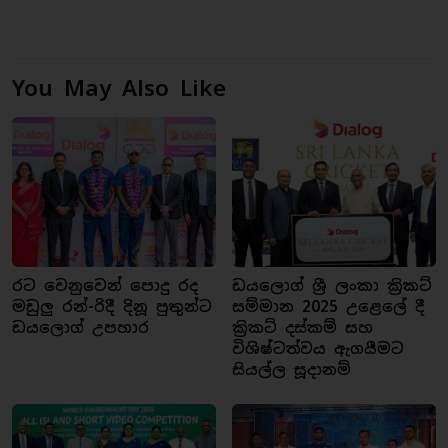
You May Also Like
රට වෙනුවෙන් පොදු රද
ඩයලොග් ශ්‍රී ලංකා ක්‍රිකට්
මඩුලු රන්-රිදී දිනූ පුතුන්ට
සම්මාන 2025 උළෙලේ දී
ඩයලොග් උපහාර
ක්‍රිකට් දස්කම් සහ
විශිෂ්ටත්වය ඇගයීමට
සියල්ල සූදානම්