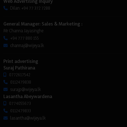
Web Advertising Inquiry
Dilan: +94 77 372 7288
General Manager: Sales & Marketing :
Mr Channa Jayasinghe
+94 777 880 155
channaj@wijeya.lk
Print advertising
Suraj Pathirana
0772617542
0112479838
surajp@wijeya.lk
Lasantha Abeywardena
0774055673
0112479833
lasantha@wijeya.lk