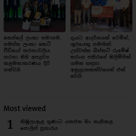
නෙස්ලේ ලංකා සමාගම,
දැයට ආදර්ශයක් වෙමින්,
සමස්ත ලංකා කෙටි
ශූරයෙකු සමඟින්:
වීඩියෝ තරඟාවලිය
උස්වත්ත බිස්කට් රුමේෂ්
හරහා නිසි අපද්‍රව්‍ය
තරංග පතිරගේ ඔලිම්පික්
කළමනාකරණය දිරි
ගමන සඳහා
ගන්වයි
අනුග්‍රාහකත්වයෙන් එක්
වෙයි.
Most viewed
1
කිඹුලාඇළ ගුණාට යනඑන මං නැතිකළ
පොලිස් ප්‍රහාරය