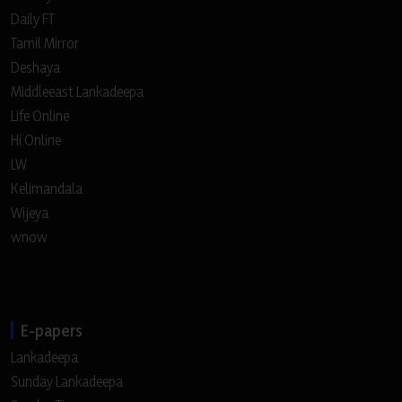
Daily FT
Tamil Mirror
Deshaya
Middleeast Lankadeepa
Life Online
Hi Online
LW
Kelimandala
Wijeya
wnow
E-papers
Lankadeepa
Sunday Lankadeepa