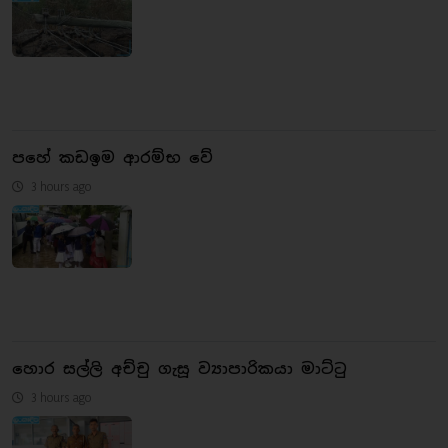
පහේ කඩඉම ආරම්භ වේ
3 hours ago
හොර සල්ලි අච්චු ගැසූ ව්‍යාපාරිකයා මාට්ටු
3 hours ago