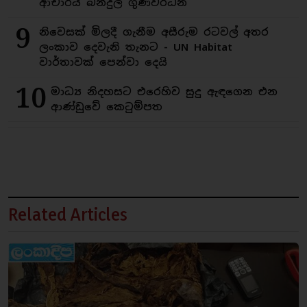
ආචාර්ය බන්දුල ගුණවර්ධන
9
නිවෙසක් මිලදී ගැනීම අසීරුම රටවල් අතර
ලංකාව දෙවැනි තැනට - UN Habitat
වාර්තාවක් පෙන්වා දෙයි
10
මාධ්‍ය නිදහසට එරෙහිව සුදු ඇඳගෙන එන
ආණ්ඩුවේ කෙටුම්පත
Related Articles