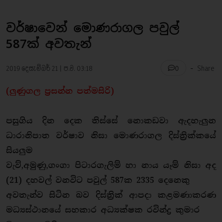
වර්ෂාවෙන් මොණරාගල පවුල්
587ක් අවතැන්
-
2019 දෙසැම්බර් 21 | ප.ව. 03:18
Share
0
(ලුණුගල ප්‍රසන්න පත්මසිරි)
පසුගිය දින‍ දෙක තිස්සේ නොකඩවා ඇදහැලුන
ධාරානිපාත වර්ෂාව නිසා මොණරාගල දිස්ත්‍රික්කයේ
සියලුම
වැව්,අමුණු,ගංගා පිටාරගැලිම් හා නාය යෑම් නිසා අද
(21) දහවල් වනවිට පවුල් 587ක 2335 දෙනෙකු
අවතැන්ව සිටින බව දිස්ත්‍රික් ආපදා කළමණාකරණ
මධ්‍යස්ථානයේ සහකාර අධ්‍යක්ෂක රවින්ද්‍ර කුමාර