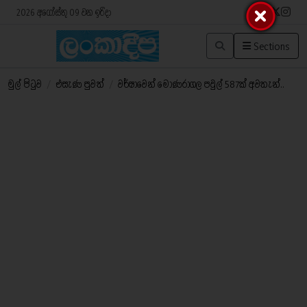
2026 අගෝස්තු 09 වන ඉරිදා
Sections
මුල් පිටුව
/
එසැණ පුවත්
/
වර්ෂාවෙන් මොණරාගල පවුල් 587ක් අවතැන්..