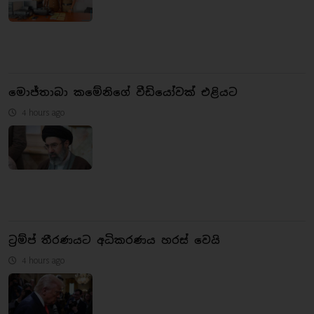
මොජ්තාබා කමේනිගේ වීඩියෝවක් එළියට
4 hours ago
ට්‍රම්ප් තීරණයට අධිකරණය හරස් වෙයි
4 hours ago