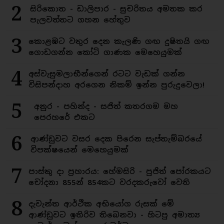
2
සිරිකොත - ඩාලිපාර - සුචරිතය අමතක කර
පැලවත්තට ගහන හේතුව
3
කොළඹට වතුර දෙන කැලණි ගඟ දුෂිතයි ගඟ
ගොඩගන්න කෝටි ගාණක මෙහෙයුමක්
4
අස්වැසුමලාභීන්ගෙන් රටට වැඩක් ගන්න
විසිපන්දාහ අරගෙන නිකම් ඉන්න පුරුදුවෙලා!
5
අනුර - පහින්ද - සජිත් කතරගම මහ
පෙරහරේ එකට
6
ආණ්ඩුවට වසර දෙක පිරෙන සැප්තැම්බරයේ
විපක්ෂයෙන් මෙහෙයුමක්
7
පාස්කු දා ප්‍රහාරය: හේමසිරි - පූජිත් පෝරකයට
චෝදනා 855න් 854කට වරදකරුවෝ වෙති
8
දැවැන්ත ආර්ථික අභියෝග රුසක් මේ
ආණ්ඩුවට ඉතිරිව තිබෙනවා - හිටපු අමාත්‍ය