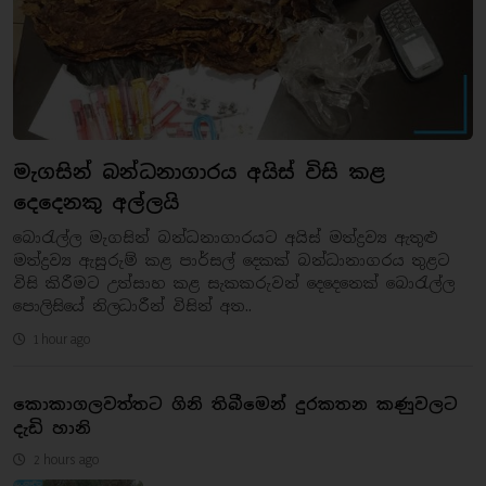
මැගසින් බන්ධනාගාරය අයිස් විසි කළ
දෙදෙනකු අල්ලයි
බොරැල්ල මැගසින් බන්ධනාගාරයට අයිස් මත්ද්‍රව්‍ය ඇතුළු
මත්ද්‍රව්‍ය ඇසුරුම් කළ පාර්සල් දෙකක් බන්ධානාගරය තුළට
විසි කිරීමට උත්සාහ කළ සැකකරුවන් දෙදෙනෙක් බොරැල්ල
පොලිසියේ නිලධාරීන් විසින් අත..
1 hour ago
කොකාගලවත්තට ගිනි තිබීමෙන් දුරකතන කණුවලට
දැඩි හානි
2 hours ago