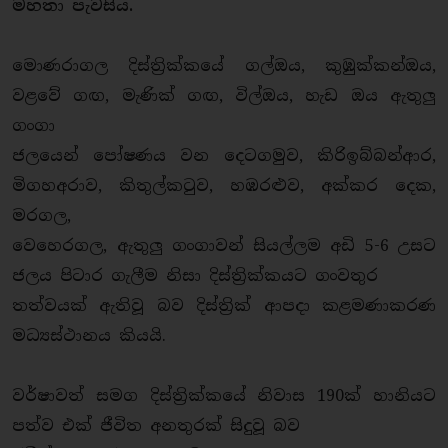
මහතා පැවසිය.
මොණරාගල දිස්ත්‍රික්කයේ ගල්ඔය, කුඹුක්කන්ඔය,
වළවේ ගඟ, මැණික් ගඟ, විල්ඔය, හැඩ ඔය ඇතුලු
ගංගා
ජලයෙන් පෝෂණය වන දෙටගමුව, කිරිඉබ්බන්ආර,
මිගහඅරාව, කිතුල්කටුව, හඹරළුව, අක්කර දෙක,
මරගල,
වෙහෙරගල, ඇතුලු ගංගාවන් සියල්ලම අඩි 5-6 උසට
ජලය පිටාර ගැලීම නිසා දිස්ත්‍රික්කයට ගංවතුර
තත්වයක් ඇතිවූ බව දිස්ත්‍රික් ආපදා කළමණාකරණ
මධ්‍යස්ථානය කියයි.
වර්ෂාවත් සමග දිස්ත්‍රික්කයේ නිවාස 190ක් හානියට
පත්ව එක් ජීවිත අනතුරක් සිදුවූ බව