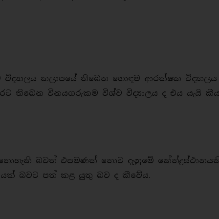
 විද්‍යාලය කලාපයේ තිබෙන හොඳම ආරක්ෂක විද්‍යාලය 
ට තිබෙන විනයගරුකම විශ්ව විද්‍යාලය ද එය යැයි කීය
 නොහැකි බවත් එපමණක් නොව දැනුමේ කේන්ද්‍රස්ථානයක
ස්ථානයක් බවට පත් කළ යුතු බව ද කීවේය.