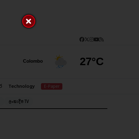
27°C
Colombo
ර
Technology
E-Paper
ලංකාදීප TV