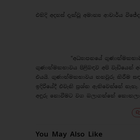
එහිදි අදහස් දැක්වූ අමාත්‍ය ආචාර්ය වි
“අධ්‍යාපනයේ ගුණාත්මකභාවය පිළි
ගුණාත්මකභාවය පිළිබඳව අපි වැඩියෙන් අ
එයයි. ගුණාත්මකභාවය තහවුරු කිරීම සඳ
ඉදිරියේදී එවැනි ප්‍රශ්න ඇතිවෙන්නේ නැහ
අඳුරු නොවීමට වග බලාගත්තේ කොතලාවල ආ
You May Also Like