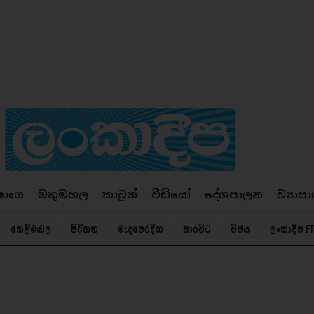
ෂාංග
මතුමහල
කාටූන්
වීඩියෝ
දේශපාලන
ව්‍යාපා
කෙළිමඬල
සිරිකත
මැදපෙරදිග
සාරවිට
විජය
ලංකාදීප FT