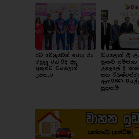
රට වෙනුවෙන් පොදු රද
ඩයලොග් ශ්‍රී ල
මඩුලු රන්-රිදී දිනූ
ක්‍රිකට් සම්මාන
පුතුන්ට ඩයලොග්
උළෙලේ දී ක්‍රික
උපහාර
සහ විශිෂ්ටත්ව
ඇගයීමට සියල්
සූදානම්