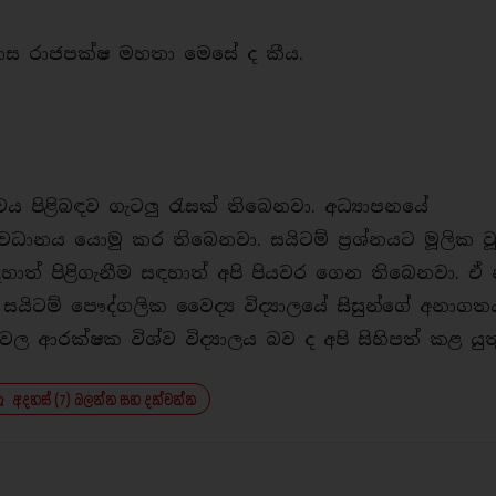
ජේදාස රාජපක්ෂ මහතා මෙසේ ද කීය.
බඳව ගැටලු රැසක් තිබෙනවා. අධ්‍යාපනයේ
වධානය යොමු කර තිබෙනවා. සයිටම් ප්‍රශ්නයට මූලික ව
හාත් පිළිගැනීම සඳහාත් අපි පියවර ගෙන තිබෙනවා. ඒ 
ැ. සයිටම් පෞද්ගලික වෛද්‍ය විද්‍යාලයේ සිසුන්ගේ අනාගත
රක්ෂක විශ්ව විද්‍යාලය බව ද අපි සිහිපත් කළ යුතු
අදහස් (7) බලන්න සහ දක්වන්න