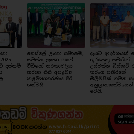
ංකා
නෙස්ලේ ලංකා සමාගම,
දැයට ආදර්ශයක් ව
 2025
සමස්ත ලංකා කෙටි
ශූරයෙකු සමඟින්:
ට් දස්කම්
වීඩියෝ තරඟාවලිය
උස්වත්ත බිස්කට් 
ය
හරහා නිසි අපද්‍රව්‍ය
තරංග පතිරගේ
ල
කළමනාකරණය දිරි
ඔලිම්පික් ගමන ස
ගන්වයි
අනුග්‍රාහකත්වයෙන්
වෙයි.