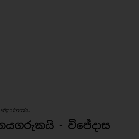
ිජේදාස රාජපක්ෂ..
නයගරුකයි - විජේදාස