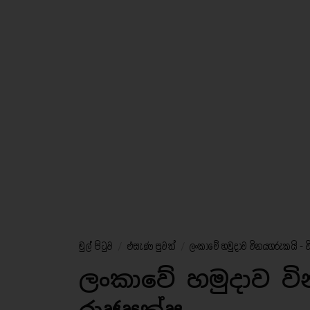
මුල් පිටුව
/
එසැණ පුවත්
/
ලංකාවේ හමුදාව විනයගරුකයි - ව
ලංකාවේ හමුදාව වි