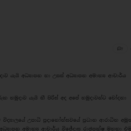
7
ාව යැයි අධ්‍යාපන හා උසස් අධ්‍යාපන අමාත්‍ය ආචාර්ය
.
ුක හමුදාව යැයි කී පිරිස් අද අපේ හමුදාවන්ට චෝදනා
ිද්‍යාලයේ උපාධි ප්‍රදානෝත්සවයේ ප්‍රධාන ආරාධිත අමු
 අධ්‍යාපන අමාත්‍ය ආචාර්ය විජේදාස රාජපක්ෂ මහතා එ