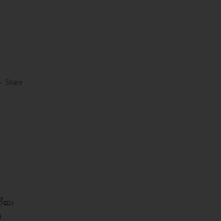
-
Share
ත්තා
ම