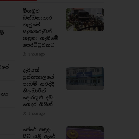
මීගමුව
බන්ධනාගාර
ගැටුමේ
සැකකරුවන්
ම්
හඳුනා ගැනීමේ
පෙරට්ටුවකට
1 hour ago
රයේ
දැරියක්
පුස්තකාලයේ
පාඩම් කරද්දී
නිලධාරීන්
්‍ය
දොරගුළු දමා
ගෙදර ගිහින්
1 hour ago
පේරේ සඳුදා
සිට යළි ඇරේ