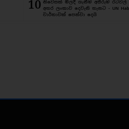
10
නිවෙසක් මිලදී ගැනීම අසීරුම රටවල්
අතර ලංකාව දෙවැනි තැනට - UN Habi
වාර්තාවක් පෙන්වා දෙයි