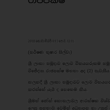
රාජපක්ෂ
2018 නොවැම්බර් 03 | පෙ.ව. 12:11
(හර්ෂණ තුෂාර සිල්වා)
ශ්‍රී ලංකා හමුදාව ලොව විනයගරුකම හමුද
විජේදාස රාජපක්ෂ මහතා අද (2) පැවැසීය
කලකදී ශ්‍රී ලංකා හමුදාවට ලොව විනයගර
කරන්නේ යැයි ද හෙතෙම කීය.
ශ්‍රීමත් ජෝන් කොතලාවල ආරක්ෂක විශ්ව ව
ලෙස සහභාගි වෙමින් අධ්‍යාපන හා උසස්