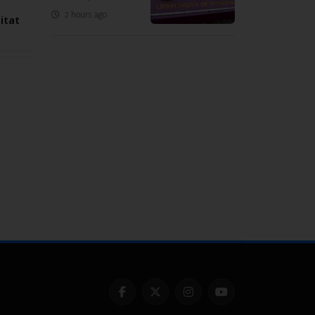
2 hours ago
tat