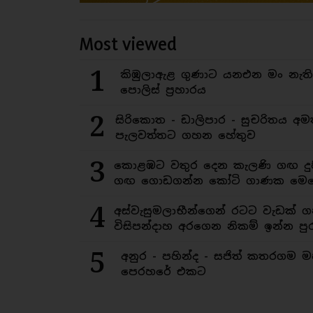
Most viewed
1
කිඹුලාඇළ ගුණාට යනඑන මං නැත
පොලිස් ප්‍රහාරය
2
සිරිකොත - ඩාලිපාර - සුචරිතය 
පැලවත්තට ගහන හේතුව
3
කොළඹට වතුර දෙන කැලණි ගඟ දුෂ
ගඟ ගොඩගන්න කෝටි ගාණක මෙහ
4
අස්වැසුමලාභීන්ගෙන් රටට වැඩක් ග
විසිපන්දාහ අරගෙන නිකම් ඉන්න පුර
5
අනුර - පහින්ද - සජිත් කතරගම 
පෙරහරේ එකට