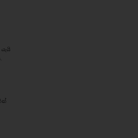
යැයි
.
ින්