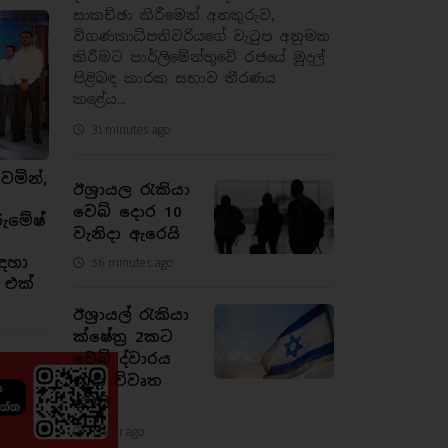
සාකච්ඡා කිරීමෙන් අනතුරුව,
විගණකාධිපතිවරියගේ වැටුප අනුමත
කිරීමට පාර්ලිමේන්තුවේ රජයේ මුදල්
පිළිබඳ කාරක සභාව තීරණය
කළේය...
31 minutes ago
ෙමින්,
ඊශ්‍රායල රැකියා
වෙබ් දොර 10
රුමේෂ්
වැනිදා ඇරෙයි
ඳහා
56 minutes ago
 එක්
ඊශ්‍රායල් රැකියා
ක්ෂේත්‍ර 2කට
වෙබ් ද්වාරය
10දා විවෘත
වෙයි
1 hour ago