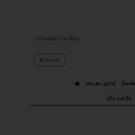
2026 අගෝස්තු 07 වන සිකුරාදා
Sections
එසැණ පුවත්
විශේ
ඉරිදා ලංකාදීප