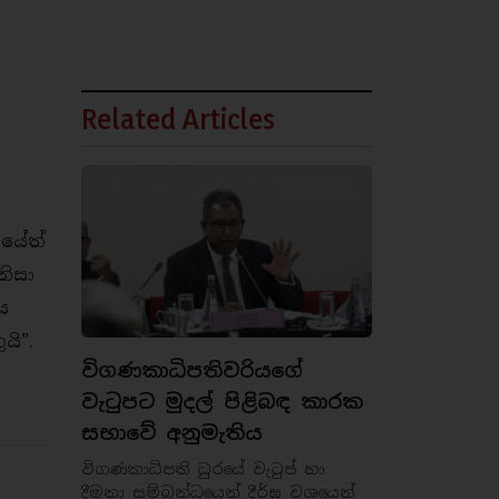
Related Articles
ූයේත්
නිසා
ය
යි”.
විගණකාධිපතිවරියගේ
වැටුපට මුදල් පිළිබඳ කාරක
සභාවේ අනුමැතිය
විගණකාධිපති ධුරයේ වැටුප් හා
දීමනා සම්බන්ධයෙන් දීර්ඝ වශයෙන්