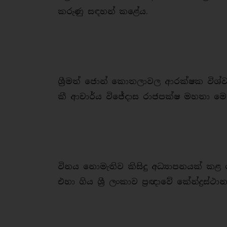
කරුණු සඳහන් කළේය.
ශ්‍රීමත් ජොන් කොතලාවල ආරක්ෂක විශ්ව
කී ආචාර්ය විජේදාස රාජපක්ෂ මහතා මෙර
විනය නොමැතිව කිසිදු අධ්‍යාපනයක් කළ
එහා ගිය ශ්‍රී ලංකාව ප්‍රඥාවේ කේන්ද්‍ර