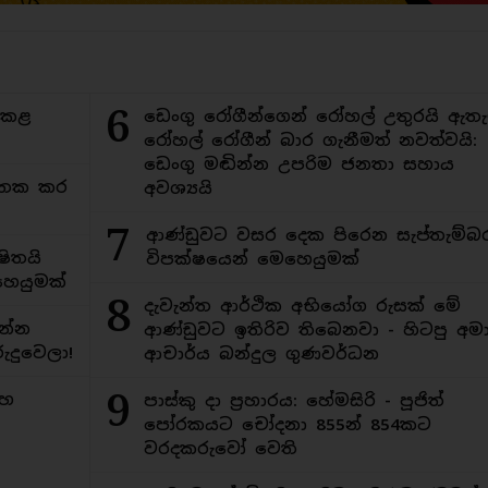
6
ිකළ
ඩෙංගු රෝගීන්ගෙන් රෝහල් උතුරයි ඇතැ
රෝහල් රෝගීන් බාර ගැනීමත් නවත්වයි:
ඩෙංගු මඬින්න උපරිම ජනතා සහාය
අමතක කර
අවශ්‍යයි
7
ආණ්ඩුවට වසර දෙක පිරෙන සැප්තැම්බ
ිතයි
විපක්ෂයෙන් මෙහෙයුමක්
ෙයුමක්
8
දැවැන්ත ආර්ථික අභියෝග රුසක් මේ
න්න
ආණ්ඩුවට ඉතිරිව තිබෙනවා - හිටපු අමාත
ුදුවෙලා!
ආචාර්ය බන්දුල ගුණවර්ධන
9
මහ
පාස්කු දා ප්‍රහාරය: හේමසිරි - පූජිත්
පෝරකයට චෝදනා 855න් 854කට
වරදකරුවෝ වෙති