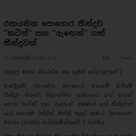
රසායනික පොහොර තීන්දුව
’’කටින්’’ සහ ’’ඇඟෙන්’’ ගත්
තීන්දුවක්
-
2021 ඔක්තෝබර් 21 | ප.ව. 07:31
Share
11
(අංජුල මහික වීරරත්න සහ සුජිත් හේවාජුලිගේ )
ආණ්ඩුවේ රසායනික පොහොර තහනම් කිරීමෙි
තීන්දුව නිවැරදි විද්‍යාත්මක ක්‍රමයකට ගත් එකක්
නොව "කටින්" සහ "ඇඟෙන්" පමණක් ගත් තීන්දුවක්
යැයි කොළඹ දිස්ත්‍රික් මන්ත්‍රී අනුර කුමාර දිසානායක
මහතා (ජාජබ) පාර්ලිමේන්තුවේ දී පැවසීය.