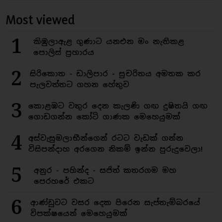
Most viewed
1
කිඹුලාඇළ ගුණාට යනඑන මං නැතිකළ
පොලිස් ප්‍රහාරය
2
සිරිකොත - ඩාලිපාර - සුචරිතය අමතක කර
පැලවත්තට ගහන හේතුව
3
කොළඹට වතුර දෙන කැලණි ගඟ දුෂිතයි ගඟ
ගොඩගන්න කෝටි ගාණක මෙහෙයුමක්
4
අස්වැසුමලාභීන්ගෙන් රටට වැඩක් ගන්න
විසිපන්දාහ අරගෙන නිකම් ඉන්න පුරුදුවෙලා!
5
අනුර - පහින්ද - සජිත් කතරගම මහ
පෙරහරේ එකට
6
ආණ්ඩුවට වසර දෙක පිරෙන සැප්තැම්බරයේ
විපක්ෂයෙන් මෙහෙයුමක්