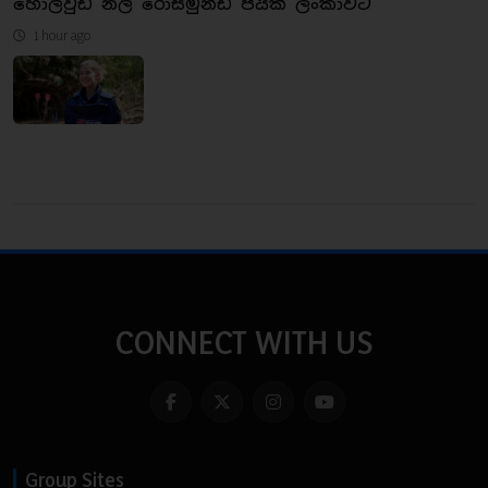
හොලිවුඩ් නිලි රොසමුන්ඩ් පයික් ලංකාවට
1 hour ago
CONNECT WITH US
Group Sites