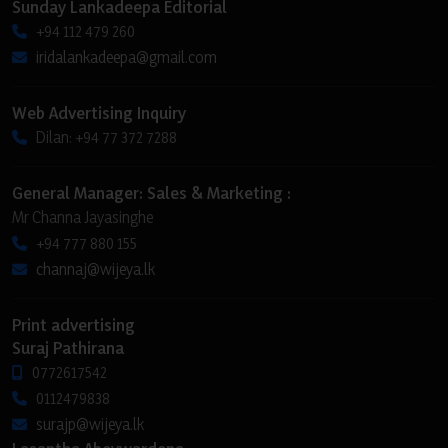
Sunday Lankadeepa Editorial
+94 112 479 260
iridalankadeepa@gmail.com
Web Advertising Inquiry
Dilan: +94 77 372 7288
General Manager: Sales & Marketing :
Mr Channa Jayasinghe
+94 777 880 155
channaj@wijeya.lk
Print advertising
Suraj Pathirana
0772617542
0112479838
surajp@wijeya.lk