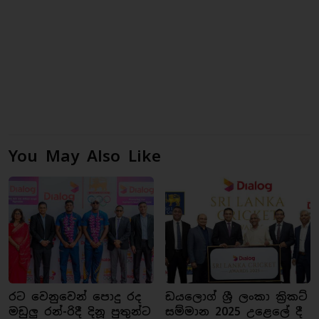
You May Also Like
රට වෙනුවෙන් පොදු රද
ඩයලොග් ශ්‍රී ලංකා ක්‍රිකට්
මඩුලු රන්-රිදී දිනූ පුතුන්ට
සම්මාන 2025 උළෙලේ දී