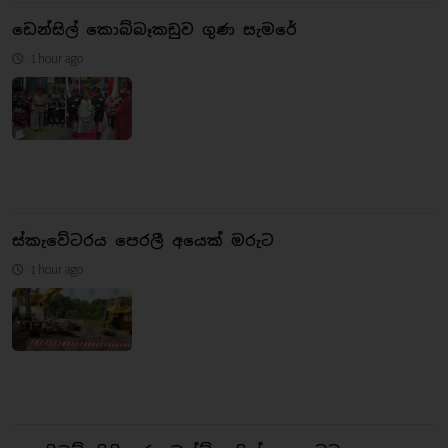
ඩෙන්සිල් කොබ්බෑකඩුව ගුණ සැමරේ
1 hour ago
ස්කැවේටරය පෙරලී අයෙක් මරුට
1 hour ago