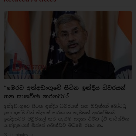
‘‘මෙරට අත්අඩංගුවේ සිටින ඉන්දීය ධිවරයන්
ගන සාකච්ඡා කරනවා‘්
අත්අඩංගුවේ සිටින ඉන්දීය ධීවරයන් සහ ඔවුන්ගේ බෝට්ටු
ඉතා ඉක්මනින් නිදහස් කරගෙන නැවතත් ආරක්ෂිතව
ඉන්දියාවට පිටුවහල් කර ගැනීම සඳහා විවිධ ද්වී පාර්ශ්වික
යාන්ත්‍රණයන් ඔස්සේ අඛන්ඩව මධ්‍යම රජය ශ..
44 minutes ago