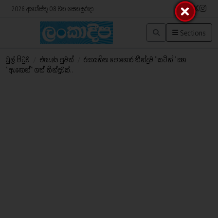
2026 අගෝස්තු 08 වන සෙනසුරාදා
Sections
මුල් පිටුව
/
එසැණ පුවත්
/
රසායනික පොහොර තීන්දුව ’’කටින්’’ සහ
’’ඇඟෙන්’’ ගත් තීන්දුවක්..