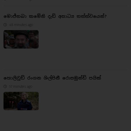
මොජ්තබා කමේනි දැඩි අසාධ්‍ය තත්ත්වයෙන්?
48 minutes ago
හොලිවුඩ් රංගන ශිල්පිනී රොසමුන්ඩ් පයික්
57 minutes ago