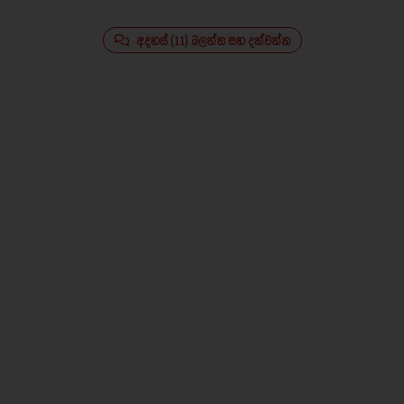
අදහස් (11) බලන්න සහ දක්වන්න