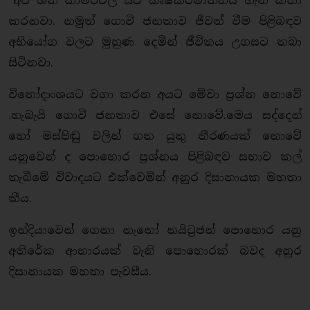
"අප ශීත කාමරවල සිට කෘෂිකර්මාන්තය ගැන කතා
කරනවා. නමුත් ගොවි ජනතාව ජීවත් වීම පිළිබඳව
අභියෝග වලට මුහුණ දෙමින් ජීවිතය උගසට තබා
සිටිනවා.
විනෝදාංශයට වගා කරන අයට මේවා ප්‍රශ්න නොවේ
.හැබැයි ගොවි ජනතාව එසේ නොවේ.මෙය සද්දෙන්
හෝ මස්පිඬු වලින් ගත යුතු තීරණයක් නොවේ
යනුවෙන් ද පොහොර ප්‍රශ්නය පිළිබඳව සභාව කල්
තැබීමේ විවාදයට එක්වෙමින් අනුර දිසානායක මහතා
කීය.
ඉන්දියාවෙන් ගෙනා නැනෝ නයිට්‍රජන් පොහොර යනු
අතිරේක ආහාරයක් වැනි පොහොරක් බවද අනුර
දිසානායක මහතා පැවසීය.