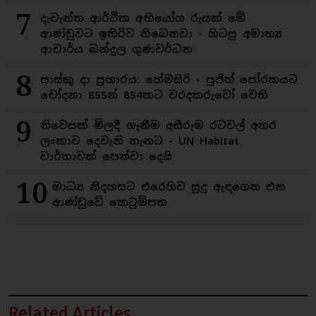
7
දැවැන්ත ආර්ථික අභියෝග රුසක් මේ
ආණ්ඩුවට ඉතිරිව තිබෙනවා - හිටපු අමාත්‍ය
ආචාර්ය බන්දුල ගුණවර්ධන
8
පාස්කු දා ප්‍රහාරය: හේමසිරි - පූජිත් පෝරකයට
චෝදනා 855න් 854කට වරදකරුවෝ වෙති
9
නිවෙසක් මිලදී ගැනීම අසීරුම රටවල් අතර
ලංකාව දෙවැනි තැනට - UN Habitat
වාර්තාවක් පෙන්වා දෙයි
10
මාධ්‍ය නිදහසට එරෙහිව සුදු ඇඳගෙන එන
ආණ්ඩුවේ කෙටුම්පත
Related Articles