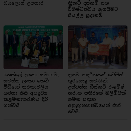
ඩයලොග් උපහාර
ක්‍රිකට් දස්කම් සහ
විශිෂ්ටත්වය ඇගයීමට
සියල්ල සූදානම්
නෙස්ලේ ලංකා සමාගම,
දැයට ආදර්ශයක් වෙමින්,
සමස්ත ලංකා කෙටි
ශූරයෙකු සමඟින්:
වීඩියෝ තරඟාවලිය
උස්වත්ත බිස්කට් රුමේෂ්
හරහා නිසි අපද්‍රව්‍ය
තරංග පතිරගේ ඔලිම්පික්
කළමනාකරණය දිරි
ගමන සඳහා
ගන්වයි
අනුග්‍රාහකත්වයෙන් එක්
වෙයි.