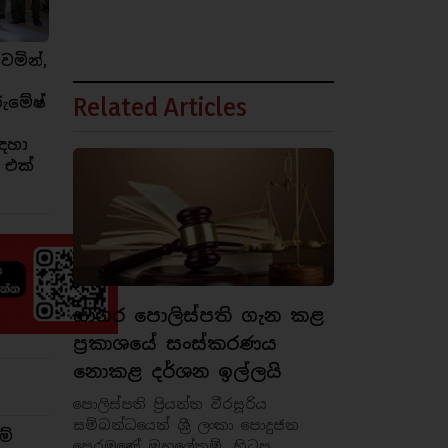
ෙමින්,
Related Articles
රුමේෂ්
ඳහා
 එක්
සාගර පොලිස්පති ගැන කළ
ප්‍රකාශයේ සංස්කරණය
නොකළ දර්ශන ඉල්ලයි
පොලිස්පති ප්‍රියන්ත වීරසූරිය
සම්බන්ධයෙන් ශ්‍රී ලංකා පොදුජන
ම්
පෙරමුණේ මහලේකම්, හිටපු