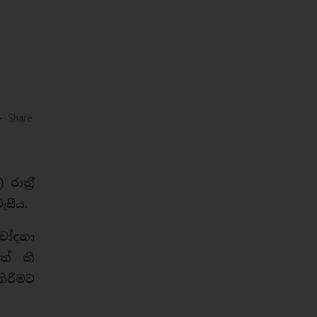
-
Share
ාත‍්‍රී
ැසීය.
 චෝදනා
ත් කී
ිරීමට