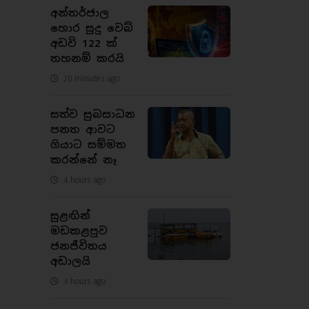
අන්තර්ජාල
හොර සූදු වෙබ්
අඩවි 122 ක්
තහනම් කරයි
20 minutes ago
සත්ව සුබසාධන
පනත ආවට
ගියාට සම්මත
කරන්නේ නෑ
4 hours ago
සුළඟින්
මඩකළපුව
ජනජීවිතය
අඩාලයි
4 hours ago