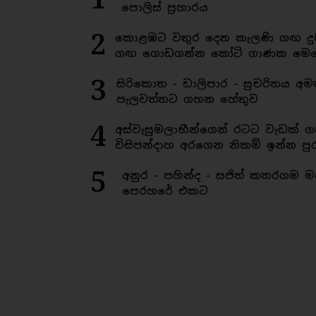
පොලිස් ප්‍රහාරය
2
කොළඹට වතුර දෙන කැලණි ගඟ දුෂ
ගඟ ගොඩගන්න කෝටි ගාණක මෙහ
3
සිරිකොත - ඩාලිපාර - සුචරිතය 
පැලවත්තට ගහන හේතුව
4
අස්වැසුමලාභීන්ගෙන් රටට වැඩක් ග
විසිපන්දාහ අරගෙන නිකම් ඉන්න පුර
5
අනුර - පහින්ද - සජිත් කතරගම 
පෙරහරේ එකට