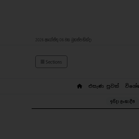
2026 අගෝස්තු 06 වන බ්‍රහස්පතින්දා
Sections
එසැණ පුවත්
විශේ
ඉරිදා ලංකාදීප