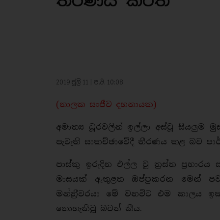
තීරණය කරති
2019 ජූලි 11 | ප.ව. 10:08
(නාලක සංජීව දහනායක)
අමාත්‍ය ධූරවලින් ඉල්ලා අස්වූ සියලුම මුස්ල
පැවැති සාකච්ඡාවේදී තීරණය කළ බව පාර්ලි
පාස්කු ඉරුදින එල්ල වූ ත‍්‍රස්ත ප‍්‍රහා
මාසයක් ඇතුළත ඔප්පුකරන මෙන් පවසමි
මන්ත‍්‍රීවරයා මේ වනවිට එම කාලය ඉ
නොහැකිවූ බවත් කීය.