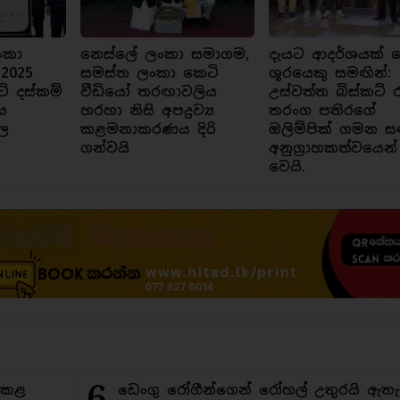
ංකා
නෙස්ලේ ලංකා සමාගම,
දැයට ආදර්ශයක් ව
 2025
සමස්ත ලංකා කෙටි
ශූරයෙකු සමඟින්:
ට් දස්කම්
වීඩියෝ තරඟාවලිය
උස්වත්ත බිස්කට් 
ය
හරහා නිසි අපද්‍රව්‍ය
තරංග පතිරගේ
ල
කළමනාකරණය දිරි
ඔලිම්පික් ගමන ස
ගන්වයි
අනුග්‍රාහකත්වයෙන්
වෙයි.
6
ිකළ
ඩෙංගු රෝගීන්ගෙන් රෝහල් උතුරයි ඇතැ