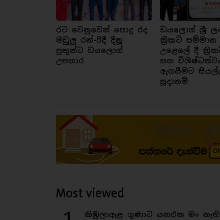
රට වෙනුවෙන් පොදු රද
ඩයලොග් ශ්‍රී ල
මඩුලු රන්-රිදී දිනූ
ක්‍රිකට් සම්මාන
පුතුන්ට ඩයලොග්
උළෙලේ දී ක්‍රික
උපහාර
සහ විශිෂ්ටත්ව
ඇගයීමට සියල්
සූදානම්
Most viewed
1
කිඹුලාඇළ ගුණාට යනඑන මං නැත