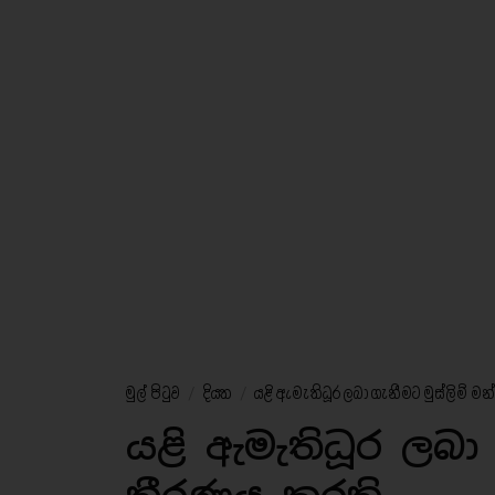
මුල් පිටුව
/
දියත
/
යළි ඇමැතිධූර ලබා ගැනීමට මුස්ලිම් මන්
යළි ඇමැතිධූර ලබා ගැ