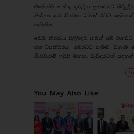
එමෙන්ම පාස්කු ඉරුදින ප‍්‍රහාරයට බදියුද
වාර්තා කර තිබෙන බැවින් රටට සේවයක
පැවැසීය.
මෙම තීරණය පිළිබඳව තමන් මේ වනවිට 
ජනාධිපතිවරයා මෙරටට පැමිණි වහාම 
ඒ.එච්.එම් ෆවුසි මහතා වැඩිදුරටත් සඳ
You May Also Like