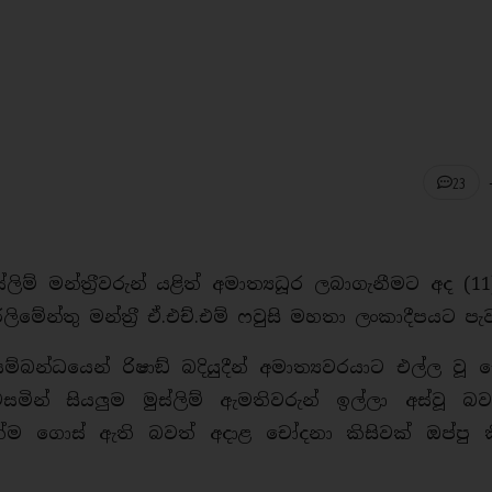
23
ිම් මන්ත‍්‍රීවරුන් යළිත් අමාත්‍යධූර ලබාගැනීමට අද (11) ර
මේන්තු මන්ත‍්‍රී ඒ.එච්.එම් ෆවුසි මහතා ලංකාදීපයට පැව
රය සම්බන්ධයෙන් රිෂාඞ් බදියුදීන් අමාත්‍යවරයාට එල්ල වූ
න් සියලුම මුස්ලිම් ඇමතිවරුන් ඉල්ලා අස්වූ බව
ක්ම ගොස් ඇති බවත් අදාළ චෝදනා කිසිවක් ඔප්පු ක