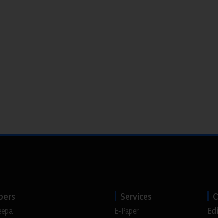
pers
Services
C
Edi
eepa
E-Paper