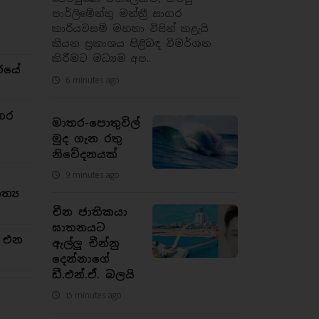
පාර්ලිමේන්තු මන්ත්‍රී සාගර
කාරියවසම් මහතා විසින් කළැයි
කියන ප්‍රකාශය පිළිබඳ විමර්ශන
කිරීමට මධ්‍යම අප..
රයේ
6 minutes ago
තර
මාතර-පොතුවිල්
මූද ගැන රතු
නිවේදනයක්
9 minutes ago
්‍ය
චීන ජාතිකයා
ඝාතනයට
න එන
ඇල්ලු චීන්නු
දෙන්නාගේ
ඩී.එන්.ඒ. බලයි
15 minutes ago