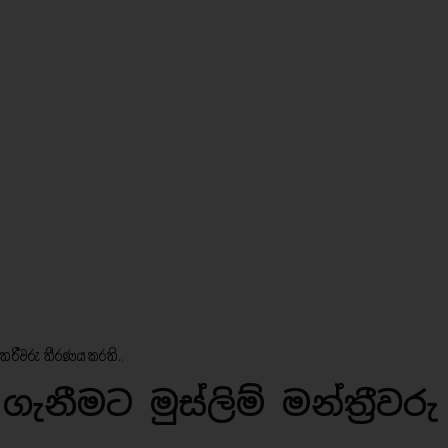
ත‍්‍රීවරු තීරණය කරති..
නීමට මුස්ලිම් මන්ත‍්‍රීවරු