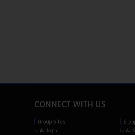
CONNECT WITH US
Group Sites
E-pa
Lankadeepa
Lankad