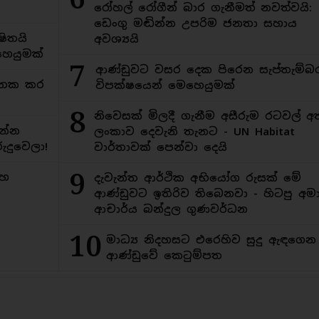
රෝහල් රෝගීන් බාර ගැනීමත් නවත්වයි:
ඩෙංගු මඬින්න උපරිම ජනතා සහාය
ිතයි
අවශ්‍යයි
ෙයුමක්
7
ආණ්ඩුවට වසර දෙක පිරෙන සැප්තැම්බ
අමතක කර
විපක්ෂයෙන් මෙහෙයුමක්
8
නිවෙසක් මිලදී ගැනීම අසීරුම රටවල් අ
න්න
ලංකාව දෙවැනි තැනට - UN Habitat
ුදුවෙලා!
වාර්තාවක් පෙන්වා දෙයි
9
මහ
දැවැන්ත ආර්ථික අභියෝග රුසක් මේ
ආණ්ඩුවට ඉතිරිව තිබෙනවා - හිටපු අමාත
ආචාර්ය බන්දුල ගුණවර්ධන
10
මාධ්‍ය නිදහසට එරෙහිව සුදු ඇඳගෙ
ආණ්ඩුවේ කෙටුම්පත