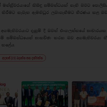
ීන් මන්ත‍්‍රීවරයාගේ කිසිඳු සම්බන්ධයක් නැති බවට පොලිස
් කිරීමට නැවැත ඇමතිධූර ලබාගැනීමට තීරණය කළ බව
අගමැතිවරයාට දැනුම් දී බවත් එංගලන්තයේ සංචාරයක
මේ සම්බන්ධයෙන් සාකච්ඡා කරන බව අගමැතිවරයා ක
හන් කළේය.
අදහස් (23) බලන්න සහ දක්වන්න