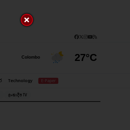
27°C
Colombo
ර
Technology
E-Paper
ලංකාදීප TV