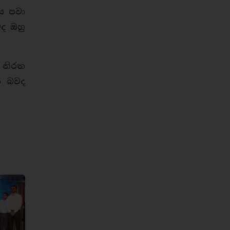
ිය පවා
ද ඔහු
 නිරත
ී බවද