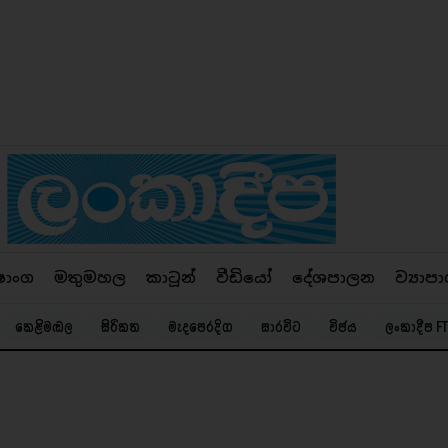
ෂාංග
මතුමහල
කාටූන්
වීඩියෝ
දේශපාලන
ව්‍යාපා
කෙළිමඬල
සිරිකත
මැදපෙරදිග
සාරවිට
විජය
ලංකාදීප FT