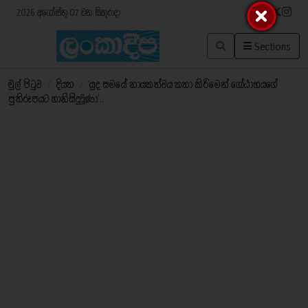
2026 අගෝස්තු 07 වන සිකුරාදා
Sections
මුල් පිටුව
/
දියත
/
‘යුද සමයේ නායකත්වය කතා කිරිමෙන් ගෝඨාභයගේ
ප්‍රතිරූපයට හානිසිදුවූණා’..