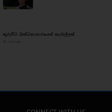
කුරුවිට බන්ධනාගාරයෙත් කැරැල්ලක්
1 hour ago
CONNECT WITH US