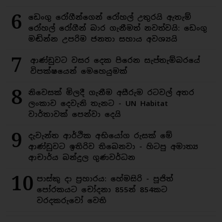
6
ඩෙංගු රෝගීන්ගෙන් රෝහල් උතුරයි ඇතැම්
රෝහල් රෝගීන් බාර ගැනීමත් නවත්වයි: ඩෙංගු
මඬින්න උපරිම ජනතා සහාය අවශ්‍යයි
7
ආණ්ඩුවට වසර දෙක පිරෙන සැප්තැම්බරයේ
විපක්ෂයෙන් මෙහෙයුමක්
8
නිවෙසක් මිලදී ගැනීම අසීරුම රටවල් අතර
ලංකාව දෙවැනි තැනට - UN Habitat
වාර්තාවක් පෙන්වා දෙයි
9
දැවැන්ත ආර්ථික අභියෝග රුසක් මේ
ආණ්ඩුවට ඉතිරිව තිබෙනවා - හිටපු අමාත්‍ය
ආචාර්ය බන්දුල ගුණවර්ධන
10
පාස්කු දා ප්‍රහාරය: හේමසිරි - පූජිත්
පෝරකයට චෝදනා 855න් 854කට
වරදකරුවෝ වෙති