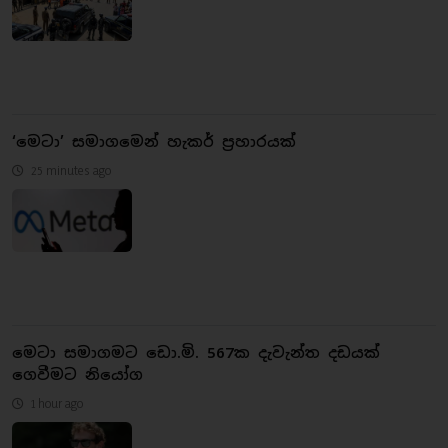
‘මෙටා’ සමාගමෙන් හැකර් ප්‍රහාරයක්
25 minutes ago
මෙටා සමාගමට ඩො.මි. 567ක දැවැන්ත දඩයක්
ගෙවීමට නියෝග
1 hour ago