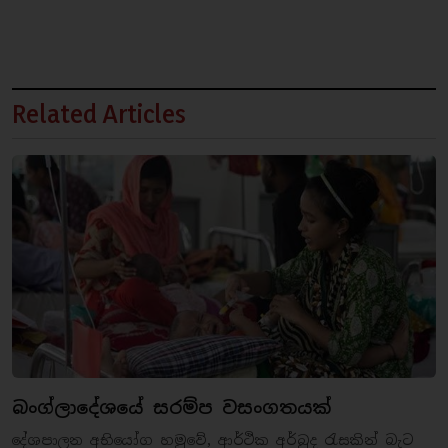
Related Articles
බංග්ලාදේශයේ සරම්ප වසංගතයක්
දේශපාලන අභියෝග හමුවේ, ආර්ථික අර්බුද රැසකින් බැට