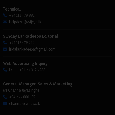
Technical
+94 112 479 882
helpdesk@wijeya.lk
Sunday Lankadeepa Editorial
+94 112 479 260
iridalankadeepa@gmail.com
Web Advertising Inquiry
Dilan: +94 77 372 7288
General Manager: Sales & Marketing :
Mr Channa Jayasinghe
+94 777 880 155
channaj@wijeya.lk