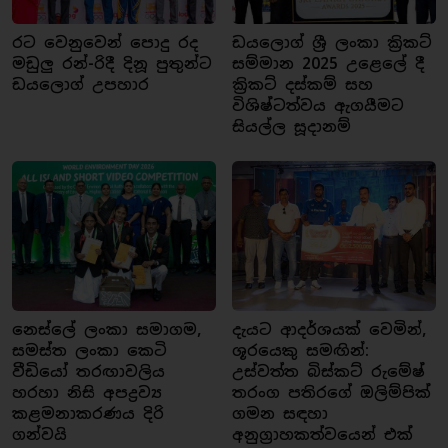
රට වෙනුවෙන් පොදු රද
ඩයලොග් ශ්‍රී ලංකා ක්‍රිකට්
මඩුලු රන්-රිදී දිනූ පුතුන්ට
සම්මාන 2025 උළෙලේ දී
ඩයලොග් උපහාර
ක්‍රිකට් දස්කම් සහ
විශිෂ්ටත්වය ඇගයීමට
සියල්ල සූදානම්
නෙස්ලේ ලංකා සමාගම,
දැයට ආදර්ශයක් වෙමින්,
සමස්ත ලංකා කෙටි
ශූරයෙකු සමඟින්:
වීඩියෝ තරඟාවලිය
උස්වත්ත බිස්කට් රුමේෂ්
හරහා නිසි අපද්‍රව්‍ය
තරංග පතිරගේ ඔලිම්පික්
කළමනාකරණය දිරි
ගමන සඳහා
ගන්වයි
අනුග්‍රාහකත්වයෙන් එක්