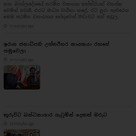
කන බංග්ලාදේශයේ සරම්ප වසංගත තත්ත්වයක් ව්‍යාප්ත
වෙමින් පවතී. එරට මාධ්‍ය වාර්තා කළේ, රට පුරා පැතිරෙන
මෙම සරම්ප වසංගතය හේතුවෙන් පීඩාවට පත් පවුල..
10 minutes ago
ඉරාන ජනාධිපති උත්තරීතර නායකයා රහසේ
හමුවෙලා
14 minutes ago
කුරුවිට බන්ධනාගාර ගැටුමින් දෙකක් මරුට
20 minutes ago