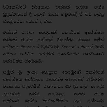
පිටකෝට්ටේ සිරිකොත එක්සත් ජාතික පක්ෂ
මුලස්ථානයේ දී පැවැති මාධ්‍ය හමුවකදී ඒ බව පැවසු
මන්ත්‍රීවරයා මෙසේ ද කීය.
එක්සත් ජාතික පෙරමුණේ ජනාධිපති අපේක්ෂක
එක්සත් ජාතික පක්ෂයේ නියෝජ්‍ය නායක සජිත්
ප්‍රේමදාස මහතාගේ මැතිවරණ ව්‍යාපාරය දිනෙන් දිනම
අතිශය සාර්ථක අන්දමින් ආකර්ශනිය තත්වයකට
පත්වෙමින් තිබෙනවා.
නමුත් ශ්‍රී ලංකා පොදුජන පෙරමුණේ ජනාධිපති
අපේක්ෂක ගෝඨාභය රාජපක්ෂ මහතාගේ මැතිවරණ
ව්‍යාපාරය වදවෙමින් තිබෙනවා. ඊට දිය හැකි හොඳම
උදාහරණ තමයි පසුගියදා පැවති මාධ්‍ය
හමුවකදී ඉන්දීය මාධ්‍යවේදීනිය නැගු ප්‍රශ්නයට