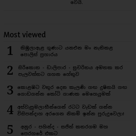
වෙයි.
Most viewed
1
කිඹුලාඇළ ගුණාට යනඑන මං නැතිකළ
පොලිස් ප්‍රහාරය
2
සිරිකොත - ඩාලිපාර - සුචරිතය අමතක කර
පැලවත්තට ගහන හේතුව
3
කොළඹට වතුර දෙන කැලණි ගඟ දුෂිතයි ගඟ
ගොඩගන්න කෝටි ගාණක මෙහෙයුමක්
4
අස්වැසුමලාභීන්ගෙන් රටට වැඩක් ගන්න
විසිපන්දාහ අරගෙන නිකම් ඉන්න පුරුදුවෙලා!
5
අනුර - පහින්ද - සජිත් කතරගම මහ
පෙරහරේ එකට