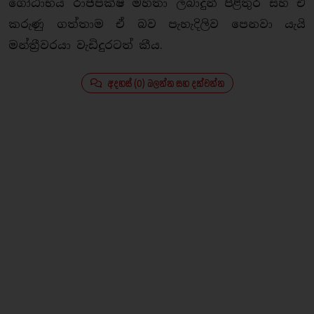
ගෝඨාභය රාජපක්ෂ මහතා ලබාදුන් පිළිතුර සහ ඒ
කරුණු ගත්තාම ඒ බව පැහැදිලිව පෙනවා යැයි
මන්ත්‍රීවරයා වැඩිදුරටත් කීය.
අදහස් (0) බලන්න සහ දක්වන්න