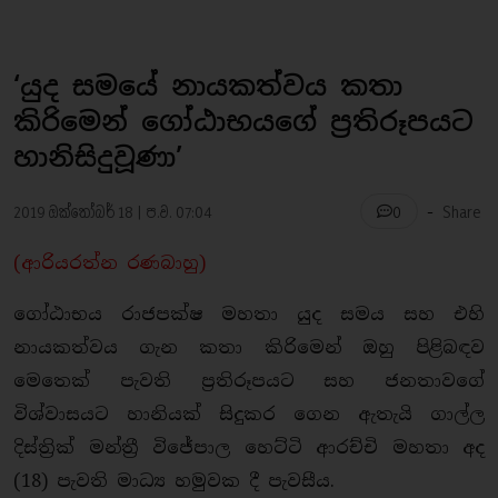
‘යුද සමයේ නායකත්වය කතා
කිරිමෙන් ගෝඨාභයගේ ප්‍රතිරූපයට
හානිසිදුවූණා’
-
2019 ඔක්තෝබර් 18 | ප.ව. 07:04
Share
0
(ආරියරත්න රණබාහු)
ගෝඨාභය රාජපක්ෂ මහතා යුද සමය සහ එහි
නායකත්වය ගැන කතා කිරිමෙන් ඔහු පිළිබඳව
මෙතෙක් පැවති ප්‍රතිරූපයට සහ ජනතාවගේ
විශ්වාසයට හානියක් සිදුකර ගෙන ඇතැයි ගාල්ල
දිස්ත්‍රික් මන්ත්‍රී විජේපාල හෙට්ටි ආරච්චි මහතා අද
(18) පැවති මාධ්‍ය හමුවක දී පැවසීය.