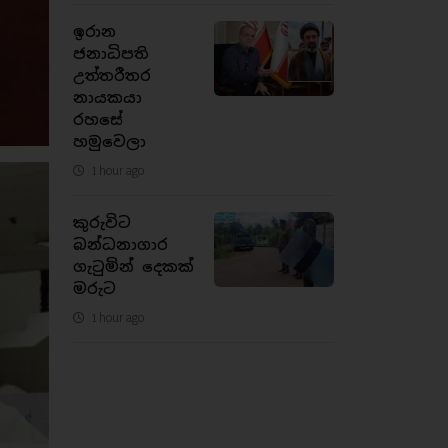
ඉරාන
ජනාධිපති
උත්තරීතර
නායකයා
රහසේ
හමුවෙලා
1 hour ago
කුරුවිට
බන්ධනාගාර
ගැටුමින් දෙකක්
මරුට
1 hour ago