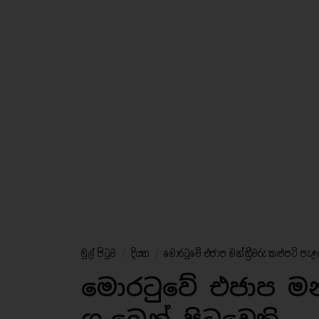
මුල් පිටුව
/
දියත
/
මොරටුවේ එජාප මන්ත්‍රීවරු කළුපටි පැළ
මොරටුවේ එජාප මන්ත