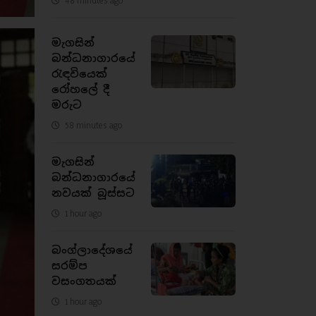
මැගසින්
බන්ධනාගාරයේ
රැඳවියෙක්
රෝහලේ දී
මරුට
58 minutes ago
මැගසින්
බන්ධනාගාරයේ
නවයක් බූස්සට
1 hour ago
බංග්ලාදේශයේ
සරම්ප
වසංගතයක්
1 hour ago