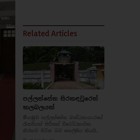
Related Articles
පල්ලන්සේන සිරකඳවුරෙත්
කලබලයක්
මීගමුව පල්ලන්සේන බන්ධනාගාරයේ
රැසවියන් පිරිසක් විරෝධතාවක
නිරතව සිටින බව පොලිසිය කියයි...
48 minutes ago