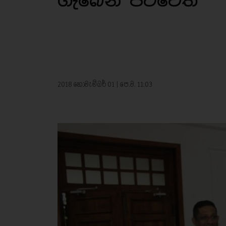
ගැබෙන් පිටවෙති
2018 නොවැම්බර් 01 | පෙ.ව. 11:03