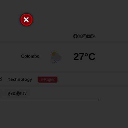
27°C
Colombo
ර
Technology
E-Paper
ලංකාදීප TV