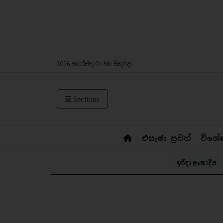
2026 අගෝස්තු 07 වන සිකුරාදා
Sections
එසැණ පුවත්
විශේ
ඉරිදා ලංකාදීප