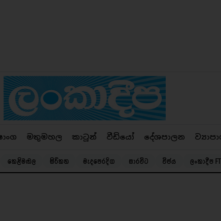
ෂාංග
මතුමහල
කාටූන්
වීඩියෝ
දේශපාලන
ව්‍යාපා
කෙළිමඬල
සිරිකත
මැදපෙරදිග
සාරවිට
විජය
ලංකාදීප FT