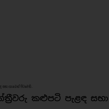
ඳ සභා ගැබෙන් පිටවෙති..
්‍රීවරු කළුපටි පැළඳ සභා