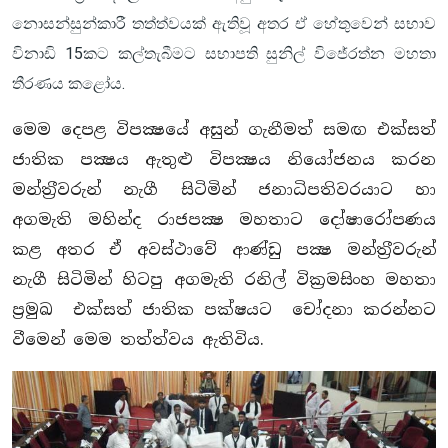
නොසන්සුන්කාරී තත්ත්වයක් ඇතිවූ අතර ඒ හේතුවෙන් සභාව
විනාඩි 15කට කල්තැබීමට සභාපති සුනිල් විජේරත්න මහතා
තීරණය කළෝය.
මෙම දෙපළ විපක්‍ෂයේ අසුන් ගැනීමත් සමඟ එක්සත්
ජාතික පක්‍ෂය ඇතුළු විපක්‍ෂය නියෝජනය කරන
මන්ත‍්‍රීවරුන් නැගී සිටිමින් ජනාධිපතිවරයාට හා
අගමැති මහින්ද රාජපක්‍ෂ මහතාට දෝෂාරෝපණය
කළ අතර ඒ අවස්ථාවේ ආණ්ඩු පක්‍ෂ මන්ත‍්‍රීවරුන්
නැගී සිටිමින් හිටපු අගමැති රනිල් වික‍්‍රමසිංහ මහතා
ප්‍රමුඛ එක්සත් ජාතික පක්ෂයට චෝදනා කරන්නට
වීමෙන් මෙම තත්ත්වය ඇතිවිය.