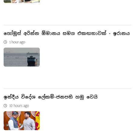
හෝමූස් අරින්න ඕමානය සමග එකඟතාවක් - ඉරානය
1 hour ago
ඉන්දීය විදේශ ලේකම්-ජනපති හමු වෙයි
10 hours ago