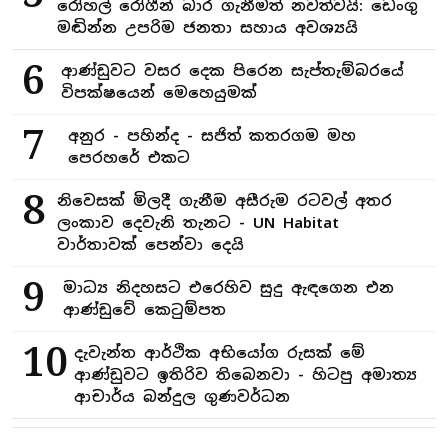
රෝහල් රෝගීන් බාර ගැනීමත් නවත්වයි: ඩෙංගු
මඬින්න උපරිම ජනතා සහාය අවශ්‍යයි
6
ආණ්ඩුවට වසර දෙක පිරෙන සැප්තැම්බරයේ
විපක්ෂයෙන් මෙහෙයුමක්
7
අනුර - පහින්ද - සජිත් කතරගම මහ
පෙරහරේ එකට
8
නිවෙසක් මිලදී ගැනීම අසීරුම රටවල් අතර
ලංකාව දෙවැනි තැනට - UN Habitat
වාර්තාවක් පෙන්වා දෙයි
9
මාධ්‍ය නිදහසට එරෙහිව සුදු ඇඳගෙන එන
ආණ්ඩුවේ කෙටුම්පත
10
දැවැන්ත ආර්ථික අභියෝග රුසක් මේ
ආණ්ඩුවට ඉතිරිව තිබෙනවා - හිටපු අමාත්‍ය
ආචාර්ය බන්දුල ගුණවර්ධන