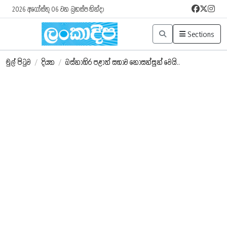
2026 අගෝස්තු 06 වන බ්‍රහස්පතින්දා
Sections
මුල් පිටුව
/
දියත
/
බස්නාහිර පළාත් සභාව නොසන්සුන් වෙයි..