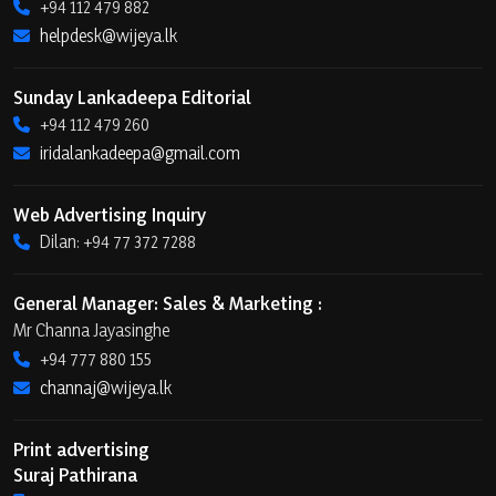
+94 112 479 882
helpdesk@wijeya.lk
Sunday Lankadeepa Editorial
+94 112 479 260
iridalankadeepa@gmail.com
Web Advertising Inquiry
Dilan: +94 77 372 7288
General Manager: Sales & Marketing :
Mr Channa Jayasinghe
+94 777 880 155
channaj@wijeya.lk
Print advertising
Suraj Pathirana