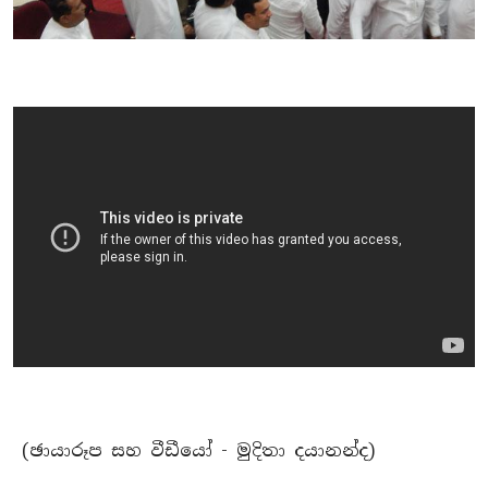
(ඡායාරූප සහ වීඩීයෝ - මුදිතා දයානන්ද)