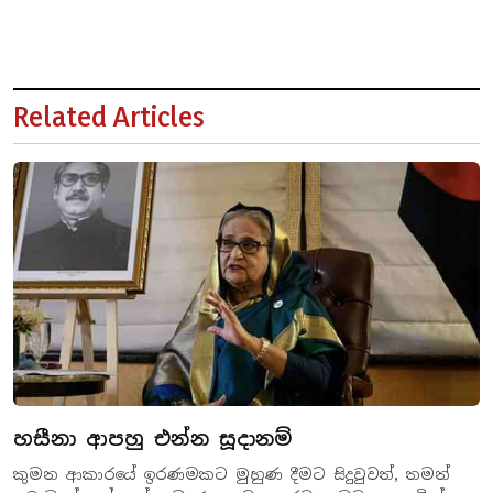
Related Articles
හසීනා ආපහු එන්න සූදානම්
කුමන ආකාරයේ ඉරණමකට මුහුණ දීමට සිදුවුවත්, තමන්