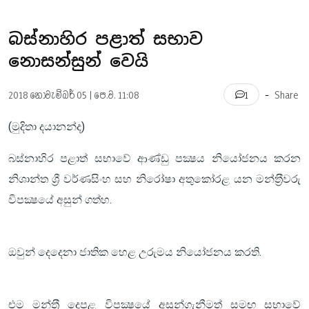
බස්නාහිර පළාත් සභාව
නොසන්සුන් වෙයි
-
2018 නොවැම්බර් 05 | පෙ.ව. 11:08
Share
1
(මුදිතා දයානන්ද)
බස්නාහිර පළාත් සභාවේ ආණ්ඩු පක්‍ෂය නියෝජනය කරන
නිශාන්ත ශ්‍රී වර්ණසිංහ සහ නිරෝෂා අතුකෝරළ යන මන්ත‍්‍රීවරු
විපක්‍ෂයේ අසුන් ගත්හ.
ඔවුන් දෙදෙනා ජාතික හෙළ උරුමය නියෝජනය කරති.
එම මන්ත‍්‍රී දෙපළ විපක්‍ෂයේ අසුන්ගැනීමත් සමඟ සභාවේ