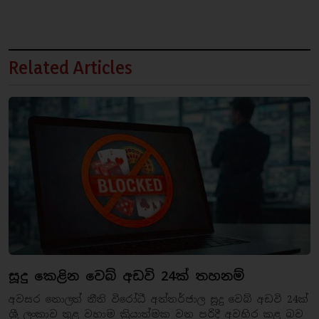
Related Articles
සූදු කෙළින වෙබ් අඩවි 24ක් තහනම්
අවසර නොලත් නීති විරෝධී අන්තර්ජාල සූදු වෙබ් අඩවි 24ක්
ශ්‍රී ලංකාව තුළ වහාම ක්‍රියාත්මක වන පරිදී අවහිර කළ බව