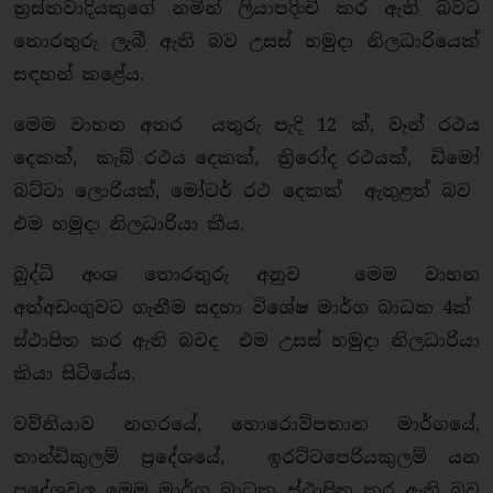
ත‍්‍රස්තවාදියකුගේ නමින් ලියාපදිංචි කර ඇති බවට
තොරතුරු ලැබී ඇති බව උසස් හමුදා නිලධාරියෙක්
සඳහන් කළේය.
මෙම වාහන අතර යතුරු පැදි 12 ක්, වෑන් රථය
දෙකක්, කැබ් රථය දෙකක්, ති‍්‍රරෝද රථයක්, ඩිමෝ
බට්ටා ලොරියක්, මෝටර් රථ දෙකක් ඇතුළත් බව
එම හමුදා නිලධාරියා කීය.
බුද්ධි අංශ තොරතුරු අනුව මෙම වාහන
අත්අඩංගුවට ගැනීම සදහා විශේෂ මාර්ග බාධක 4ක්
ස්ථාපිත කර ඇති බවද එම උසස් හමුදා නිලධාරියා
කියා සිටියේය.
වව්නියාව නගරයේ, හොරොව්පතාන මාර්ගයේ,
තාන්ඩිකුලම් ප‍්‍රදේශයේ, ඉරට්ටපෙරියකුලම් යන
ප‍්‍රදේශවල මෙම මාර්ග බාධක ස්ථාපිත කර ඇති බව