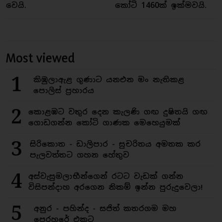
වෙයි.
කෝටි 1460ක් ඉක්මවයි.
Most viewed
1
කිඹුලාඇළ ගුණාට යනඑන මං නැතිකළ
පොලිස් ප්‍රහාරය
2
කොළඹට වතුර දෙන කැලණි ගඟ දුෂිතයි ගඟ
ගොඩගන්න කෝටි ගාණක මෙහෙයුමක්
3
සිරිකොත - ඩාලිපාර - සුචරිතය අමතක කර
පැලවත්තට ගහන හේතුව
4
අස්වැසුමලාභීන්ගෙන් රටට වැඩක් ගන්න
විසිපන්දාහ අරගෙන නිකම් ඉන්න පුරුදුවෙලා!
5
අනුර - පහින්ද - සජිත් කතරගම මහ
පෙරහරේ එකට