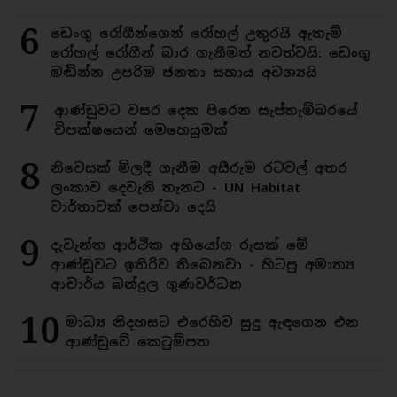
6
ඩෙංගු රෝගීන්ගෙන් රෝහල් උතුරයි ඇතැම්
රෝහල් රෝගීන් බාර ගැනීමත් නවත්වයි: ඩෙංගු
මඬින්න උපරිම ජනතා සහාය අවශ්‍යයි
7
ආණ්ඩුවට වසර දෙක පිරෙන සැප්තැම්බරයේ
විපක්ෂයෙන් මෙහෙයුමක්
8
නිවෙසක් මිලදී ගැනීම අසීරුම රටවල් අතර
ලංකාව දෙවැනි තැනට - UN Habitat
වාර්තාවක් පෙන්වා දෙයි
9
දැවැන්ත ආර්ථික අභියෝග රුසක් මේ
ආණ්ඩුවට ඉතිරිව තිබෙනවා - හිටපු අමාත්‍ය
ආචාර්ය බන්දුල ගුණවර්ධන
10
මාධ්‍ය නිදහසට එරෙහිව සුදු ඇඳගෙන එන
ආණ්ඩුවේ කෙටුම්පත