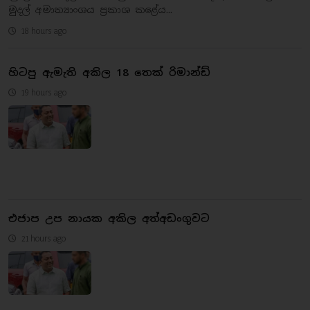
මුදල් අමාත්‍යාංශය ප්‍රකාශ කළේය...
18 hours ago
හිටපු ඇමැති අකිල 18 තෙක් රිමාන්ඩ්
19 hours ago
එජාප උප නායක අකිල අත්අඩංගුවට
21 hours ago