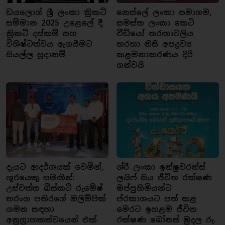
ඩයලොග් ශ්‍රී ලංකා ක්‍රිකට්
නෙස්ලේ ලංකා සමාගම,
සම්මාන 2025 උළෙලේ දී
සමස්ත ලංකා කෙටි
ක්‍රිකට් දස්කම් සහ
වීඩියෝ තරඟාවලිය
විශිෂ්ටත්වය ඇගයීමට
හරහා නිසි අපද්‍රව්‍ය
සියල්ල සූදානම්
කළමනාකරණය දිරි
ගන්වයි
දැයට ආදර්ශයක් වෙමින්,
ශ්රී ලංකා ඉන්ෂුවරන්ස්
ශූරයෙකු සමඟින්:
ලයිෆ් සිය ජීවිත රක්ෂණ
උස්වත්ත බිස්කට් රුමේෂ්
ඔප්පුහිමියන්ට
තරංග පතිරගේ ඔලිම්පික්
ප්රකාශයට පත් කළ
ගමන සඳහා
මෙරට ඉහළම ජීවිත
අනුග්‍රාහකත්වයෙන් එක්
රක්ෂණ බෝනස් මුදල රු.