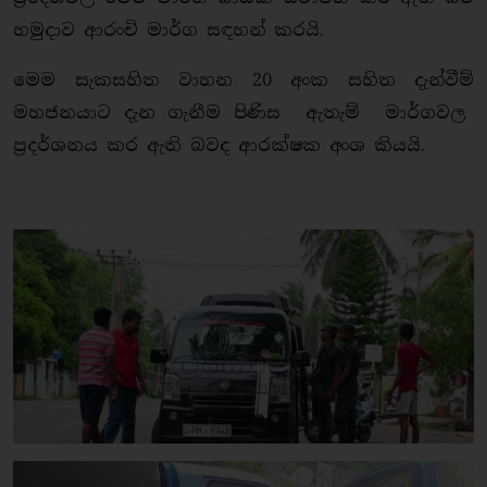
හමුදාව ආරංචි මාර්ග සඳහන් කරයි.
මෙම සැකසහිත වාහන 20 අංක සහිත දැන්වීම්
මහජනයාට දැන ගැනීම පිණිස ඇතැම් මාර්ගවල
ප‍්‍රදර්ශනය කර ඇති බවද ආරක්ෂක අංශ කියයි.