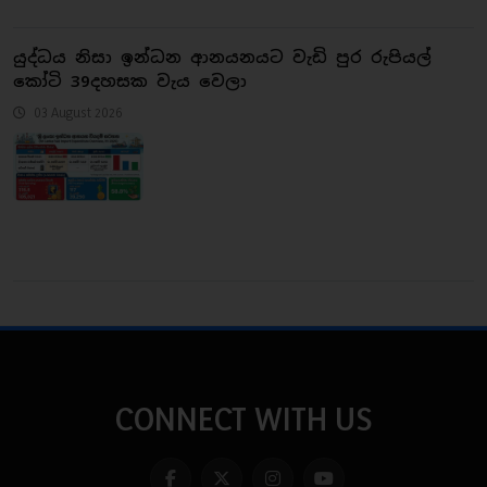
යුද්ධය නිසා ඉන්ධන ආනයනයට වැඩි පුර රුපියල්
කෝටි 39දහසක වැය වෙලා
03 August 2026
CONNECT WITH US