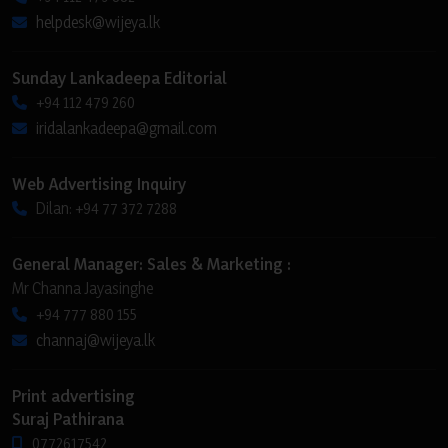
helpdesk@wijeya.lk
Sunday Lankadeepa Editorial
+94 112 479 260
iridalankadeepa@gmail.com
Web Advertising Inquiry
Dilan: +94 77 372 7288
General Manager: Sales & Marketing :
Mr Channa Jayasinghe
+94 777 880 155
channaj@wijeya.lk
Print advertising
Suraj Pathirana
0772617542