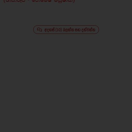
(ඡායාරූප - රොමේෂ් මධුෂංක)
අදහස් (10) බලන්න සහ දක්වන්න