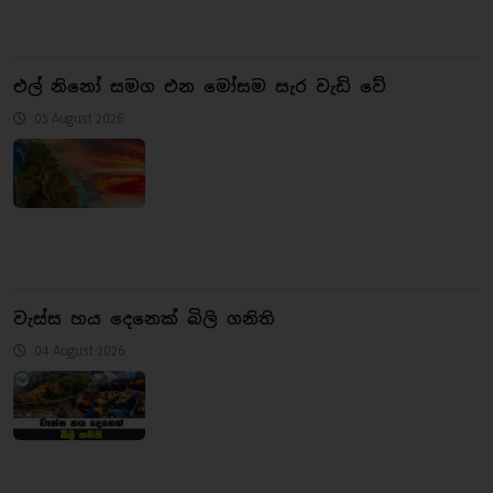
එල් නිනෝ සමග එන මෝසම සැර වැඩි වේ
05 August 2026
වැස්ස හය දෙනෙක් බිලි ගනිති
04 August 2026