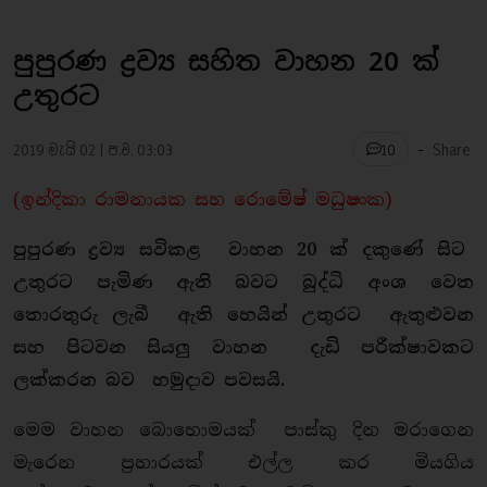
පුපුරණ ද්‍රව්‍ය සහිත වාහන 20 ක්
උතුරට
-
2019 මැයි 02 | ප.ව. 03:03
Share
10
(ඉන්දිකා රාමනායක සහ රොමේෂ් මධුෂංක)
පුපුරණ ද්‍රව්‍ය සවිකළ වාහන 20 ක් දකුණේ සිට
උතුරට පැමිණ ඇති බවට බුද්ධි අංශ වෙත
තොරතුරු ලැබී ඇති හෙයින් උතුරට ඇතුළුවන
සහ පිටවන සියලු වාහන දැඩි පරීක්ෂාවකට
ලක්කරන බව හමුදාව පවසයි.
මෙම වාහන බොහොමයක් පාස්කු දින මරාගෙන
මැරෙන ප‍්‍රහාරයක් එල්ල කර මියගිය