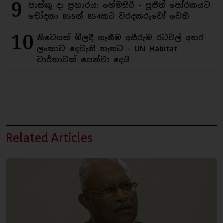
9
පාස්කු දා ප්‍රහාරය: හේමසිරි - පූජිත් පෝරකයට
චෝදනා 855න් 854කට වරදකරුවෝ වෙති
10
නිවෙසක් මිලදී ගැනීම අසීරුම රටවල් අතර
ලංකාව දෙවැනි තැනට - UN Habitat
වාර්තාවක් පෙන්වා දෙයි
Related Articles