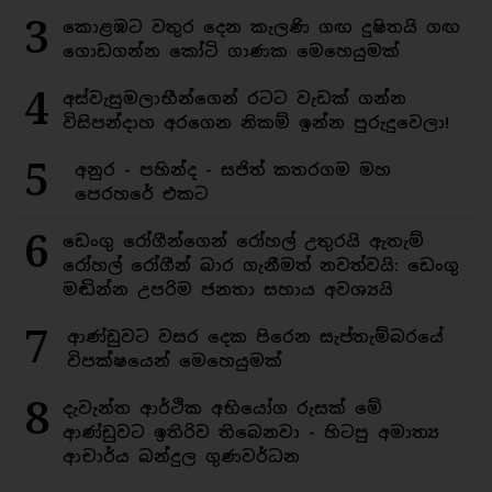
3
කොළඹට වතුර දෙන කැලණි ගඟ දුෂිතයි ගඟ
ගොඩගන්න කෝටි ගාණක මෙහෙයුමක්
4
අස්වැසුමලාභීන්ගෙන් රටට වැඩක් ගන්න
විසිපන්දාහ අරගෙන නිකම් ඉන්න පුරුදුවෙලා!
5
අනුර - පහින්ද - සජිත් කතරගම මහ
පෙරහරේ එකට
6
ඩෙංගු රෝගීන්ගෙන් රෝහල් උතුරයි ඇතැම්
රෝහල් රෝගීන් බාර ගැනීමත් නවත්වයි: ඩෙංගු
මඬින්න උපරිම ජනතා සහාය අවශ්‍යයි
7
ආණ්ඩුවට වසර දෙක පිරෙන සැප්තැම්බරයේ
විපක්ෂයෙන් මෙහෙයුමක්
8
දැවැන්ත ආර්ථික අභියෝග රුසක් මේ
ආණ්ඩුවට ඉතිරිව තිබෙනවා - හිටපු අමාත්‍ය
ආචාර්ය බන්දුල ගුණවර්ධන