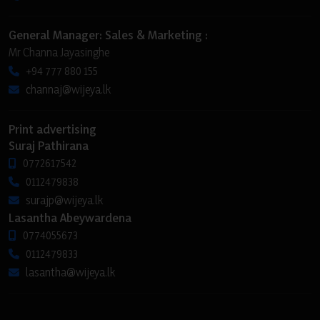
General Manager: Sales & Marketing :
Mr Channa Jayasinghe
+94 777 880 155
channaj@wijeya.lk
Print advertising
Suraj Pathirana
0772617542
0112479838
surajp@wijeya.lk
Lasantha Abeywardena
0774055673
0112479833
lasantha@wijeya.lk