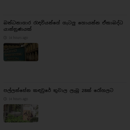
බන්ධනාගාර රැඳවියන්ගේ ගැටලු හොයන්න ඒකාබද්ධ
යාන්ත්‍රණයක්
14 hours ago
පල්ලන්සේන කඳවුරේ තුවාල ලැබූ 28ක් රෝහලට
14 hours ago