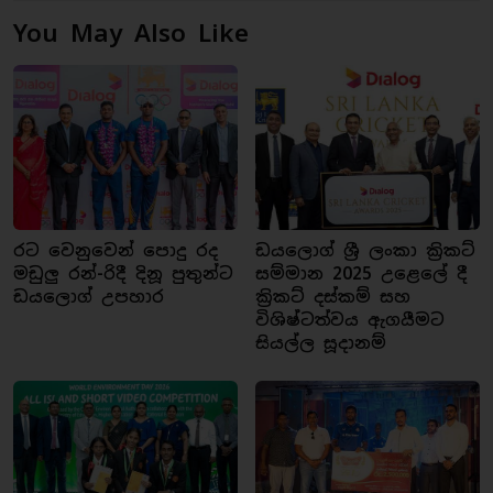
You May Also Like
රට වෙනුවෙන් පොදු රද
ඩයලොග් ශ්‍රී ලංකා ක්‍රිකට්
මඩුලු රන්-රිදී දිනූ පුතුන්ට
සම්මාන 2025 උළෙලේ දී
ඩයලොග් උපහාර
ක්‍රිකට් දස්කම් සහ
විශිෂ්ටත්වය ඇගයීමට
සියල්ල සූදානම්