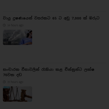
වායු දූෂණයෙන් වසරකට 65 ට අඩු 7,000 ක් මරුට
14 hours ago
සංචාරක වීසාවලින් රැකියා කළ චීන්නුන්ට ලක්ෂ
70වක දඩ
15 hours ago