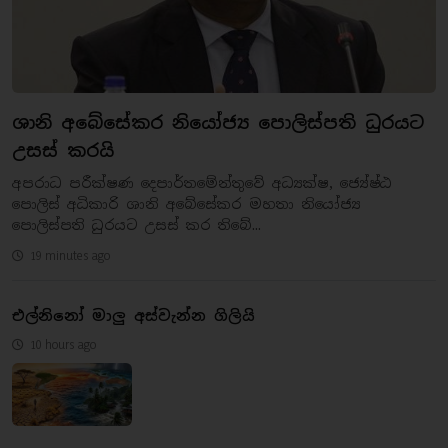
ශානි අබේසේකර නියෝජ්‍ය පොලිස්පති ධුරයට
උසස් කරයි
අපරාධ පරීක්ෂණ දෙපාර්තමේන්තුවේ අධ්‍යක්ෂ, ජ්‍යේෂ්ඨ
පොලිස් අධිකාරි ශානි අබේසේකර මහතා නියෝජ්‍ය
පොලිස්පති ධුරයට උසස් කර තිබේ...
19 minutes ago
එල්නිනෝ මාලු අස්වැන්න ගිලියි
10 hours ago