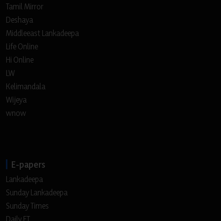
Tamil Mirror
Deshaya
Middleeast Lankadeepa
Life Online
Hi Online
LW
Kelimandala
Wijeya
wnow
E-papers
Lankadeepa
Sunday Lankadeepa
Sunday Times
Daily FT