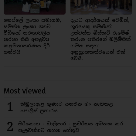
නෙස්ලේ ලංකා සමාගම,
දැයට ආදර්ශයක් වෙමින්,
සමස්ත ලංකා කෙටි
ශූරයෙකු සමඟින්:
වීඩියෝ තරඟාවලිය
උස්වත්ත බිස්කට් රුමේෂ්
හරහා නිසි අපද්‍රව්‍ය
තරංග පතිරගේ ඔලිම්පික්
කළමනාකරණය දිරි
ගමන සඳහා
ගන්වයි
අනුග්‍රාහකත්වයෙන් එක්
වෙයි.
Most viewed
1
කිඹුලාඇළ ගුණාට යනඑන මං නැතිකළ
පොලිස් ප්‍රහාරය
2
සිරිකොත - ඩාලිපාර - සුචරිතය අමතක කර
පැලවත්තට ගහන හේතුව