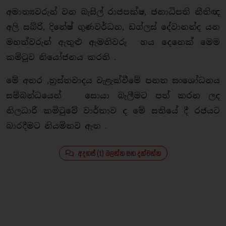
අමාත්‍යවරුන් වන බැසිල් රාජපක්ෂ, ජනාධිපති නීතිඥ
අලි සබ්රි, දිනේෂ් ගුණවර්ධන, ඩග්ලස් දේවානන්ද යන
මහත්වරුන් ඇතුළු ඇමතිවරු හය දෙනෙක් මෙම
කමිටුව නියෝජනය කරති .
මේ අතර ,ත්‍රස්තවාදය වැළැක්වීමේ පනත සංශෝධනය
සම්බන්ධයෙන් සොයා බැලීමට පත් කරන ලද
නිලධාරී කමිටුවේ වාර්තාව ද මේ සතියේ දී රජයට
බාරදීමට නියමිතව ඇත .
අදහස් (1) බලන්න සහ දක්වන්න