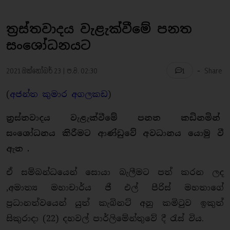
ත්‍රස්තවාදය වැළැක්වීමේ පනත
සංශෝධනයට
-
2021 ඔක්තෝබර් 23 | ප.ව. 02:30
Share
1
(
අජන්ත කුමාර අගලකඩ
)
ත්‍රස්තවාදය වැළැක්වීමේ පනත කඩිනමින්
සංශෝධනය කිරීමට ආණ්ඩුවේ අවධානය යොමු වී
ඇත .
ඒ සම්බන්ධයෙන් සොයා බැලීමට පත් කරන ලද
,අමාත්‍ය මහාචාර්ය ජී එල් පීරිස් මහතාගේ
ප්‍රධානත්වයෙන් යුත් කැබිනට් අනු කමිටුව ඉකුත්
සිකුරාදා (22) දහවල් පාර්ලිමේන්තුවේ දී රැස් විය.