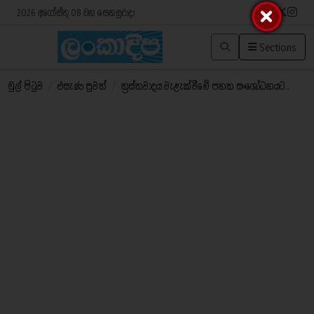
2026 අගෝස්තු 08 වන සෙනසුරාදා
Sections
මුල් පිටුව
/
එසැණ පුවත්
/
ත්‍රස්තවාදය වැළැක්වීමේ පනත සංශෝධනයට..