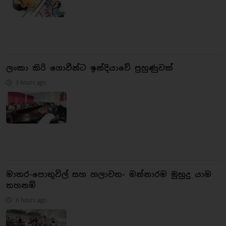
ලංකා කිරි ගොවීන්ට ඉන්දියාවේ පුහුණුවක්
3 hours ago
මාතර-පොතුවිල් සහ හලාවත- මන්නාරම මුහුදු යාම
තහනම්
6 hours ago