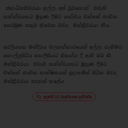
ජනාධිපතිවරයා ඉල්ලා අස් වූවහොත් එවැනි
තත්ත්වයකට මුහුණ දීමට ශක්තිය එක්සත් ජාතික
පෙරමුණ සතුව තිබෙන බවද මන්ත්‍රීවරයා කීය.
අරලියගහ මන්දිරය බලහත්කාරයෙන් අල්ලා ගැනීමට
කොල්ලුපිටිය පොලීසියට නියෝග දී ඇති බව කී
මන්ත්‍රීවරයා එවැනි තත්ත්වයකට මුහුණ දීමට
එක්සත් ජාතික පාක්ෂිකයන් සුදානමින් සිටින බවද
මන්ත්‍රීවරයා සඳහන් කළේය.
අදහස් (12) බලන්න සහ දක්වන්න