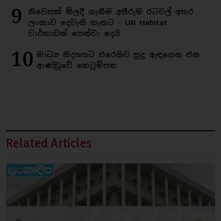
9
නිවෙසක් මිලදී ගැනීම අසීරුම රටවල් අතර
ලංකාව දෙවැනි තැනට - UN Habitat
වාර්තාවක් පෙන්වා දෙයි
10
මාධ්‍ය නිදහසට එරෙහිව සුදු ඇඳගෙන එන
ආණ්ඩුවේ කෙටුම්පත
Related Articles