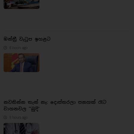
මන්ත්‍රී වැටුප ඉහළට
8 hours ago
නවතින්න තැන් නෑ: දොස්තරලා පනහක් රෑට
වාහනවල ’’බුදි’
9 hours ago