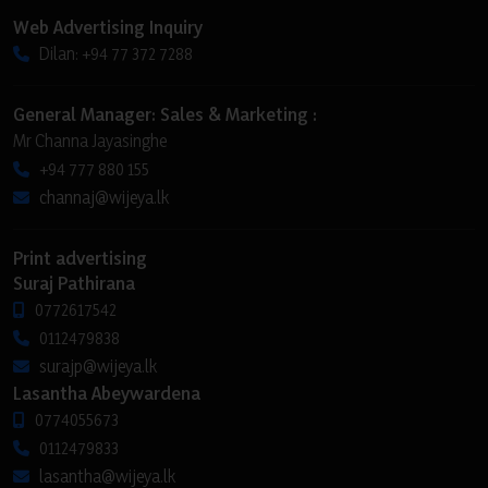
Web Advertising Inquiry
Dilan: +94 77 372 7288
General Manager: Sales & Marketing :
Mr Channa Jayasinghe
+94 777 880 155
channaj@wijeya.lk
Print advertising
Suraj Pathirana
0772617542
0112479838
surajp@wijeya.lk
Lasantha Abeywardena
0774055673
0112479833
lasantha@wijeya.lk