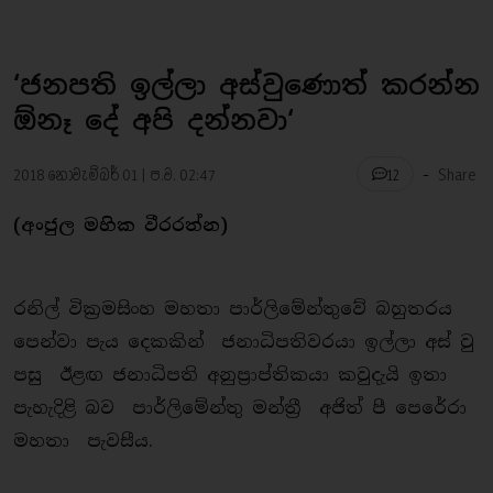
‘ජනපති ඉල්ලා අස්වුණොත් කරන්න
ඕනෑ දේ අපි දන්නවා‘
-
2018 නොවැම්බර් 01 | ප.ව. 02:47
Share
12
(අංජුල මහික වීරරත්න)
රනිල් වික්‍රමසිංහ මහතා පාර්ලිමේන්තුවේ බහුතරය
පෙන්වා පැය දෙකකින් ජනාධිපතිවරයා ඉල්ලා අස් වු
පසු ඊළඟ ජනාධිපති අනුප්‍රාප්තිකයා කවුදැයි ඉතා
පැහැදිළි බව පාර්ලිමේන්තු මන්ත්‍රී අජිත් පී පෙරේරා
මහතා පැවසීය.