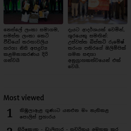
නෙස්ලේ ලංකා සමාගම,
දැයට ආදර්ශයක් වෙමින්,
සමස්ත ලංකා කෙටි
ශූරයෙකු සමඟින්:
වීඩියෝ තරඟාවලිය
උස්වත්ත බිස්කට් රුමේෂ්
හරහා නිසි අපද්‍රව්‍ය
තරංග පතිරගේ ඔලිම්පික්
කළමනාකරණය දිරි
ගමන සඳහා
ගන්වයි
අනුග්‍රාහකත්වයෙන් එක්
වෙයි.
Most viewed
1
කිඹුලාඇළ ගුණාට යනඑන මං නැතිකළ
පොලිස් ප්‍රහාරය
සිරිකොත - ඩාලිපාර - සුචරිතය අමතක කර