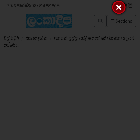
2026 අගෝස්තු 08 වන සෙනසුරාදා
Sections
මුල් පිටුව
/
එසැණ පුවත්
/
‘ජනපති ඉල්ලා අස්වුණොත් කරන්න ඕනෑ දේ අපි
දන්නවා‘..