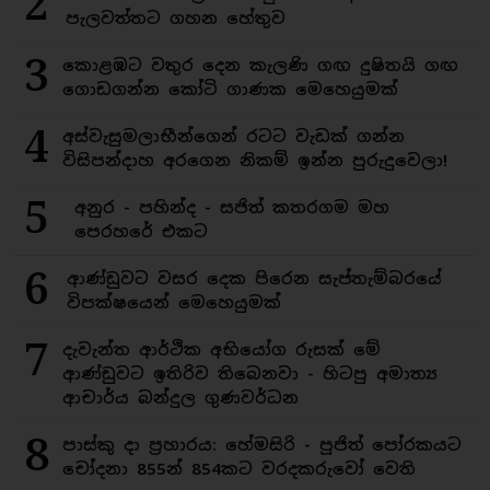
2
පැලවත්තට ගහන හේතුව
3
කොළඹට වතුර දෙන කැලණි ගඟ දුෂිතයි ගඟ
ගොඩගන්න කෝටි ගාණක මෙහෙයුමක්
4
අස්වැසුමලාභීන්ගෙන් රටට වැඩක් ගන්න
විසිපන්දාහ අරගෙන නිකම් ඉන්න පුරුදුවෙලා!
5
අනුර - පහින්ද - සජිත් කතරගම මහ
පෙරහරේ එකට
6
ආණ්ඩුවට වසර දෙක පිරෙන සැප්තැම්බරයේ
විපක්ෂයෙන් මෙහෙයුමක්
7
දැවැන්ත ආර්ථික අභියෝග රුසක් මේ
ආණ්ඩුවට ඉතිරිව තිබෙනවා - හිටපු අමාත්‍ය
ආචාර්ය බන්දුල ගුණවර්ධන
8
පාස්කු දා ප්‍රහාරය: හේමසිරි - පූජිත් පෝරකයට
චෝදනා 855න් 854කට වරදකරුවෝ වෙති