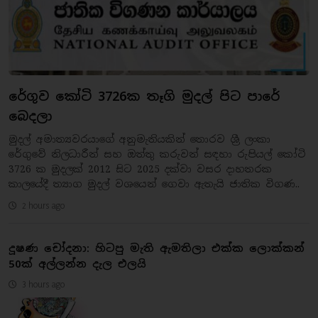
රේගුව කෝටි 3726ක තෑගි මුදල් පිට පාරේ
බෙදලා
මුදල් අමාත්‍යවරයාගේ අනුමැතියකින් තොරව ශ්‍රී ලංකා
රේගුවේ නිලධාරීන් සහ ඔත්තු කරුවන් සඳහා රුපියල් කෝටි
3726 ක මුදලක් 2012 සිට 2025 දක්වා වසර දාහතරක
කාලයේදී ත්‍යාග මුදල් වශයෙන් ගෙවා ඇතැයි ජාතික විගණ..
2 hours ago
දූෂණ චෝදනා: හිටපු මැති ඇමතිලා එක්ක ලොක්කන්
50ක් අල්ලන්න දැල එලයි
3 hours ago