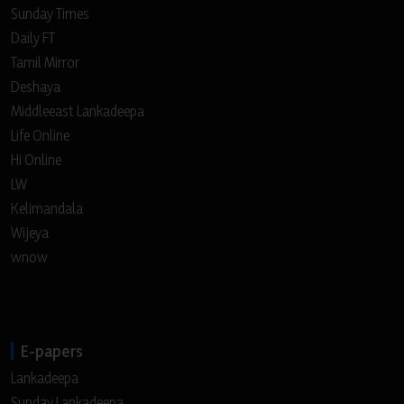
Sunday Times
Daily FT
Tamil Mirror
Deshaya
Middleeast Lankadeepa
Life Online
Hi Online
LW
Kelimandala
Wijeya
wnow
E-papers
Lankadeepa
Sunday Lankadeepa