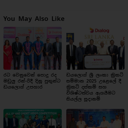
You May Also Like
රට වෙනුවෙන් පොදු රද
ඩයලොග් ශ්‍රී ලංකා ක්‍රිකට්
මඩුලු රන්-රිදී දිනූ පුතුන්ට
සම්මාන 2025 උළෙලේ දී
ඩයලොග් උපහාර
ක්‍රිකට් දස්කම් සහ
විශිෂ්ටත්වය ඇගයීමට
සියල්ල සූදානම්