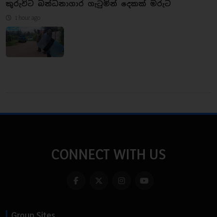
කුරුවිට බන්ධනාගාර ගැටුමින් දෙකක් මරුට
1 hour ago
CONNECT WITH US
Group Sites