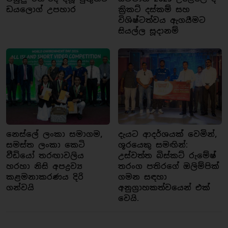
ඩයලොග් උපහාර
ක්‍රිකට් දස්කම් සහ
විශිෂ්ටත්වය ඇගයීමට
සියල්ල සූදානම්
නෙස්ලේ ලංකා සමාගම,
දැයට ආදර්ශයක් වෙමින්,
සමස්ත ලංකා කෙටි
ශූරයෙකු සමඟින්:
වීඩියෝ තරඟාවලිය
උස්වත්ත බිස්කට් රුමේෂ්
හරහා නිසි අපද්‍රව්‍ය
තරංග පතිරගේ ඔලිම්පික්
කළමනාකරණය දිරි
ගමන සඳහා
ගන්වයි
අනුග්‍රාහකත්වයෙන් එක්
වෙයි.