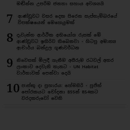
මඬින්න උපරිම ජනතා සහාය අවශ්‍යයි
7
ආණ්ඩුවට වසර දෙක පිරෙන සැප්තැම්බරයේ
විපක්ෂයෙන් මෙහෙයුමක්
8
දැවැන්ත ආර්ථික අභියෝග රුසක් මේ
ආණ්ඩුවට ඉතිරිව තිබෙනවා - හිටපු අමාත්‍ය
ආචාර්ය බන්දුල ගුණවර්ධන
9
නිවෙසක් මිලදී ගැනීම අසීරුම රටවල් අතර
ලංකාව දෙවැනි තැනට - UN Habitat
වාර්තාවක් පෙන්වා දෙයි
10
පාස්කු දා ප්‍රහාරය: හේමසිරි - පූජිත්
පෝරකයට චෝදනා 855න් 854කට
වරදකරුවෝ වෙති