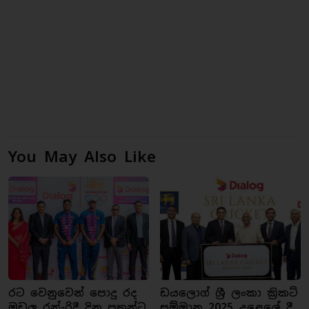
You May Also Like
රට වෙනුවෙන් පොදු රද
ඩයලොග් ශ්‍රී ලංකා ක්‍රිකට්
මඩුලු රන්-රිදී දිනූ පුතුන්ට
සම්මාන 2025 උළෙලේ දී