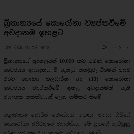
බ්‍රිතාන්‍යයේ කොරෝනා ව්‍යප්තවීමේ
අවදානම ඉහළට
-
2020 මාර්තු 13 | ප.ව. 08:18
Share
3
බ්‍රිතාන්‍යයේ පුද්ගලයින් 10,000 කට පමණ කොරෝනා
වෛරසය ආසාදනය වී ඇතැයි තහවුරු වීමෙන් පසුව
එරට සෞඛ්‍ය බලධාරීහු අද (13) කොරෝනා
වෛරසය ව්‍යප්තවීමේ ඉහළ අවදානමක් ඇති
වසංගත තත්ත්වයක් ලෙස නම්කර තිබේ.
අග්‍රාමාත්‍ය බොරිස් ජොන්සන් මහතා පවසා සිටියේ
කොරෝනා වයිරසයේ ව්‍යාප්තිය, "මේ යුගයේ ඇතිවුණු
දරුණුතම මහජන සෞඛ්‍ය අර්බුදය” බවයි.