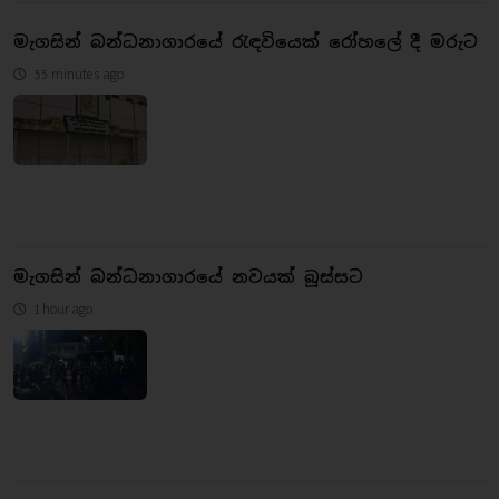
මැගසින් බන්ධනාගාරයේ රැඳවියෙක් රෝහලේ දී මරුට
55 minutes ago
මැගසින් බන්ධනාගාරයේ නවයක් බූස්සට
1 hour ago