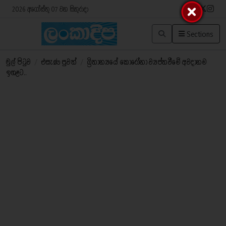
2026 අගෝස්තු 07 වන සිකුරාදා
Sections
මුල් පිටුව
/
එසැණ පුවත්
/
බ්‍රිතාන්‍යයේ කොරෝනා ව්‍යප්තවීමේ අවදානම
ඉහළට..