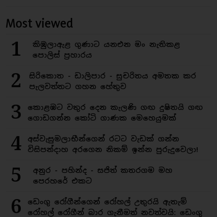
Most viewed
1
කිඹුලාඇළ ගුණාට යනඑන මං නැතිකළ
පොලිස් ප්‍රහාරය
2
සිරිකොත - ඩාලිපාර - සුචරිතය අමතක කර
පැලවත්තට ගහන හේතුව
3
කොළඹට වතුර දෙන කැලණි ගඟ දුෂිතයි ගඟ
ගොඩගන්න කෝටි ගාණක මෙහෙයුමක්
4
අස්වැසුමලාභීන්ගෙන් රටට වැඩක් ගන්න
විසිපන්දාහ අරගෙන නිකම් ඉන්න පුරුදුවෙලා!
5
අනුර - පහින්ද - සජිත් කතරගම මහ
පෙරහරේ එකට
6
ඩෙංගු රෝගීන්ගෙන් රෝහල් උතුරයි ඇතැම්
රෝහල් රෝගීන් බාර ගැනීමත් නවත්වයි: ඩෙංගු