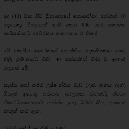
අද (13) වන විට බ්‍රිතාන්‍යයේ කොරෝනා රෝගීන් 10
දෙනෙකු මියගොස් ඇති අතර 600 කට ආසන්න
සංඛ්‍යාවකට වෛරසය ආසාදනය වී තිබේ.
මේ වනවිට වෛරසයේ ව්‍යාප්තිය දෙසතියකට පෙර
තිබූ ප්‍රමාණයට වඩා 40 ගුණයකින් වැඩි වී ඇතැයි
සඳහන් වේ.
කැස්ස හෝ ශරීර උෂ්ණත්වය වැඩි (උණ ගතිය ඇති)
ඕනෑම අයෙකු සතියක කාලයක් නිවසේදී ස්වයං
නිරෝධායනයකට ලක්විය යුතු බවට නිල උපදෙස්
නිකුත් කර ඇත.
(ඩේලි මේල් ඇසුරිණි - 085)