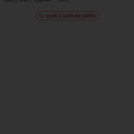
අදහස් (3) බලන්න සහ දක්වන්න