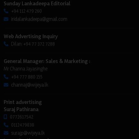
Sunday Lankadeepa Editorial
+94 112 479 260
iridalankadeepa@gmail.com
Web Advertising Inquiry
Dilan: +94 77 372 7288
General Manager: Sales & Marketing :
Mr Channa Jayasinghe
+94 777 880 155
channaj@wijeya.lk
Print advertising
Suraj Pathirana
0772617542
0112479838
surajp@wijeya.lk