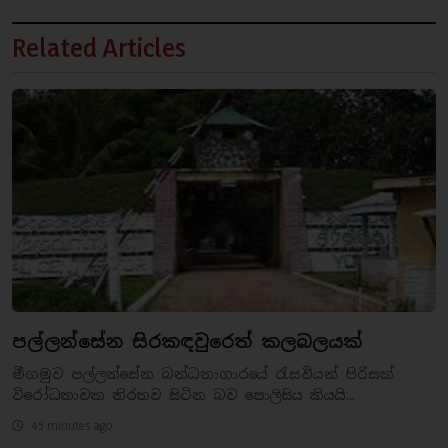
Related Articles
පල්ලන්සේන සිරකඳවුරෙත් කලබලයක්
මීගමුව පල්ලන්සේන බන්ධනාගාරයේ රැසවියන් පිරිසක්
විරෝධතාවක නිරතව සිටින බව පොලිසිය කියයි...
45 minutes ago