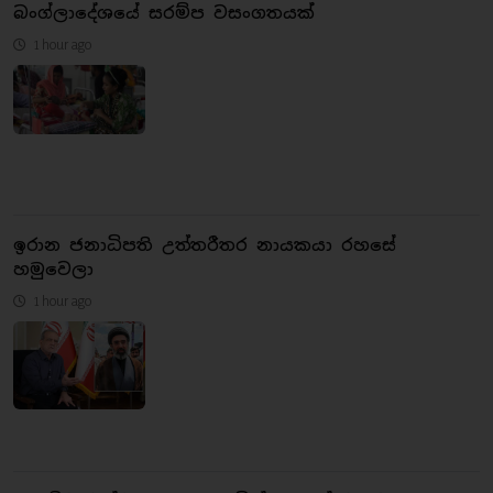
බංග්ලාදේශයේ සරම්ප වසංගතයක්
1 hour ago
ඉරාන ජනාධිපති උත්තරීතර නායකයා රහසේ
හමුවෙලා
1 hour ago