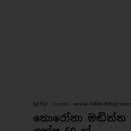
මුල් පිටුව
/
Covid19
/
කොරෝනා මඬින්න හික්කඩුව නගර සභා
කොරෝනා මඬින්න 