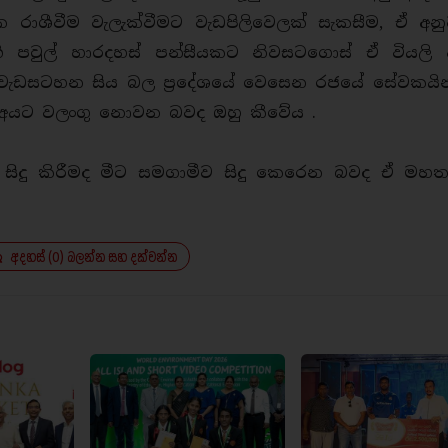
රාශීවීම වැලැක්වීමට වැඩපිලිවෙලක් සැකසීම, ඒ අනු
ාභී පවුල් හාරදහස් පන්සීයකට නිවසටගොස් ඒ වියලි
ේ වැඩසටහන සිය බල ප්‍රදේශයේ වෙසෙන රජයේ සේවකයින
ෙන අයට වලංගු නොවන බවද ඔහු කීවේය .
 සිදු කිරීමද මීට සමගාමීව සිදු කෙරෙන බවද ඒ මහතා
අදහස් (0) බලන්න සහ දක්වන්න