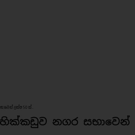
වෙන් ලක්ෂ 50 ක්..
හික්කඩුව නගර සභාවෙන්