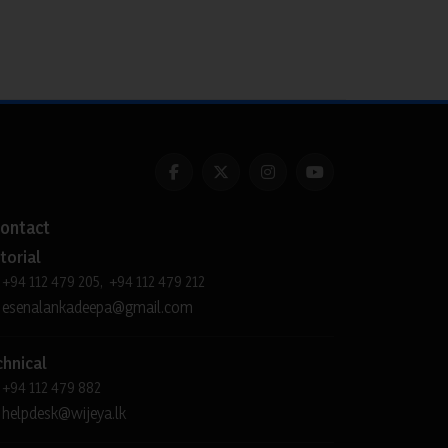
ontact
torial
+94 112 479 205, +94 112 479 212
esenalankadeepa@gmail.com
chnical
+94 112 479 882
helpdesk@wijeya.lk