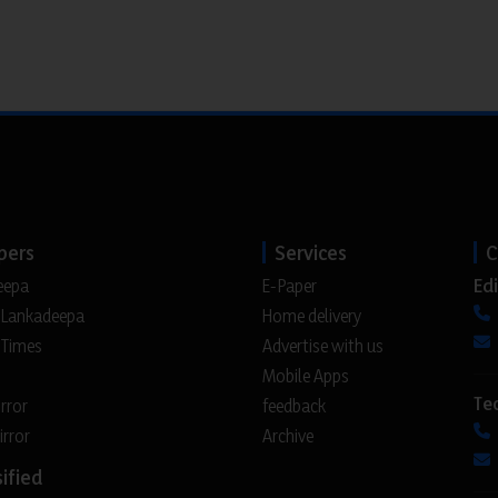
pers
Services
C
Edi
eepa
E-Paper
 Lankadeepa
Home delivery
 Times
Advertise with us
Mobile Apps
Te
irror
feedback
irror
Archive
ified