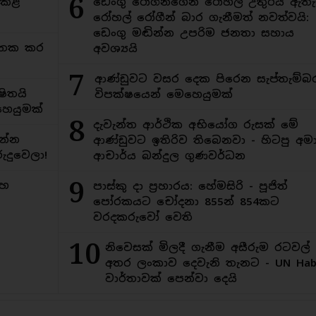
6
ිකළ
ඩෙංගු රෝගීන්ගෙන් රෝහල් උතුරයි ඇතැ
රෝහල් රෝගීන් බාර ගැනීමත් නවත්වයි:
ඩෙංගු මඬින්න උපරිම ජනතා සහාය
අමතක කර
අවශ්‍යයි
7
ආණ්ඩුවට වසර දෙක පිරෙන සැප්තැම්බ
ිතයි
විපක්ෂයෙන් මෙහෙයුමක්
ෙයුමක්
8
දැවැන්ත ආර්ථික අභියෝග රුසක් මේ
න්න
ආණ්ඩුවට ඉතිරිව තිබෙනවා - හිටපු අමාත
ුදුවෙලා!
ආචාර්ය බන්දුල ගුණවර්ධන
9
මහ
පාස්කු දා ප්‍රහාරය: හේමසිරි - පූජිත්
පෝරකයට චෝදනා 855න් 854කට
වරදකරුවෝ වෙති
10
නිවෙසක් මිලදී ගැනීම අසීරුම රටවල්
අතර ලංකාව දෙවැනි තැනට - UN Habi
වාර්තාවක් පෙන්වා දෙයි