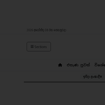
2026 අගෝස්තු 08 වන සෙනසුරාදා
Sections
එසැණ පුවත්
විශේ
ඉරිදා ලංකාදීප