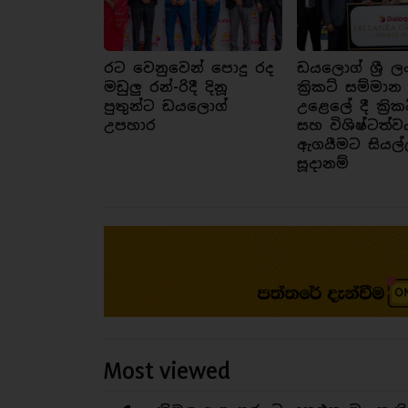
රට වෙනුවෙන් පොදු රද
ඩයලොග් ශ්‍රී ල
මඩුලු රන්-රිදී දිනූ
ක්‍රිකට් සම්මාන
පුතුන්ට ඩයලොග්
උළෙලේ දී ක්‍රික
උපහාර
සහ විශිෂ්ටත්ව
ඇගයීමට සියල්
සූදානම්
Most viewed