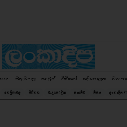
ෂාංග
මතුමහල
කාටූන්
වීඩියෝ
දේශපාලන
ව්‍යාපා
කෙළිමඬල
සිරිකත
මැදපෙරදිග
සාරවිට
විජය
ලංකාදීප FT