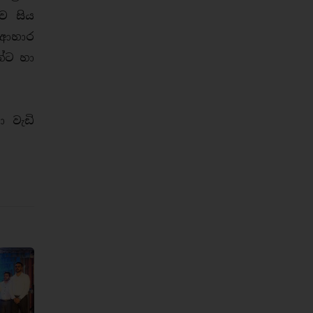
ව සිය
 ආහාර
්ට හා
 වැඩි