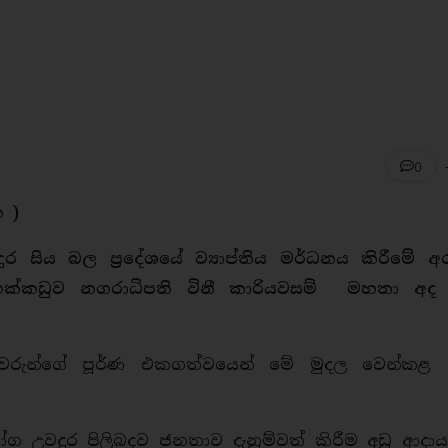
0
ක )
සිය බල ප්‍රදේශයේ ව්‍යාප්තිය මර්ධනය කිරීමේ අරම
ික්කඩුව නගරාධිපති විනී කාරියවසම් මහතා අද 
‍රීවරුන්ගේ පූර්ණ එකගත්වයෙන් මේ මුදල වෙන්ක
 උවදුර පිලිබදව ජනතාව දැනුම්වත් කිරීම අඩු ආදායම