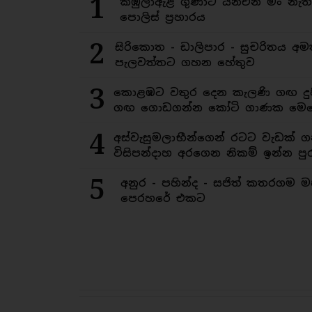
1
කිඹුලාඇළ ගුණාට යනඑන මං නැත
පොලිස් ප්‍රහාරය
2
සිරිකොත - ඩාලිපාර - සුචරිතය 
පැලවත්තට ගහන හේතුව
3
කොළඹට වතුර දෙන කැලණි ගඟ දුෂ
ගඟ ගොඩගන්න කෝටි ගාණක මෙහ
4
අස්වැසුමලාභීන්ගෙන් රටට වැඩක් ග
විසිපන්දාහ අරගෙන නිකම් ඉන්න පුර
5
අනුර - පහින්ද - සජිත් කතරගම 
පෙරහරේ එකට