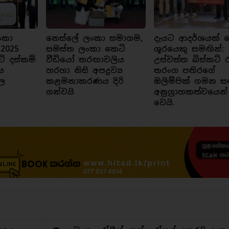
ංකා
නෙස්ලේ ලංකා සමාගම,
දැයට ආදර්ශයක් ව
 2025
සමස්ත ලංකා කෙටි
ශූරයෙකු සමඟින්:
ට් දස්කම්
වීඩියෝ තරඟාවලිය
උස්වත්ත බිස්කට් 
ය
හරහා නිසි අපද්‍රව්‍ය
තරංග පතිරගේ
ල
කළමනාකරණය දිරි
ඔලිම්පික් ගමන ස
ගන්වයි
අනුග්‍රාහකත්වයෙන්
වෙයි.