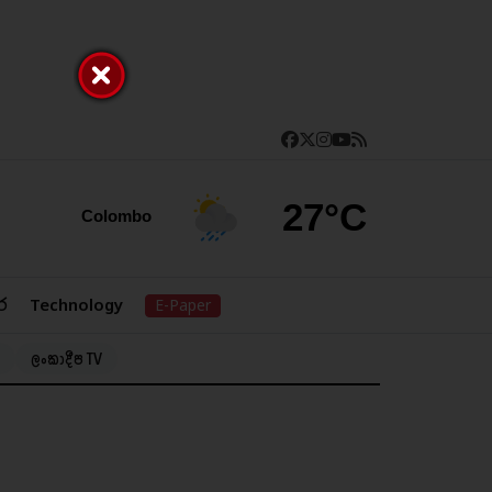
27°C
Colombo
ර
Technology
E-Paper
ලංකාදීප TV