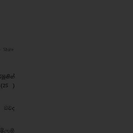
-
Share
ුනින්
(25 )
ළ බවද
්ලාභී