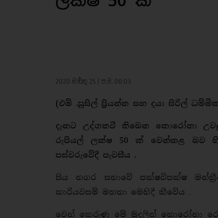
ලක්ෂ 50 ක්
2020 මාර්තු 25 | ප.ව. 06:03
(එම් .සුසිල් ප්‍රියන්ත සහ දයා සිරිල් ධම්මි
දැනට උද්ගතවී තිබෙන කොරෝනා උවදුර 
රුපියල් ලක්ෂ 50 ක් වෙන්කළ බව හ
පස්වරුවේදී පැවසීය .
සිය නගර සභාවේ පක්ෂවිපක්ෂ මන්ත්
කාරියවසම් මහතා මෙහිදී කීවේය .
වෙන් කෙරුණු මේ මුදලින් කොරෝනා රෝග