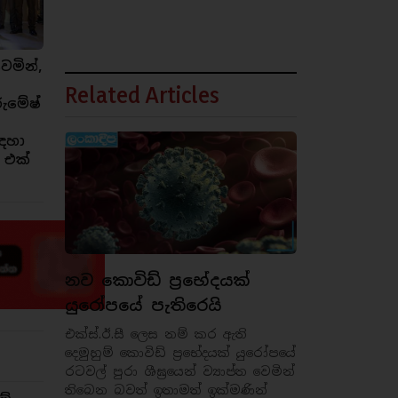
ෙමින්,
Related Articles
රුමේෂ්
ඳහා
 එක්
නව කොවිඩ් ප්‍රභේදයක්
යුරෝපයේ පැතිරෙයි
එක්ස්.ඊ.සී ලෙස නම් කර ඇති
දෙමුහුම් කොවිඩ් ප්‍රභේදයක් යුරෝපයේ
රටවල් පුරා ශීඝ්‍රයෙන් ව්‍යාප්ත වෙමින්
තිබෙන බවත් ඉතාමත් ඉක්මණින්