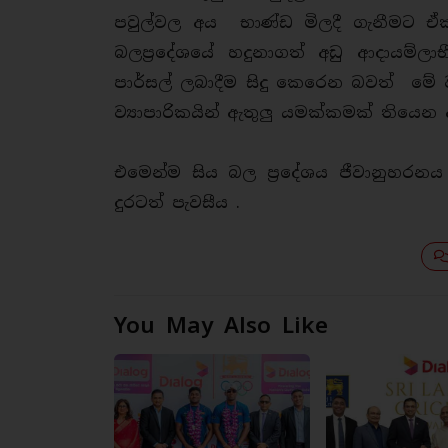
පවුල්වල අය භාණ්ඩ මිලදී ගැනීමට ඒක 
බලප්‍රදේශයේ හදුනාගත් අඩු ආදායම්ල
පාර්සල් ලබාදීම සිදු කෙරෙන බවත් ම
ව්‍යාපාරිකයින් ඇතුලු යමක්කමක් තිය
එමෙන්ම සිය බල ප්‍රදේශය ජීවානුහරනය
දුරටත් පැවසීය .
You May Also Like