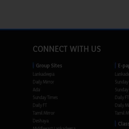
CONNECT WITH US
Group Sites
E-pa
Lankadeepa
Lankad
Daily Mirror
Sunday
Ada
Sunday
Sunday Times
Daily FT
Daily FT
Daily M
Tamil Mirror
Tamil M
Deshaya
Class
Middleeast Lankadeepa