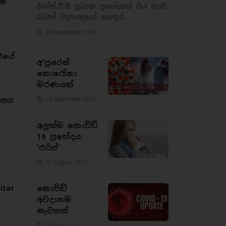
ම්
එක්ස්.ඊ.සී ප්‍රධාන ප්‍රභේදයක් විය හැකි
බවත් විද්‍යාඥයෝ අනතුර..
18 September 2024
රයේ
අ’පුරෙන්
කොරෝනා
මරණයක්
29 December 2023
්‍ය
අලුත්ම කොවිඩ්
19 ප්‍රභේදය:
’එරිස්’
07 August 2023
tat
කොවිඩ්
අවදානම
නැවතත්
01 May 2023