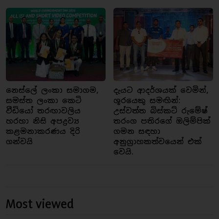
නෙස්ලේ ලංකා සමාගම,
දැයට ආදර්ශයක් වෙමින්,
සමස්ත ලංකා කෙටි
ශූරයෙකු සමඟින්:
වීඩියෝ තරඟාවලිය
උස්වත්ත බිස්කට් රුමේෂ්
හරහා නිසි අපද්‍රව්‍ය
තරංග පතිරගේ ඔලිම්පික්
කළමනාකරණය දිරි
ගමන සඳහා
ගන්වයි
අනුග්‍රාහකත්වයෙන් එක්
වෙයි.
Most viewed