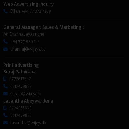
Web Advertising Inquiry
Dilan: +94 77 372 7288
General Manager: Sales & Marketing :
Mr Channa Jayasinghe
+94 777 880 155
channaj@wijeya.lk
Print advertising
Suraj Pathirana
0772617542
0112479838
surajp@wijeya.lk
Lasantha Abeywardena
0774055673
0112479833
lasantha@wijeya.lk