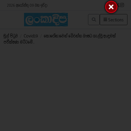
2026 අගෝස්තු 09 වන ඉරිදා
Sections
මුල් පිටුව
/
Covid19
/
කොරෝනාවෙන් බේරන්න ඖෂධ ගැල්වූ ඇඳුමක්
පරීක්ෂණ මට්ටමේ..