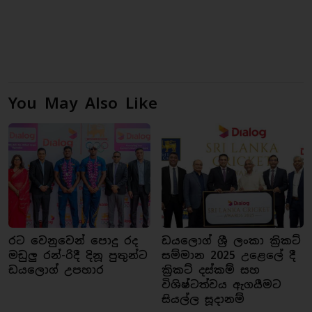
You May Also Like
රට වෙනුවෙන් පොදු රද
ඩයලොග් ශ්‍රී ලංකා ක්‍රිකට්
මඩුලු රන්-රිදී දිනූ පුතුන්ට
සම්මාන 2025 උළෙලේ දී
ඩයලොග් උපහාර
ක්‍රිකට් දස්කම් සහ
විශිෂ්ටත්වය ඇගයීමට
සියල්ල සූදානම්