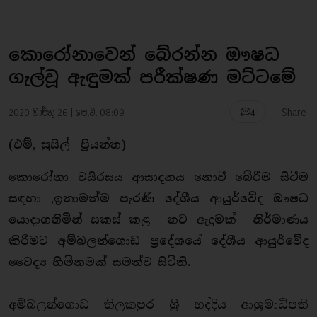
කොරෝනාවෙන් බේරන්න ඖෂධ
ගැල්වූ ඇඳුමක් පරීක්ෂණ මට්ටමේ
-
2020 මාර්තු 26 | පෙ.ව. 08:09
Share
4
(එම්, සුසිල් ප්‍රියන්ත)
කොරෝනා වයිරසය ආසාදනය නොවී බේරීම සිටීම
සඳහා ,ඉතාමත්ම පැරණි දේශීය ආයුර්වේද ඖෂධ
යොදාගනිමින් සකස් කළ නව ඇදුමක් නිර්මාණය
කිරීමට අම්බලන්ගොඩ ප්‍රදේශයේ දේශීය ආයුර්වේද
වෛද්‍ය හිමිනමක් සමත්ව සිටිති.
අම්බලන්ගොඩ තිලකපුර ශ්‍රි භද්දිය ආශ්‍රමාධිපති