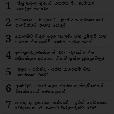
1
කිඹුලාඇළ ගුණාට යනඑන මං නැතිකළ
පොලිස් ප්‍රහාරය
2
සිරිකොත - ඩාලිපාර - සුචරිතය අමතක කර
පැලවත්තට ගහන හේතුව
3
කොළඹට වතුර දෙන කැලණි ගඟ දුෂිතයි ගඟ
ගොඩගන්න කෝටි ගාණක මෙහෙයුමක්
4
අස්වැසුමලාභීන්ගෙන් රටට වැඩක් ගන්න
විසිපන්දාහ අරගෙන නිකම් ඉන්න පුරුදුවෙලා!
5
අනුර - පහින්ද - සජිත් කතරගම මහ
පෙරහරේ එකට
6
ආණ්ඩුවට වසර දෙක පිරෙන සැප්තැම්බරයේ
විපක්ෂයෙන් මෙහෙයුමක්
7
පාස්කු දා ප්‍රහාරය: හේමසිරි - පූජිත් පෝරකයට
චෝදනා 855න් 854කට වරදකරුවෝ වෙති