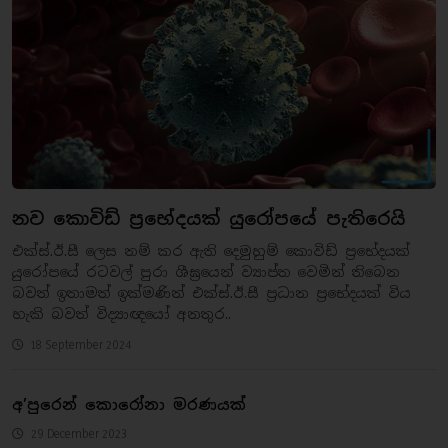
නව කොවිඩ් ප්‍රභේදයක් යුරෝපයේ පැතිරෙයි
එක්ස්.ඊ.සී ලෙස නම් කර ඇති දෙමුහුම් කොවිඩ් ප්‍රභේදයක්
යුරෝපයේ රටවල් පුරා ශීඝ්‍රයෙන් ව්‍යාප්ත වෙමින් තිබෙන
බවත් ඉතාමත් ඉක්මණින් එක්ස්.ඊ.සී ප්‍රධාන ප්‍රභේදයක් විය
හැකි බවත් විද්‍යාඥයෝ අනතුර..
18 September 2024
අ’පුරෙන් කොරෝනා මරණයක්
29 December 2023