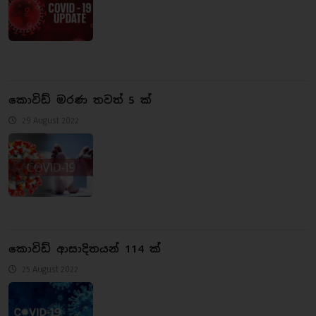
කොවිඩ් මරණ තවත් 5 ක්
29 August 2022
කොවිඩ් ආසාදිතයන් 114 ක්
25 August 2022