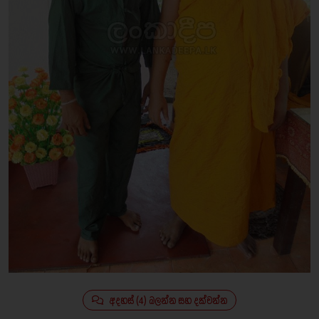
අදහස් (4) බලන්න සහ දක්වන්න