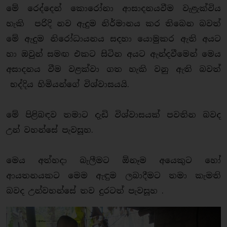
මේ රෙද්දෙන් කොරෝනා ආසාදනයවීම වැළැක්විය
හැකි පරිදි නව ඇදුම නිර්මානය කර තිබෙන බවත්
මේ ඇදුම නිරෝධායනය සදහා යොමුකර ඇති අයට
හා ඔවුන් සමඟ එකට සිටින අයට ඇන්දවීමෙන් මෙය
අසාදනය වීම වළක්වා ගත හැකි වනු ඇති බවත්
භද්දිය හිමියන්ගේ විශ්වාසයයි.
මේ පිළිබඳව තමාට දැඩි විශ්වාසයක් පවතින බවද
උන් වහන්සේ පැවසූහ.
මෙය අත්හදා බැලීමට ඕනෑම අයෙකුට හෝ
ආයතනයකට මෙම ඇඳුම ලබාදීමට තමා කැමති
බවද උන්වහන්සේ තව දුරටත් පැවසූහ .