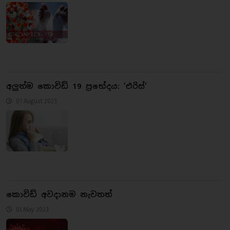
අලුත්ම කොවිඩ් 19 ප්‍රභේදය: ’එරිස්’
07 August 2023
කොවිඩ් අවදානම නැවතත්
01 May 2023