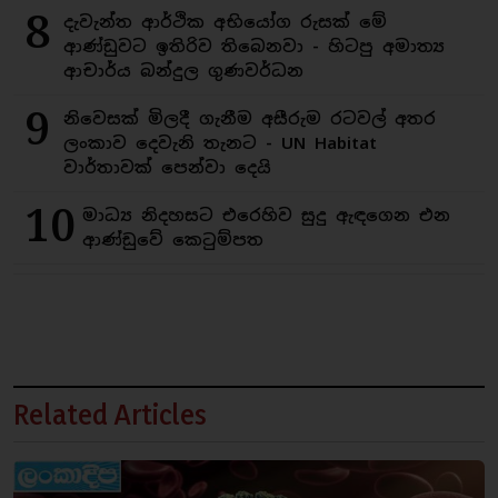
8
දැවැන්ත ආර්ථික අභියෝග රුසක් මේ
ආණ්ඩුවට ඉතිරිව තිබෙනවා - හිටපු අමාත්‍ය
ආචාර්ය බන්දුල ගුණවර්ධන
9
නිවෙසක් මිලදී ගැනීම අසීරුම රටවල් අතර
ලංකාව දෙවැනි තැනට - UN Habitat
වාර්තාවක් පෙන්වා දෙයි
10
මාධ්‍ය නිදහසට එරෙහිව සුදු ඇඳගෙන එන
ආණ්ඩුවේ කෙටුම්පත
Related Articles