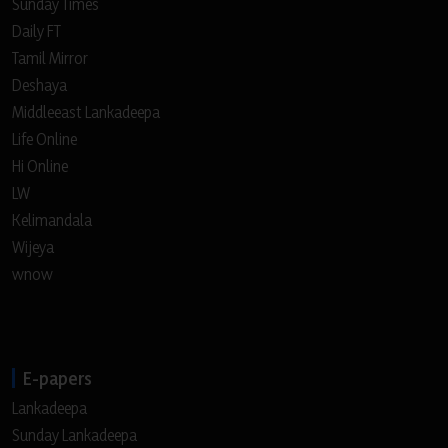
Sunday Times
Daily FT
Tamil Mirror
Deshaya
Middleeast Lankadeepa
Life Online
Hi Online
LW
Kelimandala
Wijeya
wnow
E-papers
Lankadeepa
Sunday Lankadeepa