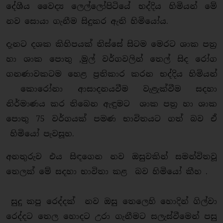
දේශීය වෛද්‍ය ලෙල්ලෝපිටියේ භද්දිය හිමියන් මේ
නව සොයා ගැනීම සිදුකර ඇති හිමියෝය.
දැනට දශක කිහිපයක් තිස්සේ සිටම මෙරට ශාක පත්‍ර
හා ශාක පොතු ,මුල් වර්ගවලින් තෙල් සිද රෝග
ගනණාවකටම හෙළ ප්‍රතිකාර කරන භද්දිය හිමියන්
කොරෝනා ආසාදනයවීම වැළැක්වීම සදහා
නිර්මාණය කර තිබෙන ඇඳුමට ශාක පත්‍ර හා ශාක
පොතු 75 වර්ගයක් පමණ භාවිතයට ගත් බව ඒ
හිමියෝ පැවසූහ.
අනතුරුව එය සිඳගෙන නව ඔසුවකින් සමන්විතවූ
තෙලක් මේ සදහා භාවිතා කළ බව හිමියෝ කීහ .
සුදු කපු රෙද්දක් නව ඔසු තෙලෙහි හොදින් ගිල්වා
රෙද්දට තෙල හොදට උරා ගැනීමට සලැස්වීමෙන් පසු