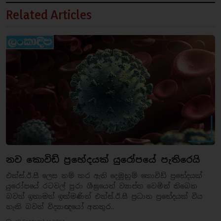
Related Articles
නව කොවිඩ් ප්‍රභේදයක් යුරෝපයේ පැතිරෙයි
එක්ස්.ඊ.සී ලෙස නම් කර ඇති දෙමුහුම් කොවිඩ් ප්‍රභේදයක්
යුරෝපයේ රටවල් පුරා ශීඝ්‍රයෙන් ව්‍යාප්ත වෙමින් තිබෙන
බවත් ඉතාමත් ඉක්මණින් එක්ස්.ඊ.සී ප්‍රධාන ප්‍රභේදයක් විය
හැකි බවත් විද්‍යාඥයෝ අනතුර..