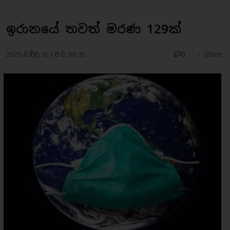
ඉරානයේ තවත් මරණ 129ක්
-
2020 මාර්තු 16 | ප.ව. 09:35
Share
0