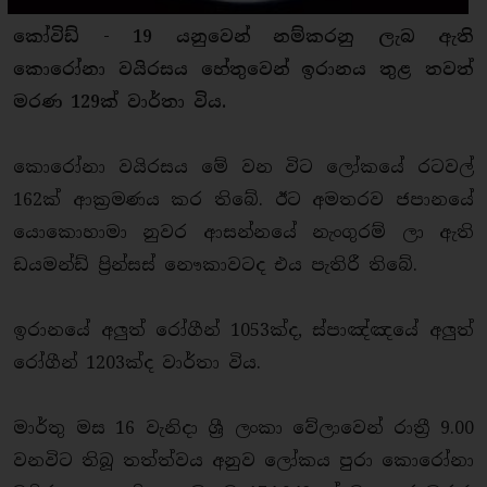
කෝවිඩ්
- 19
යනුවෙන් නම්කරනු ලැබ ඇති
කොරෝනා වයිරසය හේතුවෙන් ඉරානය තුළ තවත්
මරණ 129ක් වාර්තා විය.
කොරෝනා වයිරසය මේ වන විට ලෝකයේ රටවල්
162ක් ආක්‍රමණය කර තිබේ. ඊට අමතරව ජපානයේ
යොකොහාමා නුවර ආසන්නයේ නැංගුරම් ලා ඇති
ඩයමන්ඩ් ප්‍රින්සස් නෞකාවටද එය පැතිරී තිබේ.
ඉරානයේ අලුත් රෝගීන් 1053ක්ද, ස්පාඤ්ඤයේ අලුත්
රෝගීන් 1203ක්ද වාර්තා විය.
මාර්තු මස 16 වැනිදා ශ්‍රී ලංකා වේලාවෙන් රාත්‍රී 9.00
වනවිට තිබූ තත්ත්වය අනුව ලෝකය පුරා කොරෝනා