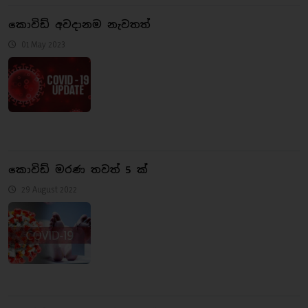
කොවිඩ් අවදානම නැවතත්
01 May 2023
කොවිඩ් මරණ තවත් 5 ක්
29 August 2022