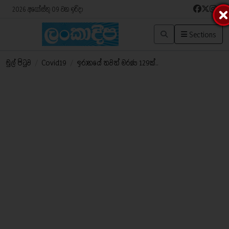
2026 අගෝස්තු 09 වන ඉරිදා
Sections
මුල් පිටුව
/
Covid19
/
ඉරානයේ තවත් මරණ 129ක්..