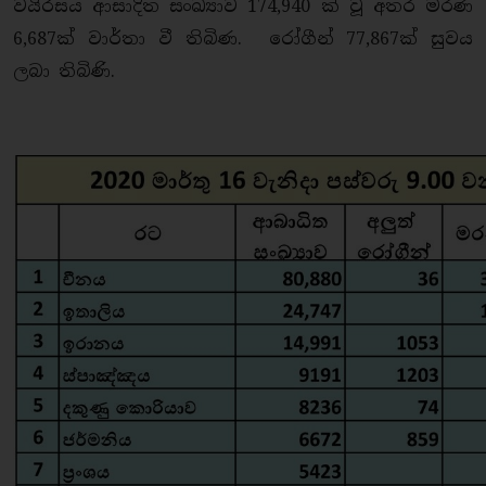
වයිරසය ආසාදිත සංඛ්‍යාව 174,940 ක් වූ අතර මරණ
6,687ක් වාර්තා වී තිබිණ. රෝගීන් 77,867ක් සුවය
ලබා තිබිණි.