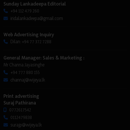
Sunday Lankadeepa Editorial
+94 112 479 260
iridalankadeepa@gmail.com
Web Advertising Inquiry
Dilan: +94 77 372 7288
General Manager: Sales & Marketing :
Mr Channa Jayasinghe
+94 777 880 155
channaj@wijeya.lk
Print advertising
Suraj Pathirana
0772617542
0112479838
surajp@wijeya.lk