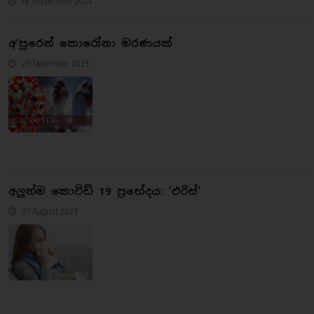
18 September 2024
අ’පුරෙන් කොරෝනා මරණයක්
29 December 2023
අලුත්ම කොවිඩ් 19 ප්‍රභේදය: ’එරිස්’
07 August 2023