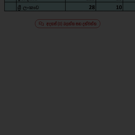
අදහස් (0) බලන්න සහ දක්වන්න