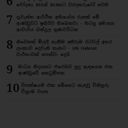
6
චෝදනා 855න් 854කට වරදකරුවෝ වෙති
7
දැවැන්ත ආර්ථික අභියෝග රුසක් මේ
ආණ්ඩුවට ඉතිරිව තිබෙනවා - හිටපු අමාත්‍ය
ආචාර්ය බන්දුල ගුණවර්ධන
8
නිවෙසක් මිලදී ගැනීම අසීරුම රටවල් අතර
ලංකාව දෙවැනි තැනට - UN Habitat
වාර්තාවක් පෙන්වා දෙයි
9
මාධ්‍ය නිදහසට එරෙහිව සුදු ඇඳගෙන එන
ආණ්ඩුවේ කෙටුම්පත
10
විපක්ෂයම එක මේසෙට කැඳවූ විනිසුරු
විශ්‍රාම වයස