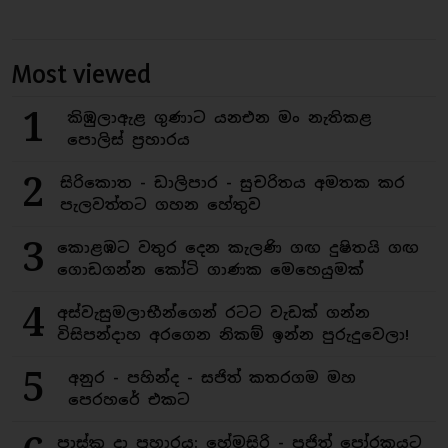
Most viewed
1
කිඹුලාඇළ ගුණාට යනඑන මං නැතිකළ
පොලිස් ප්‍රහාරය
2
සිරිකොත - ඩාලිපාර - සුචරිතය අමතක කර
පැලවත්තට ගහන හේතුව
3
කොළඹට වතුර දෙන කැලණි ගඟ දුෂිතයි ගඟ
ගොඩගන්න කෝටි ගාණක මෙහෙයුමක්
4
අස්වැසුමලාභීන්ගෙන් රටට වැඩක් ගන්න
විසිපන්දාහ අරගෙන නිකම් ඉන්න පුරුදුවෙලා!
5
අනුර - පහින්ද - සජිත් කතරගම මහ
පෙරහරේ එකට
පාස්කු දා ප්‍රහාරය: හේමසිරි - පූජිත් පෝරකයට