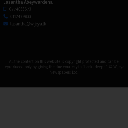
Lasantha Abeywardena
0774055673
0112479833
lasantha@wijeya.lk
All the content on this website is copyright protected and can be
reproduced only by giving the due courtesy to “Lankadeepa”. © Wijeya
Newspapers Ltd.