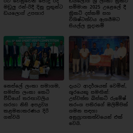
රට වෙනුවෙන් පොදු රද
ඩයලොග් ශ්‍රී ලංකා ක්‍රිකට්
මඩුලු රන්-රිදී දිනූ පුතුන්ට
සම්මාන 2025 උළෙලේ දී
ඩයලොග් උපහාර
ක්‍රිකට් දස්කම් සහ
විශිෂ්ටත්වය ඇගයීමට
සියල්ල සූදානම්
නෙස්ලේ ලංකා සමාගම,
දැයට ආදර්ශයක් වෙමින්,
සමස්ත ලංකා කෙටි
ශූරයෙකු සමඟින්:
වීඩියෝ තරඟාවලිය
උස්වත්ත බිස්කට් රුමේෂ්
හරහා නිසි අපද්‍රව්‍ය
තරංග පතිරගේ ඔලිම්පික්
කළමනාකරණය දිරි
ගමන සඳහා
ගන්වයි
අනුග්‍රාහකත්වයෙන් එක්
වෙයි.