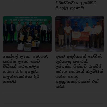
විශිෂ්ටත්වය ඇගයීමට
සියල්ල සූදානම්
නෙස්ලේ ලංකා සමාගම,
දැයට ආදර්ශයක් වෙමින්,
සමස්ත ලංකා කෙටි
ශූරයෙකු සමඟින්:
වීඩියෝ තරඟාවලිය
උස්වත්ත බිස්කට් රුමේෂ්
හරහා නිසි අපද්‍රව්‍ය
තරංග පතිරගේ ඔලිම්පික්
කළමනාකරණය දිරි
ගමන සඳහා
ගන්වයි
අනුග්‍රාහකත්වයෙන් එක්
වෙයි.