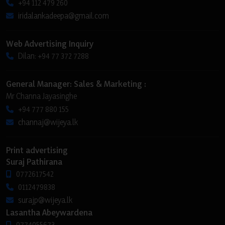
+94 112 479 260
iridalankadeepa@gmail.com
Web Advertising Inquiry
Dilan: +94 77 372 7288
General Manager: Sales & Marketing :
Mr Channa Jayasinghe
+94 777 880 155
channaj@wijeya.lk
Print advertising
Suraj Pathirana
0772617542
0112479838
surajp@wijeya.lk
Lasantha Abeywardena
0774055673