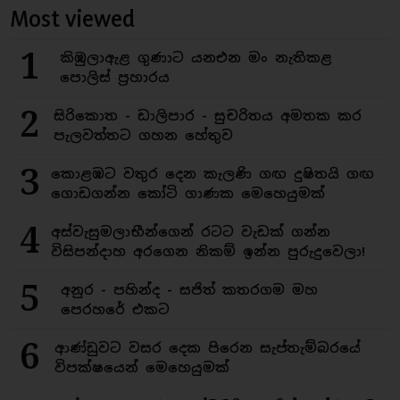
Most viewed
1
කිඹුලාඇළ ගුණාට යනඑන මං නැතිකළ
පොලිස් ප්‍රහාරය
2
සිරිකොත - ඩාලිපාර - සුචරිතය අමතක කර
පැලවත්තට ගහන හේතුව
3
කොළඹට වතුර දෙන කැලණි ගඟ දුෂිතයි ගඟ
ගොඩගන්න කෝටි ගාණක මෙහෙයුමක්
4
අස්වැසුමලාභීන්ගෙන් රටට වැඩක් ගන්න
විසිපන්දාහ අරගෙන නිකම් ඉන්න පුරුදුවෙලා!
5
අනුර - පහින්ද - සජිත් කතරගම මහ
පෙරහරේ එකට
6
ආණ්ඩුවට වසර දෙක පිරෙන සැප්තැම්බරයේ
විපක්ෂයෙන් මෙහෙයුමක්