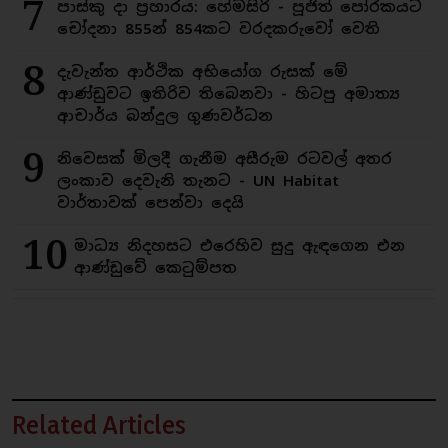
7
පාස්කු දා ප්‍රහාරය: හේමසිරි - පූජිත් පෝරකයට
චෝදනා 855න් 854කට වරදකරුවෝ වෙති
8
දැවැන්ත ආර්ථික අභියෝග රුසක් මේ
ආණ්ඩුවට ඉතිරිව තිබෙනවා - හිටපු අමාත්‍ය
ආචාර්ය බන්දුල ගුණවර්ධන
9
නිවෙසක් මිලදී ගැනීම අසීරුම රටවල් අතර
ලංකාව දෙවැනි තැනට - UN Habitat
වාර්තාවක් පෙන්වා දෙයි
10
මාධ්‍ය නිදහසට එරෙහිව සුදු ඇඳගෙන එන
ආණ්ඩුවේ කෙටුම්පත
Related Articles