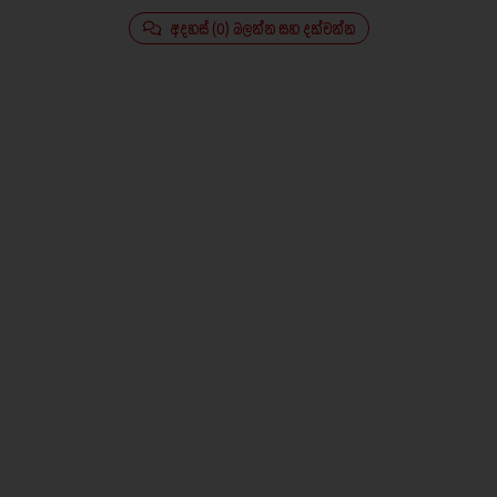
අදහස් (0) බලන්න සහ දක්වන්න