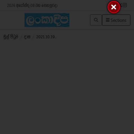
2026 අගෝස්තු 08 වන සෙනසුරාදා
Sections
මුල් පිටුව
/
දාස
/
2021.10.19..