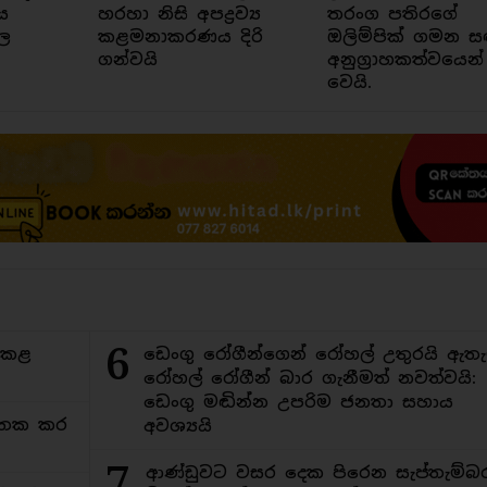
ය
හරහා නිසි අපද්‍රව්‍ය
තරංග පතිරගේ
ල
කළමනාකරණය දිරි
ඔලිම්පික් ගමන ස
ගන්වයි
අනුග්‍රාහකත්වයෙන්
වෙයි.
6
ිකළ
ඩෙංගු රෝගීන්ගෙන් රෝහල් උතුරයි ඇතැ
රෝහල් රෝගීන් බාර ගැනීමත් නවත්වයි:
ඩෙංගු මඬින්න උපරිම ජනතා සහාය
අමතක කර
අවශ්‍යයි
7
ආණ්ඩුවට වසර දෙක පිරෙන සැප්තැම්බ