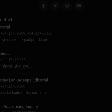
ontact
torial
+94 112 479 205, +94 112 479 212
esenalankadeepa@gmail.com
chnical
+94 112 479 882
helpdesk@wijeya.lk
nday Lankadeepa Editorial
+94 112 479 260
iridalankadeepa@gmail.com
b Advertising Inquiry