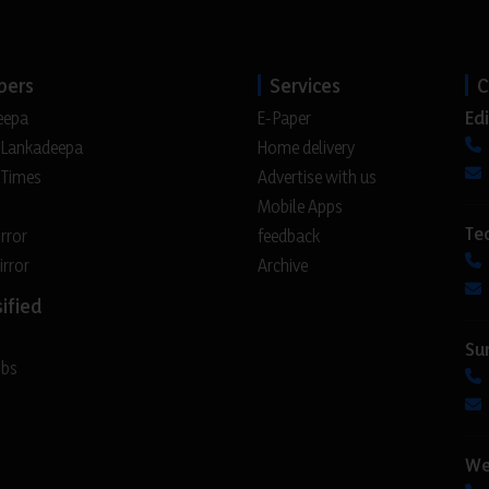
pers
Services
C
Edi
eepa
E-Paper
 Lankadeepa
Home delivery
 Times
Advertise with us
Mobile Apps
Te
irror
feedback
irror
Archive
ified
Su
obs
We