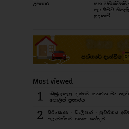
උපහාර
සහ විශිෂ්ටත්ව
ඇගයීමට සියල්
සූදානම්
Most viewed
1
කිඹුලාඇළ ගුණාට යනඑන මං නැත
පොලිස් ප්‍රහාරය
2
සිරිකොත - ඩාලිපාර - සුචරිතය 
පැලවත්තට ගහන හේතුව