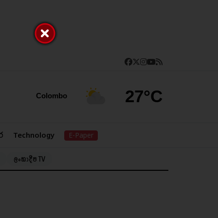
27°C
Colombo
ර
Technology
E-Paper
ලංකාදීප TV