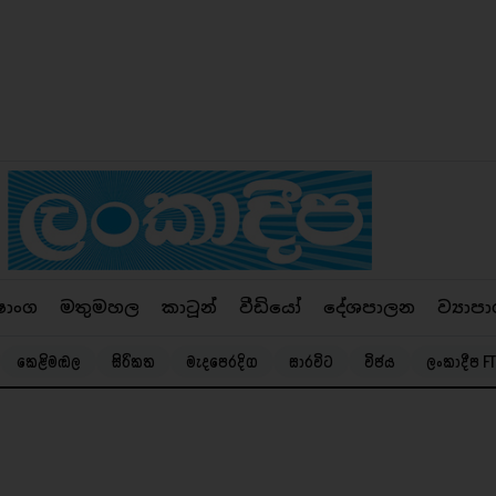
ෂාංග
මතුමහල
කාටූන්
වීඩියෝ
දේශපාලන
ව්‍යාපා
කෙළිමඬල
සිරිකත
මැදපෙරදිග
සාරවිට
විජය
ලංකාදීප FT