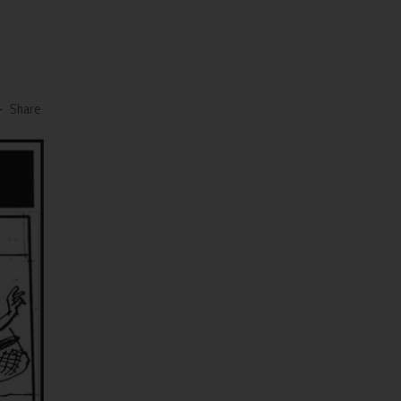
-
Share