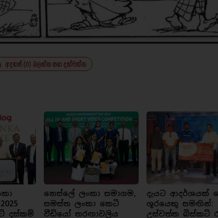
අදහස් (0) බලන්න සහ දක්වන්න
ංකා
නෙස්ලේ ලංකා සමාගම,
දැයට ආදර්ශයක් ව
 2025
සමස්ත ලංකා කෙටි
ශූරයෙකු සමඟින්:
ට් දස්කම්
වීඩියෝ තරඟාවලිය
උස්වත්ත බිස්කට් 