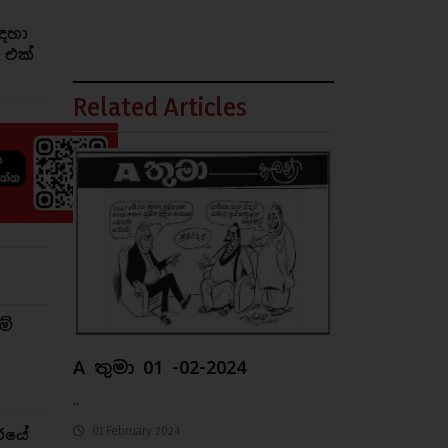
ඳහා
 එක්
Related Articles
ම්
A තුමා 01 -02-2024
..
01 February 2024
රයේ