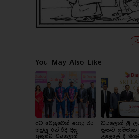
You May Also Like
රට වෙනුවෙන් පොදු රද
ඩයලොග් ශ්‍රී ල
මඩුලු රන්-රිදී දිනූ
ක්‍රිකට් සම්මාන
පුතුන්ට ඩයලොග්
උළෙලේ දී ක්‍රික