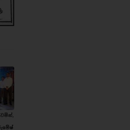
ෙමින්,
රුමේෂ්