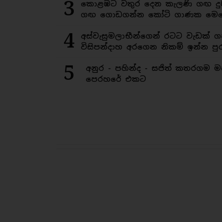
3
කොළඹට වතුර දෙන කැලණි ගඟ දුෂ
ගඟ ගොඩගන්න කෝටි ගාණක මෙහ
4
අස්වැසුමලාභීන්ගෙන් රටට වැඩක් ග
විසිපන්දාහ අරගෙන නිකම් ඉන්න පුර
5
අනුර - පහින්ද - සජිත් කතරගම 
පෙරහරේ එකට