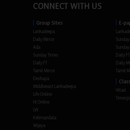
CONNECT WITH US
Group Sites
E-pa
Lankadeepa
Lankad
Daily Mirror
Sunday
Ada
Sunday
Sunday Times
Daily FT
Daily FT
Daily M
Tamil Mirror
Tamil M
Deshaya
Class
Middleeast Lankadeepa
Hitad
Life Online
Timesj
Hi Online
LW
Kelimandala
Wijeya