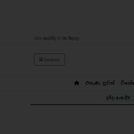
2026 අගෝස්තු 07 වන සිකුරාදා
Sections
එසැණ පුවත්
විශේ
ඉරිදා ලංකාදීප