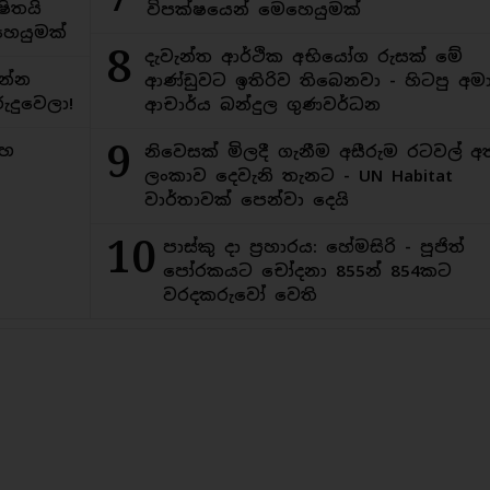
ිතයි
විපක්ෂයෙන් මෙහෙයුමක්
ෙයුමක්
8
දැවැන්ත ආර්ථික අභියෝග රුසක් මේ
න්න
ආණ්ඩුවට ඉතිරිව තිබෙනවා - හිටපු අමාත
ුදුවෙලා!
ආචාර්ය බන්දුල ගුණවර්ධන
9
මහ
නිවෙසක් මිලදී ගැනීම අසීරුම රටවල් අ
ලංකාව දෙවැනි තැනට - UN Habitat
වාර්තාවක් පෙන්වා දෙයි
10
පාස්කු දා ප්‍රහාරය: හේමසිරි - පූජිත්
පෝරකයට චෝදනා 855න් 854කට
වරදකරුවෝ වෙති