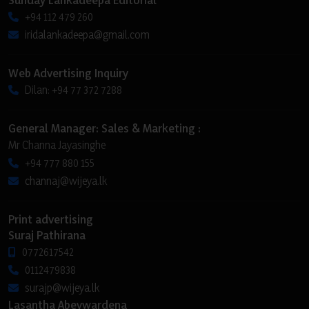
+94 112 479 260
iridalankadeepa@gmail.com
Web Advertising Inquiry
Dilan: +94 77 372 7288
General Manager: Sales & Marketing :
Mr Channa Jayasinghe
+94 777 880 155
channaj@wijeya.lk
Print advertising
Suraj Pathirana
0772617542
0112479838
surajp@wijeya.lk
Lasantha Abeywardena