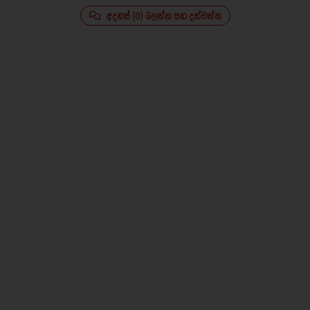
අදහස් (0) බලන්න සහ දක්වන්න