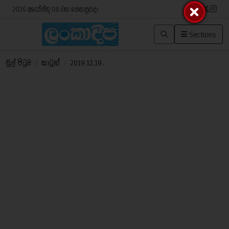
2026 අගෝස්තු 08 වන සෙනසුරාදා
Sections
මුල් පිටුව
/
කාටූන්
/
2019.12.19..