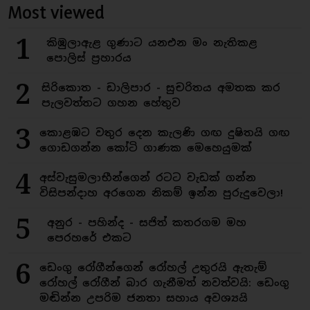
Most viewed
1
කිඹුලාඇළ ගුණාට යනඑන මං නැතිකළ
පොලිස් ප්‍රහාරය
2
සිරිකොත - ඩාලිපාර - සුචරිතය අමතක කර
පැලවත්තට ගහන හේතුව
3
කොළඹට වතුර දෙන කැලණි ගඟ දුෂිතයි ගඟ
ගොඩගන්න කෝටි ගාණක මෙහෙයුමක්
4
අස්වැසුමලාභීන්ගෙන් රටට වැඩක් ගන්න
විසිපන්දාහ අරගෙන නිකම් ඉන්න පුරුදුවෙලා!
5
අනුර - පහින්ද - සජිත් කතරගම මහ
පෙරහරේ එකට
6
ඩෙංගු රෝගීන්ගෙන් රෝහල් උතුරයි ඇතැම්
රෝහල් රෝගීන් බාර ගැනීමත් නවත්වයි: ඩෙංගු
මඬින්න උපරිම ජනතා සහාය අවශ්‍යයි