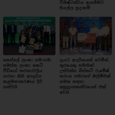
විශිෂ්ටත්වය ඇගයීමට
සියල්ල සූදානම්
නෙස්ලේ ලංකා සමාගම,
දැයට ආදර්ශයක් වෙමින්,
සමස්ත ලංකා කෙටි
ශූරයෙකු සමඟින්:
වීඩියෝ තරඟාවලිය
උස්වත්ත බිස්කට් රුමේෂ්
හරහා නිසි අපද්‍රව්‍ය
තරංග පතිරගේ ඔලිම්පික්
කළමනාකරණය දිරි
ගමන සඳහා
ගන්වයි
අනුග්‍රාහකත්වයෙන් එක්
වෙයි.