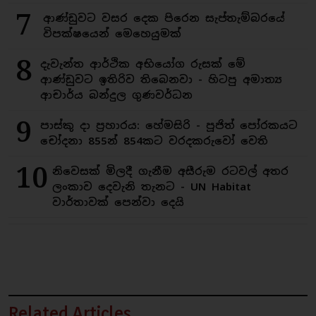
7
ආණ්ඩුවට වසර දෙක පිරෙන සැප්තැම්බරයේ
විපක්ෂයෙන් මෙහෙයුමක්
8
දැවැන්ත ආර්ථික අභියෝග රුසක් මේ
ආණ්ඩුවට ඉතිරිව තිබෙනවා - හිටපු අමාත්‍ය
ආචාර්ය බන්දුල ගුණවර්ධන
9
පාස්කු දා ප්‍රහාරය: හේමසිරි - පූජිත් පෝරකයට
චෝදනා 855න් 854කට වරදකරුවෝ වෙති
10
නිවෙසක් මිලදී ගැනීම අසීරුම රටවල් අතර
ලංකාව දෙවැනි තැනට - UN Habitat
වාර්තාවක් පෙන්වා දෙයි
Related Articles