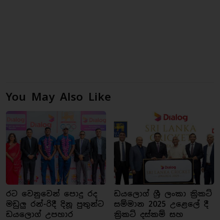
You May Also Like
රට වෙනුවෙන් පොදු රද
ඩයලොග් ශ්‍රී ලංකා ක්‍රිකට්
මඩුලු රන්-රිදී දිනූ පුතුන්ට
සම්මාන 2025 උළෙලේ දී
ඩයලොග් උපහාර
ක්‍රිකට් දස්කම් සහ